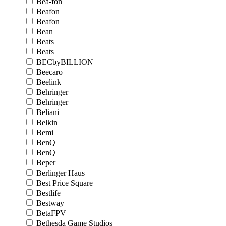
Bea-fon
Beafon
Beafon
Bean
Beats
Beats
BECbyBILLION
Beecaro
Beelink
Behringer
Behringer
Beliani
Belkin
Bemi
BenQ
BenQ
Beper
Berlinger Haus
Best Price Square
Bestlife
Bestway
BetaFPV
Bethesda Game Studios