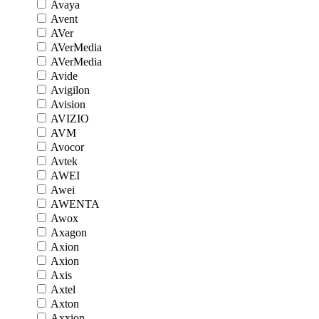
Avaya
Avent
AVer
AVerMedia
AVerMedia
Avide
Avigilon
Avision
AVIZIO
AVM
Avocor
Avtek
AWEI
Awei
AWENTA
Awox
Axagon
Axion
Axion
Axis
Axtel
Axton
Axxion