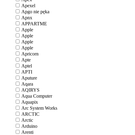
Apexel
Apgo nie pęka
Apnx
APPARTME
Apple
Apple
Apple
Apple
Apricorn
Apte
Aptel
APTI
Aputure
Aqara
AQIRYS
Aqua Computer
Aquapix
Arc System Works
ARCTIC
Arctic
Arduino
Arenti