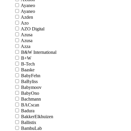
Ayaneo
Ayaneo
Azden
Azo
AZO Digital
Azusa
Azusa
Azza
B&W International
B+W
B-Tech
Baaske
BabyFehn
BaByliss
Babymoov
BabyOno
Bachmann
BACscan
Badura
BakkerElkhuizen
Ballistix
BambuLab