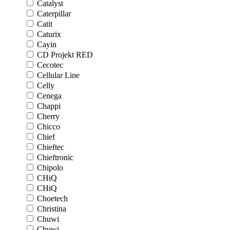
Catalyst
Caterpillar
Catit
Caturix
Cayin
CD Projekt RED
Cecotec
Cellular Line
Celly
Cenega
Chappi
Cherry
Chicco
Chief
Chieftec
Chieftronic
Chipolo
CHiQ
CHiQ
Choetech
Christina
Chuwi
Chuwi