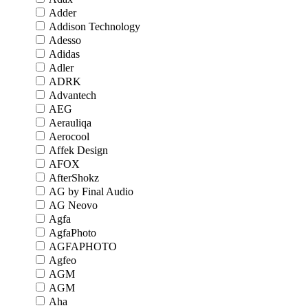
Adder
Addison Technology
Adesso
Adidas
Adler
ADRK
Advantech
AEG
Aerauliqa
Aerocool
Affek Design
AFOX
AfterShokz
AG by Final Audio
AG Neovo
Agfa
AgfaPhoto
AGFAPHOTO
Agfeo
AGM
AGM
Aha