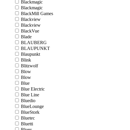
Blackmagic
Blackmagic
BlackMill Games
Blackview
Blackview
BlackVue
Blade
BLAUBERG
BLAUPUNKT
Blaupunkt
Blink
Blitzwolf
Blow
Blow
Blue
Blue Electric
Blue Line
Bluedio
BlueLounge
BlueStork
Bluetec
Bluetti
Bluey