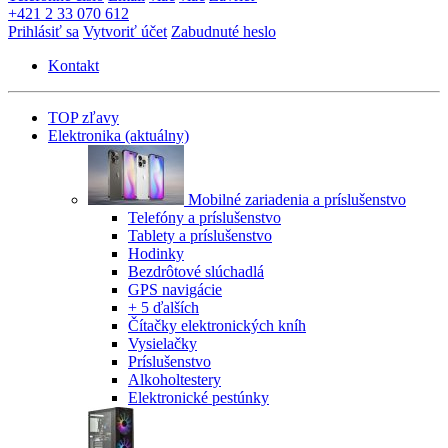
+421 2 33 070 612
Prihlásiť sa
Vytvoriť účet
Zabudnuté heslo
Kontakt
TOP zľavy
Elektronika
(aktuálny)
Mobilné zariadenia a príslušenstvo
Telefóny a príslušenstvo
Tablety a príslušenstvo
Hodinky
Bezdrôtové slúchadlá
GPS navigácie
+ 5 ďalších
Čítačky elektronických kníh
Vysielačky
Príslušenstvo
Alkoholtestery
Elektronické pestúnky