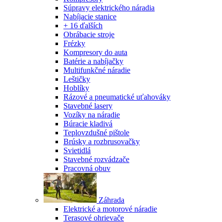
Súpravy elektrického náradia
Nabíjacie stanice
+ 16 ďalších
Obrábacie stroje
Frézky
Kompresory do auta
Batérie a nabíjačky
Multifunkčné náradie
Leštičky
Hoblíky
Rázové a pneumatické uťahováky
Stavebné lasery
Vozíky na náradie
Búracie kladivá
Teplovzdušné pištole
Brúsky a rozbrusovačky
Svietidlá
Stavebné rozvádzače
Pracovná obuv
Záhrada
Elektrické a motorové náradie
Terasové ohrievače