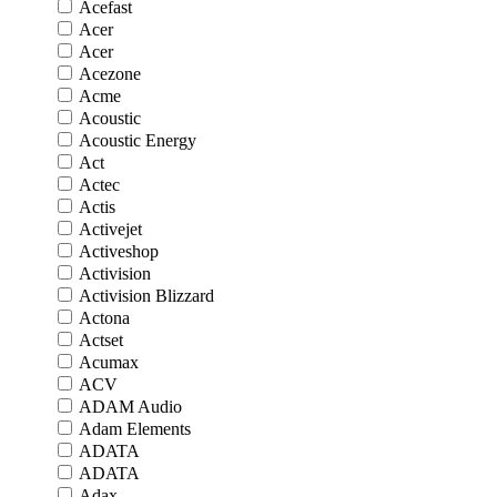
Acefast
Acer
Acer
Acezone
Acme
Acoustic
Acoustic Energy
Act
Actec
Actis
Activejet
Activeshop
Activision
Activision Blizzard
Actona
Actset
Acumax
ACV
ADAM Audio
Adam Elements
ADATA
ADATA
Adax