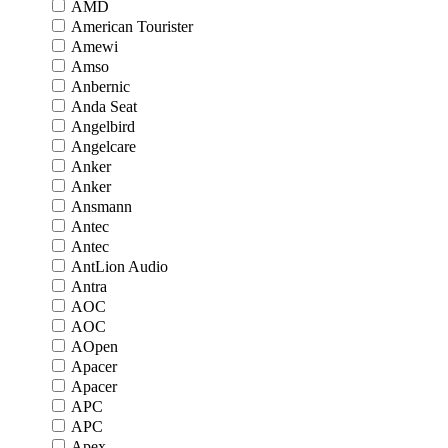
AMD
American Tourister
Amewi
Amso
Anbernic
Anda Seat
Angelbird
Angelcare
Anker
Anker
Ansmann
Antec
Antec
AntLion Audio
Antra
AOC
AOC
AOpen
Apacer
Apacer
APC
APC
Apex