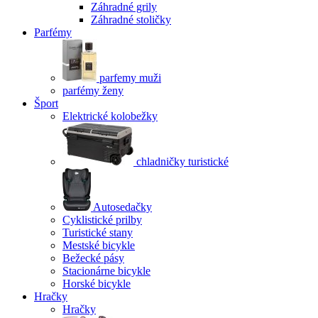
Záhradné grily
Záhradné stoličky
Parfémy
parfemy muži
parfémy ženy
Šport
Elektrické kolobežky
chladničky turistické
Autosedačky
Cyklistické prilby
Turistické stany
Mestské bicykle
Bežecké pásy
Stacionárne bicykle
Horské bicykle
Hračky
Hračky