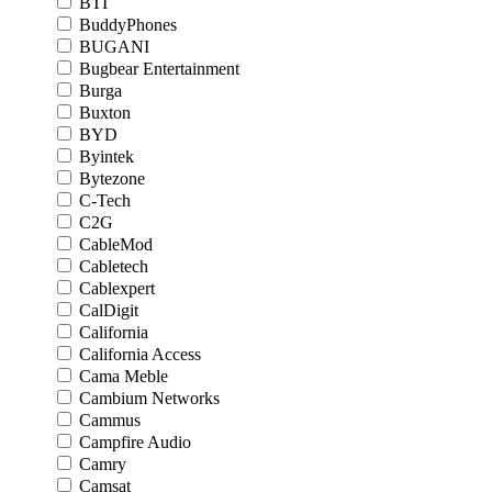
BTI
BuddyPhones
BUGANI
Bugbear Entertainment
Burga
Buxton
BYD
Byintek
Bytezone
C-Tech
C2G
CableMod
Cabletech
Cablexpert
CalDigit
California
California Access
Cama Meble
Cambium Networks
Cammus
Campfire Audio
Camry
Camsat