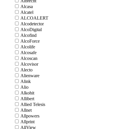
Albrecht
Alcasa
Alcatel
ALCOALERT
Alcodetector
AlcoDigital
Alcofind
AlcoForce
Alcolife
Alcosafe
Alcoscan
Alcovisor
Alecto
Alienware
Alink
Alio
Alkohit
Allibert
Allied Telesis
Allnet
Allpowers
Allprint
AllView