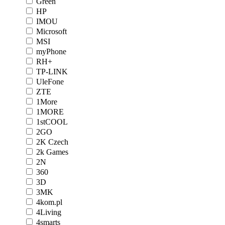
Green
HP
IMOU
Microsoft
MSI
myPhone
RH+
TP-LINK
UleFone
ZTE
1More
1MORE
1stCOOL
2GO
2K Czech
2k Games
2N
360
3D
3MK
4kom.pl
4Living
4smarts