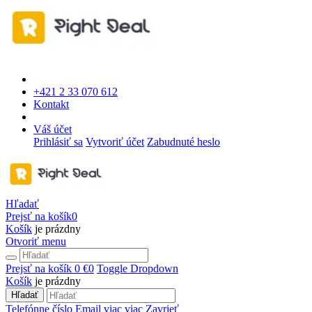
+421 2 33 070 612
Kontakt
Váš účet
Prihlásiť sa
Vytvoriť účet
Zabudnuté heslo
Hľadať
Prejsť na košík
0
Košík
je prázdny
Otvoriť menu
Prejsť na košík
0 €
0
Toggle Dropdown
Košík
je prázdny
Hľadať
Telefónne číslo
Email
viac
viac
Zavrieť