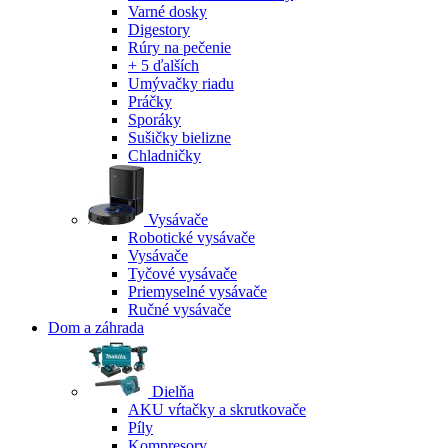
Varné dosky
Digestory
Rúry na pečenie
+ 5 ďalších
Umývačky riadu
Práčky
Sporáky
Sušičky bielizne
Chladničky
Vysávače
Robotické vysávače
Vysávače
Tyčové vysávače
Priemyselné vysávače
Ručné vysávače
Dom a záhrada
Dielňa
AKU vŕtačky a skrutkovače
Píly
Kompresory