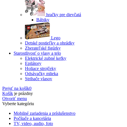
hračky pre dievčatá
Bábiky
Lego
Detské postieľky a ohrádky
Zberateľské figúrky
Starostlivosť o vlasy a telo
Elektrické zubné kefky
Epilátory
Holiace strojčeky
Odsávačky mlieka
Strihače vlasov
Prejsť na košík
0
Košík
je prázdny
Otvoriť menu
Vyberte kategóriu
Mobilné zariadenia a príslušenstvo
Počítače a kancelária
TV, video, audio, foto