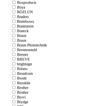
Boxproducts
Boya
BOZLUN
Braders
Brainboxes
Brainstorm
Brateck
Braun
Braun
Braun Phototechnik
Brennenstuhl
Bresser
BREVE
brightsign
Brinno
Broadcom
Brodit
Brooklin
Brother
Brother
Brovi
Brydge