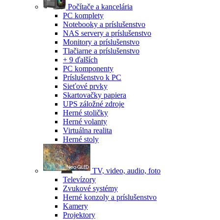
Počítače a kancelária
PC komplety
Notebooky a príslušenstvo
NAS servery a príslušenstvo
Monitory a príslušenstvo
Tlačiarne a príslušenstvo
+ 9 ďalších
PC komponenty
Príslušenstvo k PC
Sieťové prvky
Skartovačky papiera
UPS záložné zdroje
Herné stoličky
Herné volanty
Virtuálna realita
Herné stoly
TV, video, audio, foto
Televízory
Zvukové systémy
Herné konzoly a príslušenstvo
Kamery
Projektory