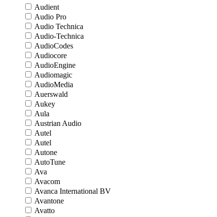
Audient
Audio Pro
Audio Technica
Audio-Technica
AudioCodes
Audiocore
AudioEngine
Audiomagic
AudioMedia
Auerswald
Aukey
Aula
Austrian Audio
Autel
Autel
Autone
AutoTune
Ava
Avacom
Avanca International BV
Avantone
Avatto