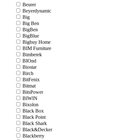
Beurer
Beyerdynamic
Big
Big Ben
BigBen
BigBlue
Bigbuy Home
BIM Furniture
Bimberek
BIOnd
Biostar
Birch
BitFenix
Bitmat
BitsPower
BIWIN
Bixolon
Black Box
Black Point
Black Shark
Black&Decker
Blackberry