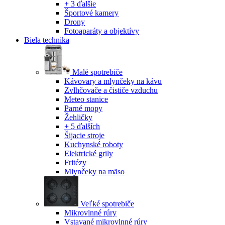
+ 3 ďalšie
Športové kamery
Drony
Fotoaparáty a objektívy
Biela technika
Malé spotrebiče
Kávovary a mlynčeky na kávu
Zvlhčovače a čističe vzduchu
Meteo stanice
Parné mopy
Žehličky
+ 5 ďalších
Šijacie stroje
Kuchynské roboty
Elektrické grily
Fritézy
Mlynčeky na mäso
Veľké spotrebiče
Mikrovlnné rúry
Vstavané mikrovlnné rúry