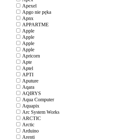
Apexel
Apgo nie pęka
Apnx
APPARTME
Apple
Apple
Apple
Apple
Apricorn
Apte
Aptel
APTI
Aputure
Aqara
AQIRYS
Aqua Computer
Aquapix
Arc System Works
ARCTIC
Arctic
Arduino
Arenti