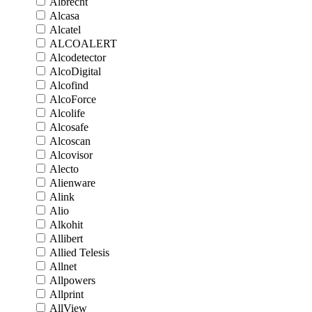
Albrecht
Alcasa
Alcatel
ALCOALERT
Alcodetector
AlcoDigital
Alcofind
AlcoForce
Alcolife
Alcosafe
Alcoscan
Alcovisor
Alecto
Alienware
Alink
Alio
Alkohit
Allibert
Allied Telesis
Allnet
Allpowers
Allprint
AllView