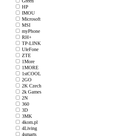
Green
HP
IMOU
Microsoft
MSI
myPhone
RH+
TP-LINK
UleFone
ZTE
1More
1MORE
1stCOOL
2GO
2K Czech
2k Games
2N
360
3D
3MK
4kom.pl
4Living
4smarts