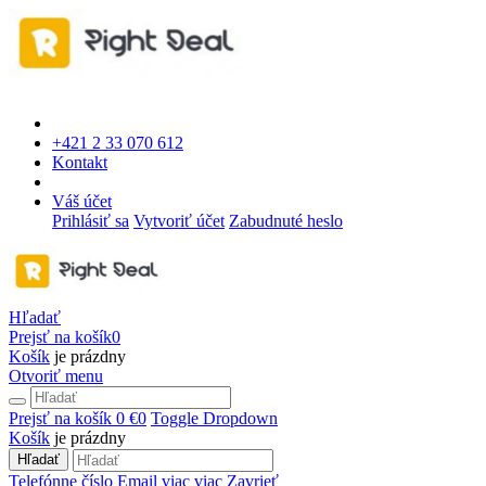
+421 2 33 070 612
Kontakt
Váš účet
Prihlásiť sa
Vytvoriť účet
Zabudnuté heslo
Hľadať
Prejsť na košík
0
Košík
je prázdny
Otvoriť menu
Prejsť na košík
0 €
0
Toggle Dropdown
Košík
je prázdny
Hľadať
Telefónne číslo
Email
viac
viac
Zavrieť