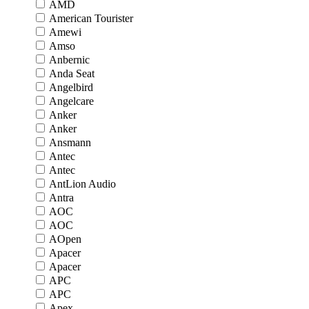
AMD
American Tourister
Amewi
Amso
Anbernic
Anda Seat
Angelbird
Angelcare
Anker
Anker
Ansmann
Antec
Antec
AntLion Audio
Antra
AOC
AOC
AOpen
Apacer
Apacer
APC
APC
Apex