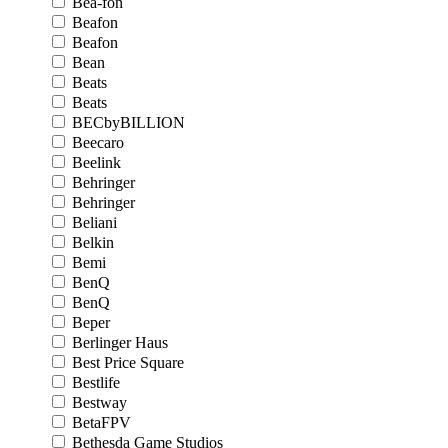
Bea-fon
Beafon
Beafon
Bean
Beats
Beats
BECbyBILLION
Beecaro
Beelink
Behringer
Behringer
Beliani
Belkin
Bemi
BenQ
BenQ
Beper
Berlinger Haus
Best Price Square
Bestlife
Bestway
BetaFPV
Bethesda Game Studios