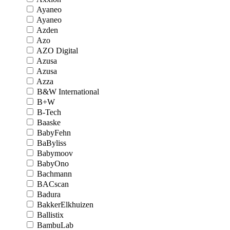
Ayaneo
Ayaneo
Azden
Azo
AZO Digital
Azusa
Azusa
Azza
B&W International
B+W
B-Tech
Baaske
BabyFehn
BaByliss
Babymoov
BabyOno
Bachmann
BACscan
Badura
BakkerElkhuizen
Ballistix
BambuLab