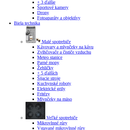
+ 3 ďalšie
Športové kamery
Drony
Fotoaparáty a objektívy
Biela technika
Malé spotrebiče
Kávovary a mlynčeky na kávu
Zvlhčovače a čističe vzduchu
Meteo stanice
Parné mopy
Žehličky
+ 5 ďalších
Šijacie stroje
Kuchynské roboty
Elektrické grily
Fritézy
Mlynčeky na mäso
Veľké spotrebiče
Mikrovlnné rúry
Vstavané mikrovlnné rúry