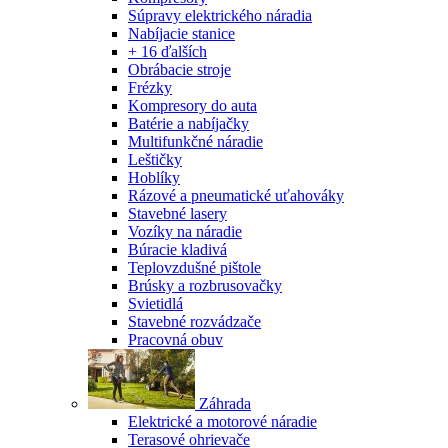
Súpravy elektrického náradia
Nabíjacie stanice
+ 16 ďalších
Obrábacie stroje
Frézky
Kompresory do auta
Batérie a nabíjačky
Multifunkčné náradie
Leštičky
Hoblíky
Rázové a pneumatické uťahováky
Stavebné lasery
Vozíky na náradie
Búracie kladivá
Teplovzdušné pištole
Brúsky a rozbrusovačky
Svietidlá
Stavebné rozvádzače
Pracovná obuv
Záhrada
Elektrické a motorové náradie
Terasové ohrievače