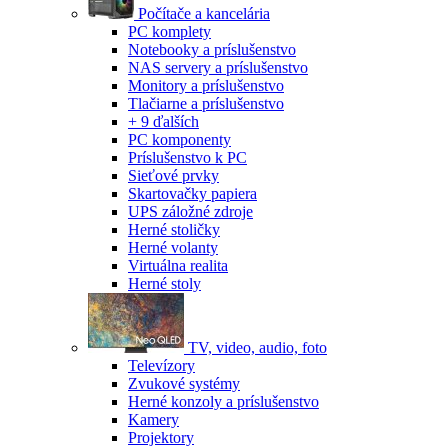
Počítače a kancelária
PC komplety
Notebooky a príslušenstvo
NAS servery a príslušenstvo
Monitory a príslušenstvo
Tlačiarne a príslušenstvo
+ 9 ďalších
PC komponenty
Príslušenstvo k PC
Sieťové prvky
Skartovačky papiera
UPS záložné zdroje
Herné stoličky
Herné volanty
Virtuálna realita
Herné stoly
TV, video, audio, foto
Televízory
Zvukové systémy
Herné konzoly a príslušenstvo
Kamery
Projektory