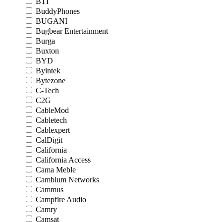
BTI
BuddyPhones
BUGANI
Bugbear Entertainment
Burga
Buxton
BYD
Byintek
Bytezone
C-Tech
C2G
CableMod
Cabletech
Cablexpert
CalDigit
California
California Access
Cama Meble
Cambium Networks
Cammus
Campfire Audio
Camry
Camsat