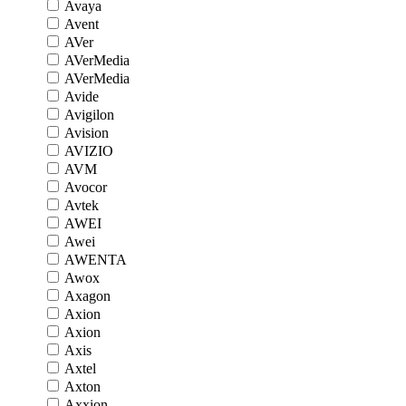
Avaya
Avent
AVer
AVerMedia
AVerMedia
Avide
Avigilon
Avision
AVIZIO
AVM
Avocor
Avtek
AWEI
Awei
AWENTA
Awox
Axagon
Axion
Axion
Axis
Axtel
Axton
Axxion