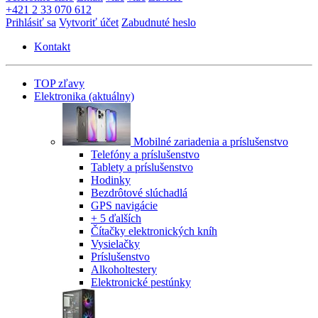
+421 2 33 070 612
Prihlásiť sa
Vytvoriť účet
Zabudnuté heslo
Kontakt
TOP zľavy
Elektronika
(aktuálny)
Mobilné zariadenia a príslušenstvo
Telefóny a príslušenstvo
Tablety a príslušenstvo
Hodinky
Bezdrôtové slúchadlá
GPS navigácie
+ 5 ďalších
Čítačky elektronických kníh
Vysielačky
Príslušenstvo
Alkoholtestery
Elektronické pestúnky