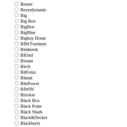
Beurer
Beyerdynamic
Big
Big Ben
BigBen
BigBlue
Bigbuy Home
BIM Furniture
Bimberek
BIOnd
Biostar
Birch
BitFenix
Bitmat
BitsPower
BIWIN
Bixolon
Black Box
Black Point
Black Shark
Black&Decker
Blackberry