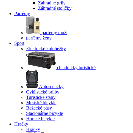
Záhradné grily
Záhradné stoličky
Parfémy
parfemy muži
parfémy ženy
Šport
Elektrické kolobežky
chladničky turistické
Autosedačky
Cyklistické prilby
Turistické stany
Mestské bicykle
Bežecké pásy
Stacionárne bicykle
Horské bicykle
Hračky
Hračky