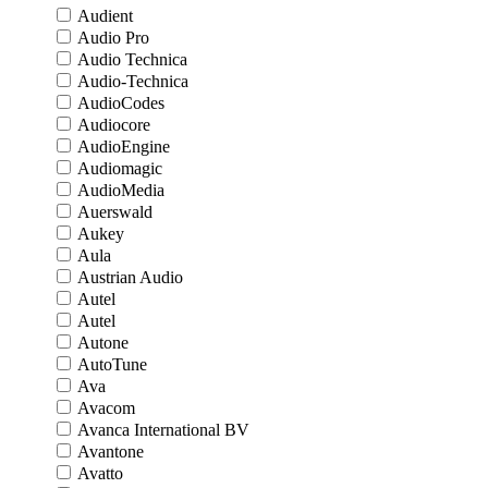
Audient
Audio Pro
Audio Technica
Audio-Technica
AudioCodes
Audiocore
AudioEngine
Audiomagic
AudioMedia
Auerswald
Aukey
Aula
Austrian Audio
Autel
Autel
Autone
AutoTune
Ava
Avacom
Avanca International BV
Avantone
Avatto