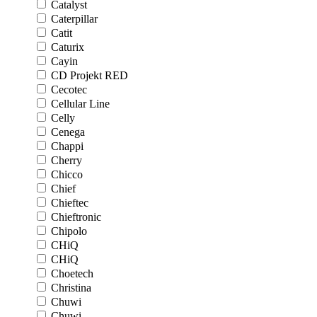
Catalyst
Caterpillar
Catit
Caturix
Cayin
CD Projekt RED
Cecotec
Cellular Line
Celly
Cenega
Chappi
Cherry
Chicco
Chief
Chieftec
Chieftronic
Chipolo
CHiQ
CHiQ
Choetech
Christina
Chuwi
Chuwi