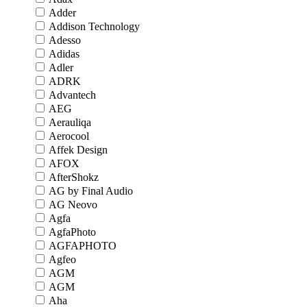
Adder
Addison Technology
Adesso
Adidas
Adler
ADRK
Advantech
AEG
Aerauliqa
Aerocool
Affek Design
AFOX
AfterShokz
AG by Final Audio
AG Neovo
Agfa
AgfaPhoto
AGFAPHOTO
Agfeo
AGM
AGM
Aha