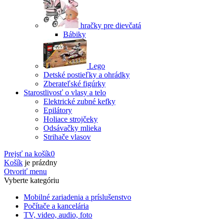
hračky pre dievčatá
Bábiky
Lego
Detské postieľky a ohrádky
Zberateľské figúrky
Starostlivosť o vlasy a telo
Elektrické zubné kefky
Epilátory
Holiace strojčeky
Odsávačky mlieka
Strihače vlasov
Prejsť na košík
0
Košík
je prázdny
Otvoriť menu
Vyberte kategóriu
Mobilné zariadenia a príslušenstvo
Počítače a kancelária
TV, video, audio, foto