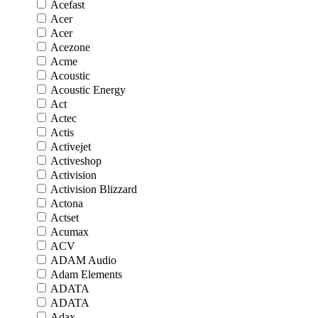
Acefast
Acer
Acer
Acezone
Acme
Acoustic
Acoustic Energy
Act
Actec
Actis
Activejet
Activeshop
Activision
Activision Blizzard
Actona
Actset
Acumax
ACV
ADAM Audio
Adam Elements
ADATA
ADATA
Adax