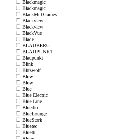
Blackmagic
Blackmagic
BlackMill Games
Blackview
Blackview
BlackVue
Blade
BLAUBERG
BLAUPUNKT
Blaupunkt
Blink
Blitzwolf
Blow
Blow
Blue
Blue Electric
Blue Line
Bluedio
BlueLounge
BlueStork
Bluetec
Bluetti
Bluey