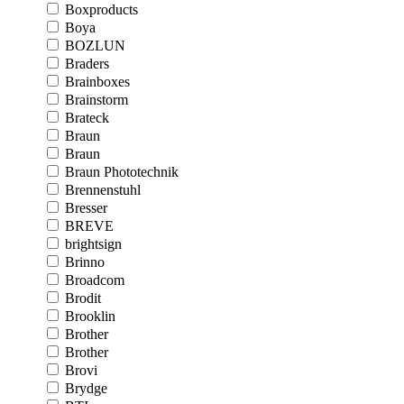
Boxproducts
Boya
BOZLUN
Braders
Brainboxes
Brainstorm
Brateck
Braun
Braun
Braun Phototechnik
Brennenstuhl
Bresser
BREVE
brightsign
Brinno
Broadcom
Brodit
Brooklin
Brother
Brother
Brovi
Brydge