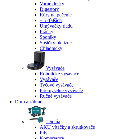
Varné dosky
Digestory
Rúry na pečenie
+ 5 ďalších
Umývačky riadu
Práčky
Sporáky
Sušičky bielizne
Chladničky
Vysávače
Robotické vysávače
Vysávače
Tyčové vysávače
Priemyselné vysávače
Ručné vysávače
Dom a záhrada
Dielňa
AKU vŕtačky a skrutkovače
Píly
Kompresory