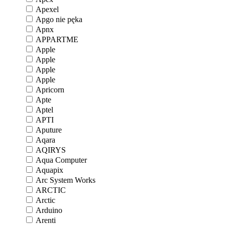
Apexel
Apgo nie pęka
Apnx
APPARTME
Apple
Apple
Apple
Apple
Apricorn
Apte
Aptel
APTI
Aputure
Aqara
AQIRYS
Aqua Computer
Aquapix
Arc System Works
ARCTIC
Arctic
Arduino
Arenti