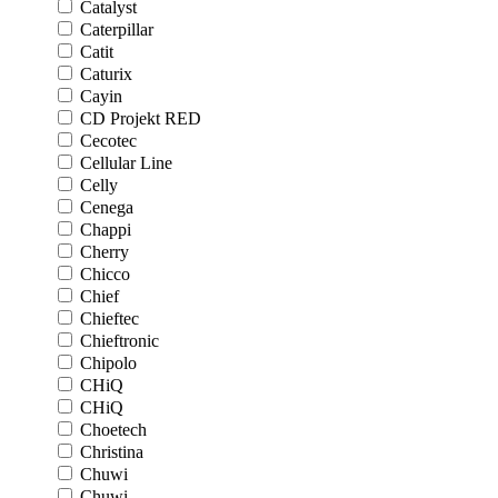
Catalyst
Caterpillar
Catit
Caturix
Cayin
CD Projekt RED
Cecotec
Cellular Line
Celly
Cenega
Chappi
Cherry
Chicco
Chief
Chieftec
Chieftronic
Chipolo
CHiQ
CHiQ
Choetech
Christina
Chuwi
Chuwi