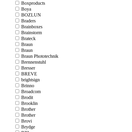
Boxproducts
Boya
BOZLUN
Braders
Brainboxes
Brainstorm
Brateck
Braun
Braun
Braun Phototechnik
Brennenstuhl
Bresser
BREVE
brightsign
Brinno
Broadcom
Brodit
Brooklin
Brother
Brother
Brovi
Brydge