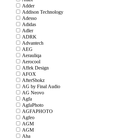
Adder
Addison Technology
Adesso
Adidas
Adler
ADRK
Advantech
AEG
Aerauliqa
Aerocool
Affek Design
AFOX
AfterShokz
AG by Final Audio
AG Neovo
Agfa
AgfaPhoto
AGFAPHOTO
Agfeo
AGM
AGM
Aha