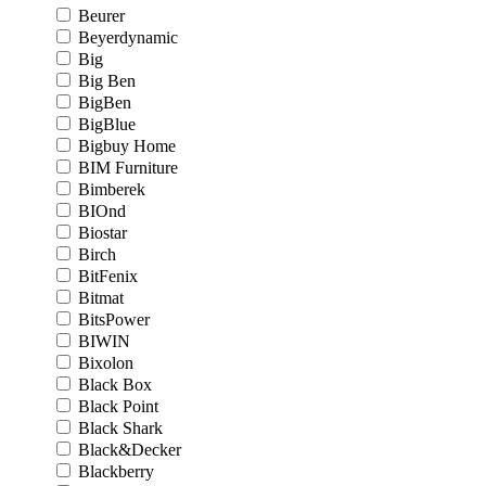
Beurer
Beyerdynamic
Big
Big Ben
BigBen
BigBlue
Bigbuy Home
BIM Furniture
Bimberek
BIOnd
Biostar
Birch
BitFenix
Bitmat
BitsPower
BIWIN
Bixolon
Black Box
Black Point
Black Shark
Black&Decker
Blackberry