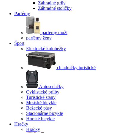
Záhradné grily
Záhradné stoličky
Parfémy
parfemy muži
parfémy ženy
Šport
Elektrické kolobežky
chladničky turistické
Autosedačky
Cyklistické prilby
Turistické stany
Mestské bicykle
Bežecké pásy
Stacionárne bicykle
Horské bicykle
Hračky
Hračky