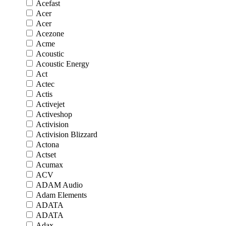
Acefast
Acer
Acer
Acezone
Acme
Acoustic
Acoustic Energy
Act
Actec
Actis
Activejet
Activeshop
Activision
Activision Blizzard
Actona
Actset
Acumax
ACV
ADAM Audio
Adam Elements
ADATA
ADATA
Adax