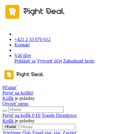
+421 2 33 070 612
Kontakt
Váš účet
Prihlásiť sa
Vytvoriť účet
Zabudnuté heslo
Hľadať
Prejsť na košík
0
Košík
je prázdny
Otvoriť menu
Prejsť na košík
0 €
0
Toggle Dropdown
Košík
je prázdny
Hľadať
Telefónne číslo
Email
viac
viac
Zavrieť