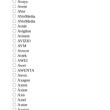
Avaya
Avent
AVer
AVerMedia
AVerMedia
Avide
Avigilon
Avision
AVIZIO
AVM
Avocor
Avtek
AWEI
Awei
AWENTA
Awox
Axagon
Axion
Axion
Axis
Axtel
Axton
Axxion