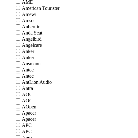
AMD
American Tourister
Amewi
Amso
Anbernic
Anda Seat
Angelbird
Angelcare
Anker
Anker
Ansmann
Antec
Antec
AntLion Audio
Antra
AOC
AOC
AOpen
Apacer
Apacer
APC
APC
Apex