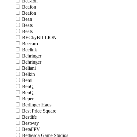
Bea-fon
Beafon
Beafon
Bean
Beats
Beats
BECbyBILLION
Beecaro
Beelink
Behringer
Behringer
Beliani
Belkin
Bemi
BenQ
BenQ
Beper
Berlinger Haus
Best Price Square
Bestlife
Bestway
BetaFPV
Bethesda Game Studios