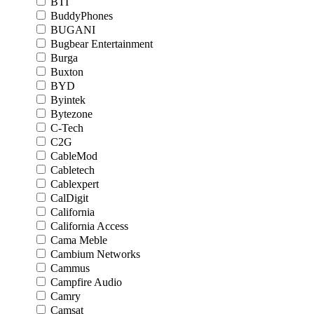
BTI
BuddyPhones
BUGANI
Bugbear Entertainment
Burga
Buxton
BYD
Byintek
Bytezone
C-Tech
C2G
CableMod
Cabletech
Cablexpert
CalDigit
California
California Access
Cama Meble
Cambium Networks
Cammus
Campfire Audio
Camry
Camsat