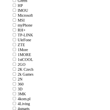
Green
HP
IMOU
Microsoft
MSI
myPhone
RH+
TP-LINK
UleFone
ZTE
1More
1MORE
1stCOOL
2GO
2K Czech
2k Games
2N
360
3D
3MK
4kom.pl
4Living
4smarts