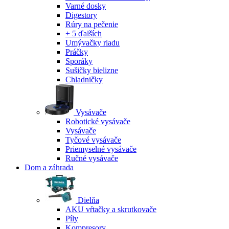
Varné dosky
Digestory
Rúry na pečenie
+ 5 ďalších
Umývačky riadu
Práčky
Sporáky
Sušičky bielizne
Chladničky
Vysávače
Robotické vysávače
Vysávače
Tyčové vysávače
Priemyselné vysávače
Ručné vysávače
Dom a záhrada
Dielňa
AKU vŕtačky a skrutkovače
Píly
Kompresory