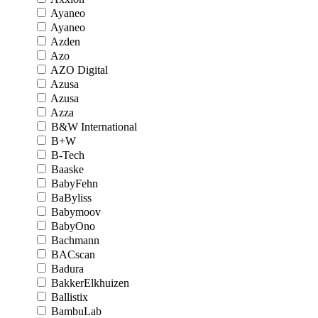
Ayaneo
Ayaneo
Azden
Azo
AZO Digital
Azusa
Azusa
Azza
B&W International
B+W
B-Tech
Baaske
BabyFehn
BaByliss
Babymoov
BabyOno
Bachmann
BACscan
Badura
BakkerElkhuizen
Ballistix
BambuLab