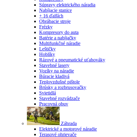
Súpravy elektrického náradia
Nabíjacie stanice
+ 16 ďalších
Obrábacie stroje
Frézky
Kompresory do auta
Batérie a nabíjačky
Multifunkčné náradie
Leštičky
Hoblíky
Rázové a pneumatické uťahováky
Stavebné lasery
Vozíky na náradie
Búracie kladivá
Teplovzdušné pištole
Brúsky a rozbrusovačky
Svietidlá
Stavebné rozvádzače
Pracovná obuv
Záhrada
Elektrické a motorové náradie
Terasové ohrievače