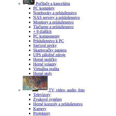
Počítače a kancelária
PC komplety
Notebooky a príslušenstvo
NAS servery a príslušenstvo
Monitory a príslušenstvo
Tlačiarne a príslušenstvo
+ 9 ďalších
PC komponenty
Príslušenstvo k PC
Sieťové prvky
Skartovačky papiera
UPS záložné zdroje
Herné stoličky
Herné volanty
Virtuálna realita
Herné stoly
TV, video, audio, foto
Televízory
Zvukové systémy
Herné konzoly a príslušenstvo
Kamery
Projektory