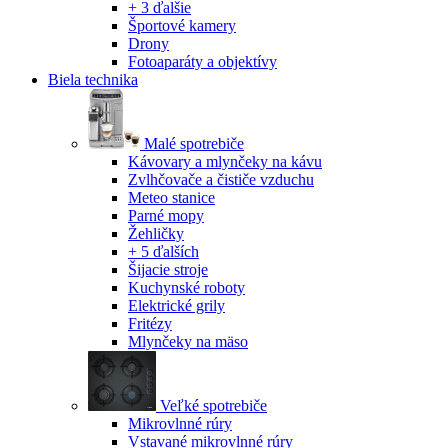
+ 3 ďalšie
Športové kamery
Drony
Fotoaparáty a objektívy
Biela technika
Malé spotrebiče
Kávovary a mlynčeky na kávu
Zvlhčovače a čističe vzduchu
Meteo stanice
Parné mopy
Žehličky
+ 5 ďalších
Šijacie stroje
Kuchynské roboty
Elektrické grily
Fritézy
Mlynčeky na mäso
Veľké spotrebiče
Mikrovlnné rúry
Vstavané mikrovlnné rúry