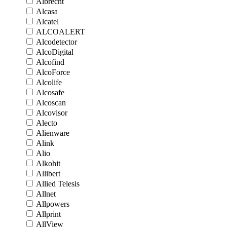
Albrecht
Alcasa
Alcatel
ALCOALERT
Alcodetector
AlcoDigital
Alcofind
AlcoForce
Alcolife
Alcosafe
Alcoscan
Alcovisor
Alecto
Alienware
Alink
Alio
Alkohit
Allibert
Allied Telesis
Allnet
Allpowers
Allprint
AllView