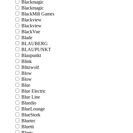
Blackmagic
Blackmagic
BlackMill Games
Blackview
Blackview
BlackVue
Blade
BLAUBERG
BLAUPUNKT
Blaupunkt
Blink
Blitzwolf
Blow
Blow
Blue
Blue Electric
Blue Line
Bluedio
BlueLounge
BlueStork
Bluetec
Bluetti
Bluey