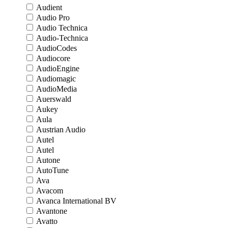
Audient
Audio Pro
Audio Technica
Audio-Technica
AudioCodes
Audiocore
AudioEngine
Audiomagic
AudioMedia
Auerswald
Aukey
Aula
Austrian Audio
Autel
Autel
Autone
AutoTune
Ava
Avacom
Avanca International BV
Avantone
Avatto