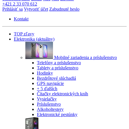
+421 2 33 070 612
Prihlásiť sa
Vytvoriť účet
Zabudnuté heslo
Kontakt
TOP zľavy
Elektronika
(aktuálny)
Mobilné zariadenia a príslušenstvo
Telefóny a príslušenstvo
Tablety a príslušenstvo
Hodinky
Bezdrôtové slúchadlá
GPS navigácie
+ 5 ďalších
Čítačky elektronických kníh
Vysielačky
Príslušenstvo
Alkoholtestery
Elektronické pestúnky