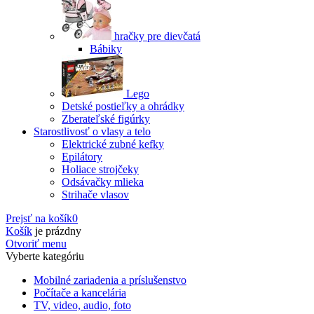
hračky pre dievčatá
Bábiky
Lego
Detské postieľky a ohrádky
Zberateľské figúrky
Starostlivosť o vlasy a telo
Elektrické zubné kefky
Epilátory
Holiace strojčeky
Odsávačky mlieka
Strihače vlasov
Prejsť na košík
0
Košík
je prázdny
Otvoriť menu
Vyberte kategóriu
Mobilné zariadenia a príslušenstvo
Počítače a kancelária
TV, video, audio, foto