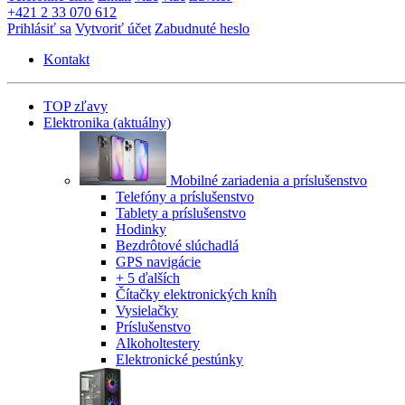
+421 2 33 070 612
Prihlásiť sa
Vytvoriť účet
Zabudnuté heslo
Kontakt
TOP zľavy
Elektronika
(aktuálny)
Mobilné zariadenia a príslušenstvo
Telefóny a príslušenstvo
Tablety a príslušenstvo
Hodinky
Bezdrôtové slúchadlá
GPS navigácie
+ 5 ďalších
Čítačky elektronických kníh
Vysielačky
Príslušenstvo
Alkoholtestery
Elektronické pestúnky