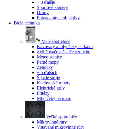
+ 3 ďalšie
Športové kamery
Drony
Fotoaparáty a objektívy
Biela technika
Malé spotrebiče
Kávovary a mlynčeky na kávu
Zvlhčovače a čističe vzduchu
Meteo stanice
Parné mopy
Žehličky
+ 5 ďalších
Šijacie stroje
Kuchynské roboty
Elektrické grily
Fritézy
Mlynčeky na mäso
Veľké spotrebiče
Mikrovlnné rúry
Vstavané mikrovlnné rúry