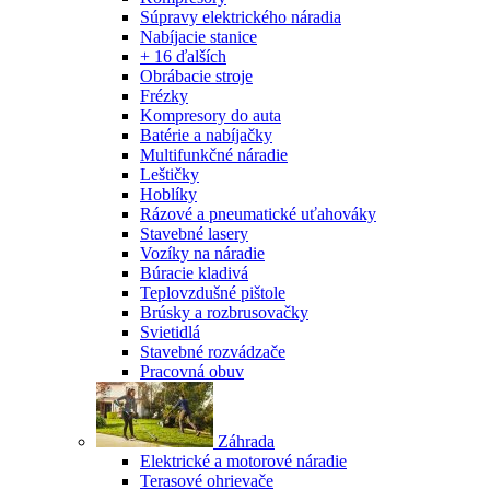
Súpravy elektrického náradia
Nabíjacie stanice
+ 16 ďalších
Obrábacie stroje
Frézky
Kompresory do auta
Batérie a nabíjačky
Multifunkčné náradie
Leštičky
Hoblíky
Rázové a pneumatické uťahováky
Stavebné lasery
Vozíky na náradie
Búracie kladivá
Teplovzdušné pištole
Brúsky a rozbrusovačky
Svietidlá
Stavebné rozvádzače
Pracovná obuv
Záhrada
Elektrické a motorové náradie
Terasové ohrievače