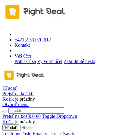
+421 2 33 070 612
Kontakt
Váš účet
Prihlásiť sa
Vytvoriť účet
Zabudnuté heslo
Hľadať
Prejsť na košík
0
Košík
je prázdny
Otvoriť menu
Prejsť na košík
0 €
0
Toggle Dropdown
Košík
je prázdny
Hľadať
Telefónne číslo
Email
viac
viac
Zavrieť