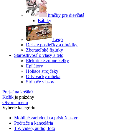
hračky pre dievčatá
Bábiky
Lego
Detské postieľky a ohrádky
Zberateľské figúrky
Starostlivosť o vlasy a telo
Elektrické zubné kefky
Epilátory
Holiace strojčeky
Odsávačky mlieka
Strihače vlasov
Prejsť na košík
0
Košík
je prázdny
Otvoriť menu
Vyberte kategóriu
Mobilné zariadenia a príslušenstvo
Počítače a kancelária
TV, video, audio, foto