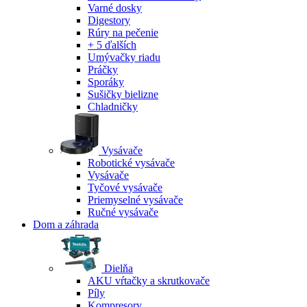
Varné dosky
Digestory
Rúry na pečenie
+ 5 ďalších
Umývačky riadu
Práčky
Sporáky
Sušičky bielizne
Chladničky
Vysávače
Robotické vysávače
Vysávače
Tyčové vysávače
Priemyselné vysávače
Ručné vysávače
Dom a záhrada
Dielňa
AKU vŕtačky a skrutkovače
Píly
Kompresory