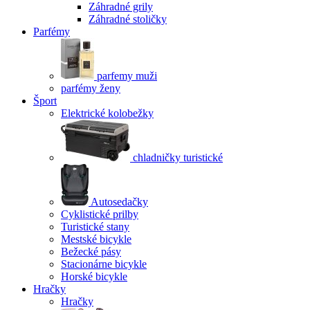
Záhradné grily
Záhradné stoličky
Parfémy
parfemy muži
parfémy ženy
Šport
Elektrické kolobežky
chladničky turistické
Autosedačky
Cyklistické prilby
Turistické stany
Mestské bicykle
Bežecké pásy
Stacionárne bicykle
Horské bicykle
Hračky
Hračky