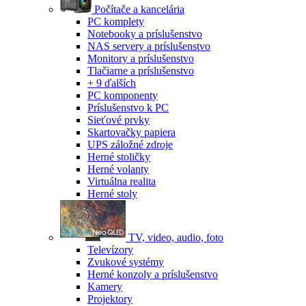
Počítače a kancelária
PC komplety
Notebooky a príslušenstvo
NAS servery a príslušenstvo
Monitory a príslušenstvo
Tlačiarne a príslušenstvo
+ 9 ďalších
PC komponenty
Príslušenstvo k PC
Sieťové prvky
Skartovačky papiera
UPS záložné zdroje
Herné stoličky
Herné volanty
Virtuálna realita
Herné stoly
TV, video, audio, foto
Televízory
Zvukové systémy
Herné konzoly a príslušenstvo
Kamery
Projektory