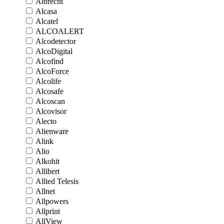
Albrecht
Alcasa
Alcatel
ALCOALERT
Alcodetector
AlcoDigital
Alcofind
AlcoForce
Alcolife
Alcosafe
Alcoscan
Alcovisor
Alecto
Alienware
Alink
Alio
Alkohit
Allibert
Allied Telesis
Allnet
Allpowers
Allprint
AllView