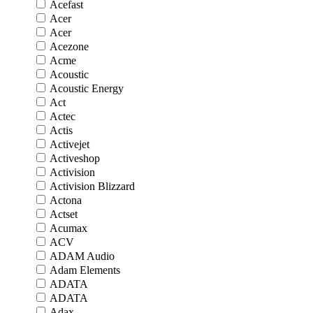
Acefast
Acer
Acer
Acezone
Acme
Acoustic
Acoustic Energy
Act
Actec
Actis
Activejet
Activeshop
Activision
Activision Blizzard
Actona
Actset
Acumax
ACV
ADAM Audio
Adam Elements
ADATA
ADATA
Adax