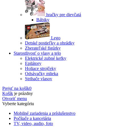
hračky pre dievčatá
Bábiky
Lego
Detské postieľky a ohrádky
Zberateľské figúrky
Starostlivosť o vlasy a telo
Elektrické zubné kefky
Epilátory
Holiace strojčeky
Odsávačky mlieka
Strihače vlasov
Prejsť na košík
0
Košík
je prázdny
Otvoriť menu
Vyberte kategóriu
Mobilné zariadenia a príslušenstvo
Počítače a kancelária
TV, video, audio, foto