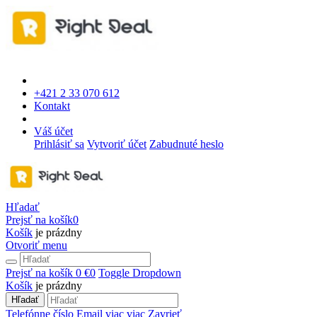
+421 2 33 070 612
Kontakt
Váš účet
Prihlásiť sa
Vytvoriť účet
Zabudnuté heslo
Hľadať
Prejsť na košík
0
Košík
je prázdny
Otvoriť menu
Prejsť na košík
0 €
0
Toggle Dropdown
Košík
je prázdny
Hľadať
Telefónne číslo
Email
viac
viac
Zavrieť