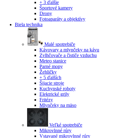
+ 3 ďalšie
Športové kamery
Drony
Fotoaparáty a objektívy
Biela technika
Malé spotrebiče
Kávovary a mlynčeky na kávu
Zvlhčovače a čističe vzduchu
Meteo stanice
Parné mopy
Žehličky
+ 5 ďalších
Šijacie stroje
Kuchynské roboty
Elektrické grily
Fritézy
Mlynčeky na mäso
Veľké spotrebiče
Mikrovlnné rúry
Vstavané mikrovlnné rúry