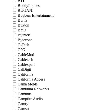
BTI
BuddyPhones
BUGANI
Bugbear Entertainment
Burga
Buxton
BYD
Byintek
Bytezone
C-Tech
C2G
CableMod
Cabletech
Cablexpert
CalDigit
California
California Access
Cama Meble
Cambium Networks
Cammus
Campfire Audio
Camry
Camsat