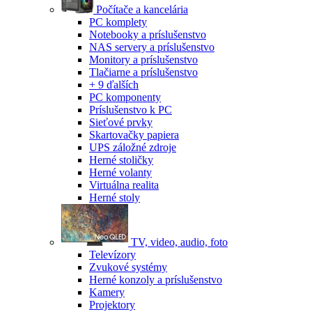
Počítače a kancelária
PC komplety
Notebooky a príslušenstvo
NAS servery a príslušenstvo
Monitory a príslušenstvo
Tlačiarne a príslušenstvo
+ 9 ďalších
PC komponenty
Príslušenstvo k PC
Sieťové prvky
Skartovačky papiera
UPS záložné zdroje
Herné stoličky
Herné volanty
Virtuálna realita
Herné stoly
TV, video, audio, foto
Televízory
Zvukové systémy
Herné konzoly a príslušenstvo
Kamery
Projektory