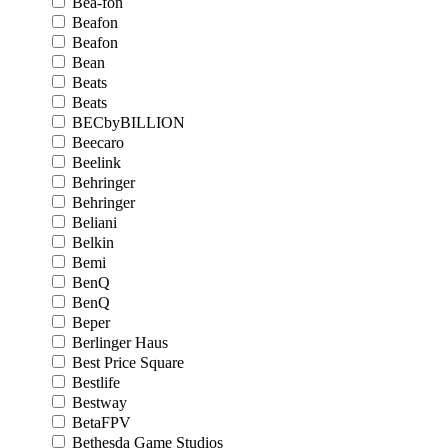
Bea-fon
Beafon
Beafon
Bean
Beats
Beats
BECbyBILLION
Beecaro
Beelink
Behringer
Behringer
Beliani
Belkin
Bemi
BenQ
BenQ
Beper
Berlinger Haus
Best Price Square
Bestlife
Bestway
BetaFPV
Bethesda Game Studios