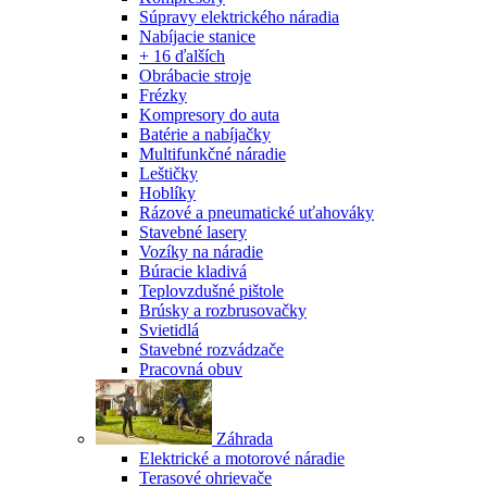
Súpravy elektrického náradia
Nabíjacie stanice
+ 16 ďalších
Obrábacie stroje
Frézky
Kompresory do auta
Batérie a nabíjačky
Multifunkčné náradie
Leštičky
Hoblíky
Rázové a pneumatické uťahováky
Stavebné lasery
Vozíky na náradie
Búracie kladivá
Teplovzdušné pištole
Brúsky a rozbrusovačky
Svietidlá
Stavebné rozvádzače
Pracovná obuv
Záhrada
Elektrické a motorové náradie
Terasové ohrievače