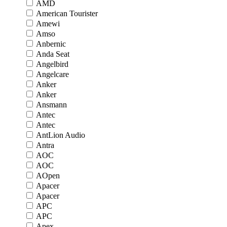
AMD
American Tourister
Amewi
Amso
Anbernic
Anda Seat
Angelbird
Angelcare
Anker
Anker
Ansmann
Antec
Antec
AntLion Audio
Antra
AOC
AOC
AOpen
Apacer
Apacer
APC
APC
Apex