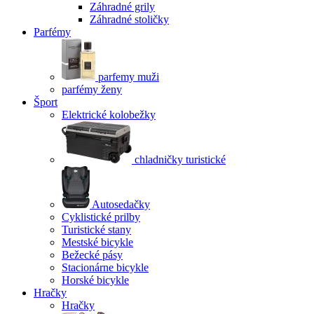
Záhradné grily
Záhradné stoličky
Parfémy
parfemy muži
parfémy ženy
Šport
Elektrické kolobežky
chladničky turistické
Autosedačky
Cyklistické prilby
Turistické stany
Mestské bicykle
Bežecké pásy
Stacionárne bicykle
Horské bicykle
Hračky
Hračky