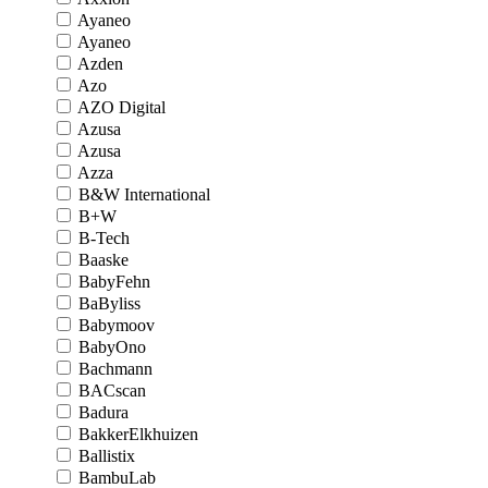
Ayaneo
Ayaneo
Azden
Azo
AZO Digital
Azusa
Azusa
Azza
B&W International
B+W
B-Tech
Baaske
BabyFehn
BaByliss
Babymoov
BabyOno
Bachmann
BACscan
Badura
BakkerElkhuizen
Ballistix
BambuLab