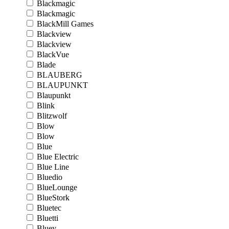
Blackmagic
Blackmagic
BlackMill Games
Blackview
Blackview
BlackVue
Blade
BLAUBERG
BLAUPUNKT
Blaupunkt
Blink
Blitzwolf
Blow
Blow
Blue
Blue Electric
Blue Line
Bluedio
BlueLounge
BlueStork
Bluetec
Bluetti
Bluey