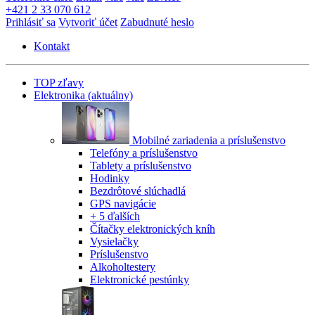
+421 2 33 070 612
Prihlásiť sa
Vytvoriť účet
Zabudnuté heslo
Kontakt
TOP zľavy
Elektronika
(aktuálny)
Mobilné zariadenia a príslušenstvo
Telefóny a príslušenstvo
Tablety a príslušenstvo
Hodinky
Bezdrôtové slúchadlá
GPS navigácie
+ 5 ďalších
Čítačky elektronických kníh
Vysielačky
Príslušenstvo
Alkoholtestery
Elektronické pestúnky