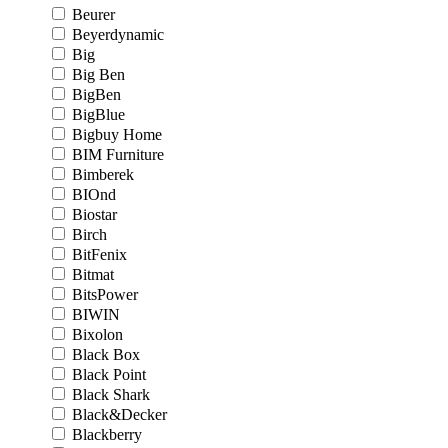
Beurer
Beyerdynamic
Big
Big Ben
BigBen
BigBlue
Bigbuy Home
BIM Furniture
Bimberek
BIOnd
Biostar
Birch
BitFenix
Bitmat
BitsPower
BIWIN
Bixolon
Black Box
Black Point
Black Shark
Black&Decker
Blackberry