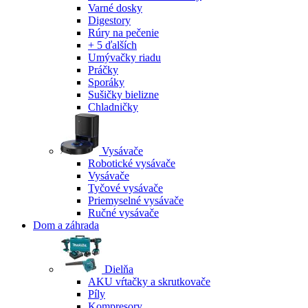
Varné dosky
Digestory
Rúry na pečenie
+ 5 ďalších
Umývačky riadu
Práčky
Sporáky
Sušičky bielizne
Chladničky
Vysávače
Robotické vysávače
Vysávače
Tyčové vysávače
Priemyselné vysávače
Ručné vysávače
Dom a záhrada
Dielňa
AKU vŕtačky a skrutkovače
Píly
Kompresory