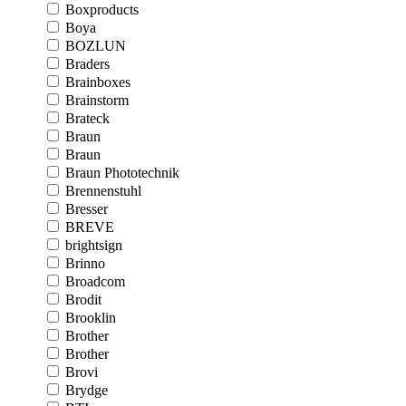
Boxproducts
Boya
BOZLUN
Braders
Brainboxes
Brainstorm
Brateck
Braun
Braun
Braun Phototechnik
Brennenstuhl
Bresser
BREVE
brightsign
Brinno
Broadcom
Brodit
Brooklin
Brother
Brother
Brovi
Brydge