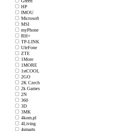
Green
HP
IMOU
Microsoft
MSI
myPhone
RH+
TP-LINK
UleFone
ZTE
1More
1MORE
1stCOOL
2GO
2K Czech
2k Games
2N
360
3D
3MK
4kom.pl
4Living
4smarts