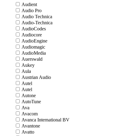
Audient
Audio Pro
Audio Technica
Audio-Technica
AudioCodes
Audiocore
AudioEngine
Audiomagic
AudioMedia
Auerswald
Aukey
Aula
Austrian Audio
Autel
Autel
Autone
AutoTune
Ava
Avacom
Avanca International BV
Avantone
Avatto