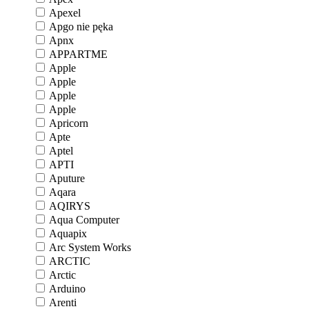
Apexel
Apgo nie pęka
Apnx
APPARTME
Apple
Apple
Apple
Apple
Apricorn
Apte
Aptel
APTI
Aputure
Aqara
AQIRYS
Aqua Computer
Aquapix
Arc System Works
ARCTIC
Arctic
Arduino
Arenti