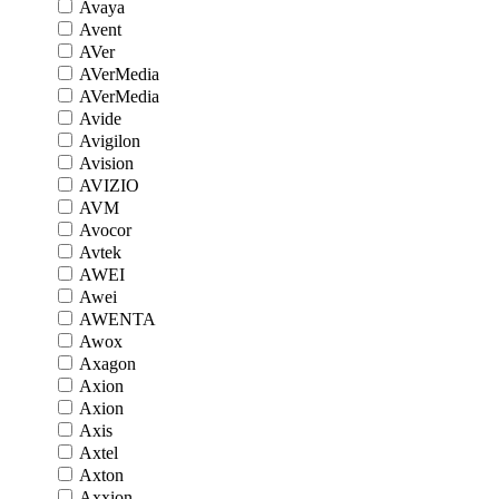
Avaya
Avent
AVer
AVerMedia
AVerMedia
Avide
Avigilon
Avision
AVIZIO
AVM
Avocor
Avtek
AWEI
Awei
AWENTA
Awox
Axagon
Axion
Axion
Axis
Axtel
Axton
Axxion