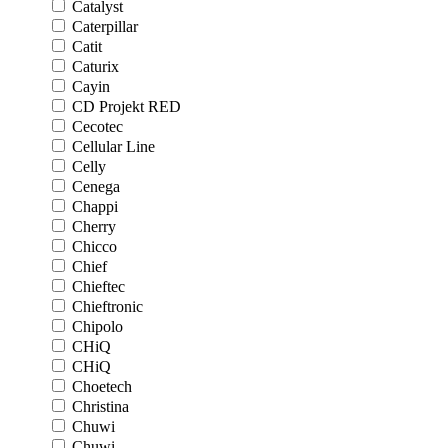
Catalyst
Caterpillar
Catit
Caturix
Cayin
CD Projekt RED
Cecotec
Cellular Line
Celly
Cenega
Chappi
Cherry
Chicco
Chief
Chieftec
Chieftronic
Chipolo
CHiQ
CHiQ
Choetech
Christina
Chuwi
Chuwi