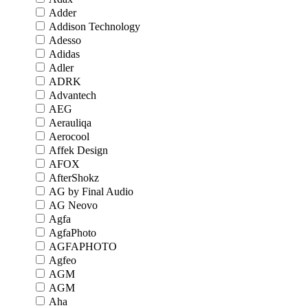
Adder
Addison Technology
Adesso
Adidas
Adler
ADRK
Advantech
AEG
Aerauliqa
Aerocool
Affek Design
AFOX
AfterShokz
AG by Final Audio
AG Neovo
Agfa
AgfaPhoto
AGFAPHOTO
Agfeo
AGM
AGM
Aha