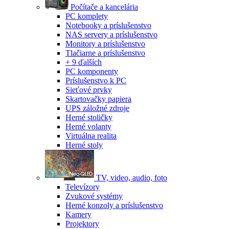
Počítače a kancelária
PC komplety
Notebooky a príslušenstvo
NAS servery a príslušenstvo
Monitory a príslušenstvo
Tlačiarne a príslušenstvo
+ 9 ďalších
PC komponenty
Príslušenstvo k PC
Sieťové prvky
Skartovačky papiera
UPS záložné zdroje
Herné stoličky
Herné volanty
Virtuálna realita
Herné stoly
TV, video, audio, foto
Televízory
Zvukové systémy
Herné konzoly a príslušenstvo
Kamery
Projektory