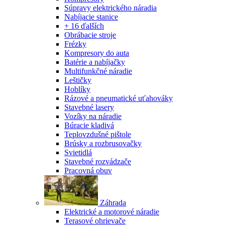
Súpravy elektrického náradia
Nabíjacie stanice
+ 16 ďalších
Obrábacie stroje
Frézky
Kompresory do auta
Batérie a nabíjačky
Multifunkčné náradie
Leštičky
Hoblíky
Rázové a pneumatické uťahováky
Stavebné lasery
Vozíky na náradie
Búracie kladivá
Teplovzdušné pištole
Brúsky a rozbrusovačky
Svietidlá
Stavebné rozvádzače
Pracovná obuv
Záhrada
Elektrické a motorové náradie
Terasové ohrievače