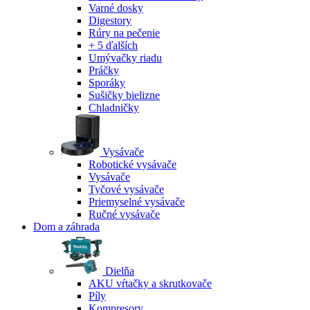
Varné dosky
Digestory
Rúry na pečenie
+ 5 ďalších
Umývačky riadu
Práčky
Sporáky
Sušičky bielizne
Chladničky
Vysávače
Robotické vysávače
Vysávače
Tyčové vysávače
Priemyselné vysávače
Ručné vysávače
Dom a záhrada
Dielňa
AKU vŕtačky a skrutkovače
Píly
Kompresory