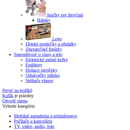
hračky pre dievčatá
Bábiky
Lego
Detské postieľky a ohrádky
Zberateľské figúrky
Starostlivosť o vlasy a telo
Elektrické zubné kefky
Epilátory
Holiace strojčeky
Odsávačky mlieka
Strihače vlasov
Prejsť na košík
0
Košík
je prázdny
Otvoriť menu
Vyberte kategóriu
Mobilné zariadenia a príslušenstvo
Počítače a kancelária
TV, video, audio, foto