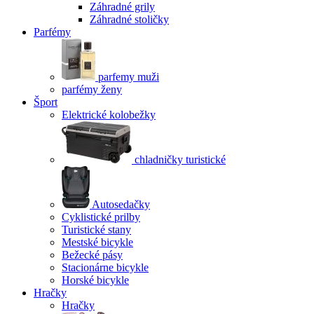
Záhradné grily
Záhradné stoličky
Parfémy
parfemy muži
parfémy ženy
Šport
Elektrické kolobežky
chladničky turistické
Autosedačky
Cyklistické prilby
Turistické stany
Mestské bicykle
Bežecké pásy
Stacionárne bicykle
Horské bicykle
Hračky
Hračky