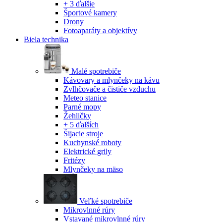
+ 3 ďalšie
Športové kamery
Drony
Fotoaparáty a objektívy
Biela technika
Malé spotrebiče
Kávovary a mlynčeky na kávu
Zvlhčovače a čističe vzduchu
Meteo stanice
Parné mopy
Žehličky
+ 5 ďalších
Šijacie stroje
Kuchynské roboty
Elektrické grily
Fritézy
Mlynčeky na mäso
Veľké spotrebiče
Mikrovlnné rúry
Vstavané mikrovlnné rúry