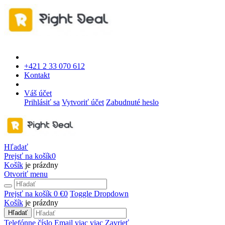
+421 2 33 070 612
Kontakt
Váš účet
Prihlásiť sa
Vytvoriť účet
Zabudnuté heslo
Hľadať
Prejsť na košík
0
Košík
je prázdny
Otvoriť menu
Prejsť na košík
0 €
0
Toggle Dropdown
Košík
je prázdny
Hľadať
Telefónne číslo
Email
viac
viac
Zavrieť