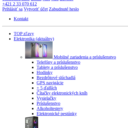
+421 2 33 070 612
Prihlásiť sa
Vytvoriť účet
Zabudnuté heslo
Kontakt
TOP zľavy
Elektronika
(aktuálny)
Mobilné zariadenia a príslušenstvo
Telefóny a príslušenstvo
Tablety a príslušenstvo
Hodinky
Bezdrôtové slúchadlá
GPS navigácie
+ 5 ďalších
Čítačky elektronických kníh
Vysielačky
Príslušenstvo
Alkoholtestery
Elektronické pestúnky