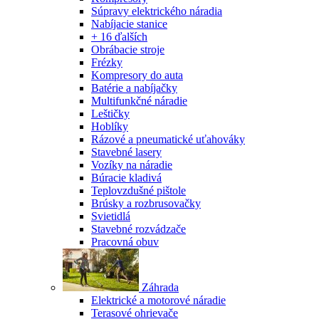
Súpravy elektrického náradia
Nabíjacie stanice
+ 16 ďalších
Obrábacie stroje
Frézky
Kompresory do auta
Batérie a nabíjačky
Multifunkčné náradie
Leštičky
Hoblíky
Rázové a pneumatické uťahováky
Stavebné lasery
Vozíky na náradie
Búracie kladivá
Teplovzdušné pištole
Brúsky a rozbrusovačky
Svietidlá
Stavebné rozvádzače
Pracovná obuv
Záhrada
Elektrické a motorové náradie
Terasové ohrievače