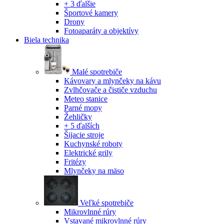
+ 3 ďalšie
Športové kamery
Drony
Fotoaparáty a objektívy
Biela technika
Malé spotrebiče
Kávovary a mlynčeky na kávu
Zvlhčovače a čističe vzduchu
Meteo stanice
Parné mopy
Žehličky
+ 5 ďalších
Šijacie stroje
Kuchynské roboty
Elektrické grily
Fritézy
Mlynčeky na mäso
Veľké spotrebiče
Mikrovlnné rúry
Vstavané mikrovlnné rúry