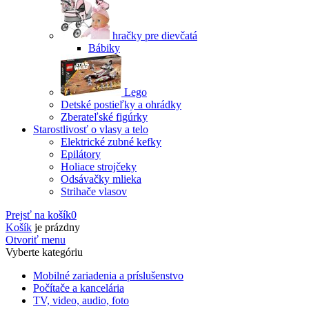
hračky pre dievčatá
Bábiky
Lego
Detské postieľky a ohrádky
Zberateľské figúrky
Starostlivosť o vlasy a telo
Elektrické zubné kefky
Epilátory
Holiace strojčeky
Odsávačky mlieka
Strihače vlasov
Prejsť na košík
0
Košík
je prázdny
Otvoriť menu
Vyberte kategóriu
Mobilné zariadenia a príslušenstvo
Počítače a kancelária
TV, video, audio, foto