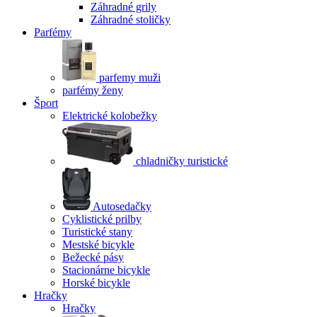
Záhradné grily
Záhradné stoličky
Parfémy
parfemy muži
parfémy ženy
Šport
Elektrické kolobežky
chladničky turistické
Autosedačky
Cyklistické prilby
Turistické stany
Mestské bicykle
Bežecké pásy
Stacionárne bicykle
Horské bicykle
Hračky
Hračky