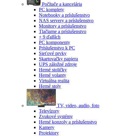
Počítače a kancelária
PC komplety
Notebooky a príslušenstvo
NAS servery a príslušenstvo
Monitory a príslušenstvo
Tlačiarne a príslušenstvo
+ 9 ďalších
PC komponenty
Príslušenstvo k PC
Sieťové prvky
Skartovačky papiera
UPS záložné zdroje
Herné stoličky
Herné volanty
Virtuálna realita
Herné stoly
TV, video, audio, foto
Televízory
Zvukové systémy
Herné konzoly a príslušenstvo
Kamery
Projektory