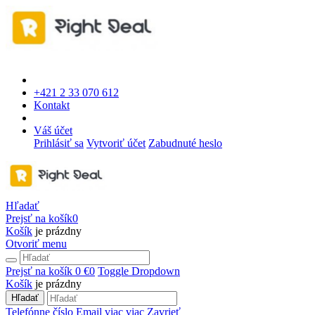
+421 2 33 070 612
Kontakt
Váš účet
Prihlásiť sa
Vytvoriť účet
Zabudnuté heslo
Hľadať
Prejsť na košík
0
Košík
je prázdny
Otvoriť menu
Prejsť na košík
0 €
0
Toggle Dropdown
Košík
je prázdny
Hľadať
Telefónne číslo
Email
viac
viac
Zavrieť