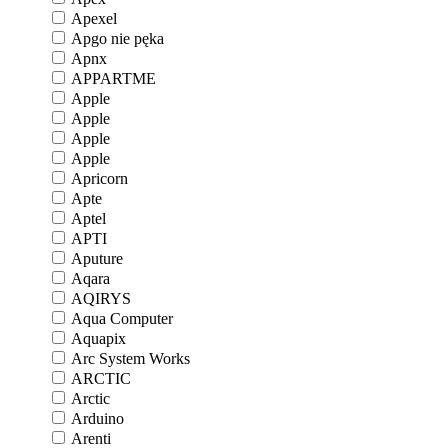
Apexel
Apgo nie pęka
Apnx
APPARTME
Apple
Apple
Apple
Apple
Apricorn
Apte
Aptel
APTI
Aputure
Aqara
AQIRYS
Aqua Computer
Aquapix
Arc System Works
ARCTIC
Arctic
Arduino
Arenti