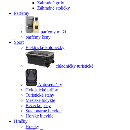
Záhradné grily
Záhradné stoličky
Parfémy
parfemy muži
parfémy ženy
Šport
Elektrické kolobežky
chladničky turistické
Autosedačky
Cyklistické prilby
Turistické stany
Mestské bicykle
Bežecké pásy
Stacionárne bicykle
Horské bicykle
Hračky
Hračky