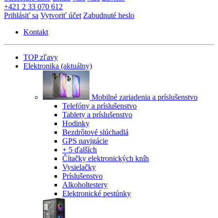
+421 2 33 070 612
Prihlásiť sa
Vytvoriť účet
Zabudnuté heslo
Kontakt
TOP zľavy
Elektronika
(aktuálny)
Mobilné zariadenia a príslušenstvo
Telefóny a príslušenstvo
Tablety a príslušenstvo
Hodinky
Bezdrôtové slúchadlá
GPS navigácie
+ 5 ďalších
Čítačky elektronických kníh
Vysielačky
Príslušenstvo
Alkoholtestery
Elektronické pestúnky