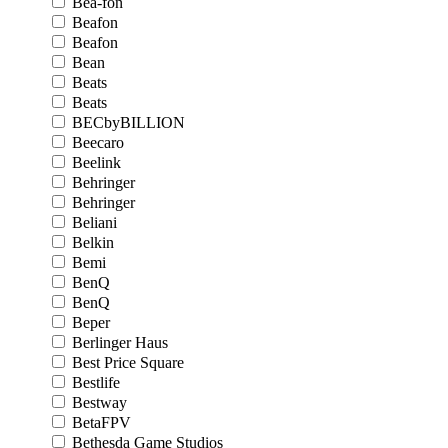
Bea-fon
Beafon
Beafon
Bean
Beats
Beats
BECbyBILLION
Beecaro
Beelink
Behringer
Behringer
Beliani
Belkin
Bemi
BenQ
BenQ
Beper
Berlinger Haus
Best Price Square
Bestlife
Bestway
BetaFPV
Bethesda Game Studios