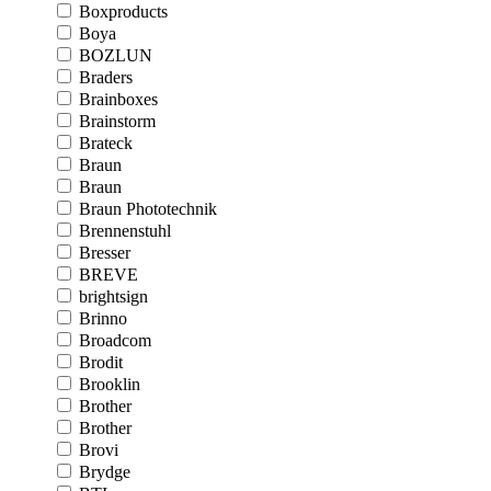
Boxproducts
Boya
BOZLUN
Braders
Brainboxes
Brainstorm
Brateck
Braun
Braun
Braun Phototechnik
Brennenstuhl
Bresser
BREVE
brightsign
Brinno
Broadcom
Brodit
Brooklin
Brother
Brother
Brovi
Brydge