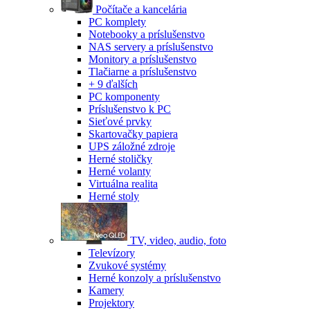
Počítače a kancelária
PC komplety
Notebooky a príslušenstvo
NAS servery a príslušenstvo
Monitory a príslušenstvo
Tlačiarne a príslušenstvo
+ 9 ďalších
PC komponenty
Príslušenstvo k PC
Sieťové prvky
Skartovačky papiera
UPS záložné zdroje
Herné stoličky
Herné volanty
Virtuálna realita
Herné stoly
TV, video, audio, foto
Televízory
Zvukové systémy
Herné konzoly a príslušenstvo
Kamery
Projektory