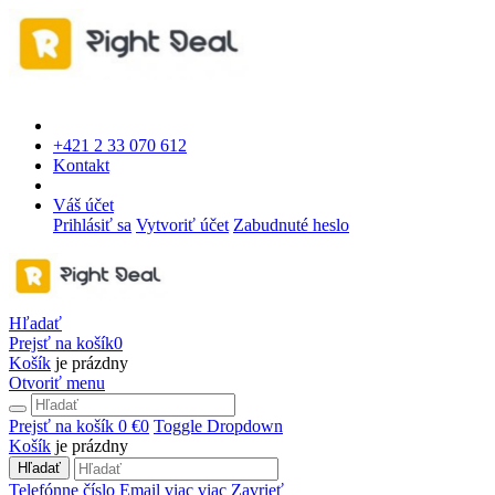
+421 2 33 070 612
Kontakt
Váš účet
Prihlásiť sa
Vytvoriť účet
Zabudnuté heslo
Hľadať
Prejsť na košík
0
Košík
je prázdny
Otvoriť menu
Prejsť na košík
0 €
0
Toggle Dropdown
Košík
je prázdny
Hľadať
Telefónne číslo
Email
viac
viac
Zavrieť