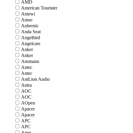
AMD
American Tourister
Amewi
Amso
Anbernic
Anda Seat
Angelbird
Angelcare
Anker
Anker
Ansmann
Antec
Antec
AntLion Audio
Antra
AOC
AOC
AOpen
Apacer
Apacer
APC
APC
Apex