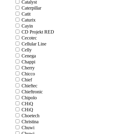
Catalyst
Caterpillar
Catit
Caturix
Cayin
CD Projekt RED
Cecotec
Cellular Line
Celly
Cenega
Chappi
Cherry
Chicco
Chief
Chieftec
Chieftronic
Chipolo
CHiQ
CHiQ
Choetech
Christina
Chuwi
Chuwi