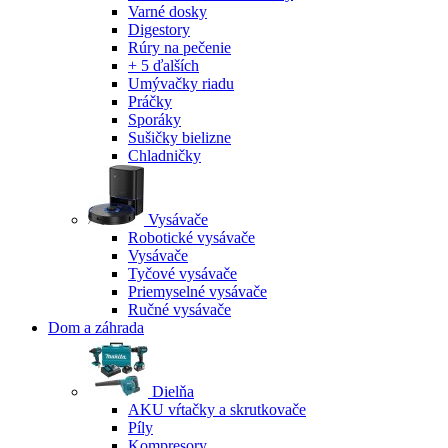
Varné dosky
Digestory
Rúry na pečenie
+ 5 ďalších
Umývačky riadu
Práčky
Sporáky
Sušičky bielizne
Chladničky
Vysávače
Robotické vysávače
Vysávače
Tyčové vysávače
Priemyselné vysávače
Ručné vysávače
Dom a záhrada
Dielňa
AKU vŕtačky a skrutkovače
Píly
Kompresory