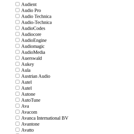
Audient
Audio Pro
Audio Technica
Audio-Technica
AudioCodes
Audiocore
AudioEngine
Audiomagic
AudioMedia
Auerswald
Aukey
Aula
Austrian Audio
Autel
Autel
Autone
AutoTune
Ava
Avacom
Avanca International BV
Avantone
Avatto