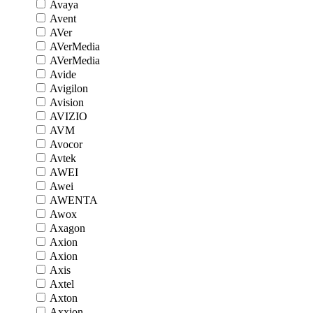
Avaya
Avent
AVer
AVerMedia
AVerMedia
Avide
Avigilon
Avision
AVIZIO
AVM
Avocor
Avtek
AWEI
Awei
AWENTA
Awox
Axagon
Axion
Axion
Axis
Axtel
Axton
Axxion