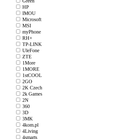
Green
HP
IMOU
Microsoft
MSI
myPhone
RH+
TP-LINK
UleFone
ZTE
1More
1MORE
1stCOOL
2GO
2K Czech
2k Games
2N
360
3D
3MK
4kom.pl
4Living
4smarts