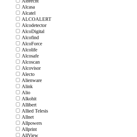
Albrecht
Alcasa
Alcatel
ALCOALERT
Alcodetector
AlcoDigital
Alcofind
AlcoForce
Alcolife
Alcosafe
Alcoscan
Alcovisor
Alecto
Alienware
Alink
Alio
Alkohit
Allibert
Allied Telesis
Allnet
Allpowers
Allprint
AllView