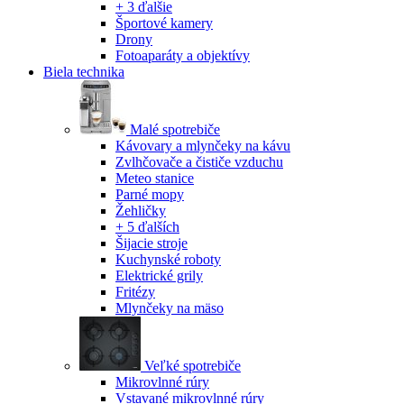
+ 3 ďalšie
Športové kamery
Drony
Fotoaparáty a objektívy
Biela technika
Malé spotrebiče
Kávovary a mlynčeky na kávu
Zvlhčovače a čističe vzduchu
Meteo stanice
Parné mopy
Žehličky
+ 5 ďalších
Šijacie stroje
Kuchynské roboty
Elektrické grily
Fritézy
Mlynčeky na mäso
Veľké spotrebiče
Mikrovlnné rúry
Vstavané mikrovlnné rúry