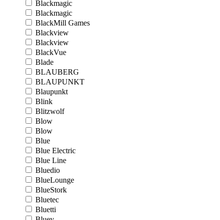
Blackmagic
Blackmagic
BlackMill Games
Blackview
Blackview
BlackVue
Blade
BLAUBERG
BLAUPUNKT
Blaupunkt
Blink
Blitzwolf
Blow
Blow
Blue
Blue Electric
Blue Line
Bluedio
BlueLounge
BlueStork
Bluetec
Bluetti
Bluey