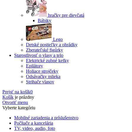
hračky pre dievčatá
Bábiky
Lego
Detské postieľky a ohrádky
Zberateľské figúrky
Starostlivosť o vlasy a telo
Elektrické zubné kefky
Epilátory
Holiace strojčeky
Odsávačky mlieka
Strihače vlasov
Prejsť na košík
0
Košík
je prázdny
Otvoriť menu
Vyberte kategóriu
Mobilné zariadenia a príslušenstvo
Počítače a kancelária
TV, video, audio, foto