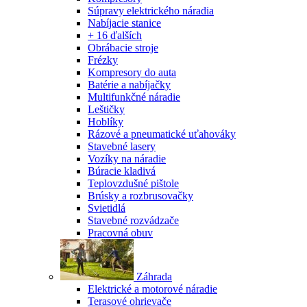
Súpravy elektrického náradia
Nabíjacie stanice
+ 16 ďalších
Obrábacie stroje
Frézky
Kompresory do auta
Batérie a nabíjačky
Multifunkčné náradie
Leštičky
Hoblíky
Rázové a pneumatické uťahováky
Stavebné lasery
Vozíky na náradie
Búracie kladivá
Teplovzdušné pištole
Brúsky a rozbrusovačky
Svietidlá
Stavebné rozvádzače
Pracovná obuv
Záhrada
Elektrické a motorové náradie
Terasové ohrievače