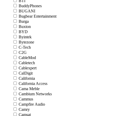
BTI
BuddyPhones
BUGANI
Bugbear Entertainment
Burga
Buxton
BYD
Byintek
Bytezone
C-Tech
C2G
CableMod
Cabletech
Cablexpert
CalDigit
California
California Access
Cama Meble
Cambium Networks
Cammus
Campfire Audio
Camry
Camsat