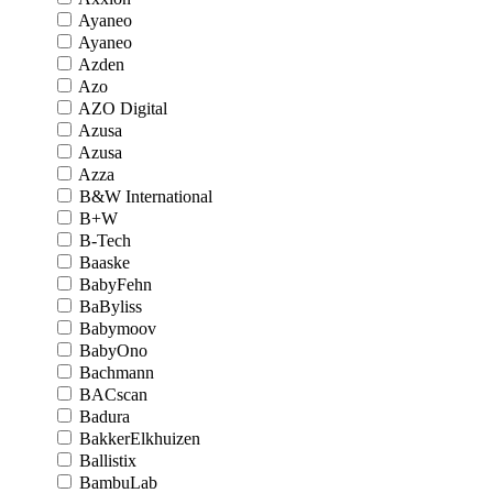
Ayaneo
Ayaneo
Azden
Azo
AZO Digital
Azusa
Azusa
Azza
B&W International
B+W
B-Tech
Baaske
BabyFehn
BaByliss
Babymoov
BabyOno
Bachmann
BACscan
Badura
BakkerElkhuizen
Ballistix
BambuLab