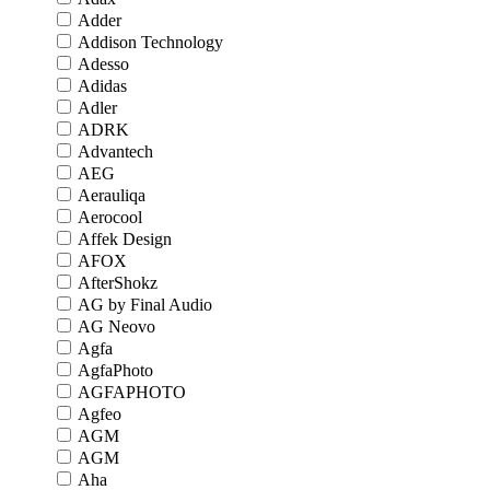
Adder
Addison Technology
Adesso
Adidas
Adler
ADRK
Advantech
AEG
Aerauliqa
Aerocool
Affek Design
AFOX
AfterShokz
AG by Final Audio
AG Neovo
Agfa
AgfaPhoto
AGFAPHOTO
Agfeo
AGM
AGM
Aha