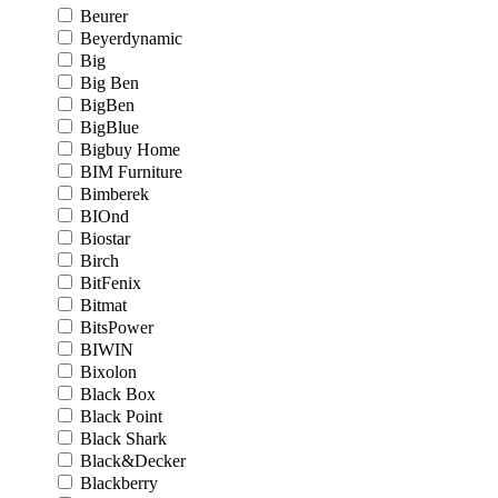
Beurer
Beyerdynamic
Big
Big Ben
BigBen
BigBlue
Bigbuy Home
BIM Furniture
Bimberek
BIOnd
Biostar
Birch
BitFenix
Bitmat
BitsPower
BIWIN
Bixolon
Black Box
Black Point
Black Shark
Black&Decker
Blackberry