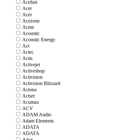
Acefast
Acer
Acer
Acezone
Acme
Acoustic
Acoustic Energy
Act
Actec
Actis
Activejet
Activeshop
Activision
Activision Blizzard
Actona
Actset
Acumax
ACV
ADAM Audio
Adam Elements
ADATA
ADATA
Adax