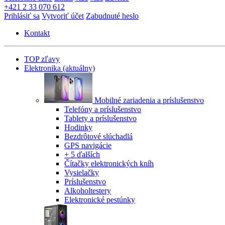
+421 2 33 070 612
Prihlásiť sa
Vytvoriť účet
Zabudnuté heslo
Kontakt
TOP zľavy
Elektronika
(aktuálny)
Mobilné zariadenia a príslušenstvo
Telefóny a príslušenstvo
Tablety a príslušenstvo
Hodinky
Bezdrôtové slúchadlá
GPS navigácie
+ 5 ďalších
Čítačky elektronických kníh
Vysielačky
Príslušenstvo
Alkoholtestery
Elektronické pestúnky