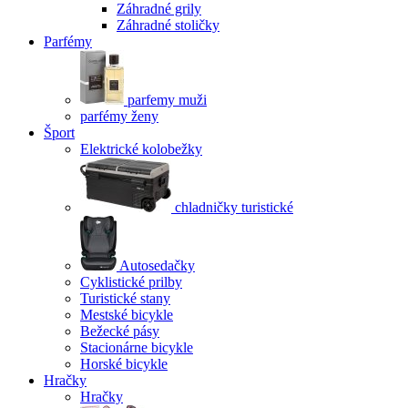
Záhradné grily
Záhradné stoličky
Parfémy
parfemy muži
parfémy ženy
Šport
Elektrické kolobežky
chladničky turistické
Autosedačky
Cyklistické prilby
Turistické stany
Mestské bicykle
Bežecké pásy
Stacionárne bicykle
Horské bicykle
Hračky
Hračky