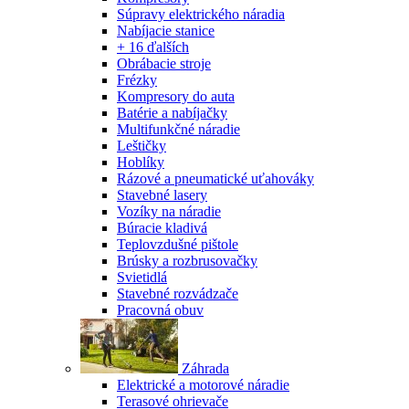
Súpravy elektrického náradia
Nabíjacie stanice
+ 16 ďalších
Obrábacie stroje
Frézky
Kompresory do auta
Batérie a nabíjačky
Multifunkčné náradie
Leštičky
Hoblíky
Rázové a pneumatické uťahováky
Stavebné lasery
Vozíky na náradie
Búracie kladivá
Teplovzdušné pištole
Brúsky a rozbrusovačky
Svietidlá
Stavebné rozvádzače
Pracovná obuv
Záhrada
Elektrické a motorové náradie
Terasové ohrievače