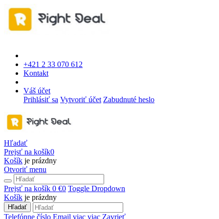
+421 2 33 070 612
Kontakt
Váš účet
Prihlásiť sa
Vytvoriť účet
Zabudnuté heslo
Hľadať
Prejsť na košík
0
Košík
je prázdny
Otvoriť menu
Prejsť na košík
0 €
0
Toggle Dropdown
Košík
je prázdny
Hľadať
Telefónne číslo
Email
viac
viac
Zavrieť