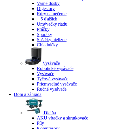
Varné dosky
Digestory
Rúry na pečenie
+ 5 ďalších
Umývačky riadu
Práčky
Sporáky
Sušičky bielizne
Chladničky
Vysávače
Robotické vysávače
Vysávače
Tyčové vysávače
Priemyselné vysávače
Ručné vysávače
Dom a záhrada
Dielňa
AKU vŕtačky a skrutkovače
Píly
Kompresory