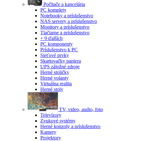
Počítače a kancelária
PC komplety
Notebooky a príslušenstvo
NAS servery a príslušenstvo
Monitory a príslušenstvo
Tlačiarne a príslušenstvo
+ 9 ďalších
PC komponenty
Príslušenstvo k PC
Sieťové prvky
Skartovačky papiera
UPS záložné zdroje
Herné stoličky
Herné volanty
Virtuálna realita
Herné stoly
TV, video, audio, foto
Televízory
Zvukové systémy
Herné konzoly a príslušenstvo
Kamery
Projektory