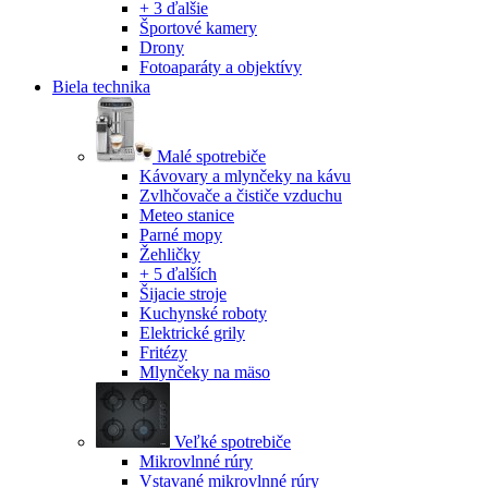
+ 3 ďalšie
Športové kamery
Drony
Fotoaparáty a objektívy
Biela technika
Malé spotrebiče
Kávovary a mlynčeky na kávu
Zvlhčovače a čističe vzduchu
Meteo stanice
Parné mopy
Žehličky
+ 5 ďalších
Šijacie stroje
Kuchynské roboty
Elektrické grily
Fritézy
Mlynčeky na mäso
Veľké spotrebiče
Mikrovlnné rúry
Vstavané mikrovlnné rúry