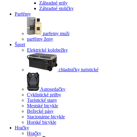
Záhradné grily
Záhradné stoličky
Parfémy
parfemy muži
parfémy ženy
Šport
Elektrické kolobežky
chladničky turistické
Autosedačky
Cyklistické prilby
Turistické stany
Mestské bicykle
Bežecké pásy
Stacionárne bicykle
Horské bicykle
Hračky
Hračky