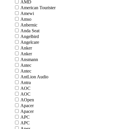
AMD
American Tourister
Amewi
Amso
Anbernic
Anda Seat
Angelbird
Angelcare
Anker
Anker
Ansmann
Antec
Antec
AntLion Audio
Antra
AOC
AOC
AOpen
Apacer
Apacer
APC
APC
Apex