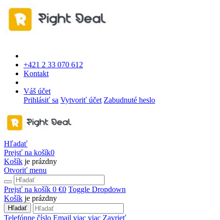
+421 2 33 070 612
Kontakt
Váš účet
Prihlásiť sa
Vytvoriť účet
Zabudnuté heslo
Hľadať
Prejsť na košík
0
Košík
je prázdny
Otvoriť menu
Prejsť na košík
0 €
0
Toggle Dropdown
Košík
je prázdny
Hľadať
Telefónne číslo
Email
viac
viac
Zavrieť