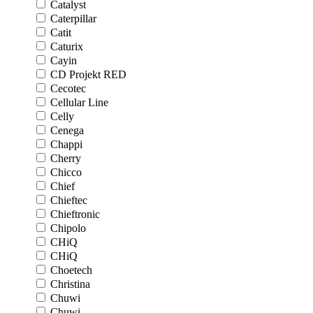
Catalyst
Caterpillar
Catit
Caturix
Cayin
CD Projekt RED
Cecotec
Cellular Line
Celly
Cenega
Chappi
Cherry
Chicco
Chief
Chieftec
Chieftronic
Chipolo
CHiQ
CHiQ
Choetech
Christina
Chuwi
Chuwi