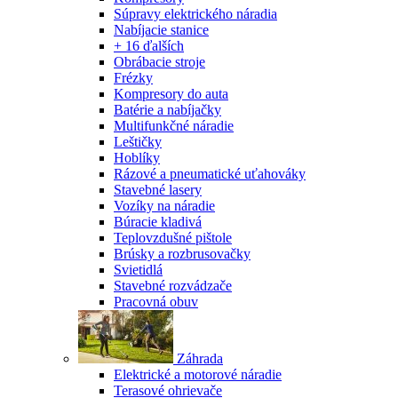
Súpravy elektrického náradia
Nabíjacie stanice
+ 16 ďalších
Obrábacie stroje
Frézky
Kompresory do auta
Batérie a nabíjačky
Multifunkčné náradie
Leštičky
Hoblíky
Rázové a pneumatické uťahováky
Stavebné lasery
Vozíky na náradie
Búracie kladivá
Teplovzdušné pištole
Brúsky a rozbrusovačky
Svietidlá
Stavebné rozvádzače
Pracovná obuv
Záhrada
Elektrické a motorové náradie
Terasové ohrievače