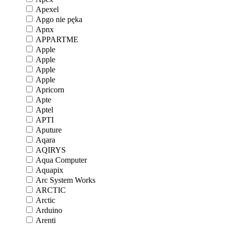
Apexel
Apgo nie pęka
Apnx
APPARTME
Apple
Apple
Apple
Apple
Apricorn
Apte
Aptel
APTI
Aputure
Aqara
AQIRYS
Aqua Computer
Aquapix
Arc System Works
ARCTIC
Arctic
Arduino
Arenti