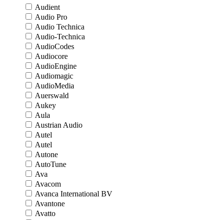
Audient
Audio Pro
Audio Technica
Audio-Technica
AudioCodes
Audiocore
AudioEngine
Audiomagic
AudioMedia
Auerswald
Aukey
Aula
Austrian Audio
Autel
Autel
Autone
AutoTune
Ava
Avacom
Avanca International BV
Avantone
Avatto