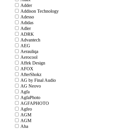
Adder
Addison Technology
Adesso
Adidas
Adler
ADRK
Advantech
AEG
Aerauliqa
Aerocool
Affek Design
AFOX
AfterShokz
AG by Final Audio
AG Neovo
Agfa
AgfaPhoto
AGFAPHOTO
Agfeo
AGM
AGM
Aha