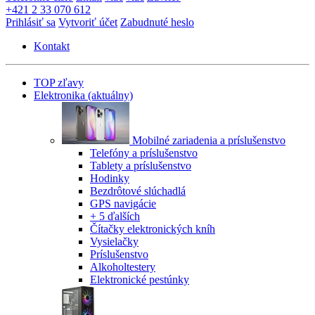
+421 2 33 070 612
Prihlásiť sa
Vytvoriť účet
Zabudnuté heslo
Kontakt
TOP zľavy
Elektronika
(aktuálny)
Mobilné zariadenia a príslušenstvo
Telefóny a príslušenstvo
Tablety a príslušenstvo
Hodinky
Bezdrôtové slúchadlá
GPS navigácie
+ 5 ďalších
Čítačky elektronických kníh
Vysielačky
Príslušenstvo
Alkoholtestery
Elektronické pestúnky