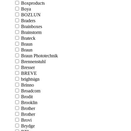
Boxproducts
Boya
BOZLUN
Braders
Brainboxes
Brainstorm
Brateck
Braun
Braun
Braun Phototechnik
Brennenstuhl
Bresser
BREVE
brightsign
Brinno
Broadcom
Brodit
Brooklin
Brother
Brother
Brovi
Brydge