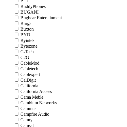
BTI
BuddyPhones
BUGANI
Bugbear Entertainment
Burga
Buxton
BYD
Byintek
Bytezone
C-Tech
C2G
CableMod
Cabletech
Cablexpert
CalDigit
California
California Access
Cama Meble
Cambium Networks
Cammus
Campfire Audio
Camry
Camsat