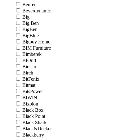
Beurer
Beyerdynamic
Big
Big Ben
BigBen
BigBlue
Bigbuy Home
BIM Furniture
Bimberek
BIOnd
Biostar
Birch
BitFenix
Bitmat
BitsPower
BIWIN
Bixolon
Black Box
Black Point
Black Shark
Black&Decker
Blackberry