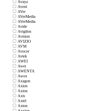
Avaya
Avent
AVer
AVerMedia
AVerMedia
Avide
Avigilon
Avision
AVIZIO
AVM
Avocor
Avtek
AWEI
Awei
AWENTA
Awox
Axagon
Axion
Axion
Axis
Axtel
Axton
Axxion