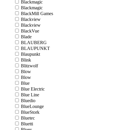
Blackmagic
Blackmagic
BlackMill Games
Blackview
Blackview
BlackVue
Blade
BLAUBERG
BLAUPUNKT
Blaupunkt
Blink
Blitzwolf
Blow
Blow
Blue
Blue Electric
Blue Line
Bluedio
BlueLounge
BlueStork
Bluetec
Bluetti
Bluey