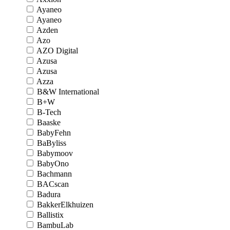
Ayaneo
Ayaneo
Azden
Azo
AZO Digital
Azusa
Azusa
Azza
B&W International
B+W
B-Tech
Baaske
BabyFehn
BaByliss
Babymoov
BabyOno
Bachmann
BACscan
Badura
BakkerElkhuizen
Ballistix
BambuLab