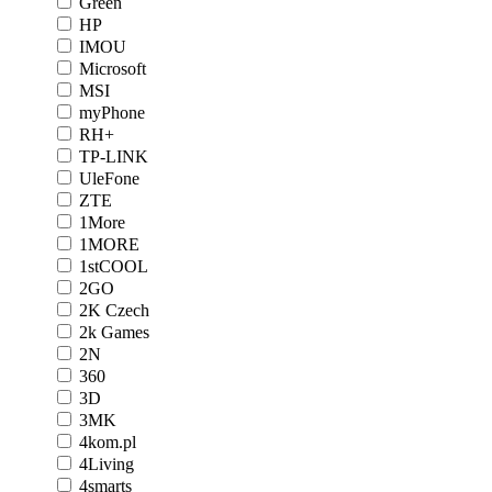
Green
HP
IMOU
Microsoft
MSI
myPhone
RH+
TP-LINK
UleFone
ZTE
1More
1MORE
1stCOOL
2GO
2K Czech
2k Games
2N
360
3D
3MK
4kom.pl
4Living
4smarts