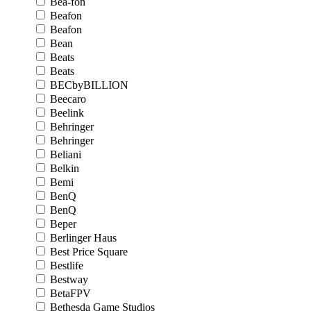
Bea-fon
Beafon
Beafon
Bean
Beats
Beats
BECbyBILLION
Beecaro
Beelink
Behringer
Behringer
Beliani
Belkin
Bemi
BenQ
BenQ
Beper
Berlinger Haus
Best Price Square
Bestlife
Bestway
BetaFPV
Bethesda Game Studios