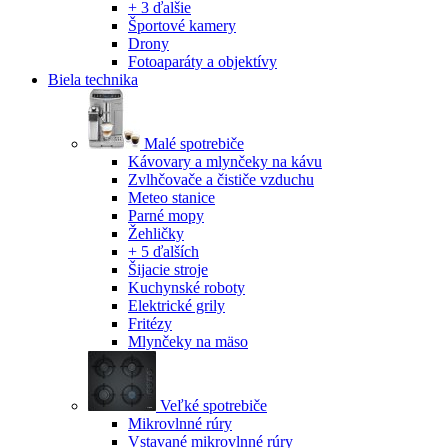
+ 3 ďalšie
Športové kamery
Drony
Fotoaparáty a objektívy
Biela technika
Malé spotrebiče
Kávovary a mlynčeky na kávu
Zvlhčovače a čističe vzduchu
Meteo stanice
Parné mopy
Žehličky
+ 5 ďalších
Šijacie stroje
Kuchynské roboty
Elektrické grily
Fritézy
Mlynčeky na mäso
Veľké spotrebiče
Mikrovlnné rúry
Vstavané mikrovlnné rúry