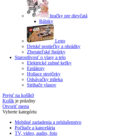
hračky pre dievčatá
Bábiky
Lego
Detské postieľky a ohrádky
Zberateľské figúrky
Starostlivosť o vlasy a telo
Elektrické zubné kefky
Epilátory
Holiace strojčeky
Odsávačky mlieka
Strihače vlasov
Prejsť na košík
0
Košík
je prázdny
Otvoriť menu
Vyberte kategóriu
Mobilné zariadenia a príslušenstvo
Počítače a kancelária
TV, video, audio, foto