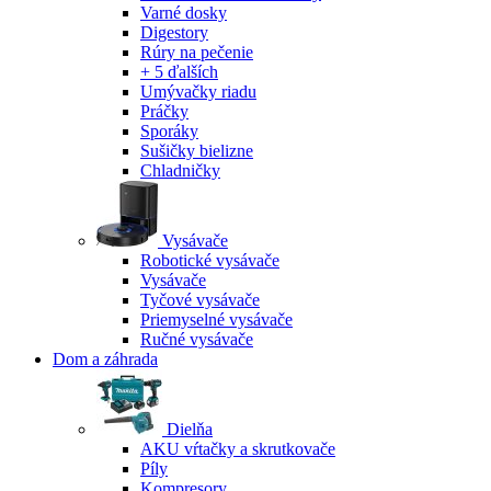
Varné dosky
Digestory
Rúry na pečenie
+ 5 ďalších
Umývačky riadu
Práčky
Sporáky
Sušičky bielizne
Chladničky
Vysávače
Robotické vysávače
Vysávače
Tyčové vysávače
Priemyselné vysávače
Ručné vysávače
Dom a záhrada
Dielňa
AKU vŕtačky a skrutkovače
Píly
Kompresory