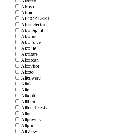
Albrecht
Alcasa
Alcatel
ALCOALERT
Alcodetector
AlcoDigital
Alcofind
AlcoForce
Alcolife
Alcosafe
Alcoscan
Alcovisor
Alecto
Alienware
Alink
Alio
Alkohit
Allibert
Allied Telesis
Allnet
Allpowers
Allprint
AllView