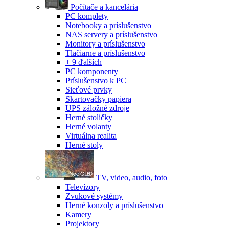
Počítače a kancelária
PC komplety
Notebooky a príslušenstvo
NAS servery a príslušenstvo
Monitory a príslušenstvo
Tlačiarne a príslušenstvo
+ 9 ďalších
PC komponenty
Príslušenstvo k PC
Sieťové prvky
Skartovačky papiera
UPS záložné zdroje
Herné stoličky
Herné volanty
Virtuálna realita
Herné stoly
TV, video, audio, foto
Televízory
Zvukové systémy
Herné konzoly a príslušenstvo
Kamery
Projektory