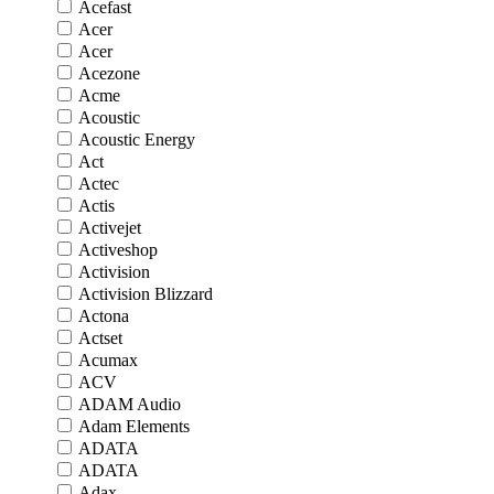
Acefast
Acer
Acer
Acezone
Acme
Acoustic
Acoustic Energy
Act
Actec
Actis
Activejet
Activeshop
Activision
Activision Blizzard
Actona
Actset
Acumax
ACV
ADAM Audio
Adam Elements
ADATA
ADATA
Adax