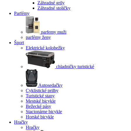
Záhradné grily
Záhradné stoličky
Parfémy
parfemy muži
parfémy ženy
Šport
Elektrické kolobežky
chladničky turistické
Autosedačky
Cyklistické prilby
Turistické stany
Mestské bicykle
Bežecké pásy
Stacionárne bicykle
Horské bicykle
Hračky
Hračky