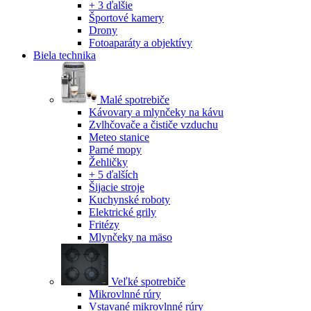
+ 3 ďalšie
Športové kamery
Drony
Fotoaparáty a objektívy
Biela technika
Malé spotrebiče
Kávovary a mlynčeky na kávu
Zvlhčovače a čističe vzduchu
Meteo stanice
Parné mopy
Žehličky
+ 5 ďalších
Šijacie stroje
Kuchynské roboty
Elektrické grily
Fritézy
Mlynčeky na mäso
Veľké spotrebiče
Mikrovlnné rúry
Vstavané mikrovlnné rúry