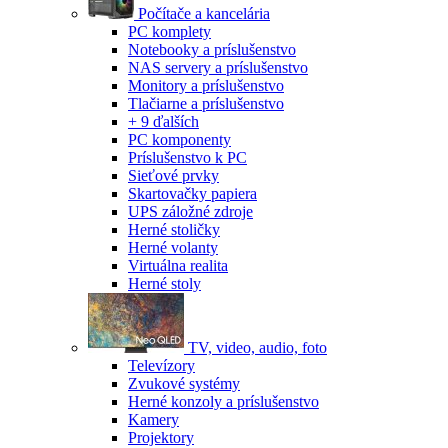
Počítače a kancelária
PC komplety
Notebooky a príslušenstvo
NAS servery a príslušenstvo
Monitory a príslušenstvo
Tlačiarne a príslušenstvo
+ 9 ďalších
PC komponenty
Príslušenstvo k PC
Sieťové prvky
Skartovačky papiera
UPS záložné zdroje
Herné stoličky
Herné volanty
Virtuálna realita
Herné stoly
TV, video, audio, foto
Televízory
Zvukové systémy
Herné konzoly a príslušenstvo
Kamery
Projektory