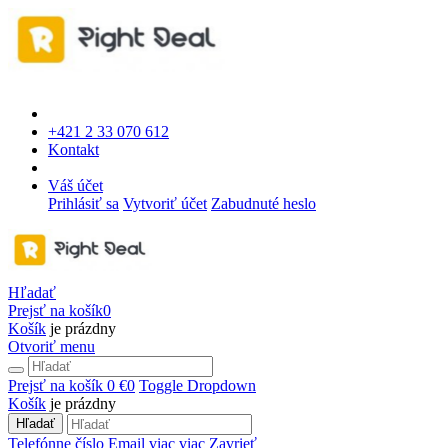
+421 2 33 070 612
Kontakt
Váš účet
Prihlásiť sa
Vytvoriť účet
Zabudnuté heslo
Hľadať
Prejsť na košík
0
Košík
je prázdny
Otvoriť menu
Prejsť na košík
0 €
0
Toggle Dropdown
Košík
je prázdny
Hľadať
Telefónne číslo
Email
viac
viac
Zavrieť