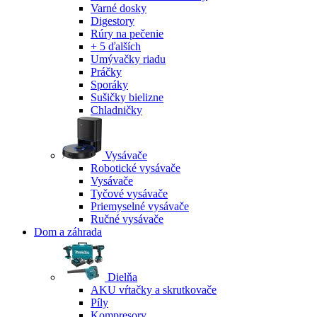
Varné dosky
Digestory
Rúry na pečenie
+ 5 ďalších
Umývačky riadu
Práčky
Sporáky
Sušičky bielizne
Chladničky
Vysávače
Robotické vysávače
Vysávače
Tyčové vysávače
Priemyselné vysávače
Ručné vysávače
Dom a záhrada
Dielňa
AKU vŕtačky a skrutkovače
Píly
Kompresory