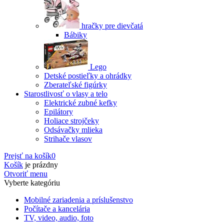
hračky pre dievčatá
Bábiky
Lego
Detské postieľky a ohrádky
Zberateľské figúrky
Starostlivosť o vlasy a telo
Elektrické zubné kefky
Epilátory
Holiace strojčeky
Odsávačky mlieka
Strihače vlasov
Prejsť na košík
0
Košík
je prázdny
Otvoriť menu
Vyberte kategóriu
Mobilné zariadenia a príslušenstvo
Počítače a kancelária
TV, video, audio, foto