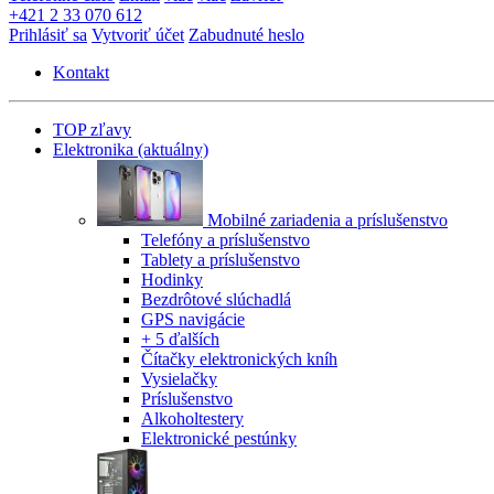
+421 2 33 070 612
Prihlásiť sa
Vytvoriť účet
Zabudnuté heslo
Kontakt
TOP zľavy
Elektronika
(aktuálny)
Mobilné zariadenia a príslušenstvo
Telefóny a príslušenstvo
Tablety a príslušenstvo
Hodinky
Bezdrôtové slúchadlá
GPS navigácie
+ 5 ďalších
Čítačky elektronických kníh
Vysielačky
Príslušenstvo
Alkoholtestery
Elektronické pestúnky