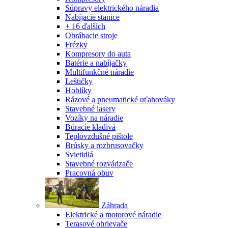
Súpravy elektrického náradia
Nabíjacie stanice
+ 16 ďalších
Obrábacie stroje
Frézky
Kompresory do auta
Batérie a nabíjačky
Multifunkčné náradie
Leštičky
Hoblíky
Rázové a pneumatické uťahováky
Stavebné lasery
Vozíky na náradie
Búracie kladivá
Teplovzdušné pištole
Brúsky a rozbrusovačky
Svietidlá
Stavebné rozvádzače
Pracovná obuv
Záhrada
Elektrické a motorové náradie
Terasové ohrievače