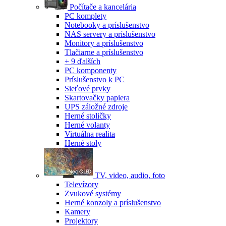
Počítače a kancelária
PC komplety
Notebooky a príslušenstvo
NAS servery a príslušenstvo
Monitory a príslušenstvo
Tlačiarne a príslušenstvo
+ 9 ďalších
PC komponenty
Príslušenstvo k PC
Sieťové prvky
Skartovačky papiera
UPS záložné zdroje
Herné stoličky
Herné volanty
Virtuálna realita
Herné stoly
TV, video, audio, foto
Televízory
Zvukové systémy
Herné konzoly a príslušenstvo
Kamery
Projektory