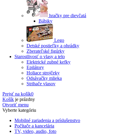
hračky pre dievčatá
Bábiky
Lego
Detské postieľky a ohrádky
Zberateľské figúrky
Starostlivosť o vlasy a telo
Elektrické zubné kefky
Epilátory
Holiace strojčeky
Odsávačky mlieka
Strihače vlasov
Prejsť na košík
0
Košík
je prázdny
Otvoriť menu
Vyberte kategóriu
Mobilné zariadenia a príslušenstvo
Počítače a kancelária
TV, video, audio, foto