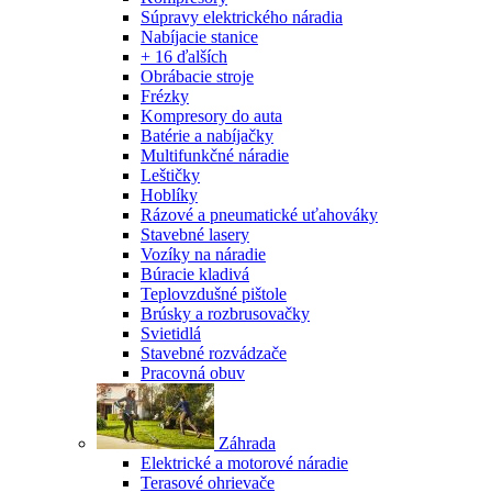
Súpravy elektrického náradia
Nabíjacie stanice
+ 16 ďalších
Obrábacie stroje
Frézky
Kompresory do auta
Batérie a nabíjačky
Multifunkčné náradie
Leštičky
Hoblíky
Rázové a pneumatické uťahováky
Stavebné lasery
Vozíky na náradie
Búracie kladivá
Teplovzdušné pištole
Brúsky a rozbrusovačky
Svietidlá
Stavebné rozvádzače
Pracovná obuv
Záhrada
Elektrické a motorové náradie
Terasové ohrievače