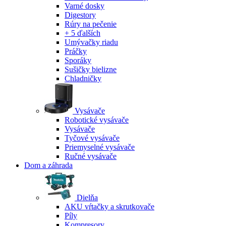
Varné dosky
Digestory
Rúry na pečenie
+ 5 ďalších
Umývačky riadu
Práčky
Sporáky
Sušičky bielizne
Chladničky
Vysávače
Robotické vysávače
Vysávače
Tyčové vysávače
Priemyselné vysávače
Ručné vysávače
Dom a záhrada
Dielňa
AKU vŕtačky a skrutkovače
Píly
Kompresory