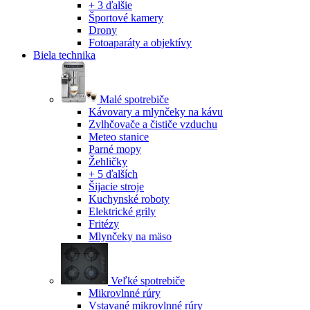
+ 3 ďalšie
Športové kamery
Drony
Fotoaparáty a objektívy
Biela technika
Malé spotrebiče
Kávovary a mlynčeky na kávu
Zvlhčovače a čističe vzduchu
Meteo stanice
Parné mopy
Žehličky
+ 5 ďalších
Šijacie stroje
Kuchynské roboty
Elektrické grily
Fritézy
Mlynčeky na mäso
Veľké spotrebiče
Mikrovlnné rúry
Vstavané mikrovlnné rúry