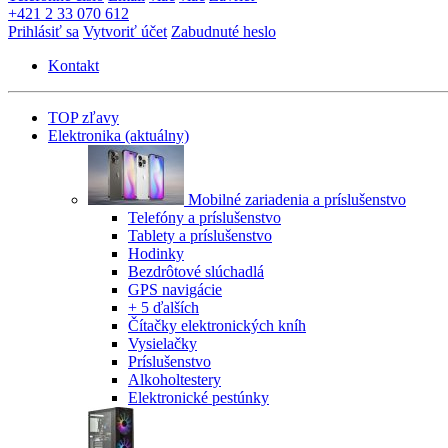
+421 2 33 070 612
Prihlásiť sa
Vytvoriť účet
Zabudnuté heslo
Kontakt
TOP zľavy
Elektronika
(aktuálny)
Mobilné zariadenia a príslušenstvo
Telefóny a príslušenstvo
Tablety a príslušenstvo
Hodinky
Bezdrôtové slúchadlá
GPS navigácie
+ 5 ďalších
Čítačky elektronických kníh
Vysielačky
Príslušenstvo
Alkoholtestery
Elektronické pestúnky