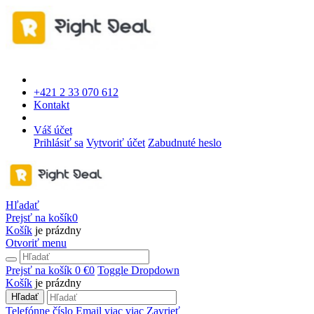
+421 2 33 070 612
Kontakt
Váš účet
Prihlásiť sa
Vytvoriť účet
Zabudnuté heslo
Hľadať
Prejsť na košík
0
Košík
je prázdny
Otvoriť menu
Prejsť na košík
0 €
0
Toggle Dropdown
Košík
je prázdny
Hľadať
Telefónne číslo
Email
viac
viac
Zavrieť