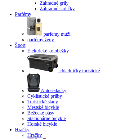
Záhradné grily
Záhradné stoličky
Parfémy
parfemy muži
parfémy ženy
Šport
Elektrické kolobežky
chladničky turistické
Autosedačky
Cyklistické prilby
Turistické stany
Mestské bicykle
Bežecké pásy
Stacionárne bicykle
Horské bicykle
Hračky
Hračky