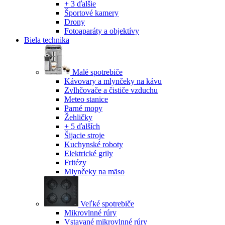
+ 3 ďalšie
Športové kamery
Drony
Fotoaparáty a objektívy
Biela technika
Malé spotrebiče
Kávovary a mlynčeky na kávu
Zvlhčovače a čističe vzduchu
Meteo stanice
Parné mopy
Žehličky
+ 5 ďalších
Šijacie stroje
Kuchynské roboty
Elektrické grily
Fritézy
Mlynčeky na mäso
Veľké spotrebiče
Mikrovlnné rúry
Vstavané mikrovlnné rúry