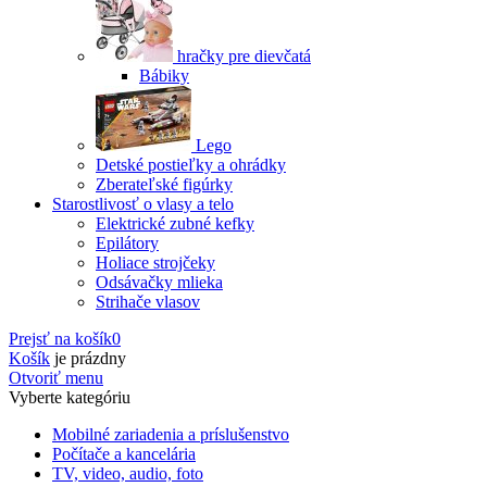
hračky pre dievčatá
Bábiky
Lego
Detské postieľky a ohrádky
Zberateľské figúrky
Starostlivosť o vlasy a telo
Elektrické zubné kefky
Epilátory
Holiace strojčeky
Odsávačky mlieka
Strihače vlasov
Prejsť na košík
0
Košík
je prázdny
Otvoriť menu
Vyberte kategóriu
Mobilné zariadenia a príslušenstvo
Počítače a kancelária
TV, video, audio, foto