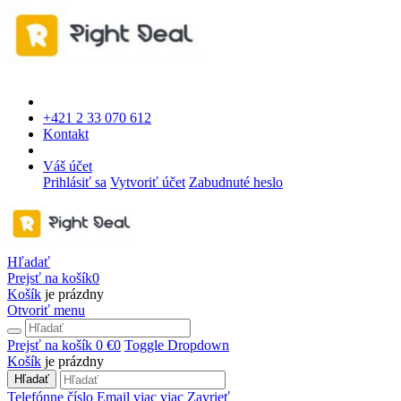
+421 2 33 070 612
Kontakt
Váš účet
Prihlásiť sa
Vytvoriť účet
Zabudnuté heslo
Hľadať
Prejsť na košík
0
Košík
je prázdny
Otvoriť menu
Prejsť na košík
0 €
0
Toggle Dropdown
Košík
je prázdny
Hľadať
Telefónne číslo
Email
viac
viac
Zavrieť