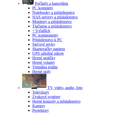
Počítače a kancelária
PC komplety
Notebooky a príslušenstvo
NAS servery a príslušenstvo
Monitory a príslušenstvo
Tlačiarne a príslušenstvo
+ 9 ďalších
PC komponenty
Príslušenstvo k PC
Sieťové prvky
Skartovačky papiera
UPS záložné zdroje
Herné stoličky
Herné volanty
Virtuálna realita
Herné stoly
TV, video, audio, foto
Televízory
Zvukové systémy
Herné konzoly a príslušenstvo
Kamery
Projektory