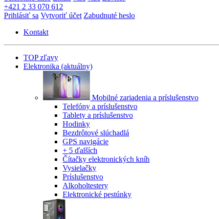
+421 2 33 070 612
Prihlásiť sa
Vytvoriť účet
Zabudnuté heslo
Kontakt
TOP zľavy
Elektronika
(aktuálny)
Mobilné zariadenia a príslušenstvo
Telefóny a príslušenstvo
Tablety a príslušenstvo
Hodinky
Bezdrôtové slúchadlá
GPS navigácie
+ 5 ďalších
Čítačky elektronických kníh
Vysielačky
Príslušenstvo
Alkoholtestery
Elektronické pestúnky