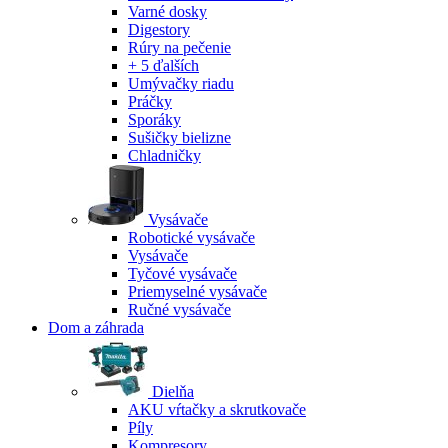
Varné dosky
Digestory
Rúry na pečenie
+ 5 ďalších
Umývačky riadu
Práčky
Sporáky
Sušičky bielizne
Chladničky
Vysávače
Robotické vysávače
Vysávače
Tyčové vysávače
Priemyselné vysávače
Ručné vysávače
Dom a záhrada
Dielňa
AKU vŕtačky a skrutkovače
Píly
Kompresory