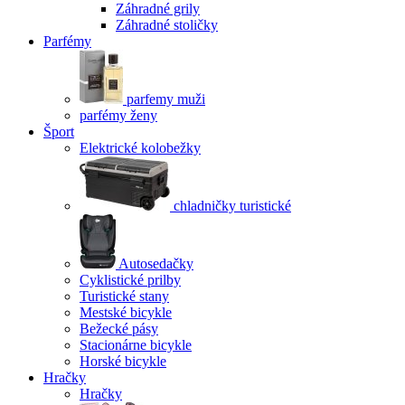
Záhradné grily
Záhradné stoličky
Parfémy
parfemy muži
parfémy ženy
Šport
Elektrické kolobežky
chladničky turistické
Autosedačky
Cyklistické prilby
Turistické stany
Mestské bicykle
Bežecké pásy
Stacionárne bicykle
Horské bicykle
Hračky
Hračky