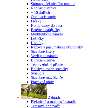
Súpravy elektrického náradia
Nabíjacie stanice
+ 16 ďalších
Obrábacie stroje
Frézky
Kompresory do auta
Batérie a nabíjačky
Multifunkčné náradie
Leštičky
Hoblíky
Rázové a pneumatické uťahováky
Stavebné lasery
Vozíky na náradie
Búracie kladivá
Teplovzdušné pištole
Brúsky a rozbrusovačky
Svietidlá
Stavebné rozvádzače
Pracovná obuv
Záhrada
Elektrické a motorové náradie
Terasové ohrievače