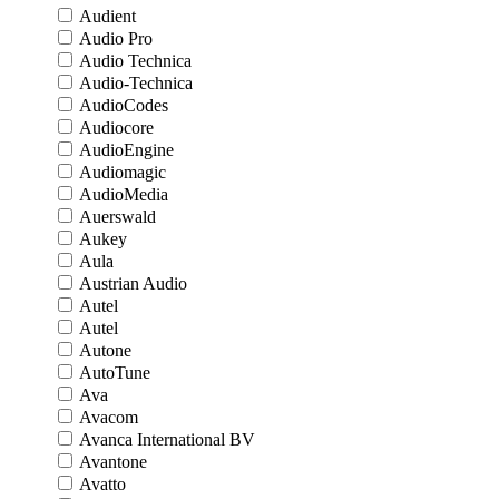
Audient
Audio Pro
Audio Technica
Audio-Technica
AudioCodes
Audiocore
AudioEngine
Audiomagic
AudioMedia
Auerswald
Aukey
Aula
Austrian Audio
Autel
Autel
Autone
AutoTune
Ava
Avacom
Avanca International BV
Avantone
Avatto