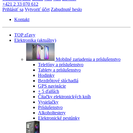
+421 2 33 070 612
Prihlásiť sa
Vytvoriť účet
Zabudnuté heslo
Kontakt
TOP zľavy
Elektronika
(aktuálny)
Mobilné zariadenia a príslušenstvo
Telefóny a príslušenstvo
Tablety a príslušenstvo
Hodinky
Bezdrôtové slúchadlá
GPS navigácie
+ 5 ďalších
Čítačky elektronických kníh
Vysielačky
Príslušenstvo
Alkoholtestery
Elektronické pestúnky