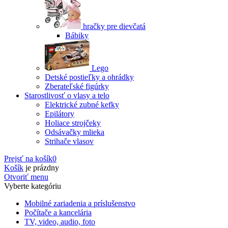
hračky pre dievčatá
Bábiky
Lego
Detské postieľky a ohrádky
Zberateľské figúrky
Starostlivosť o vlasy a telo
Elektrické zubné kefky
Epilátory
Holiace strojčeky
Odsávačky mlieka
Strihače vlasov
Prejsť na košík
0
Košík
je prázdny
Otvoriť menu
Vyberte kategóriu
Mobilné zariadenia a príslušenstvo
Počítače a kancelária
TV, video, audio, foto