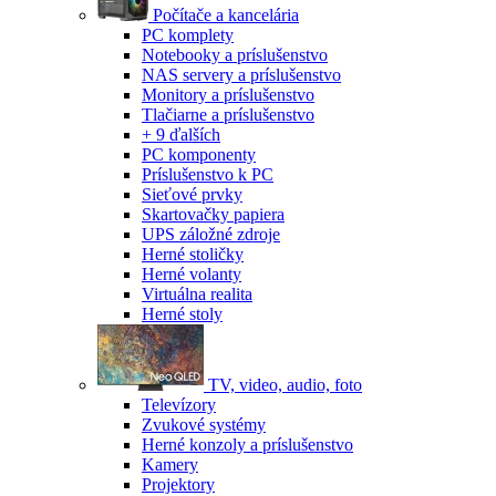
Počítače a kancelária
PC komplety
Notebooky a príslušenstvo
NAS servery a príslušenstvo
Monitory a príslušenstvo
Tlačiarne a príslušenstvo
+ 9 ďalších
PC komponenty
Príslušenstvo k PC
Sieťové prvky
Skartovačky papiera
UPS záložné zdroje
Herné stoličky
Herné volanty
Virtuálna realita
Herné stoly
TV, video, audio, foto
Televízory
Zvukové systémy
Herné konzoly a príslušenstvo
Kamery
Projektory