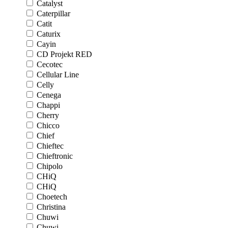
Catalyst
Caterpillar
Catit
Caturix
Cayin
CD Projekt RED
Cecotec
Cellular Line
Celly
Cenega
Chappi
Cherry
Chicco
Chief
Chieftec
Chieftronic
Chipolo
CHiQ
CHiQ
Choetech
Christina
Chuwi
Chuwi