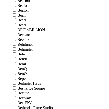
Bea-fon
Beafon
Beafon
Bean
Beats
Beats
BECbyBILLION
Beecaro
Beelink
Behringer
Behringer
Beliani
Belkin
Bemi
BenQ
BenQ
Beper
Berlinger Haus
Best Price Square
Bestlife
Bestway
BetaFPV
Bethesda Game Studios