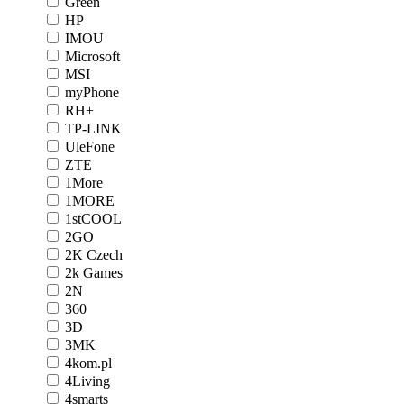
Green
HP
IMOU
Microsoft
MSI
myPhone
RH+
TP-LINK
UleFone
ZTE
1More
1MORE
1stCOOL
2GO
2K Czech
2k Games
2N
360
3D
3MK
4kom.pl
4Living
4smarts