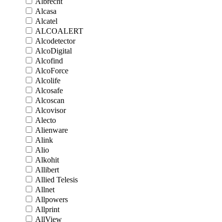
Albrecht
Alcasa
Alcatel
ALCOALERT
Alcodetector
AlcoDigital
Alcofind
AlcoForce
Alcolife
Alcosafe
Alcoscan
Alcovisor
Alecto
Alienware
Alink
Alio
Alkohit
Allibert
Allied Telesis
Allnet
Allpowers
Allprint
AllView