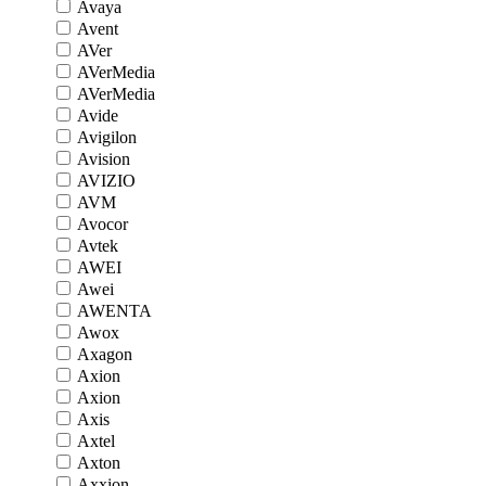
Avaya
Avent
AVer
AVerMedia
AVerMedia
Avide
Avigilon
Avision
AVIZIO
AVM
Avocor
Avtek
AWEI
Awei
AWENTA
Awox
Axagon
Axion
Axion
Axis
Axtel
Axton
Axxion