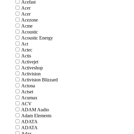
Acefast
Acer
Acer
Acezone
Acme
Acoustic
Acoustic Energy
Act
Actec
Actis
Activejet
Activeshop
Activision
Activision Blizzard
Actona
Actset
Acumax
ACV
ADAM Audio
Adam Elements
ADATA
ADATA
Adax