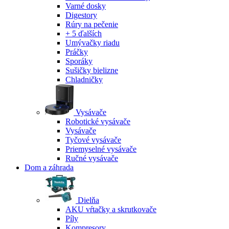
Varné dosky
Digestory
Rúry na pečenie
+ 5 ďalších
Umývačky riadu
Práčky
Sporáky
Sušičky bielizne
Chladničky
Vysávače
Robotické vysávače
Vysávače
Tyčové vysávače
Priemyselné vysávače
Ručné vysávače
Dom a záhrada
Dielňa
AKU vŕtačky a skrutkovače
Píly
Kompresory