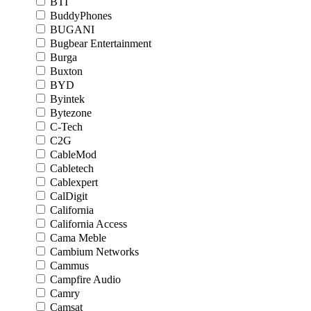
BTI
BuddyPhones
BUGANI
Bugbear Entertainment
Burga
Buxton
BYD
Byintek
Bytezone
C-Tech
C2G
CableMod
Cabletech
Cablexpert
CalDigit
California
California Access
Cama Meble
Cambium Networks
Cammus
Campfire Audio
Camry
Camsat