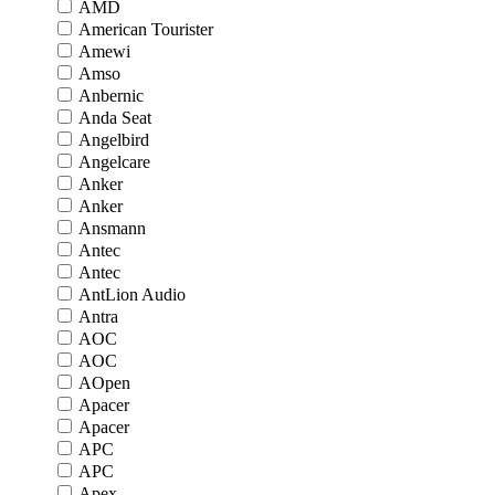
AMD
American Tourister
Amewi
Amso
Anbernic
Anda Seat
Angelbird
Angelcare
Anker
Anker
Ansmann
Antec
Antec
AntLion Audio
Antra
AOC
AOC
AOpen
Apacer
Apacer
APC
APC
Apex