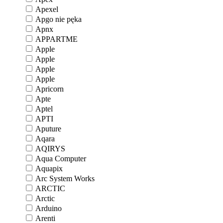
Apexel
Apgo nie pęka
Apnx
APPARTME
Apple
Apple
Apple
Apple
Apricorn
Apte
Aptel
APTI
Aputure
Aqara
AQIRYS
Aqua Computer
Aquapix
Arc System Works
ARCTIC
Arctic
Arduino
Arenti