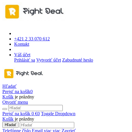
+421 2 33 070 612
Kontakt
Váš účet
Prihlásiť sa
Vytvoriť účet
Zabudnuté heslo
Hľadať
Prejsť na košík
0
Košík
je prázdny
Otvoriť menu
Prejsť na košík
0 €
0
Toggle Dropdown
Košík
je prázdny
Hľadať
Telefónne číslo
Email
viac
viac
Zavrieť