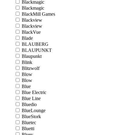
Blackmagic
Blackmagic
BlackMill Games
Blackview
Blackview
BlackVue
Blade
BLAUBERG
BLAUPUNKT
Blaupunkt
Blink
Blitzwolf
Blow
Blow
Blue
Blue Electric
Blue Line
Bluedio
BlueLounge
BlueStork
Bluetec
Bluetti
Bluey