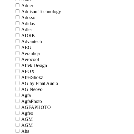
Adder
Addison Technology
Adesso
Adidas
Adler
ADRK
Advantech
AEG
Aerauliqa
Aerocool
Affek Design
AFOX
AfterShokz
AG by Final Audio
AG Neovo
Agfa
AgfaPhoto
AGFAPHOTO
Agfeo
AGM
AGM
Aha