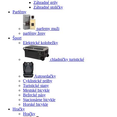
Záhradné grily
Záhradné stoličky
Parfémy
parfemy muži
parfémy ženy
Šport
Elektrické kolobežky
chladničky turistické
Autosedačky
Cyklistické prilby
Turistické stany
Mestské bicykle
Bežecké pásy
Stacionárne bicykle
Horské bicykle
Hračky
Hračky