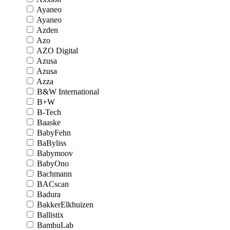
Ayaneo
Ayaneo
Azden
Azo
AZO Digital
Azusa
Azusa
Azza
B&W International
B+W
B-Tech
Baaske
BabyFehn
BaByliss
Babymoov
BabyOno
Bachmann
BACscan
Badura
BakkerElkhuizen
Ballistix
BambuLab