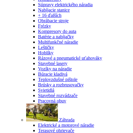
Súpravy elektrického náradia
Nabíjacie stanice
+ 16 ďalších
Obrábacie stroje
Frézky
Kompresory do auta
Batérie a nabíjačky
Multifunkčné náradie
Leštičky
Hoblíky
Rázové a pneumatické uťahováky
Stavebné lasery
Vozíky na náradie
Búracie kladivá
Teplovzdušné pištole
Brúsky a rozbrusovačky
Svietidlá
Stavebné rozvádzače
Pracovná obuv
Záhrada
Elektrické a motorové náradie
Terasové ohrievače