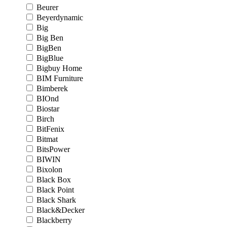
Beurer
Beyerdynamic
Big
Big Ben
BigBen
BigBlue
Bigbuy Home
BIM Furniture
Bimberek
BIOnd
Biostar
Birch
BitFenix
Bitmat
BitsPower
BIWIN
Bixolon
Black Box
Black Point
Black Shark
Black&Decker
Blackberry