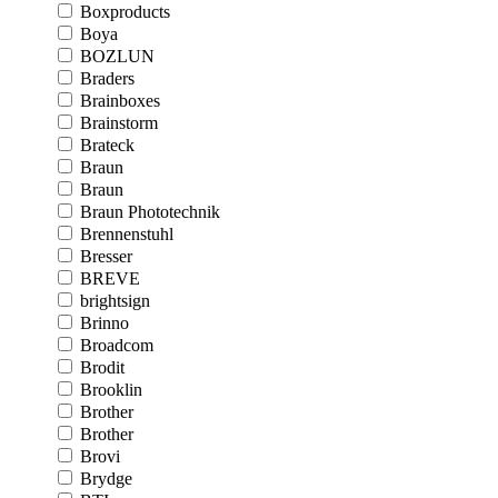
Boxproducts
Boya
BOZLUN
Braders
Brainboxes
Brainstorm
Brateck
Braun
Braun
Braun Phototechnik
Brennenstuhl
Bresser
BREVE
brightsign
Brinno
Broadcom
Brodit
Brooklin
Brother
Brother
Brovi
Brydge