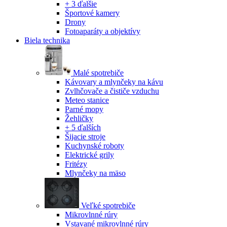
+ 3 ďalšie
Športové kamery
Drony
Fotoaparáty a objektívy
Biela technika
Malé spotrebiče
Kávovary a mlynčeky na kávu
Zvlhčovače a čističe vzduchu
Meteo stanice
Parné mopy
Žehličky
+ 5 ďalších
Šijacie stroje
Kuchynské roboty
Elektrické grily
Fritézy
Mlynčeky na mäso
Veľké spotrebiče
Mikrovlnné rúry
Vstavané mikrovlnné rúry