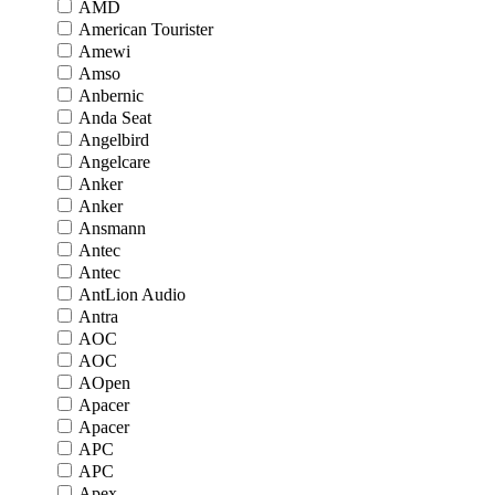
AMD
American Tourister
Amewi
Amso
Anbernic
Anda Seat
Angelbird
Angelcare
Anker
Anker
Ansmann
Antec
Antec
AntLion Audio
Antra
AOC
AOC
AOpen
Apacer
Apacer
APC
APC
Apex