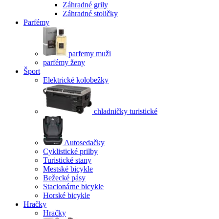
Záhradné grily
Záhradné stoličky
Parfémy
parfemy muži
parfémy ženy
Šport
Elektrické kolobežky
chladničky turistické
Autosedačky
Cyklistické prilby
Turistické stany
Mestské bicykle
Bežecké pásy
Stacionárne bicykle
Horské bicykle
Hračky
Hračky