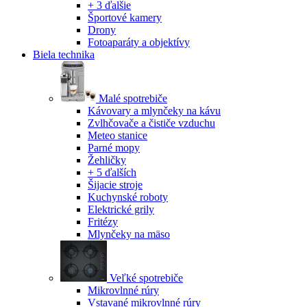
+ 3 ďalšie
Športové kamery
Drony
Fotoaparáty a objektívy
Biela technika
Malé spotrebiče
Kávovary a mlynčeky na kávu
Zvlhčovače a čističe vzduchu
Meteo stanice
Parné mopy
Žehličky
+ 5 ďalších
Šijacie stroje
Kuchynské roboty
Elektrické grily
Fritézy
Mlynčeky na mäso
Veľké spotrebiče
Mikrovlnné rúry
Vstavané mikrovlnné rúry