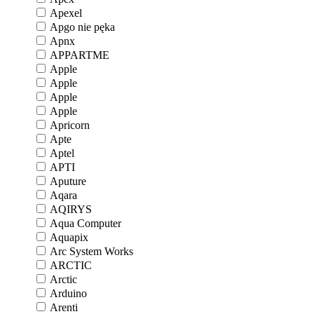
Apexel
Apgo nie pęka
Apnx
APPARTME
Apple
Apple
Apple
Apple
Apricorn
Apte
Aptel
APTI
Aputure
Aqara
AQIRYS
Aqua Computer
Aquapix
Arc System Works
ARCTIC
Arctic
Arduino
Arenti