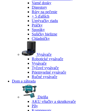
Varné dosky
Digestory
Rúry na pečenie
+ 5 ďalších
Umývačky riadu
Práčky
Sporáky
Sušičky bielizne
Chladničky
Vysávače
Robotické vysávače
Vysávače
Tyčové vysávače
Priemyselné vysávače
Ručné vysávače
Dom a záhrada
Dielňa
AKU vŕtačky a skrutkovače
Píly
Kompresory