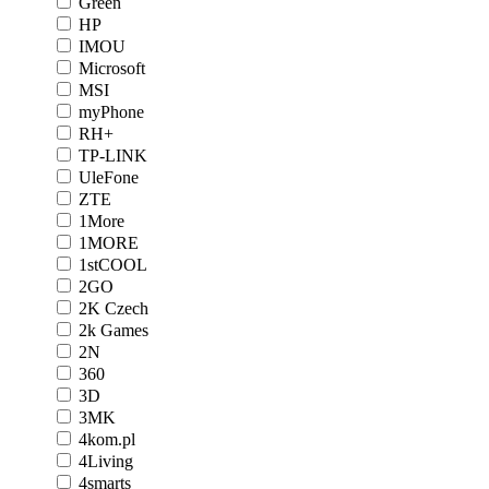
Green
HP
IMOU
Microsoft
MSI
myPhone
RH+
TP-LINK
UleFone
ZTE
1More
1MORE
1stCOOL
2GO
2K Czech
2k Games
2N
360
3D
3MK
4kom.pl
4Living
4smarts