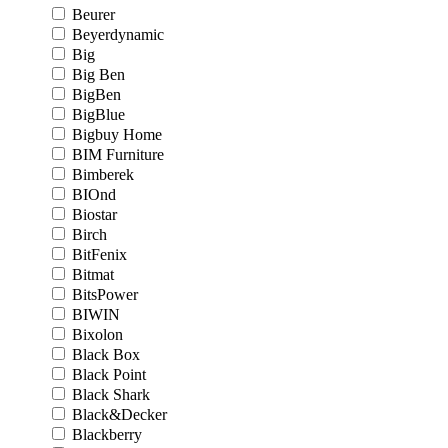
Beurer
Beyerdynamic
Big
Big Ben
BigBen
BigBlue
Bigbuy Home
BIM Furniture
Bimberek
BIOnd
Biostar
Birch
BitFenix
Bitmat
BitsPower
BIWIN
Bixolon
Black Box
Black Point
Black Shark
Black&Decker
Blackberry