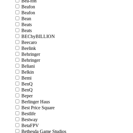
Bea-fon
Beafon
Beafon
Bean
Beats
Beats
BECbyBILLION
Beecaro
Beelink
Behringer
Behringer
Beliani
Belkin
Bemi
BenQ
BenQ
Beper
Berlinger Haus
Best Price Square
Bestlife
Bestway
BetaFPV
Bethesda Game Studios