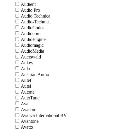
Audient
Audio Pro
Audio Technica
Audio-Technica
AudioCodes
Audiocore
AudioEngine
Audiomagic
AudioMedia
Auerswald
Aukey
Aula
Austrian Audio
Autel
Autel
Autone
AutoTune
Ava
Avacom
Avanca International BV
Avantone
Avatto