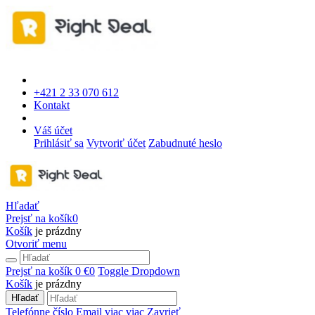
+421 2 33 070 612
Kontakt
Váš účet
Prihlásiť sa
Vytvoriť účet
Zabudnuté heslo
Hľadať
Prejsť na košík
0
Košík
je prázdny
Otvoriť menu
Prejsť na košík
0 €
0
Toggle Dropdown
Košík
je prázdny
Hľadať
Telefónne číslo
Email
viac
viac
Zavrieť