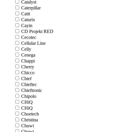
Catalyst
Caterpillar
Catit
Caturix
Cayin
CD Projekt RED
Cecotec
Cellular Line
Celly
Cenega
Chappi
Cherry
Chicco
Chief
Chieftec
Chieftronic
Chipolo
CHiQ
CHiQ
Choetech
Christina
Chuwi
Chuwi