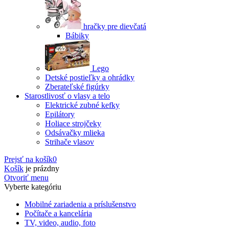
hračky pre dievčatá
Bábiky
Lego
Detské postieľky a ohrádky
Zberateľské figúrky
Starostlivosť o vlasy a telo
Elektrické zubné kefky
Epilátory
Holiace strojčeky
Odsávačky mlieka
Strihače vlasov
Prejsť na košík
0
Košík
je prázdny
Otvoriť menu
Vyberte kategóriu
Mobilné zariadenia a príslušenstvo
Počítače a kancelária
TV, video, audio, foto