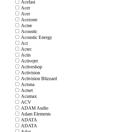
Acefast
Acer
Acer
Acezone
Acme
Acoustic
Acoustic Energy
Act
Actec
Actis
Activejet
Activeshop
Activision
Activision Blizzard
Actona
Actset
Acumax
ACV
ADAM Audio
Adam Elements
ADATA
ADATA
Adax