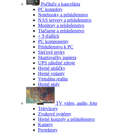
Počítače a kancelária
PC komplety
Notebooky a príslušenstvo
NAS servery a príslušenstvo
Monitory a príslušenstvo
Tlačiarne a príslušenstvo
+ 9 ďalších
PC komponenty
Príslušenstvo k PC
Sieťové prvky
Skartovačky papiera
UPS záložné zdroje
Herné stoličky
Herné volanty
Virtuálna realita
Herné stoly
TV, video, audio, foto
Televízory
Zvukové systémy
Herné konzoly a príslušenstvo
Kamery
Projektory