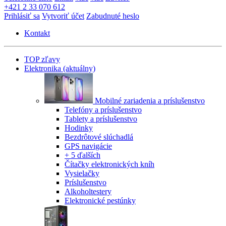
+421 2 33 070 612
Prihlásiť sa
Vytvoriť účet
Zabudnuté heslo
Kontakt
TOP zľavy
Elektronika
(aktuálny)
Mobilné zariadenia a príslušenstvo
Telefóny a príslušenstvo
Tablety a príslušenstvo
Hodinky
Bezdrôtové slúchadlá
GPS navigácie
+ 5 ďalších
Čítačky elektronických kníh
Vysielačky
Príslušenstvo
Alkoholtestery
Elektronické pestúnky