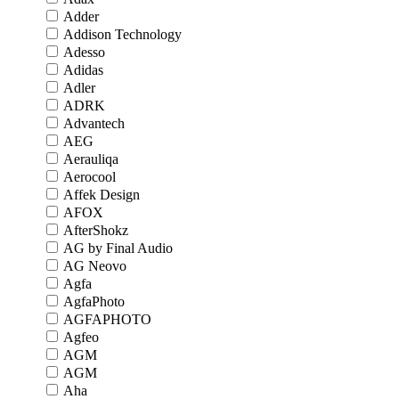
Adder
Addison Technology
Adesso
Adidas
Adler
ADRK
Advantech
AEG
Aerauliqa
Aerocool
Affek Design
AFOX
AfterShokz
AG by Final Audio
AG Neovo
Agfa
AgfaPhoto
AGFAPHOTO
Agfeo
AGM
AGM
Aha