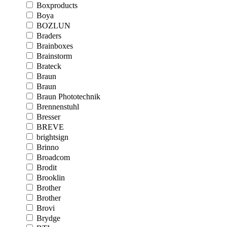
Boxproducts
Boya
BOZLUN
Braders
Brainboxes
Brainstorm
Brateck
Braun
Braun
Braun Phototechnik
Brennenstuhl
Bresser
BREVE
brightsign
Brinno
Broadcom
Brodit
Brooklin
Brother
Brother
Brovi
Brydge