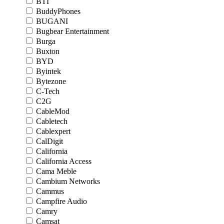
BTI
BuddyPhones
BUGANI
Bugbear Entertainment
Burga
Buxton
BYD
Byintek
Bytezone
C-Tech
C2G
CableMod
Cabletech
Cablexpert
CalDigit
California
California Access
Cama Meble
Cambium Networks
Cammus
Campfire Audio
Camry
Camsat