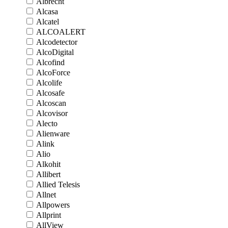
Albrecht
Alcasa
Alcatel
ALCOALERT
Alcodetector
AlcoDigital
Alcofind
AlcoForce
Alcolife
Alcosafe
Alcoscan
Alcovisor
Alecto
Alienware
Alink
Alio
Alkohit
Allibert
Allied Telesis
Allnet
Allpowers
Allprint
AllView