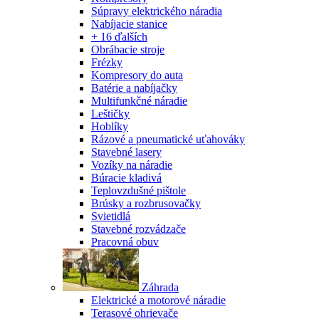
Súpravy elektrického náradia
Nabíjacie stanice
+ 16 ďalších
Obrábacie stroje
Frézky
Kompresory do auta
Batérie a nabíjačky
Multifunkčné náradie
Leštičky
Hoblíky
Rázové a pneumatické uťahováky
Stavebné lasery
Vozíky na náradie
Búracie kladivá
Teplovzdušné pištole
Brúsky a rozbrusovačky
Svietidlá
Stavebné rozvádzače
Pracovná obuv
Záhrada
Elektrické a motorové náradie
Terasové ohrievače