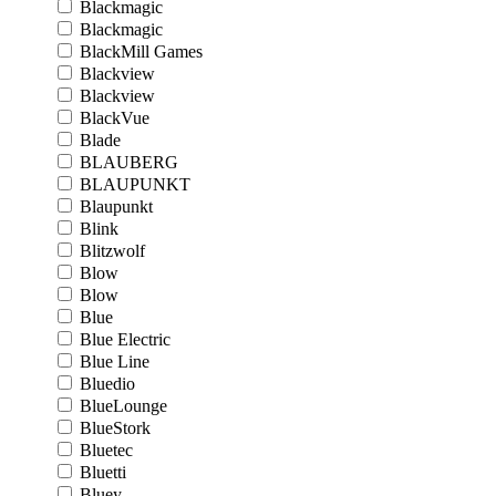
Blackmagic
Blackmagic
BlackMill Games
Blackview
Blackview
BlackVue
Blade
BLAUBERG
BLAUPUNKT
Blaupunkt
Blink
Blitzwolf
Blow
Blow
Blue
Blue Electric
Blue Line
Bluedio
BlueLounge
BlueStork
Bluetec
Bluetti
Bluey