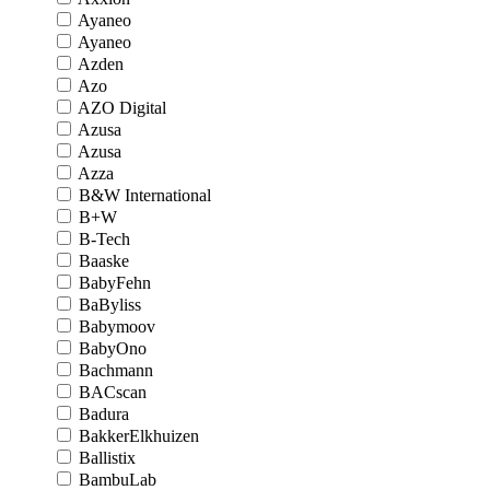
Ayaneo
Ayaneo
Azden
Azo
AZO Digital
Azusa
Azusa
Azza
B&W International
B+W
B-Tech
Baaske
BabyFehn
BaByliss
Babymoov
BabyOno
Bachmann
BACscan
Badura
BakkerElkhuizen
Ballistix
BambuLab