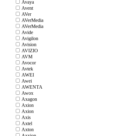
Avaya
Avent
AVer
AVerMedia
AVerMedia
Avide
Avigilon
Avision
AVIZIO
AVM
Avocor
Avtek
AWEI
Awei
AWENTA
Awox
Axagon
Axion
Axion
Axis
Axtel
Axton
Axxion