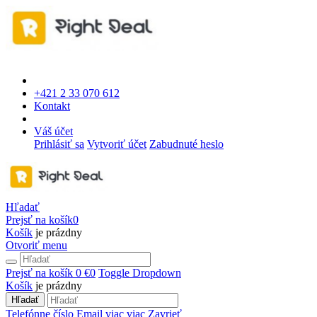
+421 2 33 070 612
Kontakt
Váš účet
Prihlásiť sa
Vytvoriť účet
Zabudnuté heslo
Hľadať
Prejsť na košík
0
Košík
je prázdny
Otvoriť menu
Prejsť na košík
0 €
0
Toggle Dropdown
Košík
je prázdny
Hľadať
Telefónne číslo
Email
viac
viac
Zavrieť