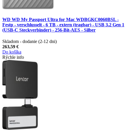
WD WD My Passport Ultra for Mac WDBGKC0060BSL -
Festp - verschlusselt - 6 TB - extern (tragbar) - USB 3.2 Gen 1
(USB-C Steckverbinder) - 256-Bit-AES - Silber
Skladom - dodanie (2-12 dni)
263,59 €
Do košíka
Rýchle info