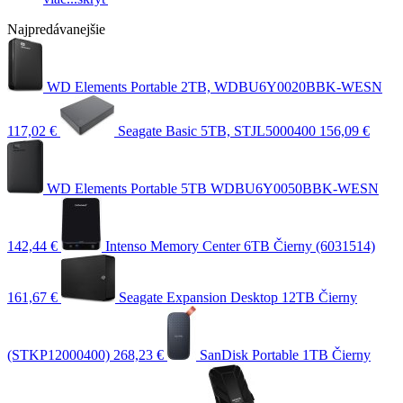
Najpredávanejšie
WD Elements Portable 2TB, WDBU6Y0020BBK-WESN
117,02 €
Seagate Basic 5TB, STJL5000400
156,09 €
WD Elements Portable 5TB WDBU6Y0050BBK-WESN
142,44 €
Intenso Memory Center 6TB Čierny (6031514)
161,67 €
Seagate Expansion Desktop 12TB Čierny
(STKP12000400)
268,23 €
SanDisk Portable 1TB Čierny