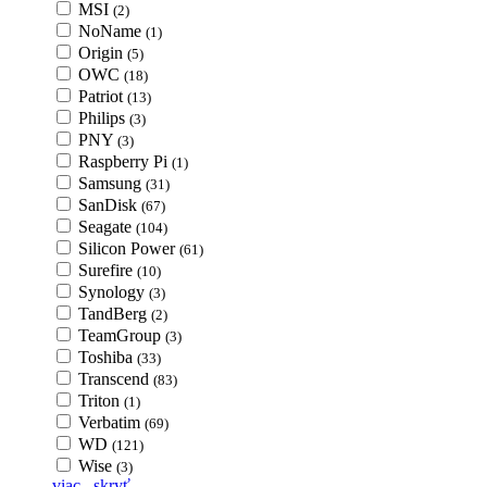
MSI
(2)
NoName
(1)
Origin
(5)
OWC
(18)
Patriot
(13)
Philips
(3)
PNY
(3)
Raspberry Pi
(1)
Samsung
(31)
SanDisk
(67)
Seagate
(104)
Silicon Power
(61)
Surefire
(10)
Synology
(3)
TandBerg
(2)
TeamGroup
(3)
Toshiba
(33)
Transcend
(83)
Triton
(1)
Verbatim
(69)
WD
(121)
Wise
(3)
viac...
skryť