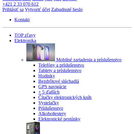
+421 2 33 070 612
Prihlásiť sa
Vytvoriť účet
Zabudnuté heslo
Kontakt
TOP zľavy
Elektronika
Mobilné zariadenia a príslušenstvo
Telefóny a príslušenstvo
Tablety a príslušenstvo
Hodinky
Bezdrôtové slúchadlá
GPS navigácie
+ 5 ďalších
Čítačky elektronických kníh
Vysielačky
Príslušenstvo
Alkoholtestery
Elektronické pestúnky