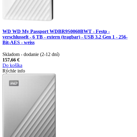
WD WD My Passport WDBR9S0060BWT - Festp -
verschlusselt - 6 TB - extern (tragbar) - USB 3.2 Gen 1 - 256-
Bit-AES - weiss
Skladom - dodanie (2-12 dní)
157,66 €
Do košíka
Rýchle info