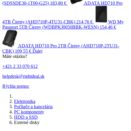
(SDSSDE30-1T00-G25)
183,80 €
ADATA HD710 Pro
4TB Čierny (AHD710P-4TU31-CBK)
214,76 €
WD My
Passport 5TB Čierny (WDBPKJ0050BBK-WESN)
154,46 €
ADATA HD710 Pro 2TB Čierny (AHD710P-2TU31-
CBK)
109,55 €
Ďalej
Máte otázku?
+421 2 33 070 612
helpdesk@rightdeal.sk
Rýchla pomoc
Elektronika
Počítače a kancelária
PC komponenty
HDD a SSD
Externé disky