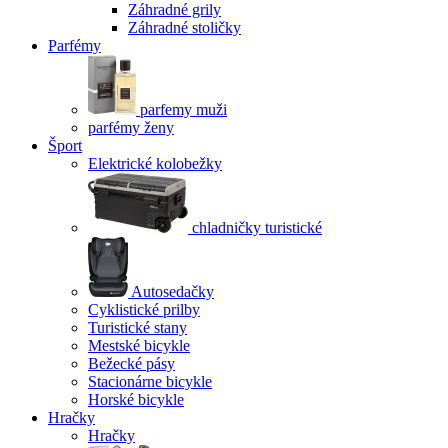
Záhradné grily
Záhradné stoličky
Parfémy
parfemy muži
parfémy ženy
Šport
Elektrické kolobežky
chladničky turistické
Autosedačky
Cyklistické prilby
Turistické stany
Mestské bicykle
Bežecké pásy
Stacionárne bicykle
Horské bicykle
Hračky
Hračky