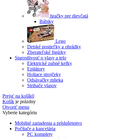
hračky pre dievčatá
Bábiky
Lego
Detské postieľky a ohrádky
Zberateľské figúrky
Starostlivosť o vlasy a telo
Elektrické zubné kefky
Epilátory
Holiace strojčeky
Odsávačky mlieka
Strihače vlasov
Prejsť na košík
0
Košík
je prázdny
Otvoriť menu
Vyberte kategóriu
Mobilné zariadenia a príslušenstvo
Počítače a kancelária
PC komplety