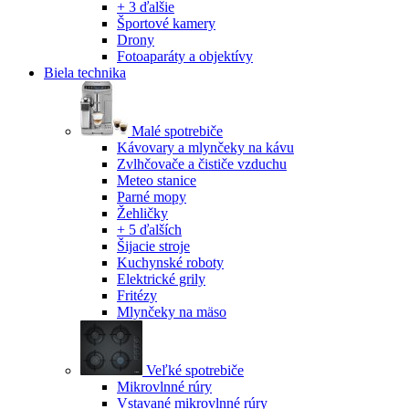
+ 3 ďalšie
Športové kamery
Drony
Fotoaparáty a objektívy
Biela technika
Malé spotrebiče
Kávovary a mlynčeky na kávu
Zvlhčovače a čističe vzduchu
Meteo stanice
Parné mopy
Žehličky
+ 5 ďalších
Šijacie stroje
Kuchynské roboty
Elektrické grily
Fritézy
Mlynčeky na mäso
Veľké spotrebiče
Mikrovlnné rúry
Vstavané mikrovlnné rúry