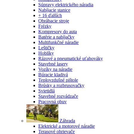
Súpravy elektrického náradia
Nabíjacie stanice
+ 16 ďalších
Obrábacie stroje
Frézky
Kompresory do auta
Batérie a nabíjačky
Multifunkčné náradie
Leštičky
Hoblíky
Rázové a pneumatické uťahováky
Stavebné lasery
Vozíky na náradie
Búracie kladivá
Teplovzdušné pištole
Brúsky a rozbrusovačky
Svietidlá
Stavebné rozvádzače
Pracovná obuv
Záhrada
Elektrické a motorové náradie
Terasové ohrievače