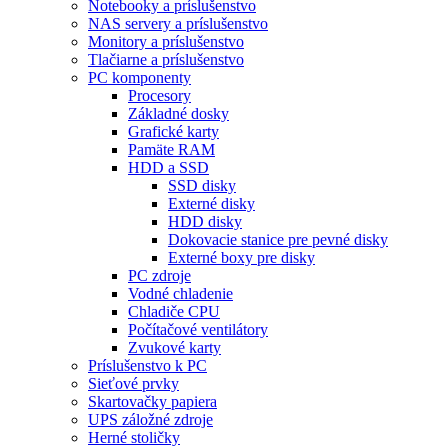
Notebooky a príslušenstvo
NAS servery a príslušenstvo
Monitory a príslušenstvo
Tlačiarne a príslušenstvo
PC komponenty
Procesory
Základné dosky
Grafické karty
Pamäte RAM
HDD a SSD
SSD disky
Externé disky
HDD disky
Dokovacie stanice pre pevné disky
Externé boxy pre disky
PC zdroje
Vodné chladenie
Chladiče CPU
Počítačové ventilátory
Zvukové karty
Príslušenstvo k PC
Sieťové prvky
Skartovačky papiera
UPS záložné zdroje
Herné stoličky