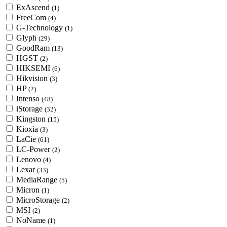
ExAscend
(1)
FreeCom
(4)
G-Technology
(1)
Glyph
(29)
GoodRam
(13)
HGST
(2)
HIKSEMI
(6)
Hikvision
(3)
HP
(2)
Intenso
(48)
iStorage
(32)
Kingston
(15)
Kioxia
(3)
LaCie
(61)
LC-Power
(2)
Lenovo
(4)
Lexar
(33)
MediaRange
(5)
Micron
(1)
MicroStorage
(2)
MSI
(2)
NoName
(1)