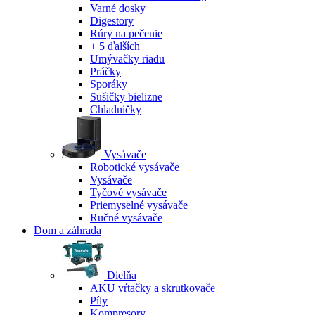
Varné dosky
Digestory
Rúry na pečenie
+ 5 ďalších
Umývačky riadu
Práčky
Sporáky
Sušičky bielizne
Chladničky
Vysávače
Robotické vysávače
Vysávače
Tyčové vysávače
Priemyselné vysávače
Ručné vysávače
Dom a záhrada
Dielňa
AKU vŕtačky a skrutkovače
Píly
Kompresory