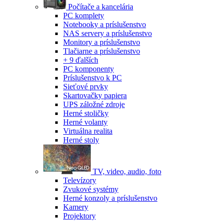
Počítače a kancelária
PC komplety
Notebooky a príslušenstvo
NAS servery a príslušenstvo
Monitory a príslušenstvo
Tlačiarne a príslušenstvo
+ 9 ďalších
PC komponenty
Príslušenstvo k PC
Sieťové prvky
Skartovačky papiera
UPS záložné zdroje
Herné stoličky
Herné volanty
Virtuálna realita
Herné stoly
TV, video, audio, foto
Televízory
Zvukové systémy
Herné konzoly a príslušenstvo
Kamery
Projektory