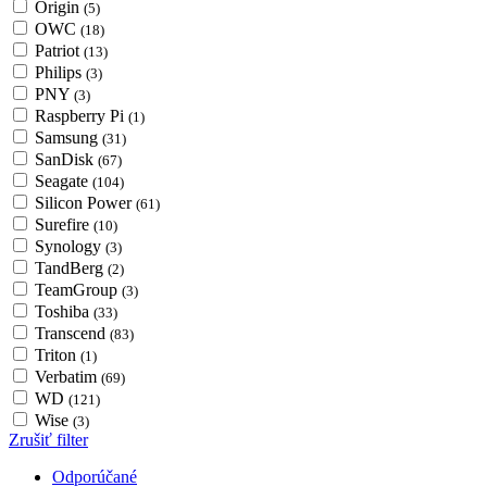
Origin
(5)
OWC
(18)
Patriot
(13)
Philips
(3)
PNY
(3)
Raspberry Pi
(1)
Samsung
(31)
SanDisk
(67)
Seagate
(104)
Silicon Power
(61)
Surefire
(10)
Synology
(3)
TandBerg
(2)
TeamGroup
(3)
Toshiba
(33)
Transcend
(83)
Triton
(1)
Verbatim
(69)
WD
(121)
Wise
(3)
Zrušiť filter
Odporúčané