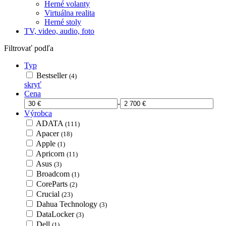
Herné volanty
Virtuálna realita
Herné stoly
TV, video, audio, foto
Filtrovať podľa
Typ
Bestseller
(4)
skryť
Cena
-
Výrobca
ADATA
(111)
Apacer
(18)
Apple
(1)
Apricorn
(11)
Asus
(3)
Broadcom
(1)
CoreParts
(2)
Crucial
(23)
Dahua Technology
(3)
DataLocker
(3)
Dell
(1)