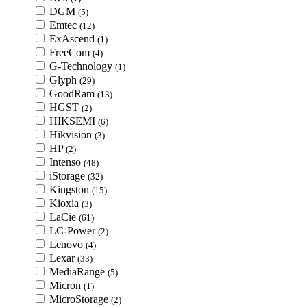
DGM
(5)
Emtec
(12)
ExAscend
(1)
FreeCom
(4)
G-Technology
(1)
Glyph
(29)
GoodRam
(13)
HGST
(2)
HIKSEMI
(6)
Hikvision
(3)
HP
(2)
Intenso
(48)
iStorage
(32)
Kingston
(15)
Kioxia
(3)
LaCie
(61)
LC-Power
(2)
Lenovo
(4)
Lexar
(33)
MediaRange
(5)
Micron
(1)
MicroStorage
(2)