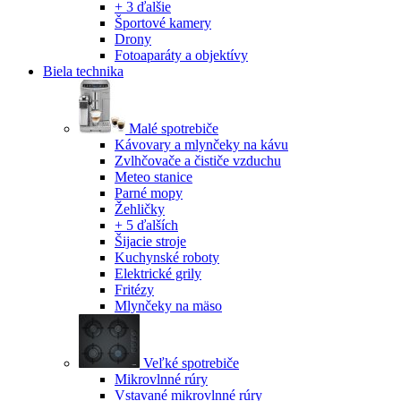
+ 3 ďalšie
Športové kamery
Drony
Fotoaparáty a objektívy
Biela technika
Malé spotrebiče
Kávovary a mlynčeky na kávu
Zvlhčovače a čističe vzduchu
Meteo stanice
Parné mopy
Žehličky
+ 5 ďalších
Šijacie stroje
Kuchynské roboty
Elektrické grily
Fritézy
Mlynčeky na mäso
Veľké spotrebiče
Mikrovlnné rúry
Vstavané mikrovlnné rúry