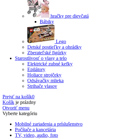
hračky pre dievčatá
Bábiky
Lego
Detské postieľky a ohrádky
Zberateľské figúrky
Starostlivosť o vlasy a telo
Elektrické zubné kefky
Epilátory
Holiace strojčeky
Odsávačky mlieka
Strihače vlasov
Prejsť na košík
0
Košík
je prázdny
Otvoriť menu
Vyberte kategóriu
Mobilné zariadenia a príslušenstvo
Počítače a kancelária
TV, video, audio, foto