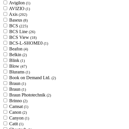
Avigilon
(1)
AVIZIO
(1)
Axis
(202)
Baseus
(8)
BCS
(225)
BCS Line
(26)
BCS View
(18)
BCS-L-SHOME0
(1)
Beafon
(4)
Belkin
(2)
Blink
(1)
Blow
(47)
Blurams
(1)
Book on Demand Ltd.
(2)
Braun
(1)
Braun
(1)
Braun Phototechnik
(2)
Brinno
(2)
Camsat
(1)
Canon
(2)
Canyon
(1)
Catit
(1)