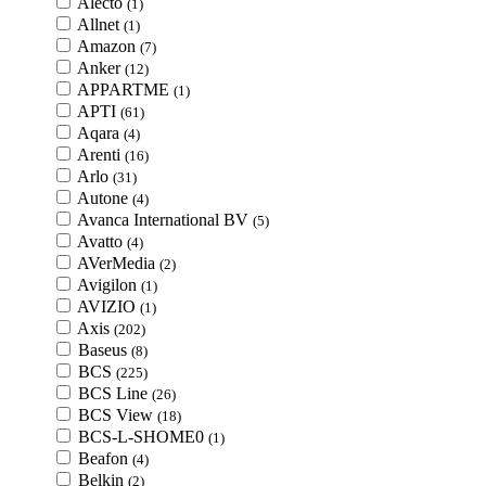
Alecto
(1)
Allnet
(1)
Amazon
(7)
Anker
(12)
APPARTME
(1)
APTI
(61)
Aqara
(4)
Arenti
(16)
Arlo
(31)
Autone
(4)
Avanca International BV
(5)
Avatto
(4)
AVerMedia
(2)
Avigilon
(1)
AVIZIO
(1)
Axis
(202)
Baseus
(8)
BCS
(225)
BCS Line
(26)
BCS View
(18)
BCS-L-SHOME0
(1)
Beafon
(4)
Belkin
(2)