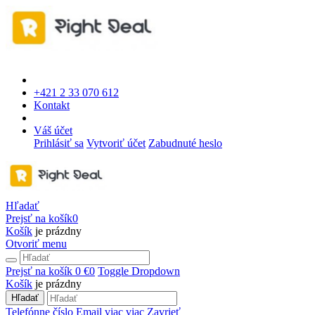
+421 2 33 070 612
Kontakt
Váš účet
Prihlásiť sa
Vytvoriť účet
Zabudnuté heslo
Hľadať
Prejsť na košík
0
Košík
je prázdny
Otvoriť menu
Prejsť na košík
0 €
0
Toggle Dropdown
Košík
je prázdny
Hľadať
Telefónne číslo
Email
viac
viac
Zavrieť