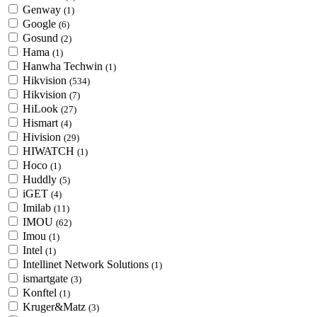
Genway
(1)
Google
(6)
Gosund
(2)
Hama
(1)
Hanwha Techwin
(1)
Hikvision
(534)
Hikvision
(7)
HiLook
(27)
Hismart
(4)
Hivision
(29)
HIWATCH
(1)
Hoco
(1)
Huddly
(5)
iGET
(4)
Imilab
(11)
IMOU
(62)
Imou
(1)
Intel
(1)
Intellinet Network Solutions
(1)
ismartgate
(3)
Konftel
(1)
Kruger&Matz
(3)