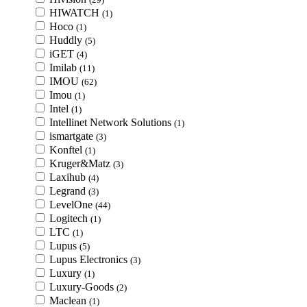
HIWATCH
(1)
Hoco
(1)
Huddly
(5)
iGET
(4)
Imilab
(11)
IMOU
(62)
Imou
(1)
Intel
(1)
Intellinet Network Solutions
(1)
ismartgate
(3)
Konftel
(1)
Kruger&Matz
(3)
Laxihub
(4)
Legrand
(3)
LevelOne
(44)
Logitech
(1)
LTC
(1)
Lupus
(5)
Lupus Electronics
(3)
Luxury
(1)
Luxury-Goods
(2)
Maclean
(1)