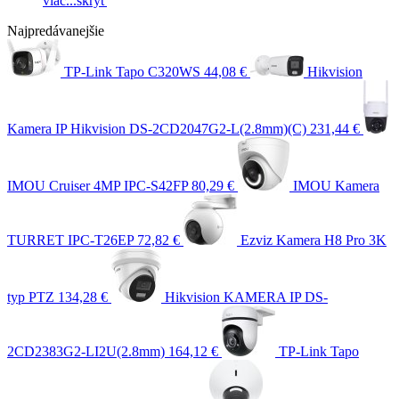
viac...
skryť
Najpredávanejšie
TP-Link Tapo C320WS
44,08 €
Hikvision
Kamera IP Hikvision DS-2CD2047G2-L(2.8mm)(C)
231,44 €
IMOU Cruiser 4MP IPC-S42FP
80,29 €
IMOU Kamera
TURRET IPC-T26EP
72,82 €
Ezviz Kamera H8 Pro 3K
typ PTZ
134,28 €
Hikvision KAMERA IP DS-
2CD2383G2-LI2U(2.8mm)
164,12 €
TP-Link Tapo