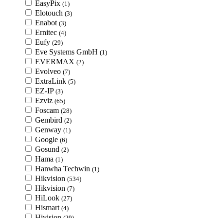
EasyPix
(1)
Elotouch
(3)
Enabot
(3)
Ernitec
(4)
Eufy
(29)
Eve Systems GmbH
(1)
EVERMAX
(2)
Evolveo
(7)
ExtraLink
(5)
EZ-IP
(3)
Ezviz
(65)
Foscam
(28)
Gembird
(2)
Genway
(1)
Google
(6)
Gosund
(2)
Hama
(1)
Hanwha Techwin
(1)
Hikvision
(534)
Hikvision
(7)
HiLook
(27)
Hismart
(4)
Hivision
(29)