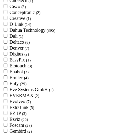
Choetech
(1)
Cisco
(3)
Conceptronic
(2)
Creative
(1)
D-Link
(14)
Dahua Technology
(395)
Dali
(1)
Deltaco
(8)
Denver
(7)
Digitus
(2)
EasyPix
(1)
Elotouch
(3)
Enabot
(3)
Ernitec
(4)
Eufy
(29)
Eve Systems GmbH
(1)
EVERMAX
(2)
Evolveo
(7)
ExtraLink
(5)
EZ-IP
(3)
Ezviz
(65)
Foscam
(28)
Gembird
(2)