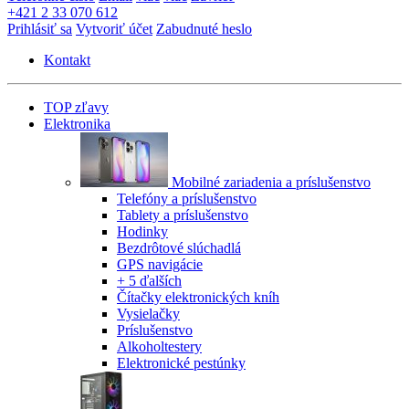
+421 2 33 070 612
Prihlásiť sa
Vytvoriť účet
Zabudnuté heslo
Kontakt
TOP zľavy
Elektronika
Mobilné zariadenia a príslušenstvo
Telefóny a príslušenstvo
Tablety a príslušenstvo
Hodinky
Bezdrôtové slúchadlá
GPS navigácie
+ 5 ďalších
Čítačky elektronických kníh
Vysielačky
Príslušenstvo
Alkoholtestery
Elektronické pestúnky