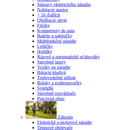
Súpravy elektrického náradia
Nabíjacie stanice
+ 16 ďalších
Obrábacie stroje
Frézky
Kompresory do auta
Batérie a nabíjačky
Multifunkčné náradie
Leštičky
Hoblíky
Rázové a pneumatické uťahováky
Stavebné lasery
Vozíky na náradie
Búracie kladivá
Teplovzdušné pištole
Brúsky a rozbrusovačky
Svietidlá
Stavebné rozvádzače
Pracovná obuv
Záhrada
Elektrické a motorové náradie
Terasové ohrievače