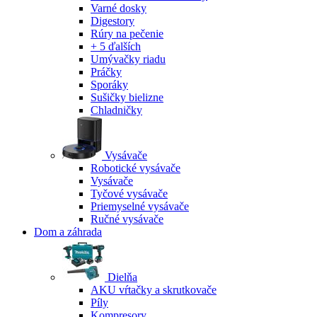
Varné dosky
Digestory
Rúry na pečenie
+ 5 ďalších
Umývačky riadu
Práčky
Sporáky
Sušičky bielizne
Chladničky
Vysávače
Robotické vysávače
Vysávače
Tyčové vysávače
Priemyselné vysávače
Ručné vysávače
Dom a záhrada
Dielňa
AKU vŕtačky a skrutkovače
Píly
Kompresory