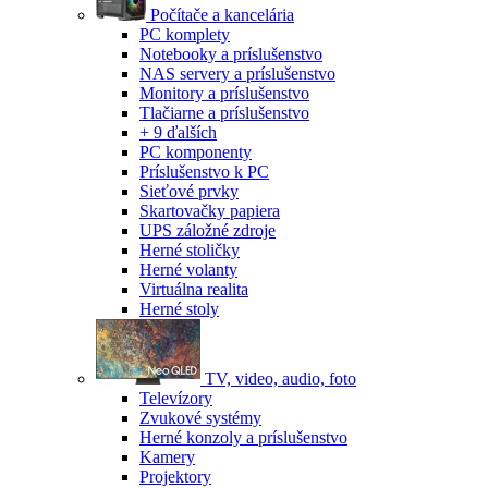
Počítače a kancelária
PC komplety
Notebooky a príslušenstvo
NAS servery a príslušenstvo
Monitory a príslušenstvo
Tlačiarne a príslušenstvo
+ 9 ďalších
PC komponenty
Príslušenstvo k PC
Sieťové prvky
Skartovačky papiera
UPS záložné zdroje
Herné stoličky
Herné volanty
Virtuálna realita
Herné stoly
TV, video, audio, foto
Televízory
Zvukové systémy
Herné konzoly a príslušenstvo
Kamery
Projektory