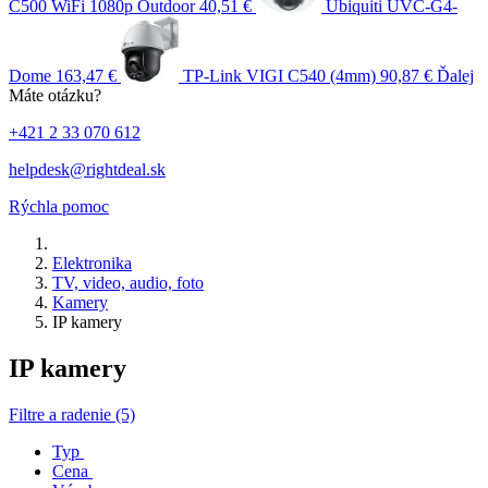
C500 WiFi 1080p Outdoor
40,51 €
Ubiquiti UVC-G4-
Dome
163,47 €
TP-Link VIGI C540 (4mm)
90,87 €
Ďalej
Máte otázku?
+421 2 33 070 612
helpdesk@rightdeal.sk
Rýchla pomoc
Elektronika
TV, video, audio, foto
Kamery
IP kamery
IP kamery
Filtre a radenie (5)
Typ
Cena