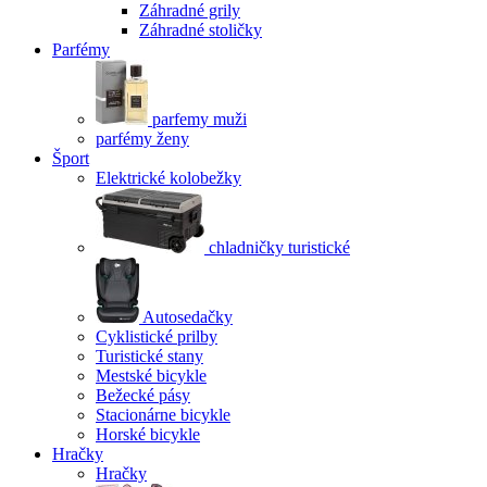
Záhradné grily
Záhradné stoličky
Parfémy
parfemy muži
parfémy ženy
Šport
Elektrické kolobežky
chladničky turistické
Autosedačky
Cyklistické prilby
Turistické stany
Mestské bicykle
Bežecké pásy
Stacionárne bicykle
Horské bicykle
Hračky
Hračky