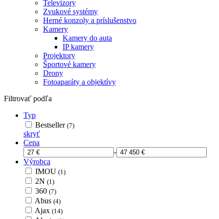
Televízory
Zvukové systémy
Herné konzoly a príslušenstvo
Kamery
Kamery do auta
IP kamery
Projektory
Športové kamery
Drony
Fotoaparáty a objektívy
Filtrovať podľa
Typ
Bestseller
(7)
skryť
Cena
-
Výrobca
IMOU
(1)
2N
(1)
360
(7)
Abus
(4)
Ajax
(14)