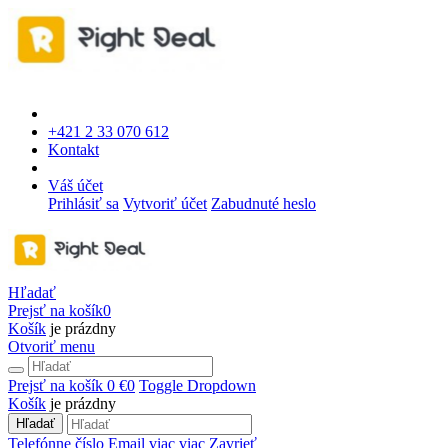
+421 2 33 070 612
Kontakt
Váš účet
Prihlásiť sa
Vytvoriť účet
Zabudnuté heslo
Hľadať
Prejsť na košík
0
Košík
je prázdny
Otvoriť menu
Prejsť na košík
0 €
0
Toggle Dropdown
Košík
je prázdny
Hľadať
Telefónne číslo
Email
viac
viac
Zavrieť