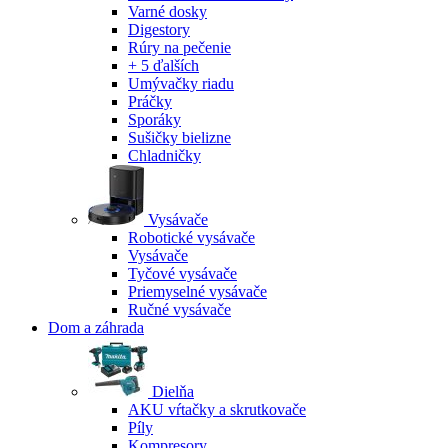
Varné dosky
Digestory
Rúry na pečenie
+ 5 ďalších
Umývačky riadu
Práčky
Sporáky
Sušičky bielizne
Chladničky
Vysávače
Robotické vysávače
Vysávače
Tyčové vysávače
Priemyselné vysávače
Ručné vysávače
Dom a záhrada
Dielňa
AKU vŕtačky a skrutkovače
Píly
Kompresory