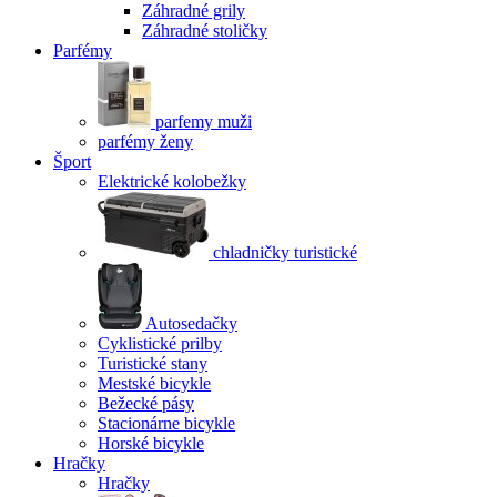
Záhradné grily
Záhradné stoličky
Parfémy
parfemy muži
parfémy ženy
Šport
Elektrické kolobežky
chladničky turistické
Autosedačky
Cyklistické prilby
Turistické stany
Mestské bicykle
Bežecké pásy
Stacionárne bicykle
Horské bicykle
Hračky
Hračky