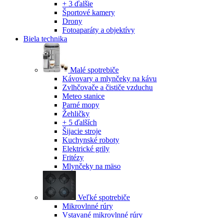
+ 3 ďalšie
Športové kamery
Drony
Fotoaparáty a objektívy
Biela technika
Malé spotrebiče
Kávovary a mlynčeky na kávu
Zvlhčovače a čističe vzduchu
Meteo stanice
Parné mopy
Žehličky
+ 5 ďalších
Šijacie stroje
Kuchynské roboty
Elektrické grily
Fritézy
Mlynčeky na mäso
Veľké spotrebiče
Mikrovlnné rúry
Vstavané mikrovlnné rúry