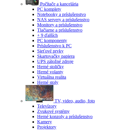
Počítače a kancelária
PC komplety
Notebooky a príslušenstvo
NAS servery a príslušenstvo
Monitory a príslušenstvo
Tlačiarne a príslušenstvo
+ 9 ďalších
PC komponenty
Príslušenstvo k PC
Sieťové prvky
Skartovačky papiera
UPS záložné zdroje
Herné stoličky
Herné volanty
Virtuálna realita
Herné stoly
TV, video, audio, foto
Televízory
Zvukové systémy
Herné konzoly a príslušenstvo
Kamery
Projektory