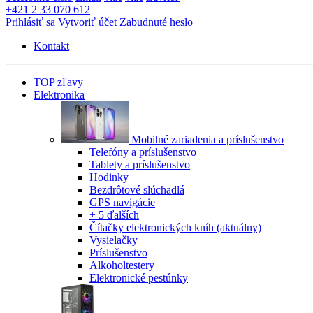
+421 2 33 070 612
Prihlásiť sa
Vytvoriť účet
Zabudnuté heslo
Kontakt
TOP zľavy
Elektronika
Mobilné zariadenia a príslušenstvo
Telefóny a príslušenstvo
Tablety a príslušenstvo
Hodinky
Bezdrôtové slúchadlá
GPS navigácie
+ 5 ďalších
Čítačky elektronických kníh
(aktuálny)
Vysielačky
Príslušenstvo
Alkoholtestery
Elektronické pestúnky