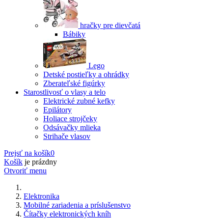
hračky pre dievčatá
Bábiky
Lego
Detské postieľky a ohrádky
Zberateľské figúrky
Starostlivosť o vlasy a telo
Elektrické zubné kefky
Epilátory
Holiace strojčeky
Odsávačky mlieka
Strihače vlasov
Prejsť na košík
0
Košík
je prázdny
Otvoriť menu
Elektronika
Mobilné zariadenia a príslušenstvo
Čítačky elektronických kníh