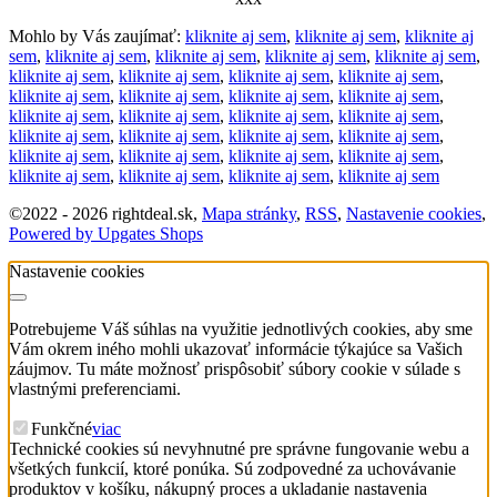
Mohlo by Vás zaujímať:
kliknite aj sem
,
kliknite aj sem
,
kliknite aj
sem
,
kliknite aj sem
,
kliknite aj sem
,
kliknite aj sem
,
kliknite aj sem
,
kliknite aj sem
,
kliknite aj sem
,
kliknite aj sem
,
kliknite aj sem
,
kliknite aj sem
,
kliknite aj sem
,
kliknite aj sem
,
kliknite aj sem
,
kliknite aj sem
,
kliknite aj sem
,
kliknite aj sem
,
kliknite aj sem
,
kliknite aj sem
,
kliknite aj sem
,
kliknite aj sem
,
kliknite aj sem
,
kliknite aj sem
,
kliknite aj sem
,
kliknite aj sem
,
kliknite aj sem
,
kliknite aj sem
,
kliknite aj sem
,
kliknite aj sem
,
kliknite aj sem
©
2022 -
2026
rightdeal.sk
,
Mapa stránky
,
RSS
,
Nastavenie cookies
,
Powered by Upgates Shops
Nastavenie cookies
Potrebujeme Váš súhlas na využitie jednotlivých cookies, aby sme
Vám okrem iného mohli ukazovať informácie týkajúce sa Vašich
záujmov. Tu máte možnosť prispôsobiť súbory cookie v súlade s
vlastnými preferenciami.
Funkčné
viac
Technické cookies sú nevyhnutné pre správne fungovanie webu a
všetkých funkcií, ktoré ponúka. Sú zodpovedné za uchovávanie
produktov v košíku, nákupný proces a ukladanie nastavenia