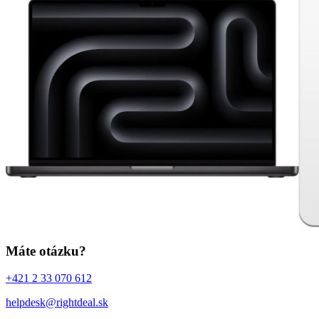
Máte otázku?
+421 2 33 070 612
helpdesk@rightdeal.sk