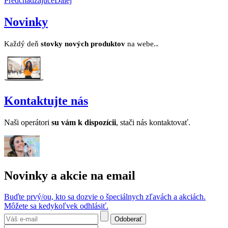
Predchádzajúce
Ďalej
Novinky
Každý deň
stovk
y no
vých produktov
na webe.
Kontaktujte nás
Naši operátori
su v
ám k dispozícii
, stači nás kontaktovať.
Novinky a akcie na email
Buďte prvý/ou, kto sa dozvie o špeciálnych zľavách a akciách.
Môžete sa kedykoľvek odhlásiť.
Odoberať