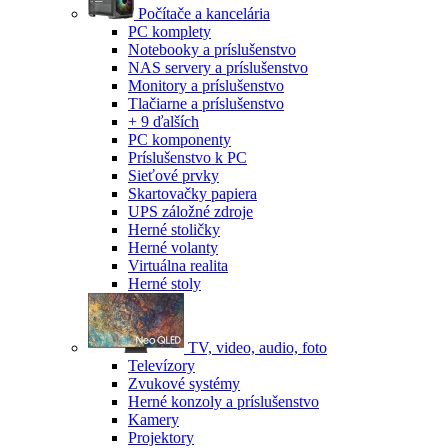
Počítače a kancelária
PC komplety
Notebooky a príslušenstvo
NAS servery a príslušenstvo
Monitory a príslušenstvo
Tlačiarne a príslušenstvo
+ 9 ďalších
PC komponenty
Príslušenstvo k PC
Sieťové prvky
Skartovačky papiera
UPS záložné zdroje
Herné stoličky
Herné volanty
Virtuálna realita
Herné stoly
TV, video, audio, foto
Televízory
Zvukové systémy
Herné konzoly a príslušenstvo
Kamery
Projektory