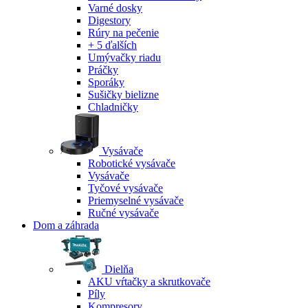
Varné dosky
Digestory
Rúry na pečenie
+ 5 ďalších
Umývačky riadu
Práčky
Sporáky
Sušičky bielizne
Chladničky
Vysávače
Robotické vysávače
Vysávače
Tyčové vysávače
Priemyselné vysávače
Ručné vysávače
Dom a záhrada
Dielňa
AKU vŕtačky a skrutkovače
Píly
Kompresory