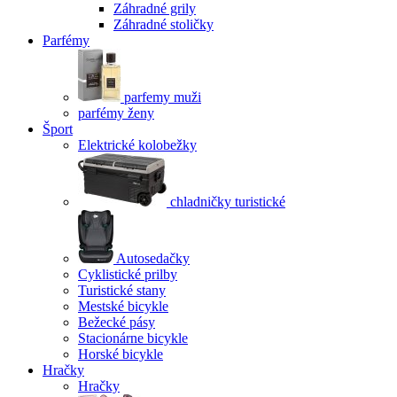
Záhradné grily
Záhradné stoličky
Parfémy
parfemy muži
parfémy ženy
Šport
Elektrické kolobežky
chladničky turistické
Autosedačky
Cyklistické prilby
Turistické stany
Mestské bicykle
Bežecké pásy
Stacionárne bicykle
Horské bicykle
Hračky
Hračky