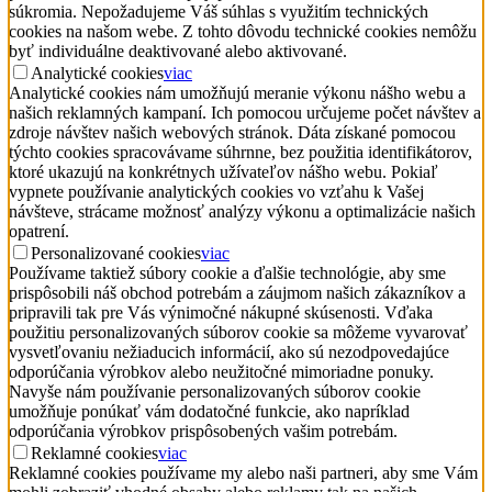
súkromia. Nepožadujeme Váš súhlas s využitím technických
cookies na našom webe. Z tohto dôvodu technické cookies nemôžu
byť individuálne deaktivované alebo aktivované.
Analytické cookies
viac
Analytické cookies nám umožňujú meranie výkonu nášho webu a
našich reklamných kampaní. Ich pomocou určujeme počet návštev a
zdroje návštev našich webových stránok. Dáta získané pomocou
týchto cookies spracovávame súhrnne, bez použitia identifikátorov,
ktoré ukazujú na konkrétnych užívateľov nášho webu. Pokiaľ
vypnete používanie analytických cookies vo vzťahu k Vašej
návšteve, strácame možnosť analýzy výkonu a optimalizácie našich
opatrení.
Personalizované cookies
viac
Používame taktiež súbory cookie a ďalšie technológie, aby sme
prispôsobili náš obchod potrebám a záujmom našich zákazníkov a
pripravili tak pre Vás výnimočné nákupné skúsenosti. Vďaka
použitiu personalizovaných súborov cookie sa môžeme vyvarovať
vysvetľovaniu nežiaducich informácií, ako sú nezodpovedajúce
odporúčania výrobkov alebo neužitočné mimoriadne ponuky.
Navyše nám používanie personalizovaných súborov cookie
umožňuje ponúkať vám dodatočné funkcie, ako napríklad
odporúčania výrobkov prispôsobených vašim potrebám.
Reklamné cookies
viac
Reklamné cookies používame my alebo naši partneri, aby sme Vám