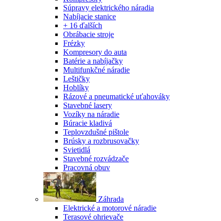
Súpravy elektrického náradia
Nabíjacie stanice
+ 16 ďalších
Obrábacie stroje
Frézky
Kompresory do auta
Batérie a nabíjačky
Multifunkčné náradie
Leštičky
Hoblíky
Rázové a pneumatické uťahováky
Stavebné lasery
Vozíky na náradie
Búracie kladivá
Teplovzdušné pištole
Brúsky a rozbrusovačky
Svietidlá
Stavebné rozvádzače
Pracovná obuv
Záhrada
Elektrické a motorové náradie
Terasové ohrievače