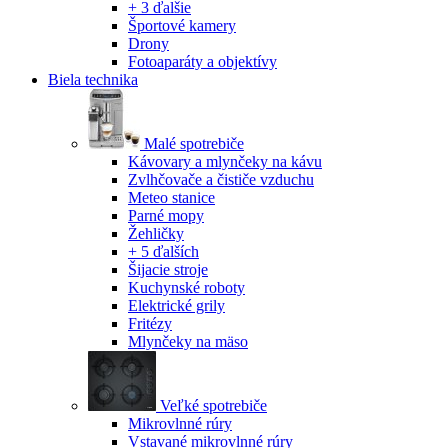
+ 3 ďalšie
Športové kamery
Drony
Fotoaparáty a objektívy
Biela technika
Malé spotrebiče
Kávovary a mlynčeky na kávu
Zvlhčovače a čističe vzduchu
Meteo stanice
Parné mopy
Žehličky
+ 5 ďalších
Šijacie stroje
Kuchynské roboty
Elektrické grily
Fritézy
Mlynčeky na mäso
Veľké spotrebiče
Mikrovlnné rúry
Vstavané mikrovlnné rúry