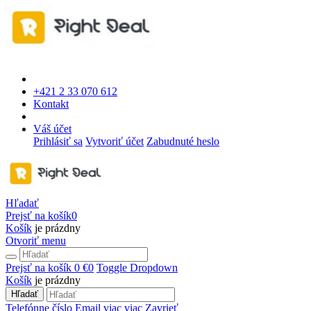
+421 2 33 070 612
Kontakt
Váš účet
Prihlásiť sa
Vytvoriť účet
Zabudnuté heslo
Hľadať
Prejsť na košík
0
Košík
je prázdny
Otvoriť menu
Prejsť na košík
0 €
0
Toggle Dropdown
Košík
je prázdny
Hľadať
Telefónne číslo
Email
viac
viac
Zavrieť