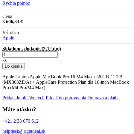
Rýchla pomoc
Cena
3 606,83 €
Výrobca
Apple
Skladom - dodanie (2-12 dni)
ks
Do košíka
Apple Laptop Apple MacBook Pro 16 M4 Max / 36 GB / 1 TB
(MX303ZE/A) + AppleCare Protection Plan dla 16-inch MacBook
Pro (M4 Pro/M4 Max)
Pridať do obľúbených
Pridať do porovnania
Doprava a platba
Máte otázku?
+421 2 33 070 612
helpdesk@rightdeal.sk