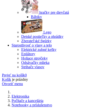
hračky pre dievčatá
Bábiky
Lego
Detské postieľky a ohrádky
Zberateľské figúrky
Starostlivosť o vlasy a telo
Elektrické zubné kefky
Epilátory
Holiace strojčeky
Odsávačky mlieka
Strihače vlasov
Prejsť na košík
0
Košík
je prázdny
Otvoriť menu
Elektronika
Počítače a kancelária
Notebooky a príslušenstvo