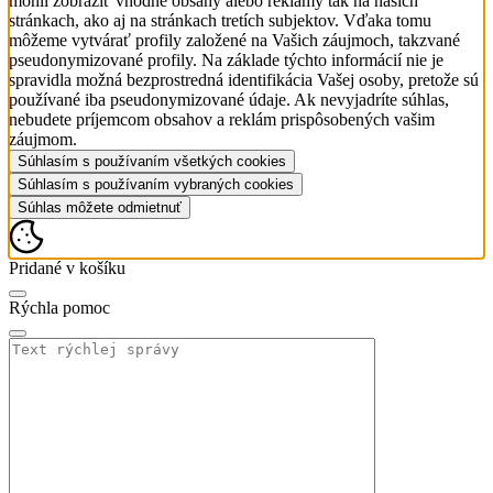
mohli zobraziť vhodné obsahy alebo reklamy tak na našich
stránkach, ako aj na stránkach tretích subjektov. Vďaka tomu
môžeme vytvárať profily založené na Vašich záujmoch, takzvané
pseudonymizované profily. Na základe týchto informácií nie je
spravidla možná bezprostredná identifikácia Vašej osoby, pretože sú
používané iba pseudonymizované údaje. Ak nevyjadríte súhlas,
nebudete príjemcom obsahov a reklám prispôsobených vašim
záujmom.
Súhlasím s používaním všetkých cookies
Súhlasím s používaním vybraných cookies
Súhlas môžete odmietnuť
Pridané v košíku
Rýchla pomoc