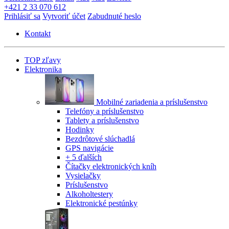
+421 2 33 070 612
Prihlásiť sa
Vytvoriť účet
Zabudnuté heslo
Kontakt
TOP zľavy
Elektronika
Mobilné zariadenia a príslušenstvo
Telefóny a príslušenstvo
Tablety a príslušenstvo
Hodinky
Bezdrôtové slúchadlá
GPS navigácie
+ 5 ďalších
Čítačky elektronických kníh
Vysielačky
Príslušenstvo
Alkoholtestery
Elektronické pestúnky