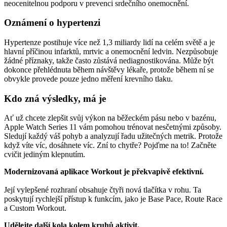
neocenitelnou podporu v prevenci srdečního onemocnění.
Oznámení o hypertenzi
Hypertenze postihuje více než 1,3 miliardy lidí na celém světě a je
hlavní příčinou infarktů, mrtvic a onemocnění ledvin. Nezpůsobuje
žádné příznaky, takže často zůstává nediagnostikována. Může být
dokonce přehlédnuta během návštěvy lékaře, protože během ní se
obvykle provede pouze jedno měření krevního tlaku.
Kdo zná výsledky, má je
Ať už chcete zlepšit svůj výkon na běžeckém pásu nebo v bazénu,
Apple Watch Series 11 vám pomohou trénovat nesčetnými způsoby.
Sledují každý váš pohyb a analyzují řadu užitečných metrik. Protože
když víte víc, dosáhnete víc. Zní to chytře? Pojďme na to! Začněte
cvičit jediným klepnutím.
Modernizovaná aplikace Workout je překvapivě efektivní.
Její vylepšené rozhraní obsahuje čtyři nová tlačítka v rohu. Ta
poskytují rychlejší přístup k funkcím, jako je Base Pace, Route Race
a Custom Workout.
Udělejte další kola kolem kruhů aktivit.