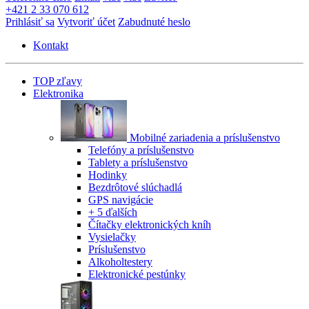
+421 2 33 070 612
Prihlásiť sa
Vytvoriť účet
Zabudnuté heslo
Kontakt
TOP zľavy
Elektronika
Mobilné zariadenia a príslušenstvo
Telefóny a príslušenstvo
Tablety a príslušenstvo
Hodinky
Bezdrôtové slúchadlá
GPS navigácie
+ 5 ďalších
Čítačky elektronických kníh
Vysielačky
Príslušenstvo
Alkoholtestery
Elektronické pestúnky