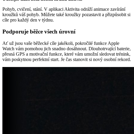
Pohyb, cvičení, stání. V aplikaci Aktivita odráží animace zavírání
kroužků váš pohyb. Můžete také kroužky pozastavit a přizpůsobit si
cíle pro každý den v týdnu.
Podporuje běžce všech úrovní
Ať už jsou vaše běžecké cíle jakékoli, pokročilé funkce Apple
Watch vám pomohou jich snadno dosáhnout. Dlouhotrvající baterie,
přesná GPS a motivační funkce, které vám umožní sledovat trénink,
vám poskytnou perfektní start. Je čas stanovit si nový osobní rekord.