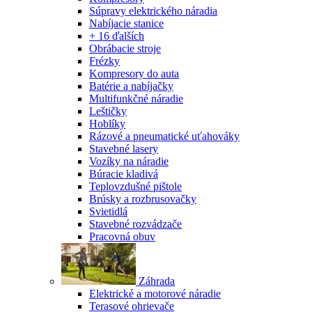
Súpravy elektrického náradia
Nabíjacie stanice
+ 16 ďalších
Obrábacie stroje
Frézky
Kompresory do auta
Batérie a nabíjačky
Multifunkčné náradie
Leštičky
Hoblíky
Rázové a pneumatické uťahováky
Stavebné lasery
Vozíky na náradie
Búracie kladivá
Teplovzdušné pištole
Brúsky a rozbrusovačky
Svietidlá
Stavebné rozvádzače
Pracovná obuv
Záhrada
Elektrické a motorové náradie
Terasové ohrievače