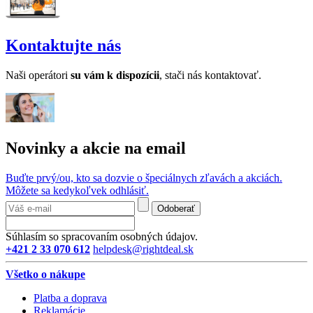
Kontaktujte nás
Naši operátori
su v
ám k dispozícii
, stači nás kontaktovať.
Novinky a akcie na email
Buďte prvý/ou, kto sa dozvie o špeciálnych zľavách a akciách.
Môžete sa kedykoľvek odhlásiť.
Odoberať
Súhlasím so spracovaním osobných údajov.
+421 2 33 070 612
helpdesk@rightdeal.sk
Všetko o nákupe
Platba a doprava
Reklamácie