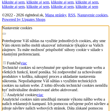
kliknite aj sem
,
kliknite aj sem
,
kliknite aj sem
,
kliknite aj sem
,
kliknite aj sem
,
kliknite aj sem
,
kliknite aj sem
,
kliknite aj sem
©
2022 -
2026
rightdeal.sk
,
Mapa stránky
,
RSS
,
Nastavenie cookies
,
Powered by Upgates Shops
Nastavenie cookies
Potrebujeme Váš súhlas na využitie jednotlivých cookies, aby sme
Vám okrem iného mohli ukazovať informácie týkajúce sa Vašich
záujmov. Tu máte možnosť prispôsobiť súbory cookie v súlade s
vlastnými preferenciami.
Funkčné
viac
Technické cookies sú nevyhnutné pre správne fungovanie webu a
všetkých funkcií, ktoré ponúka. Sú zodpovedné za uchovávanie
produktov v košíku, nákupný proces a ukladanie nastavenia
súkromia. Nepožadujeme Váš súhlas s využitím technických
cookies na našom webe. Z tohto dôvodu technické cookies nemôžu
byť individuálne deaktivované alebo aktivované.
Analytické cookies
viac
Analytické cookies nám umožňujú meranie výkonu nášho webu a
našich reklamných kampaní. Ich pomocou určujeme počet návštev a
zdroje návštev našich webových stránok. Dáta získané pomocou