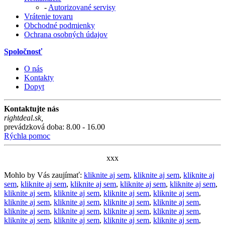
-
Autorizované servisy
Vrátenie tovaru
Obchodné podmienky
Ochrana osobných údajov
Spoločnosť
O nás
Kontakty
Dopyt
Kontaktujte nás
rightdeal.sk
,
prevádzková doba: 8.00 - 16.00
Rýchla pomoc
xxx
Mohlo by Vás zaujímať:
kliknite aj sem
,
kliknite aj sem
,
kliknite aj
sem
,
kliknite aj sem
,
kliknite aj sem
,
kliknite aj sem
,
kliknite aj sem
,
kliknite aj sem
,
kliknite aj sem
,
kliknite aj sem
,
kliknite aj sem
,
kliknite aj sem
,
kliknite aj sem
,
kliknite aj sem
,
kliknite aj sem
,
kliknite aj sem
,
kliknite aj sem
,
kliknite aj sem
,
kliknite aj sem
,
kliknite aj sem
,
kliknite aj sem
,
kliknite aj sem
,
kliknite aj sem
,