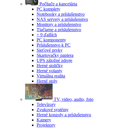
Počítače a kancelária
PC komplety
Notebooky a príslušenstvo
NAS servery a príslušenstvo
Monitory a príslušenstvo
Tlačiarne a príslušenstvo
+ 9 ďalších
PC komponenty
Príslušenstvo k PC
Sieťové prvky
Skartovačky papiera
UPS záložné zdroje
Herné stoličky
Herné volanty
Virtuálna realita
Herné stoly
TV, video, audio, foto
Televízory
Zvukové systémy
Herné konzoly a príslušenstvo
Kamery
Projektory