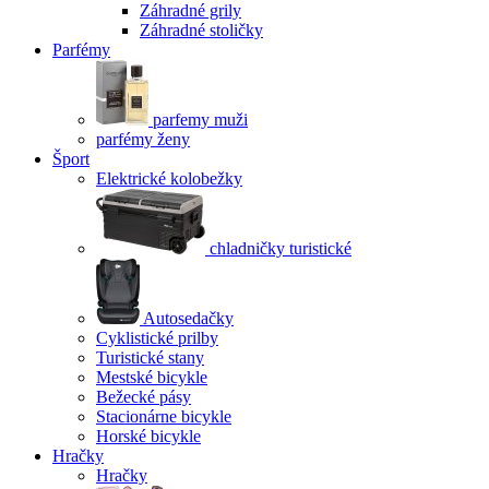
Záhradné grily
Záhradné stoličky
Parfémy
parfemy muži
parfémy ženy
Šport
Elektrické kolobežky
chladničky turistické
Autosedačky
Cyklistické prilby
Turistické stany
Mestské bicykle
Bežecké pásy
Stacionárne bicykle
Horské bicykle
Hračky
Hračky