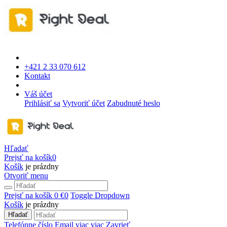
+421 2 33 070 612
Kontakt
Váš účet
Prihlásiť sa
Vytvoriť účet
Zabudnuté heslo
Hľadať
Prejsť na košík
0
Košík
je prázdny
Otvoriť menu
Prejsť na košík
0 €
0
Toggle Dropdown
Košík
je prázdny
Hľadať
Telefónne číslo
Email
viac
viac
Zavrieť