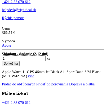
+421 2 33 070 612
helpdesk@rightdeal.sk
Rýchla pomoc
Cena
366,54 €
Výrobca
Apple
Skladom - dodanie (2-12 dni)
ks
Do košíka
Apple Watch 11 GPS 46mm Jet Black Alu Sport Band S/M Black
(MEUW4ZR/A)
viac
Pridať do obľúbených
Pridať do porovnania
Doprava a platba
Máte otázku?
+421 2 33 070 612