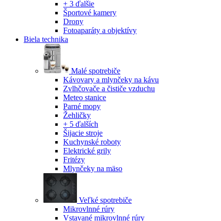
+ 3 ďalšie
Športové kamery
Drony
Fotoaparáty a objektívy
Biela technika
Malé spotrebiče
Kávovary a mlynčeky na kávu
Zvlhčovače a čističe vzduchu
Meteo stanice
Parné mopy
Žehličky
+ 5 ďalších
Šijacie stroje
Kuchynské roboty
Elektrické grily
Fritézy
Mlynčeky na mäso
Veľké spotrebiče
Mikrovlnné rúry
Vstavané mikrovlnné rúry