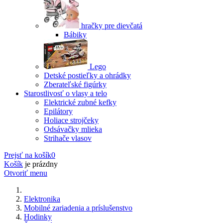
hračky pre dievčatá
Bábiky
Lego
Detské postieľky a ohrádky
Zberateľské figúrky
Starostlivosť o vlasy a telo
Elektrické zubné kefky
Epilátory
Holiace strojčeky
Odsávačky mlieka
Strihače vlasov
Prejsť na košík
0
Košík
je prázdny
Otvoriť menu
Elektronika
Mobilné zariadenia a príslušenstvo
Hodinky