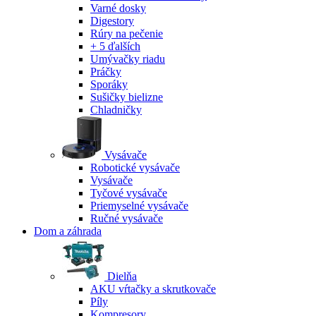
Varné dosky
Digestory
Rúry na pečenie
+ 5 ďalších
Umývačky riadu
Práčky
Sporáky
Sušičky bielizne
Chladničky
Vysávače
Robotické vysávače
Vysávače
Tyčové vysávače
Priemyselné vysávače
Ručné vysávače
Dom a záhrada
Dielňa
AKU vŕtačky a skrutkovače
Píly
Kompresory