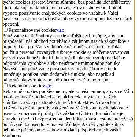
týchto cookies spracovávame súhrnne, bez použitia identifikátorov,
ktoré ukazujú na konkrétnych užívateľov nášho webu. Pokiaľ
vypnete používanie analytických cookies vo vzťahu k Vašej
návšteve, strácame možnosť analýzy výkonu a optimalizácie našich
opatrení.
Personalizované cookies
viac
Používame taktiež súbory cookie a ďalšie technológie, aby sme
prispôsobili náš obchod potrebám a záujmom našich zákazníkov a
pripravili tak pre Vás výnimočné nákupné skúsenosti. Vďaka
použitiu personalizovaných súborov cookie sa môžeme vyvarovať
vysvetľovaniu nežiaducich informácií, ako sú nezodpovedajúce
odporúčania výrobkov alebo neužitočné mimoriadne ponuky.
Navyše nám používanie personalizovaných súborov cookie
umožňuje ponúkať vám dodatočné funkcie, ako napríklad
odporúčania výrobkov prispôsobených vašim potrebám.
Reklamné cookies
viac
Reklamné cookies používame my alebo naši partneri, aby sme Vám
mohli zobraziť vhodné obsahy alebo reklamy tak na našich
stránkach, ako aj na stránkach tretích subjektov. Vďaka tomu
môžeme vytvárať profily založené na Vašich záujmoch, takzvané
pseudonymizované profily. Na základe týchto informácií nie je
spravidla možná bezprostredná identifikácia Vašej osoby, pretože sú
používané iba pseudonymizované údaje. Ak nevyjadríte súhlas,
nebudete príjemcom obsahov a reklám prispôsobených vašim
záujmom.