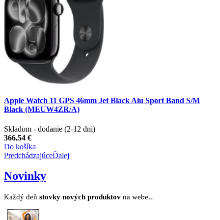
Apple Watch 11 GPS 46mm Jet Black Alu Sport Band S/M
Black (MEUW4ZR/A)
Skladom - dodanie (2-12 dni)
366,54 €
Do košíka
Predchádzajúce
Ďalej
Novinky
Každý deň
stovk
y no
vých produktov
na webe.