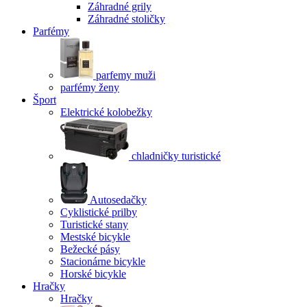
Záhradné grily
Záhradné stoličky
Parfémy
parfemy muži
parfémy ženy
Šport
Elektrické kolobežky
chladničky turistické
Autosedačky
Cyklistické prilby
Turistické stany
Mestské bicykle
Bežecké pásy
Stacionárne bicykle
Horské bicykle
Hračky
Hračky