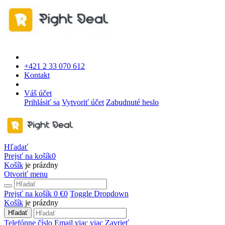
+421 2 33 070 612
Kontakt
Váš účet
Prihlásiť sa
Vytvoriť účet
Zabudnuté heslo
Hľadať
Prejsť na košík
0
Košík
je prázdny
Otvoriť menu
Prejsť na košík
0 €
0
Toggle Dropdown
Košík
je prázdny
Hľadať
Telefónne číslo
Email
viac
viac
Zavrieť