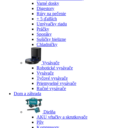
Varné dosky
Digestory
Rúry na pečenie
+ 5 ďalších
Umývačky riadu
Práčky
Sporáky
Sušičky bielizne
Chladničky
Vysávače
Robotické vysávače
Vysávače
Tyčové vysávače
Priemyselné vysávače
Ručné vysávače
Dom a záhrada
Dielňa
AKU vŕtačky a skrutkovače
Píly
Kompresory