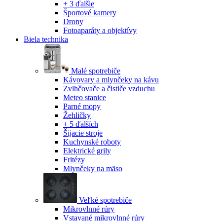
+ 3 ďalšie
Športové kamery
Drony
Fotoaparáty a objektívy
Biela technika
Malé spotrebiče
Kávovary a mlynčeky na kávu
Zvlhčovače a čističe vzduchu
Meteo stanice
Parné mopy
Žehličky
+ 5 ďalších
Šijacie stroje
Kuchynské roboty
Elektrické grily
Fritézy
Mlynčeky na mäso
Veľké spotrebiče
Mikrovlnné rúry
Vstavané mikrovlnné rúry