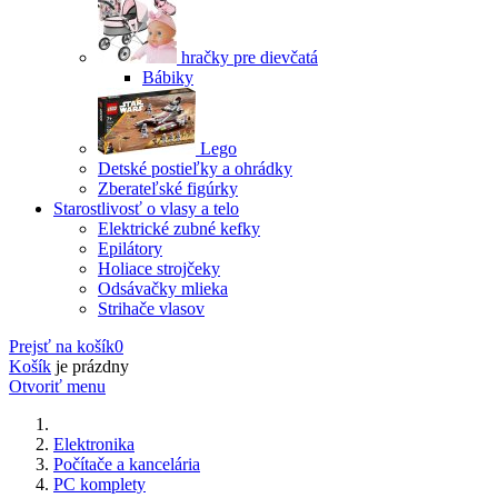
hračky pre dievčatá
Bábiky
Lego
Detské postieľky a ohrádky
Zberateľské figúrky
Starostlivosť o vlasy a telo
Elektrické zubné kefky
Epilátory
Holiace strojčeky
Odsávačky mlieka
Strihače vlasov
Prejsť na košík
0
Košík
je prázdny
Otvoriť menu
Elektronika
Počítače a kancelária
PC komplety