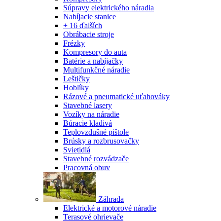
Súpravy elektrického náradia
Nabíjacie stanice
+ 16 ďalších
Obrábacie stroje
Frézky
Kompresory do auta
Batérie a nabíjačky
Multifunkčné náradie
Leštičky
Hoblíky
Rázové a pneumatické uťahováky
Stavebné lasery
Vozíky na náradie
Búracie kladivá
Teplovzdušné pištole
Brúsky a rozbrusovačky
Svietidlá
Stavebné rozvádzače
Pracovná obuv
Záhrada
Elektrické a motorové náradie
Terasové ohrievače