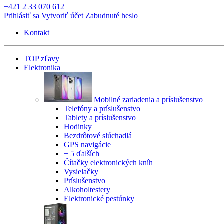
+421 2 33 070 612
Prihlásiť sa
Vytvoriť účet
Zabudnuté heslo
Kontakt
TOP zľavy
Elektronika
Mobilné zariadenia a príslušenstvo
Telefóny a príslušenstvo
Tablety a príslušenstvo
Hodinky
Bezdrôtové slúchadlá
GPS navigácie
+ 5 ďalších
Čítačky elektronických kníh
Vysielačky
Príslušenstvo
Alkoholtestery
Elektronické pestúnky