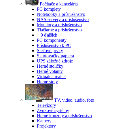
Počítače a kancelária
PC komplety
Notebooky a príslušenstvo
NAS servery a príslušenstvo
Monitory a príslušenstvo
Tlačiarne a príslušenstvo
+ 9 ďalších
PC komponenty
Príslušenstvo k PC
Sieťové prvky
Skartovačky papiera
UPS záložné zdroje
Herné stoličky
Herné volanty
Virtuálna realita
Herné stoly
TV, video, audio, foto
Televízory
Zvukové systémy
Herné konzoly a príslušenstvo
Kamery
Projektory