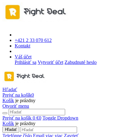
+421 2 33 070 612
Kontakt
Váš účet
Prihlásiť sa
Vytvoriť účet
Zabudnuté heslo
Hľadať
Prejsť na košík
0
Košík
je prázdny
Otvoriť menu
Prejsť na košík
0 €
0
Toggle Dropdown
Košík
je prázdny
Hľadať
Telefónne číslo
Email
viac
viac
Zavrieť