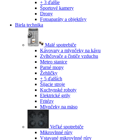
+ 3 ďalšie
Športové kamery
Drony
Fotoaparáty a objektívy
Biela technika
Malé spotrebiče
Kávovary a mlynčeky na kávu
Zvlhčovače a čističe vzduchu
Meteo stanice
Parné mopy
Žehličky
+ 5 ďalších
Šijacie stroje
Kuchynské roboty
Elektrické grily
Fritézy
Mlynčeky na mäso
Veľké spotrebiče
Mikrovlnné rúry
Vstavané mikrovlnné rúry