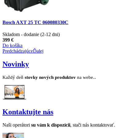
Bosch AXT 25 TC 060080330C
Skladom - dodanie (2-12 dni)
399 €
Do košíka
Predchádzajúce
Ďalej
Novinky
Každý deň
stovk
y no
vých produktov
na webe.
Kontaktujte nás
Naši operátori
su v
ám k dispozícii
, stači nás kontaktovať.