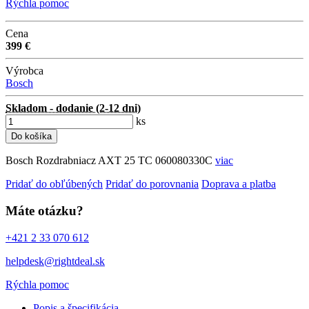
Rýchla pomoc
Cena
399 €
Výrobca
Bosch
Skladom - dodanie (2-12 dni)
ks
Do košíka
Bosch Rozdrabniacz AXT 25 TC 060080330C
viac
Pridať do obľúbených
Pridať do porovnania
Doprava a platba
Máte otázku?
+421 2 33 070 612
helpdesk@rightdeal.sk
Rýchla pomoc
Popis a špecifikácia