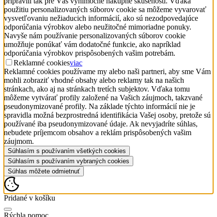
pripravili tak pre Vás výnimočné nákupné skúsenosti. Vďaka
použitiu personalizovaných súborov cookie sa môžeme vyvarovať
vysvetľovaniu nežiaducich informácií, ako sú nezodpovedajúce
odporúčania výrobkov alebo neužitočné mimoriadne ponuky.
Navyše nám používanie personalizovaných súborov cookie
umožňuje ponúkať vám dodatočné funkcie, ako napríklad
odporúčania výrobkov prispôsobených vašim potrebám.
Reklamné cookies
viac
Reklamné cookies používame my alebo naši partneri, aby sme Vám
mohli zobraziť vhodné obsahy alebo reklamy tak na našich
stránkach, ako aj na stránkach tretích subjektov. Vďaka tomu
môžeme vytvárať profily založené na Vašich záujmoch, takzvané
pseudonymizované profily. Na základe týchto informácií nie je
spravidla možná bezprostredná identifikácia Vašej osoby, pretože sú
používané iba pseudonymizované údaje. Ak nevyjadríte súhlas,
nebudete príjemcom obsahov a reklám prispôsobených vašim
záujmom.
Súhlasím s používaním všetkých cookies
Súhlasím s používaním vybraných cookies
Súhlas môžete odmietnuť
Pridané v košíku
Rýchla pomoc