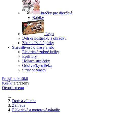
hračky pre dievčatá
Bábiky
Lego
Detské postieľky a ohrádky
Zberateľské figúrky
Starostlivosť o vlasy a telo
Elektrické zubné kefky
Epilátory
Holiace strojčeky
Odsávačky mlieka
Strihače vlasov
Prejsť na košík
0
Košík
je prázdny
Otvoriť menu
Dom a záhrada
Záhrada
Elektrické a motorové náradie