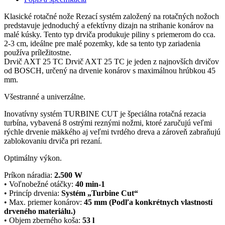
Klasické rotačné nože Rezací systém založený na rotačných nožoch
predstavuje jednoduchý a efektívny dizajn na strihanie konárov na
malé kúsky. Tento typ drviča produkuje piliny s priemerom do cca.
2-3 cm, ideálne pre malé pozemky, kde sa tento typ zariadenia
používa príležitostne.
Drvič AXT 25 TC Drvič AXT 25 TC je jeden z najnovších drvičov
od BOSCH, určený na drvenie konárov s maximálnou hrúbkou 45
mm.
Všestranné a univerzálne.
Inovatívny systém TURBINE CUT je špeciálna rotačná rezacia
turbína, vybavená 8 ostrými reznými nožmi, ktoré zaručujú veľmi
rýchle drvenie mäkkého aj veľmi tvrdého dreva a zároveň zabraňujú
zablokovaniu drviča pri rezaní.
Optimálny výkon.
Príkon náradia:
2.500 W
• Voľnobežné otáčky:
40 min-1
• Princíp drvenia:
Systém „Turbine Cut“
• Max. priemer konárov:
45 mm (Podľa konkrétnych vlastností
drveného materiálu.)
• Objem zberného koša:
53 l