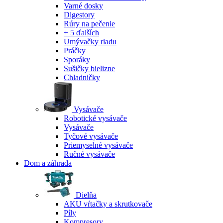
Varné dosky
Digestory
Rúry na pečenie
+ 5 ďalších
Umývačky riadu
Práčky
Sporáky
Sušičky bielizne
Chladničky
Vysávače
Robotické vysávače
Vysávače
Tyčové vysávače
Priemyselné vysávače
Ručné vysávače
Dom a záhrada
Dielňa
AKU vŕtačky a skrutkovače
Píly
Kompresory