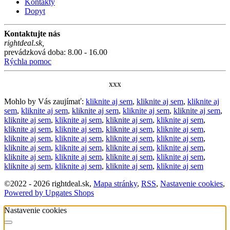
Kontakty
Dopyt
Kontaktujte nás
rightdeal.sk
,
prevádzková doba: 8.00 - 16.00
Rýchla pomoc
xxx
Mohlo by Vás zaujímať:
kliknite aj sem
,
kliknite aj sem
,
kliknite aj
sem
,
kliknite aj sem
,
kliknite aj sem
,
kliknite aj sem
,
kliknite aj sem
,
kliknite aj sem
,
kliknite aj sem
,
kliknite aj sem
,
kliknite aj sem
,
kliknite aj sem
,
kliknite aj sem
,
kliknite aj sem
,
kliknite aj sem
,
kliknite aj sem
,
kliknite aj sem
,
kliknite aj sem
,
kliknite aj sem
,
kliknite aj sem
,
kliknite aj sem
,
kliknite aj sem
,
kliknite aj sem
,
kliknite aj sem
,
kliknite aj sem
,
kliknite aj sem
,
kliknite aj sem
,
kliknite aj sem
,
kliknite aj sem
,
kliknite aj sem
,
kliknite aj sem
©
2022 -
2026
rightdeal.sk
,
Mapa stránky
,
RSS
,
Nastavenie cookies
,
Powered by Upgates Shops
Nastavenie cookies