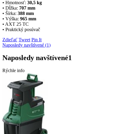
• Hmotnosť:
30,5 kg
• Dĺžka:
707 mm
• Šírka:
388 mm
• Výška:
965 mm
• AXT 25 TC
• Praktický posúvač
Zdieľať
Tweet
Pin It
Naposledy navštívené (1)
Naposledy navštívené
1
Rýchle info