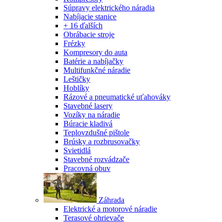
Súpravy elektrického náradia
Nabíjacie stanice
+ 16 ďalších
Obrábacie stroje
Frézky
Kompresory do auta
Batérie a nabíjačky
Multifunkčné náradie
Leštičky
Hoblíky
Rázové a pneumatické uťahováky
Stavebné lasery
Vozíky na náradie
Búracie kladivá
Teplovzdušné pištole
Brúsky a rozbrusovačky
Svietidlá
Stavebné rozvádzače
Pracovná obuv
Záhrada
Elektrické a motorové náradie
Terasové ohrievače