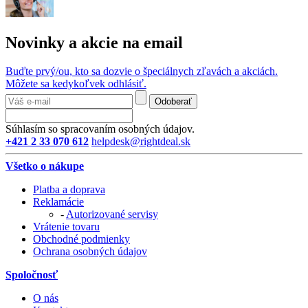
Novinky a akcie na email
Buďte prvý/ou, kto sa dozvie o špeciálnych zľavách a akciách.
Môžete sa kedykoľvek odhlásiť.
Odoberať
Súhlasím so spracovaním osobných údajov.
+421 2 33 070 612
helpdesk@rightdeal.sk
Všetko o nákupe
Platba a doprava
Reklamácie
-
Autorizované servisy
Vrátenie tovaru
Obchodné podmienky
Ochrana osobných údajov
Spoločnosť
O nás