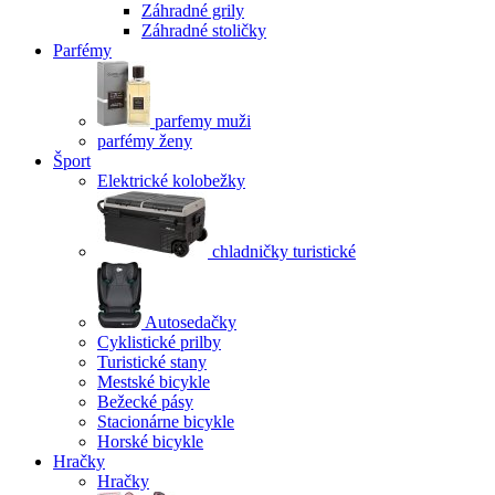
Záhradné grily
Záhradné stoličky
Parfémy
parfemy muži
parfémy ženy
Šport
Elektrické kolobežky
chladničky turistické
Autosedačky
Cyklistické prilby
Turistické stany
Mestské bicykle
Bežecké pásy
Stacionárne bicykle
Horské bicykle
Hračky
Hračky