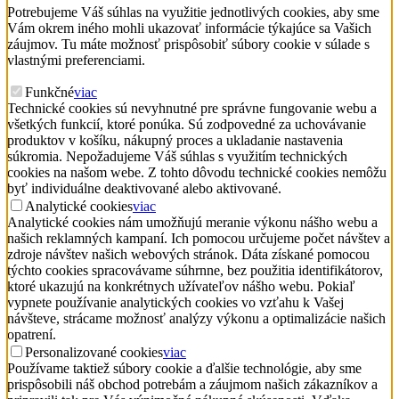
Potrebujeme Váš súhlas na využitie jednotlivých cookies, aby sme
Vám okrem iného mohli ukazovať informácie týkajúce sa Vašich
záujmov. Tu máte možnosť prispôsobiť súbory cookie v súlade s
vlastnými preferenciami.
Funkčné
viac
Technické cookies sú nevyhnutné pre správne fungovanie webu a
všetkých funkcií, ktoré ponúka. Sú zodpovedné za uchovávanie
produktov v košíku, nákupný proces a ukladanie nastavenia
súkromia. Nepožadujeme Váš súhlas s využitím technických
cookies na našom webe. Z tohto dôvodu technické cookies nemôžu
byť individuálne deaktivované alebo aktivované.
Analytické cookies
viac
Analytické cookies nám umožňujú meranie výkonu nášho webu a
našich reklamných kampaní. Ich pomocou určujeme počet návštev a
zdroje návštev našich webových stránok. Dáta získané pomocou
týchto cookies spracovávame súhrnne, bez použitia identifikátorov,
ktoré ukazujú na konkrétnych užívateľov nášho webu. Pokiaľ
vypnete používanie analytických cookies vo vzťahu k Vašej
návšteve, strácame možnosť analýzy výkonu a optimalizácie našich
opatrení.
Personalizované cookies
viac
Používame taktiež súbory cookie a ďalšie technológie, aby sme
prispôsobili náš obchod potrebám a záujmom našich zákazníkov a