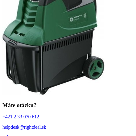
Máte otázku?
+421 2 33 070 612
helpdesk@rightdeal.sk