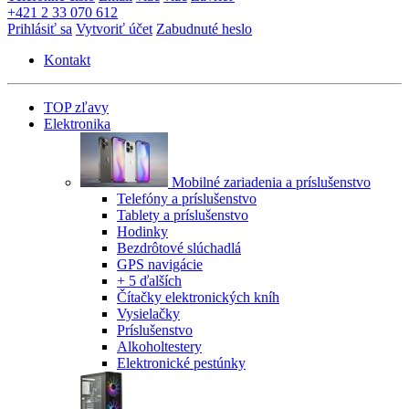
+421 2 33 070 612
Prihlásiť sa
Vytvoriť účet
Zabudnuté heslo
Kontakt
TOP zľavy
Elektronika
Mobilné zariadenia a príslušenstvo
Telefóny a príslušenstvo
Tablety a príslušenstvo
Hodinky
Bezdrôtové slúchadlá
GPS navigácie
+ 5 ďalších
Čítačky elektronických kníh
Vysielačky
Príslušenstvo
Alkoholtestery
Elektronické pestúnky