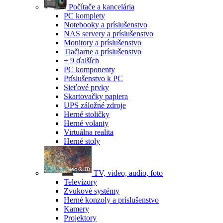
Počítače a kancelária
PC komplety
Notebooky a príslušenstvo
NAS servery a príslušenstvo
Monitory a príslušenstvo
Tlačiarne a príslušenstvo
+ 9 ďalších
PC komponenty
Príslušenstvo k PC
Sieťové prvky
Skartovačky papiera
UPS záložné zdroje
Herné stoličky
Herné volanty
Virtuálna realita
Herné stoly
TV, video, audio, foto
Televízory
Zvukové systémy
Herné konzoly a príslušenstvo
Kamery
Projektory