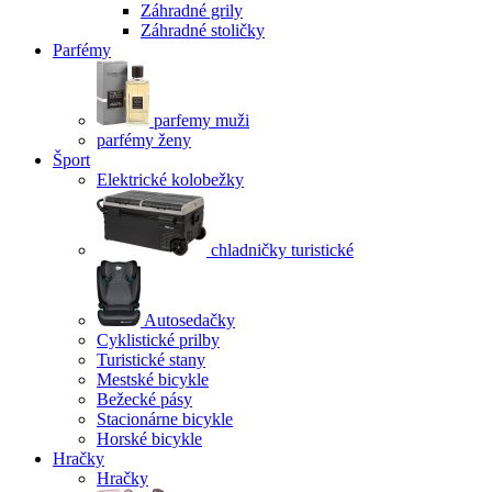
Záhradné grily
Záhradné stoličky
Parfémy
parfemy muži
parfémy ženy
Šport
Elektrické kolobežky
chladničky turistické
Autosedačky
Cyklistické prilby
Turistické stany
Mestské bicykle
Bežecké pásy
Stacionárne bicykle
Horské bicykle
Hračky
Hračky