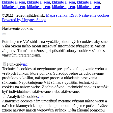
kliknite aj sem
,
kliknite aj sem
,
kliknite aj sem
,
kliknite aj sem
,
kliknite aj sem
,
kliknite aj sem
,
kliknite aj sem
,
kliknite aj sem
©
2022 -
2026
rightdeal.sk
,
Mapa stránky
,
RSS
,
Nastavenie cookies
,
Powered by Upgates Shops
Nastavenie cookies
Potrebujeme Váš súhlas na využitie jednotlivých cookies, aby sme
Vám okrem iného mohli ukazovať informácie týkajúce sa Vašich
záujmov. Tu máte možnosť prispôsobiť súbory cookie v súlade s
vlastnými preferenciami.
Funkčné
viac
Technické cookies sú nevyhnutné pre správne fungovanie webu a
všetkých funkcií, ktoré ponúka. Sú zodpovedné za uchovávanie
produktov v košíku, nákupný proces a ukladanie nastavenia
súkromia. Nepožadujeme Váš súhlas s využitím technických
cookies na našom webe. Z tohto dôvodu technické cookies nemôžu
byť individuálne deaktivované alebo aktivované.
Analytické cookies
viac
Analytické cookies nám umožňujú meranie výkonu nášho webu a
našich reklamných kampaní. Ich pomocou určujeme počet návštev a
zdroje návštev našich webových stránok. Dáta získané pomocou