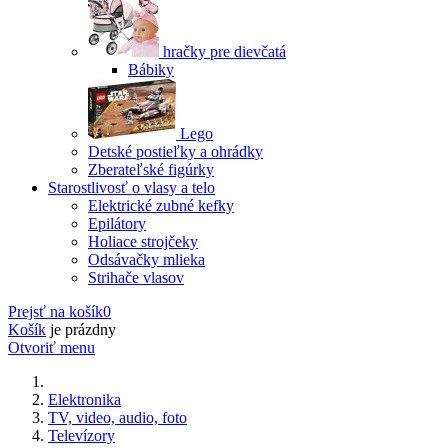
hračky pre dievčatá
Bábiky
Lego
Detské postieľky a ohrádky
Zberateľské figúrky
Starostlivosť o vlasy a telo
Elektrické zubné kefky
Epilátory
Holiace strojčeky
Odsávačky mlieka
Strihače vlasov
Prejsť na košík
0
Košík
je prázdny
Otvoriť menu
Elektronika
TV, video, audio, foto
Televízory