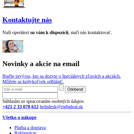
Kontaktujte nás
Naši operátori
su v
ám k dispozícii
, stači nás kontaktovať.
Novinky a akcie na email
Buďte prvý/ou, kto sa dozvie o špeciálnych zľavách a akciách.
Môžete sa kedykoľvek odhlásiť.
Odoberať
Súhlasím so spracovaním osobných údajov.
+421 2 33 070 612
helpdesk@rightdeal.sk
Všetko o nákupe
Platba a doprava
Reklamácie