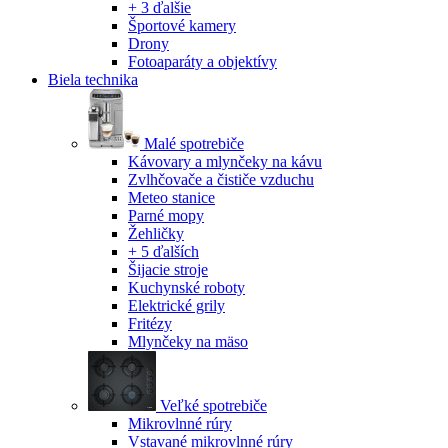
+ 3 ďalšie
Športové kamery
Drony
Fotoaparáty a objektívy
Biela technika
Malé spotrebiče
Kávovary a mlynčeky na kávu
Zvlhčovače a čističe vzduchu
Meteo stanice
Parné mopy
Žehličky
+ 5 ďalších
Šijacie stroje
Kuchynské roboty
Elektrické grily
Fritézy
Mlynčeky na mäso
Veľké spotrebiče
Mikrovlnné rúry
Vstavané mikrovlnné rúry