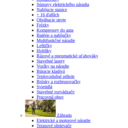
Súpravy elektrického náradia
Nabíjacie stanice
+ 16 ďalších
Obrábacie stroje
Frézky
Kompresory do auta
Batérie a nabíjačky
Multifunkčné náradie
Leštičky
Hoblíky
Rázové a pneumatické uťahováky
Stavebné lasery
Vozíky na náradie
Búracie kladivá
Teplovzdušné pištole
Brúsky a rozbrusovačky
Svietidlá
Stavebné rozvádzače
Pracovná obuv
Záhrada
Elektrické a motorové náradie
Terasové ohrievače