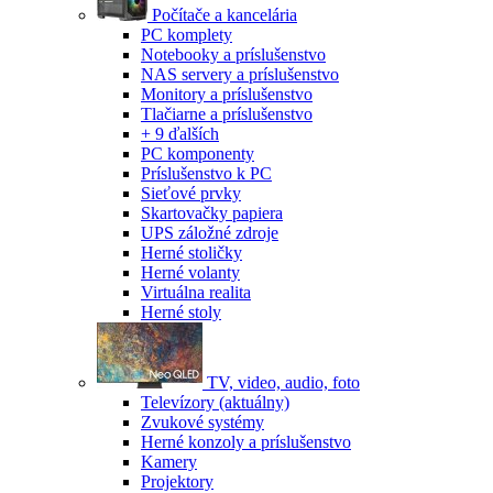
Počítače a kancelária
PC komplety
Notebooky a príslušenstvo
NAS servery a príslušenstvo
Monitory a príslušenstvo
Tlačiarne a príslušenstvo
+ 9 ďalších
PC komponenty
Príslušenstvo k PC
Sieťové prvky
Skartovačky papiera
UPS záložné zdroje
Herné stoličky
Herné volanty
Virtuálna realita
Herné stoly
TV, video, audio, foto
Televízory
(aktuálny)
Zvukové systémy
Herné konzoly a príslušenstvo
Kamery
Projektory