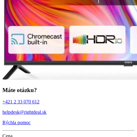
Máte otázku?
+421 2 33 070 612
helpdesk@rightdeal.sk
Rýchla pomoc
Cena