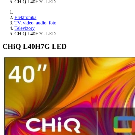
CHiQ L40H7G LED
Elektronika
TV, video, audio, foto
Televízory
CHiQ L40H7G LED
CHiQ L40H7G LED