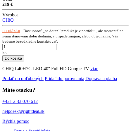
219 €
Výrobca
CHiQ
na otázku
- Dostupnosť ,,na dotaz´´ produkt je v portfoliu , ale momentálne
nemá stanovenú dobu dodania, v prípade záujmu, alebo objednamia, Vás
budeme bezodkladne kontaktovať.
ks
Do košíka
CHiQ L40H7G LED 40'' Full HD Google TV
viac
Pridať do obľúbených
Pridať do porovnania
Doprava a platba
Máte otázku?
+421 2 33 070 612
helpdesk@rightdeal.sk
Rýchla pomoc