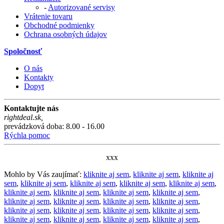
-
Autorizované servisy
Vrátenie tovaru
Obchodné podmienky
Ochrana osobných údajov
Spoločnosť
O nás
Kontakty
Dopyt
Kontaktujte nás
rightdeal.sk
,
prevádzková doba: 8.00 - 16.00
Rýchla pomoc
xxx
Mohlo by Vás zaujímať:
kliknite aj sem
,
kliknite aj sem
,
kliknite aj
sem
,
kliknite aj sem
,
kliknite aj sem
,
kliknite aj sem
,
kliknite aj sem
,
kliknite aj sem
,
kliknite aj sem
,
kliknite aj sem
,
kliknite aj sem
,
kliknite aj sem
,
kliknite aj sem
,
kliknite aj sem
,
kliknite aj sem
,
kliknite aj sem
,
kliknite aj sem
,
kliknite aj sem
,
kliknite aj sem
,
kliknite aj sem
,
kliknite aj sem
,
kliknite aj sem
,
kliknite aj sem
,