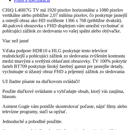
Popis a špecifikácia
CHiQ L40H7G TV má 1920 pixelov horizontálne a 1080 pixelov
vertikálne alebo približne 2,07 milióna pixelov, čo poskytuje jasnejší
a ostrejší obraz ako HD rozlíšenie 1366 x 768 (približne dvakrát).
40-palcová obrazovka s FHD displejom vám umožní vychutnať si
pohlcujúci zážitok zo sledovania vo vašej spálni alebo obývačke.
Viac než jasné
Vďaka podpore HDR10 a HLG poskytuje tento televízor
realistickejší a pohlcujúci zážitok zo sledovania zvýšením kontrastu
medzi tmavými a svetlými oblasťami obrazovky. TV 100% pokrytie
farieb BT709 poskytuje široký farebný gamut pre jasnejšie detaily,
vychutnajte si úžasný obraz FHD a príjemný zážitok zo sledovania
Už žiadne písanie na diaľkovom ovládači!
Použite diaľkové ovládanie a vyhľadajte obsah, ktorý vás zaujíma,
hlasom.
Asistent Gogle vám pomôže skontrolovať počasie, nájsť filmy alebo
televízne programy, stačí sa opýtať.
Jednoduché a pohodlné použitie.