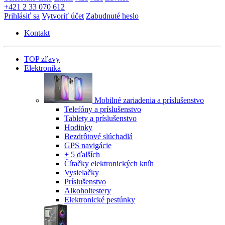
+421 2 33 070 612
Prihlásiť sa
Vytvoriť účet
Zabudnuté heslo
Kontakt
TOP zľavy
Elektronika
Mobilné zariadenia a príslušenstvo
Telefóny a príslušenstvo
Tablety a príslušenstvo
Hodinky
Bezdrôtové slúchadlá
GPS navigácie
+ 5 ďalších
Čítačky elektronických kníh
Vysielačky
Príslušenstvo
Alkoholtestery
Elektronické pestúnky