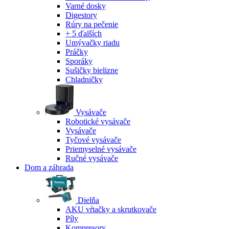
Varné dosky
Digestory
Rúry na pečenie
+ 5 ďalších
Umývačky riadu
Práčky
Sporáky
Sušičky bielizne
Chladničky
Vysávače
Robotické vysávače
Vysávače
Tyčové vysávače
Priemyselné vysávače
Ručné vysávače
Dom a záhrada
Dielňa
AKU vŕtačky a skrutkovače
Píly
Kompresory