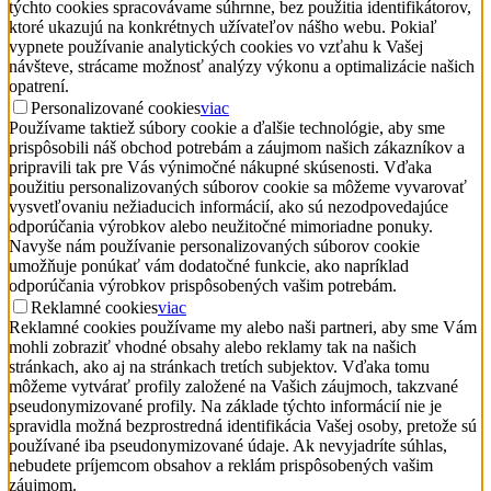
týchto cookies spracovávame súhrnne, bez použitia identifikátorov,
ktoré ukazujú na konkrétnych užívateľov nášho webu. Pokiaľ
vypnete používanie analytických cookies vo vzťahu k Vašej
návšteve, strácame možnosť analýzy výkonu a optimalizácie našich
opatrení.
Personalizované cookies
viac
Používame taktiež súbory cookie a ďalšie technológie, aby sme
prispôsobili náš obchod potrebám a záujmom našich zákazníkov a
pripravili tak pre Vás výnimočné nákupné skúsenosti. Vďaka
použitiu personalizovaných súborov cookie sa môžeme vyvarovať
vysvetľovaniu nežiaducich informácií, ako sú nezodpovedajúce
odporúčania výrobkov alebo neužitočné mimoriadne ponuky.
Navyše nám používanie personalizovaných súborov cookie
umožňuje ponúkať vám dodatočné funkcie, ako napríklad
odporúčania výrobkov prispôsobených vašim potrebám.
Reklamné cookies
viac
Reklamné cookies používame my alebo naši partneri, aby sme Vám
mohli zobraziť vhodné obsahy alebo reklamy tak na našich
stránkach, ako aj na stránkach tretích subjektov. Vďaka tomu
môžeme vytvárať profily založené na Vašich záujmoch, takzvané
pseudonymizované profily. Na základe týchto informácií nie je
spravidla možná bezprostredná identifikácia Vašej osoby, pretože sú
používané iba pseudonymizované údaje. Ak nevyjadríte súhlas,
nebudete príjemcom obsahov a reklám prispôsobených vašim
záujmom.