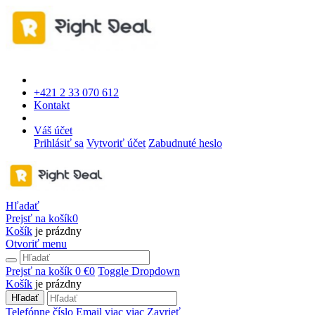
+421 2 33 070 612
Kontakt
Váš účet
Prihlásiť sa
Vytvoriť účet
Zabudnuté heslo
Hľadať
Prejsť na košík
0
Košík
je prázdny
Otvoriť menu
Prejsť na košík
0 €
0
Toggle Dropdown
Košík
je prázdny
Hľadať
Telefónne číslo
Email
viac
viac
Zavrieť