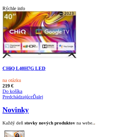
Rýchle info
CHiQ L40H7G LED
na otázku
219 €
Do košíka
Predchádzajúce
Ďalej
Novinky
Každý deň
stovk
y no
vých produktov
na webe.