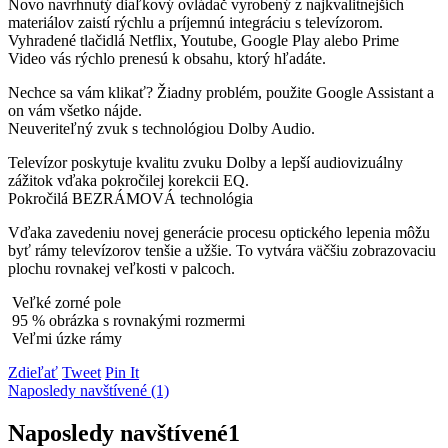
Novo navrhnutý diaľkový ovládač vyrobený z najkvalitnejších
materiálov zaistí rýchlu a príjemnú integráciu s televízorom.
Vyhradené tlačidlá Netflix, Youtube, Google Play alebo Prime
Video vás rýchlo prenesú k obsahu, ktorý hľadáte.
Nechce sa vám klikať? Žiadny problém, použite Google Assistant a
on vám všetko nájde.
Neuveriteľný zvuk s technológiou Dolby Audio.
Televízor poskytuje kvalitu zvuku Dolby a lepší audiovizuálny
zážitok vďaka pokročilej korekcii EQ.
Pokročilá BEZRÁMOVÁ technológia
Vďaka zavedeniu novej generácie procesu optického lepenia môžu
byť rámy televízorov tenšie a užšie. To vytvára väčšiu zobrazovaciu
plochu rovnakej veľkosti v palcoch.
Veľké zorné pole
95 % obrázka s rovnakými rozmermi
Veľmi úzke rámy
Zdieľať
Tweet
Pin It
Naposledy navštívené (1)
Naposledy navštívené
1