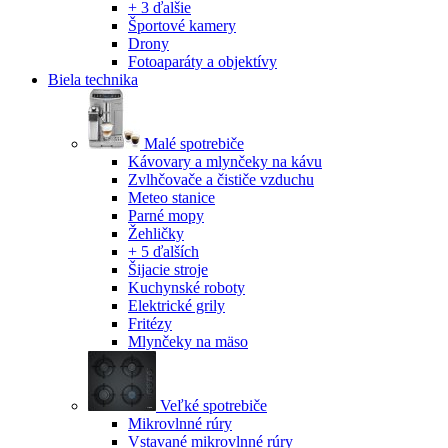
+ 3 ďalšie
Športové kamery
Drony
Fotoaparáty a objektívy
Biela technika
Malé spotrebiče
Kávovary a mlynčeky na kávu
Zvlhčovače a čističe vzduchu
Meteo stanice
Parné mopy
Žehličky
+ 5 ďalších
Šijacie stroje
Kuchynské roboty
Elektrické grily
Fritézy
Mlynčeky na mäso
Veľké spotrebiče
Mikrovlnné rúry
Vstavané mikrovlnné rúry