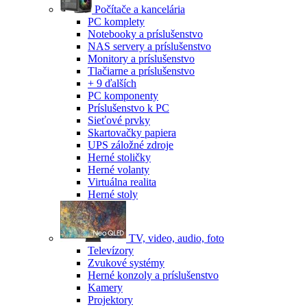
Počítače a kancelária
PC komplety
Notebooky a príslušenstvo
NAS servery a príslušenstvo
Monitory a príslušenstvo
Tlačiarne a príslušenstvo
+ 9 ďalších
PC komponenty
Príslušenstvo k PC
Sieťové prvky
Skartovačky papiera
UPS záložné zdroje
Herné stoličky
Herné volanty
Virtuálna realita
Herné stoly
TV, video, audio, foto
Televízory
Zvukové systémy
Herné konzoly a príslušenstvo
Kamery
Projektory