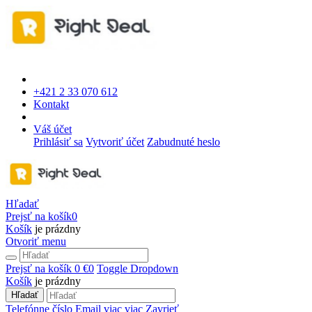
+421 2 33 070 612
Kontakt
Váš účet
Prihlásiť sa
Vytvoriť účet
Zabudnuté heslo
Hľadať
Prejsť na košík
0
Košík
je prázdny
Otvoriť menu
Prejsť na košík
0 €
0
Toggle Dropdown
Košík
je prázdny
Hľadať
Telefónne číslo
Email
viac
viac
Zavrieť