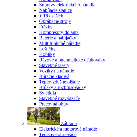
Súpravy elektrického náradia
Nabíjacie stanice
+ 16 ďalších
Obrábacie stroje
Frézky
Kompresory do auta
Batérie a nabíjačky
Multifunkčné náradie
Leštičky
Hoblíky
Rázové a pneumatické uťahováky
Stavebné lasery
Vozíky na náradie
Búracie kladivá
Teplovzdušné pištole
Brúsky a rozbrusovačky
Svietidlá
Stavebné rozvádzače
Pracovná obuv
Záhrada
Elektrické a motorové náradie
Terasové ohrievače