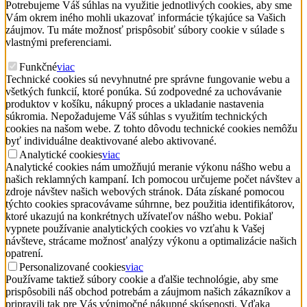
Potrebujeme Váš súhlas na využitie jednotlivých cookies, aby sme
Vám okrem iného mohli ukazovať informácie týkajúce sa Vašich
záujmov. Tu máte možnosť prispôsobiť súbory cookie v súlade s
vlastnými preferenciami.
Funkčné
viac
Technické cookies sú nevyhnutné pre správne fungovanie webu a
všetkých funkcií, ktoré ponúka. Sú zodpovedné za uchovávanie
produktov v košíku, nákupný proces a ukladanie nastavenia
súkromia. Nepožadujeme Váš súhlas s využitím technických
cookies na našom webe. Z tohto dôvodu technické cookies nemôžu
byť individuálne deaktivované alebo aktivované.
Analytické cookies
viac
Analytické cookies nám umožňujú meranie výkonu nášho webu a
našich reklamných kampaní. Ich pomocou určujeme počet návštev a
zdroje návštev našich webových stránok. Dáta získané pomocou
týchto cookies spracovávame súhrnne, bez použitia identifikátorov,
ktoré ukazujú na konkrétnych užívateľov nášho webu. Pokiaľ
vypnete používanie analytických cookies vo vzťahu k Vašej
návšteve, strácame možnosť analýzy výkonu a optimalizácie našich
opatrení.
Personalizované cookies
viac
Používame taktiež súbory cookie a ďalšie technológie, aby sme
prispôsobili náš obchod potrebám a záujmom našich zákazníkov a
pripravili tak pre Vás výnimočné nákupné skúsenosti. Vďaka