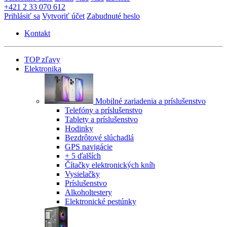
+421 2 33 070 612
Prihlásiť sa
Vytvoriť účet
Zabudnuté heslo
Kontakt
TOP zľavy
Elektronika
Mobilné zariadenia a príslušenstvo
Telefóny a príslušenstvo
Tablety a príslušenstvo
Hodinky
Bezdrôtové slúchadlá
GPS navigácie
+ 5 ďalších
Čítačky elektronických kníh
Vysielačky
Príslušenstvo
Alkoholtestery
Elektronické pestúnky