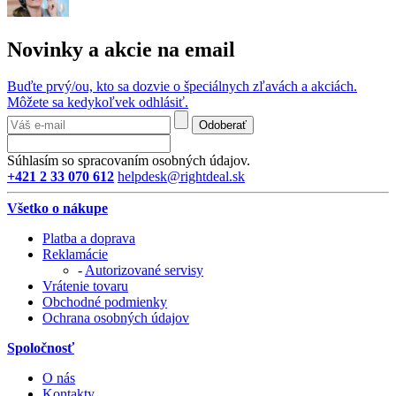
Novinky a akcie na email
Buďte prvý/ou, kto sa dozvie o špeciálnych zľavách a akciách.
Môžete sa kedykoľvek odhlásiť.
Odoberať
Súhlasím so spracovaním osobných údajov.
+421 2 33 070 612
helpdesk@rightdeal.sk
Všetko o nákupe
Platba a doprava
Reklamácie
-
Autorizované servisy
Vrátenie tovaru
Obchodné podmienky
Ochrana osobných údajov
Spoločnosť
O nás
Kontakty