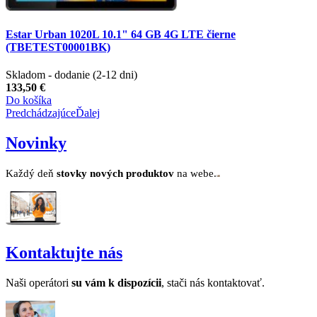
Estar Urban 1020L 10.1" 64 GB 4G LTE čierne
(TBETEST00001BK)
Skladom - dodanie (2-12 dni)
133,50 €
Do košíka
Predchádzajúce
Ďalej
Novinky
Každý deň
stovk
y no
vých produktov
na webe.
Kontaktujte nás
Naši operátori
su v
ám k dispozícii
, stači nás kontaktovať.