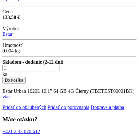
Cena
133,50 €
Výrobca
Estar
Hmotnosť
0.004 kg
Skladom - dodanie (2-12 dni)
ks
Do košíka
Estar Urban 1020L 10.1" 64 GB 4G Čierny (TBETEST00001BK)
viac
Pridať do obľúbených
Pridať do porovnania
Doprava a platba
Máte otázku?
+421 2 33 070 612