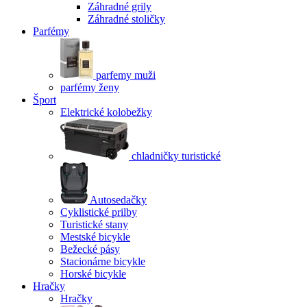
Záhradné grily
Záhradné stoličky
Parfémy
parfemy muži
parfémy ženy
Šport
Elektrické kolobežky
chladničky turistické
Autosedačky
Cyklistické prilby
Turistické stany
Mestské bicykle
Bežecké pásy
Stacionárne bicykle
Horské bicykle
Hračky
Hračky