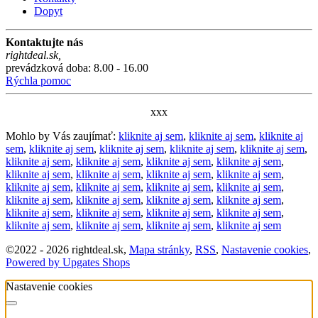
Dopyt
Kontaktujte nás
rightdeal.sk
,
prevádzková doba: 8.00 - 16.00
Rýchla pomoc
xxx
Mohlo by Vás zaujímať:
kliknite aj sem
,
kliknite aj sem
,
kliknite aj
sem
,
kliknite aj sem
,
kliknite aj sem
,
kliknite aj sem
,
kliknite aj sem
,
kliknite aj sem
,
kliknite aj sem
,
kliknite aj sem
,
kliknite aj sem
,
kliknite aj sem
,
kliknite aj sem
,
kliknite aj sem
,
kliknite aj sem
,
kliknite aj sem
,
kliknite aj sem
,
kliknite aj sem
,
kliknite aj sem
,
kliknite aj sem
,
kliknite aj sem
,
kliknite aj sem
,
kliknite aj sem
,
kliknite aj sem
,
kliknite aj sem
,
kliknite aj sem
,
kliknite aj sem
,
kliknite aj sem
,
kliknite aj sem
,
kliknite aj sem
,
kliknite aj sem
©
2022 -
2026
rightdeal.sk
,
Mapa stránky
,
RSS
,
Nastavenie cookies
,
Powered by Upgates Shops
Nastavenie cookies