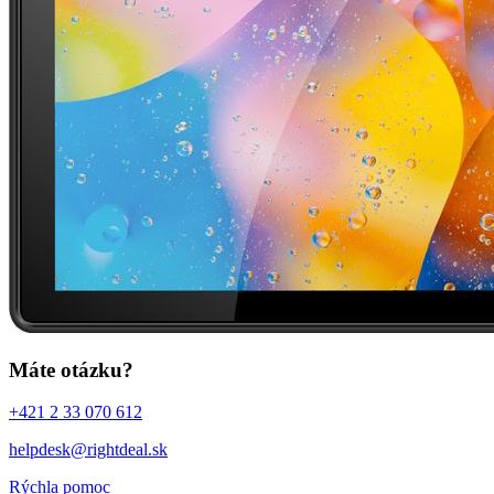
Máte otázku?
+421 2 33 070 612
helpdesk@rightdeal.sk
Rýchla pomoc