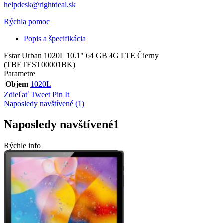
helpdesk@rightdeal.sk
Rýchla pomoc
Popis a špecifikácia
Estar Urban 1020L 10.1" 64 GB 4G LTE Čierny
(TBETEST00001BK)
Parametre
Objem
1020L
Zdieľať
Tweet
Pin It
Naposledy navštívené (1)
Naposledy navštívené
1
Rýchle info