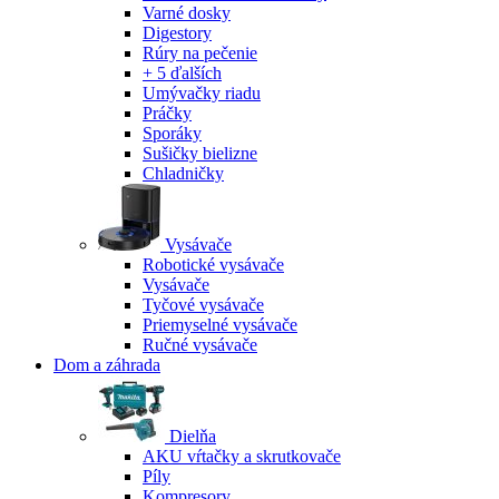
Varné dosky
Digestory
Rúry na pečenie
+ 5 ďalších
Umývačky riadu
Práčky
Sporáky
Sušičky bielizne
Chladničky
Vysávače
Robotické vysávače
Vysávače
Tyčové vysávače
Priemyselné vysávače
Ručné vysávače
Dom a záhrada
Dielňa
AKU vŕtačky a skrutkovače
Píly
Kompresory