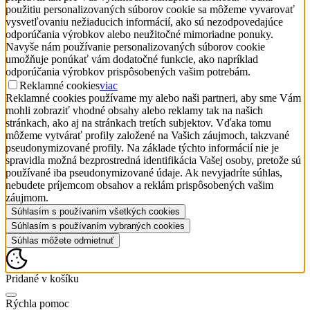
použitiu personalizovaných súborov cookie sa môžeme vyvarovať
vysvetľovaniu nežiaducich informácií, ako sú nezodpovedajúce
odporúčania výrobkov alebo neužitočné mimoriadne ponuky.
Navyše nám používanie personalizovaných súborov cookie
umožňuje ponúkať vám dodatočné funkcie, ako napríklad
odporúčania výrobkov prispôsobených vašim potrebám.
Reklamné cookies
viac
Reklamné cookies používame my alebo naši partneri, aby sme Vám
mohli zobraziť vhodné obsahy alebo reklamy tak na našich
stránkach, ako aj na stránkach tretích subjektov. Vďaka tomu
môžeme vytvárať profily založené na Vašich záujmoch, takzvané
pseudonymizované profily. Na základe týchto informácií nie je
spravidla možná bezprostredná identifikácia Vašej osoby, pretože sú
používané iba pseudonymizované údaje. Ak nevyjadríte súhlas,
nebudete príjemcom obsahov a reklám prispôsobených vašim
záujmom.
Súhlasím s používaním všetkých cookies
Súhlasím s používaním vybraných cookies
Súhlas môžete odmietnuť
Pridané v košíku
Rýchla pomoc