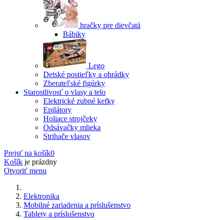
hračky pre dievčatá
Bábiky
Lego
Detské postieľky a ohrádky
Zberateľské figúrky
Starostlivosť o vlasy a telo
Elektrické zubné kefky
Epilátory
Holiace strojčeky
Odsávačky mlieka
Strihače vlasov
Prejsť na košík
0
Košík
je prázdny
Otvoriť menu
Elektronika
Mobilné zariadenia a príslušenstvo
Tablety a príslušenstvo