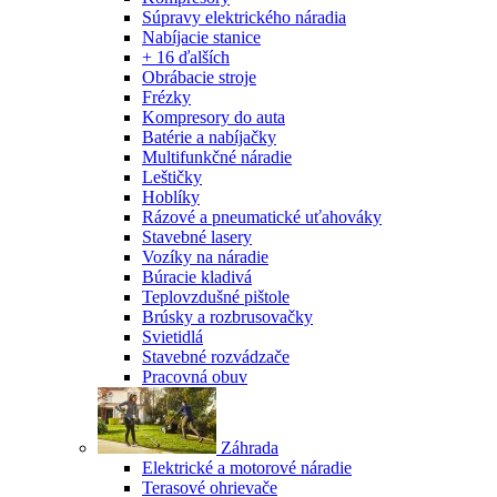
Súpravy elektrického náradia
Nabíjacie stanice
+ 16 ďalších
Obrábacie stroje
Frézky
Kompresory do auta
Batérie a nabíjačky
Multifunkčné náradie
Leštičky
Hoblíky
Rázové a pneumatické uťahováky
Stavebné lasery
Vozíky na náradie
Búracie kladivá
Teplovzdušné pištole
Brúsky a rozbrusovačky
Svietidlá
Stavebné rozvádzače
Pracovná obuv
Záhrada
Elektrické a motorové náradie
Terasové ohrievače