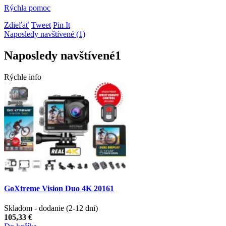
Rýchla pomoc
Zdieľať
Tweet
Pin It
Naposledy navštívené (1)
Naposledy navštívené
1
Rýchle info
GoXtreme Vision Duo 4K 20161
Skladom - dodanie (2-12 dni)
105,33 €