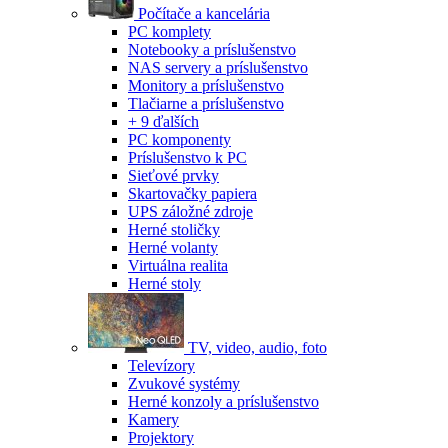
Počítače a kancelária
PC komplety
Notebooky a príslušenstvo
NAS servery a príslušenstvo
Monitory a príslušenstvo
Tlačiarne a príslušenstvo
+ 9 ďalších
PC komponenty
Príslušenstvo k PC
Sieťové prvky
Skartovačky papiera
UPS záložné zdroje
Herné stoličky
Herné volanty
Virtuálna realita
Herné stoly
TV, video, audio, foto
Televízory
Zvukové systémy
Herné konzoly a príslušenstvo
Kamery
Projektory