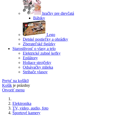
hračky pre dievčatá
Bábiky
Lego
Detské postieľky a ohrádky
Zberateľské figúrky
Starostlivosť o vlasy a telo
Elektrické zubné kefky
Epilátory
Holiace strojčeky
Odsávačky mlieka
Strihače vlasov
Prejsť na košík
0
Košík
je prázdny
Otvoriť menu
Elektronika
TV, video, audio, foto
Športové kamery