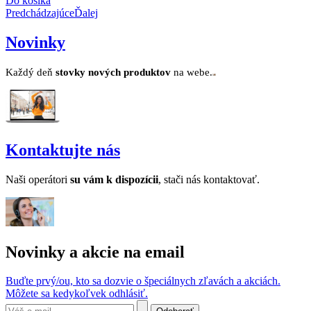
Do košíka
Predchádzajúce
Ďalej
Novinky
Každý deň
stovk
y no
vých produktov
na webe.
Kontaktujte nás
Naši operátori
su v
ám k dispozícii
, stači nás kontaktovať.
Novinky a akcie na email
Buďte prvý/ou, kto sa dozvie o špeciálnych zľavách a akciách.
Môžete sa kedykoľvek odhlásiť.