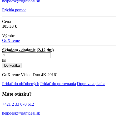
helpdesk@rightdeal.sk
Rýchla pomoc
Cena
105,33 €
Výrobca
GoXtreme
Skladom - dodanie (2-12 dni)
ks
Do košíka
GoXtreme Vision Duo 4K 20161
Pridať do obľúbených
Pridať do porovnania
Doprava a platba
Máte otázku?
+421 2 33 070 612
helpdesk@rightdeal.sk