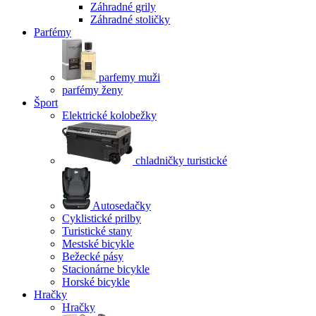
Záhradné grily
Záhradné stoličky
Parfémy
parfemy muži
parfémy ženy
Šport
Elektrické kolobežky
chladničky turistické
Autosedačky
Cyklistické prilby
Turistické stany
Mestské bicykle
Bežecké pásy
Stacionárne bicykle
Horské bicykle
Hračky
Hračky