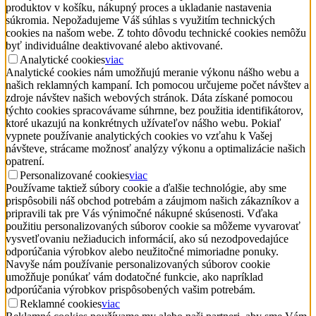
produktov v košíku, nákupný proces a ukladanie nastavenia
súkromia. Nepožadujeme Váš súhlas s využitím technických
cookies na našom webe. Z tohto dôvodu technické cookies nemôžu
byť individuálne deaktivované alebo aktivované.
Analytické cookies
viac
Analytické cookies nám umožňujú meranie výkonu nášho webu a
našich reklamných kampaní. Ich pomocou určujeme počet návštev a
zdroje návštev našich webových stránok. Dáta získané pomocou
týchto cookies spracovávame súhrnne, bez použitia identifikátorov,
ktoré ukazujú na konkrétnych užívateľov nášho webu. Pokiaľ
vypnete používanie analytických cookies vo vzťahu k Vašej
návšteve, strácame možnosť analýzy výkonu a optimalizácie našich
opatrení.
Personalizované cookies
viac
Používame taktiež súbory cookie a ďalšie technológie, aby sme
prispôsobili náš obchod potrebám a záujmom našich zákazníkov a
pripravili tak pre Vás výnimočné nákupné skúsenosti. Vďaka
použitiu personalizovaných súborov cookie sa môžeme vyvarovať
vysvetľovaniu nežiaducich informácií, ako sú nezodpovedajúce
odporúčania výrobkov alebo neužitočné mimoriadne ponuky.
Navyše nám používanie personalizovaných súborov cookie
umožňuje ponúkať vám dodatočné funkcie, ako napríklad
odporúčania výrobkov prispôsobených vašim potrebám.
Reklamné cookies
viac