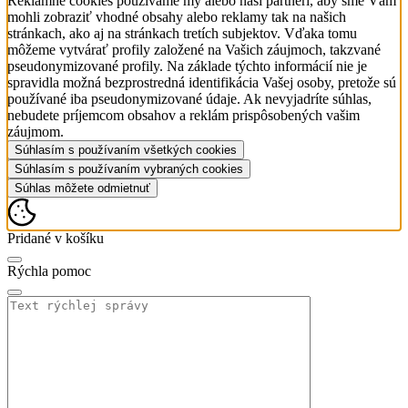
Reklamné cookies používame my alebo naši partneri, aby sme Vám
mohli zobraziť vhodné obsahy alebo reklamy tak na našich
stránkach, ako aj na stránkach tretích subjektov. Vďaka tomu
môžeme vytvárať profily založené na Vašich záujmoch, takzvané
pseudonymizované profily. Na základe týchto informácií nie je
spravidla možná bezprostredná identifikácia Vašej osoby, pretože sú
používané iba pseudonymizované údaje. Ak nevyjadríte súhlas,
nebudete príjemcom obsahov a reklám prispôsobených vašim
záujmom.
Súhlasím s používaním všetkých cookies
Súhlasím s používaním vybraných cookies
Súhlas môžete odmietnuť
Pridané v košíku
Rýchla pomoc