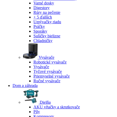
Varné dosky
Digestory
Rúry na pečenie
+ 5 ďalších
Umývačky riadu
Práčky
Sporáky
Sušičky bielizne
Chladničky
Vysávače
Robotické vysávače
Vysávače
Tyčové vysávače
Priemyselné vysávače
Ručné vysávače
Dom a záhrada
Dielňa
AKU vŕtačky a skrutkovače
Píly
Kompresory