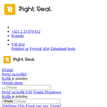
+421 2 33 070 612
Kontakt
Váš účet
Prihlásiť sa
Vytvoriť účet
Zabudnuté heslo
Hľadať
Prejsť na košík
0
Košík
je prázdny
Otvoriť menu
Prejsť na košík
0 €
0
Toggle Dropdown
Košík
je prázdny
Hľadať
Telefónne číslo
Email
viac
viac
Zavrieť