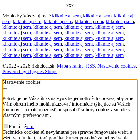
xxx
Mohlo by Vás zaujímať:
kliknite aj sem
,
kliknite aj sem
,
kliknite aj
sem
,
kliknite aj sem
,
kliknite aj sem
,
kliknite aj sem
,
kliknite aj sem
,
kliknite aj sem
,
kliknite aj sem
,
kliknite aj sem
,
kliknite aj sem
,
kliknite aj sem
,
kliknite aj sem
,
kliknite aj sem
,
kliknite aj sem
,
kliknite aj sem
,
kliknite aj sem
,
kliknite aj sem
,
kliknite aj sem
,
kliknite aj sem
,
kliknite aj sem
,
kliknite aj sem
,
kliknite aj sem
,
kliknite aj sem
,
kliknite aj sem
,
kliknite aj sem
,
kliknite aj sem
,
kliknite aj sem
,
kliknite aj sem
,
kliknite aj sem
,
kliknite aj sem
©
2022 -
2026
rightdeal.sk
,
Mapa stránky
,
RSS
,
Nastavenie cookies
,
Powered by Upgates Shops
Nastavenie cookies
Potrebujeme Váš súhlas na využitie jednotlivých cookies, aby sme
Vám okrem iného mohli ukazovať informácie týkajúce sa Vašich
záujmov. Tu máte možnosť prispôsobiť súbory cookie v súlade s
vlastnými preferenciami.
Funkčné
viac
Technické cookies sú nevyhnutné pre správne fungovanie webu a
všetkých funkcií, ktoré ponúka. Sú zodpovedné za uchovávanie