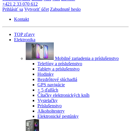
+421 2 33 070 612
Prihlásiť sa
Vytvoriť účet
Zabudnuté heslo
Kontakt
TOP zľavy
Elektronika
Mobilné zariadenia a príslušenstvo
Telefóny a príslušenstvo
Tablety a príslušenstvo
Hodinky
Bezdrôtové slúchadlá
GPS navigácie
+ 5 ďalších
Čítačky elektronických kníh
Vysielačky
Príslušenstvo
Alkoholtestery
Elektronické pestúnky