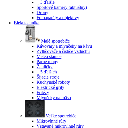
+ 3 ďalšie
Športové kamery
(aktuálny)
Drony
Fotoaparáty a objektívy
Biela technika
Malé spotrebiče
Kávovary a mlynčeky na kávu
Zvlhčovače a čističe vzduchu
Meteo stanice
Parné mopy
Žehličky
+ 5 ďalších
Šijacie stroje
Kuchynské roboty
Elektrické grily
Fritézy
Mlynčeky na mäso
Veľké spotrebiče
Mikrovlnné rúry
Vstavané mikrovlnné rúry