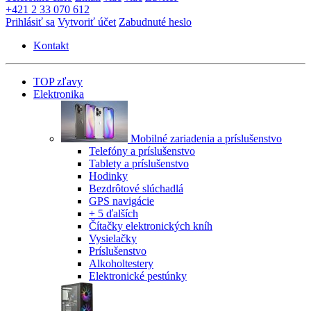
+421 2 33 070 612
Prihlásiť sa
Vytvoriť účet
Zabudnuté heslo
Kontakt
TOP zľavy
Elektronika
Mobilné zariadenia a príslušenstvo
Telefóny a príslušenstvo
Tablety a príslušenstvo
Hodinky
Bezdrôtové slúchadlá
GPS navigácie
+ 5 ďalších
Čítačky elektronických kníh
Vysielačky
Príslušenstvo
Alkoholtestery
Elektronické pestúnky