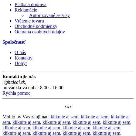
Platba a doprava
Reklamácie
-
Autorizované servisy
Vrátenie tovaru
Obchodné podmienky
Ochrana osobných údajov
Spoločnosť
O nás
Kontakty
Dopyt
Kontaktujte nás
rightdeal.sk
,
prevádzková doba: 8.00 - 16.00
Rýchla pomoc
xxx
Mohlo by Vás zaujímať:
kliknite aj sem
,
kliknite aj sem
,
kliknite aj
sem
,
kliknite aj sem
,
kliknite aj sem
,
kliknite aj sem
,
kliknite aj sem
,
kliknite aj sem
,
kliknite aj sem
,
kliknite aj sem
,
kliknite aj sem
,
kliknite aj sem
,
kliknite aj sem
,
kliknite aj sem
,
kliknite aj sem
,