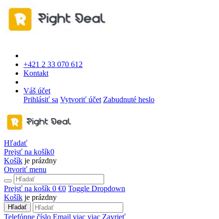
+421 2 33 070 612
Kontakt
Váš účet
Prihlásiť sa
Vytvoriť účet
Zabudnuté heslo
Hľadať
Prejsť na košík
0
Košík
je prázdny
Otvoriť menu
Prejsť na košík
0 €
0
Toggle Dropdown
Košík
je prázdny
Hľadať
Telefónne číslo
Email
viac
viac
Zavrieť