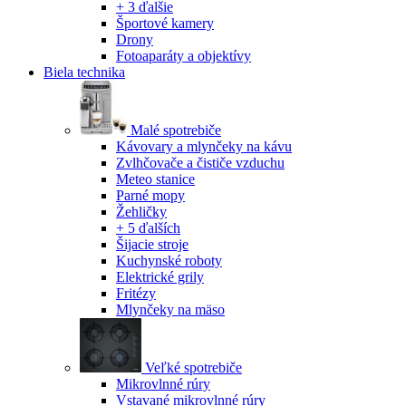
+ 3 ďalšie
Športové kamery
Drony
Fotoaparáty a objektívy
Biela technika
Malé spotrebiče
Kávovary a mlynčeky na kávu
Zvlhčovače a čističe vzduchu
Meteo stanice
Parné mopy
Žehličky
+ 5 ďalších
Šijacie stroje
Kuchynské roboty
Elektrické grily
Fritézy
Mlynčeky na mäso
Veľké spotrebiče
Mikrovlnné rúry
Vstavané mikrovlnné rúry