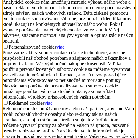
Analytické cookies nám umožňujú meranie výkonu nášho webu a
našich reklamných kampaní. Ich pomocou určujeme počet návštev a
zdroje návštev našich webových stránok. Dáta získané pomocou
týchto cookies spracovávame súhrnne, bez použitia identifikátorov,
ktoré ukazujú na konkrétnych užívateľov nášho webu. Pokiaľ
vypnete používanie analytických cookies vo vzťahu k Vašej
návšteve, strácame možnosť analýzy výkonu a optimalizácie našich
opatrení.
Personalizované cookies
viac
Používame taktiež súbory cookie a ďalšie technológie, aby sme
prispôsobili náš obchod potrebám a záujmom našich zákazníkov a
pripravili tak pre Vás výnimočné nákupné skúsenosti. Vďaka
použitiu personalizovaných súborov cookie sa môžeme vyvarovať
vysvetľovaniu nežiaducich informácií, ako sú nezodpovedajúce
odporúčania výrobkov alebo neužitočné mimoriadne ponuky.
Navyše nám používanie personalizovaných súborov cookie
umožňuje ponúkať vám dodatočné funkcie, ako napríklad
odporúčania výrobkov prispôsobených vašim potrebám.
Reklamné cookies
viac
Reklamné cookies používame my alebo naši partneri, aby sme Vám
mohli zobraziť vhodné obsahy alebo reklamy tak na našich
stránkach, ako aj na stránkach tretích subjektov. Vďaka tomu
môžeme vytvárať profily založené na Vašich záujmoch, takzvané
pseudonymizované profily. Na základe týchto informácií nie je
spravidla možná bezprostredná identifikácia Vašej osoby, pretože sú