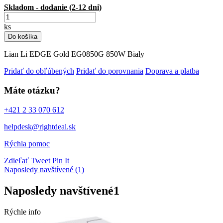
Skladom - dodanie (2-12 dni)
ks
Do košíka
Lian Li EDGE Gold EG0850G 850W Biały
Pridať do obľúbených
Pridať do porovnania
Doprava a platba
Máte otázku?
+421 2 33 070 612
helpdesk@rightdeal.sk
Rýchla pomoc
Zdieľať
Tweet
Pin It
Naposledy navštívené (1)
Naposledy navštívené
1
Rýchle info