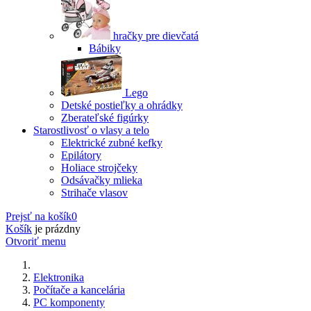
hračky pre dievčatá
Bábiky
Lego
Detské postieľky a ohrádky
Zberateľské figúrky
Starostlivosť o vlasy a telo
Elektrické zubné kefky
Epilátory
Holiace strojčeky
Odsávačky mlieka
Strihače vlasov
Prejsť na košík
0
Košík
je prázdny
Otvoriť menu
Elektronika
Počítače a kancelária
PC komponenty