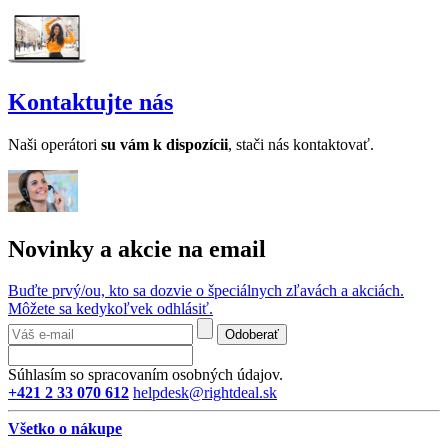
Kontaktujte nás
Naši operátori
su v
ám k dispozícii
, stači nás kontaktovať.
Novinky a akcie na email
Buďte prvý/ou, kto sa dozvie o špeciálnych zľavách a akciách.
Môžete sa kedykoľvek odhlásiť.
Odoberať
Súhlasím so spracovaním osobných údajov.
+421 2 33 070 612
helpdesk@rightdeal.sk
Všetko o nákupe