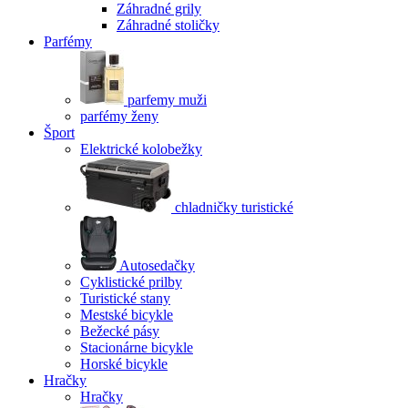
Záhradné grily
Záhradné stoličky
Parfémy
parfemy muži
parfémy ženy
Šport
Elektrické kolobežky
chladničky turistické
Autosedačky
Cyklistické prilby
Turistické stany
Mestské bicykle
Bežecké pásy
Stacionárne bicykle
Horské bicykle
Hračky
Hračky