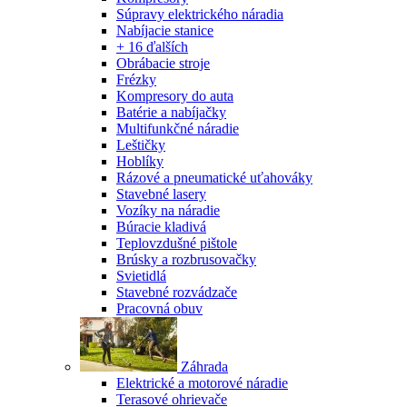
Súpravy elektrického náradia
Nabíjacie stanice
+ 16 ďalších
Obrábacie stroje
Frézky
Kompresory do auta
Batérie a nabíjačky
Multifunkčné náradie
Leštičky
Hoblíky
Rázové a pneumatické uťahováky
Stavebné lasery
Vozíky na náradie
Búracie kladivá
Teplovzdušné pištole
Brúsky a rozbrusovačky
Svietidlá
Stavebné rozvádzače
Pracovná obuv
Záhrada
Elektrické a motorové náradie
Terasové ohrievače