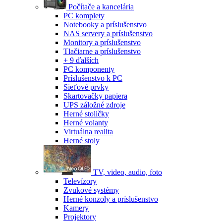
Počítače a kancelária
PC komplety
Notebooky a príslušenstvo
NAS servery a príslušenstvo
Monitory a príslušenstvo
Tlačiarne a príslušenstvo
+ 9 ďalších
PC komponenty
Príslušenstvo k PC
Sieťové prvky
Skartovačky papiera
UPS záložné zdroje
Herné stoličky
Herné volanty
Virtuálna realita
Herné stoly
TV, video, audio, foto
Televízory
Zvukové systémy
Herné konzoly a príslušenstvo
Kamery
Projektory