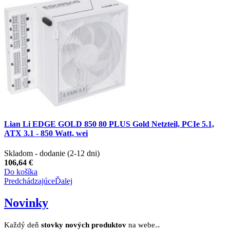
Lian Li EDGE GOLD 850 80 PLUS Gold Netzteil, PCIe 5.1,
ATX 3.1 - 850 Watt, wei
Skladom - dodanie (2-12 dni)
106,64 €
Do košíka
Predchádzajúce
Ďalej
Novinky
Každý deň
stovk
y no
vých produktov
na webe.