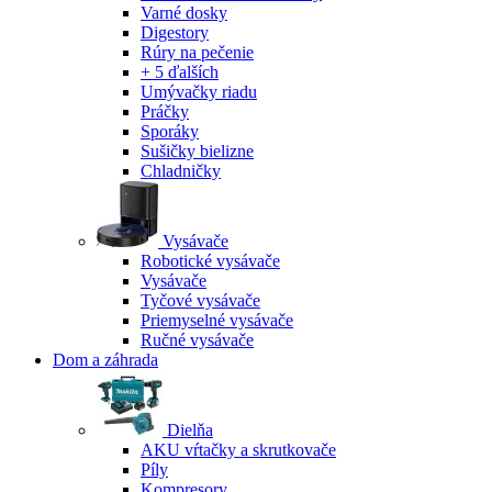
Varné dosky
Digestory
Rúry na pečenie
+ 5 ďalších
Umývačky riadu
Práčky
Sporáky
Sušičky bielizne
Chladničky
Vysávače
Robotické vysávače
Vysávače
Tyčové vysávače
Priemyselné vysávače
Ručné vysávače
Dom a záhrada
Dielňa
AKU vŕtačky a skrutkovače
Píly
Kompresory