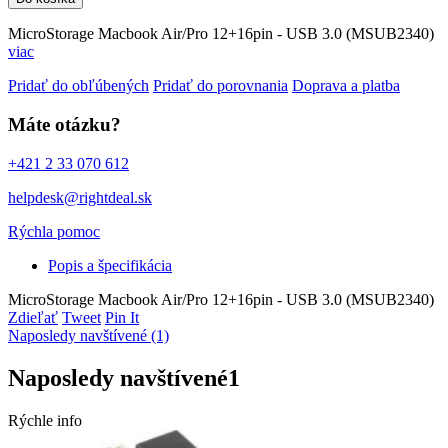
MicroStorage Macbook Air/Pro 12+16pin - USB 3.0 (MSUB2340)
viac
Pridať do obľúbených
Pridať do porovnania
Doprava a platba
Máte otázku?
+421 2 33 070 612
helpdesk@rightdeal.sk
Rýchla pomoc
Popis a špecifikácia
MicroStorage Macbook Air/Pro 12+16pin - USB 3.0 (MSUB2340)
Zdieľať
Tweet
Pin It
Naposledy navštívené (1)
Naposledy navštívené
1
Rýchle info