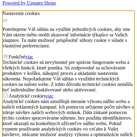
Powered by Upgates Shops
Nastavenie cookies
Potrebujeme Váš súhlas na využitie jednotlivých cookies, aby sme
Vám okrem iného mohli ukazovať informácie týkajúce sa Vašich
záujmov. Tu máte možnosť prispôsobiť súbory cookie v súlade s
vlastnými preferenciami.
Funkčné
viac
Technické cookies sú nevyhnutné pre správne fungovanie webu a
všetkých funkcií, ktoré ponúka. Sú zodpovedné za uchovávanie
produktov v košíku, nákupný proces a ukladanie nastavenia
súkromia. Nepožadujeme Váš súhlas s využitím technických
cookies na našom webe. Z tohto dôvodu technické cookies nemôžu
byť individuálne deaktivované alebo aktivované.
Analytické cookies
viac
Analytické cookies nám umožňujú meranie výkonu nášho webu a
našich reklamných kampaní. Ich pomocou určujeme počet návštev a
zdroje návštev našich webových stránok. Dáta získané pomocou
týchto cookies spracovávame súhrnne, bez použitia identifikátorov,
ktoré ukazujú na konkrétnych užívateľov nášho webu. Pokiaľ
vypnete používanie analytických cookies vo vzťahu k Vašej
návšteve, strácame možnosť analýzy výkonu a optimalizácie našich