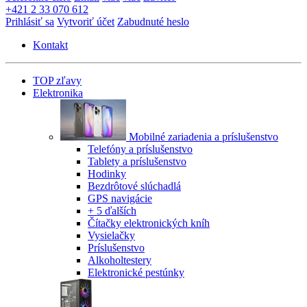
+421 2 33 070 612
Prihlásiť sa
Vytvoriť účet
Zabudnuté heslo
Kontakt
TOP zľavy
Elektronika
Mobilné zariadenia a príslušenstvo
Telefóny a príslušenstvo
Tablety a príslušenstvo
Hodinky
Bezdrôtové slúchadlá
GPS navigácie
+ 5 ďalších
Čítačky elektronických kníh
Vysielačky
Príslušenstvo
Alkoholtestery
Elektronické pestúnky