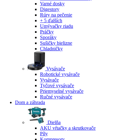
Varné dosky
Digestory
Rúry na pečenie
+ 5 ďalších
Umývačky riadu
Práčky
Sporáky
Sušičky bielizne
Chladničky
Vysávače
Robotické vysávače
Vysávače
Tyčové vysávače
Priemyselné vysávače
Ručné vysávače
Dom a záhrada
Dielňa
AKU vŕtačky a skrutkovače
Píly
Kompresory