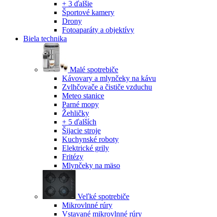
+ 3 ďalšie
Športové kamery
Drony
Fotoaparáty a objektívy
Biela technika
Malé spotrebiče
Kávovary a mlynčeky na kávu
Zvlhčovače a čističe vzduchu
Meteo stanice
Parné mopy
Žehličky
+ 5 ďalších
Šijacie stroje
Kuchynské roboty
Elektrické grily
Fritézy
Mlynčeky na mäso
Veľké spotrebiče
Mikrovlnné rúry
Vstavané mikrovlnné rúry