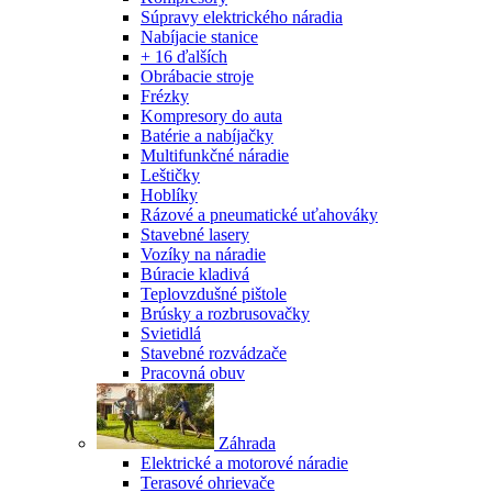
Súpravy elektrického náradia
Nabíjacie stanice
+ 16 ďalších
Obrábacie stroje
Frézky
Kompresory do auta
Batérie a nabíjačky
Multifunkčné náradie
Leštičky
Hoblíky
Rázové a pneumatické uťahováky
Stavebné lasery
Vozíky na náradie
Búracie kladivá
Teplovzdušné pištole
Brúsky a rozbrusovačky
Svietidlá
Stavebné rozvádzače
Pracovná obuv
Záhrada
Elektrické a motorové náradie
Terasové ohrievače