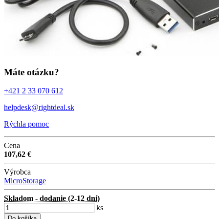
Máte otázku?
+421 2 33 070 612
helpdesk@rightdeal.sk
Rýchla pomoc
Cena
107,62 €
Výrobca
MicroStorage
Skladom - dodanie (2-12 dni)
ks
Do košíka