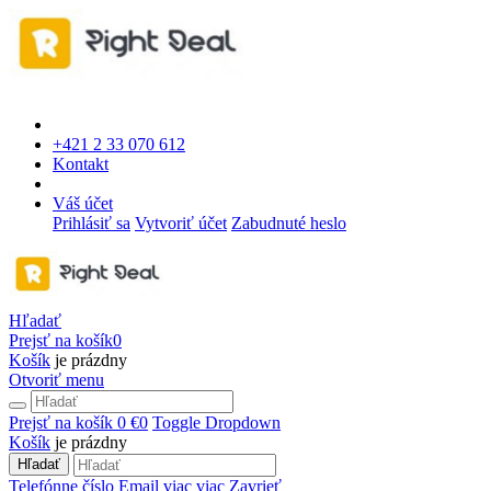
+421 2 33 070 612
Kontakt
Váš účet
Prihlásiť sa
Vytvoriť účet
Zabudnuté heslo
Hľadať
Prejsť na košík
0
Košík
je prázdny
Otvoriť menu
Prejsť na košík
0 €
0
Toggle Dropdown
Košík
je prázdny
Hľadať
Telefónne číslo
Email
viac
viac
Zavrieť