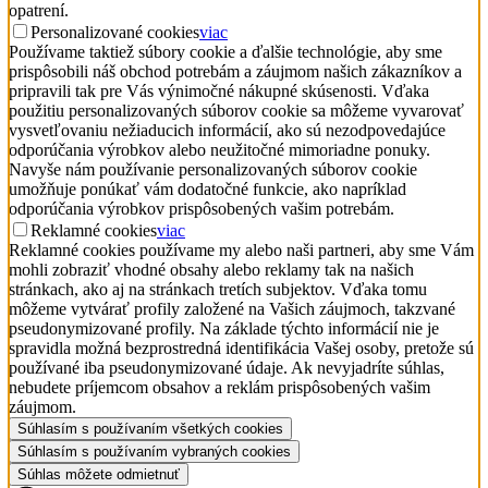
opatrení.
Personalizované cookies
viac
Používame taktiež súbory cookie a ďalšie technológie, aby sme
prispôsobili náš obchod potrebám a záujmom našich zákazníkov a
pripravili tak pre Vás výnimočné nákupné skúsenosti. Vďaka
použitiu personalizovaných súborov cookie sa môžeme vyvarovať
vysvetľovaniu nežiaducich informácií, ako sú nezodpovedajúce
odporúčania výrobkov alebo neužitočné mimoriadne ponuky.
Navyše nám používanie personalizovaných súborov cookie
umožňuje ponúkať vám dodatočné funkcie, ako napríklad
odporúčania výrobkov prispôsobených vašim potrebám.
Reklamné cookies
viac
Reklamné cookies používame my alebo naši partneri, aby sme Vám
mohli zobraziť vhodné obsahy alebo reklamy tak na našich
stránkach, ako aj na stránkach tretích subjektov. Vďaka tomu
môžeme vytvárať profily založené na Vašich záujmoch, takzvané
pseudonymizované profily. Na základe týchto informácií nie je
spravidla možná bezprostredná identifikácia Vašej osoby, pretože sú
používané iba pseudonymizované údaje. Ak nevyjadríte súhlas,
nebudete príjemcom obsahov a reklám prispôsobených vašim
záujmom.
Súhlasím s používaním všetkých cookies
Súhlasím s používaním vybraných cookies
Súhlas môžete odmietnuť