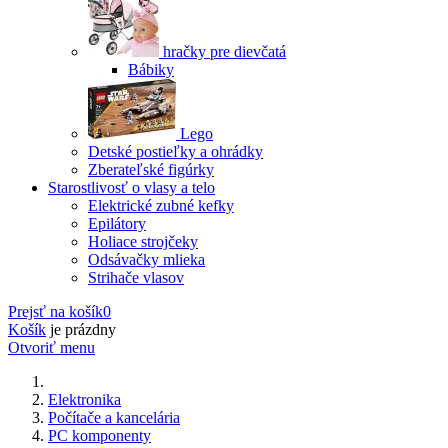
hračky pre dievčatá
Bábiky
Lego
Detské postieľky a ohrádky
Zberateľské figúrky
Starostlivosť o vlasy a telo
Elektrické zubné kefky
Epilátory
Holiace strojčeky
Odsávačky mlieka
Strihače vlasov
Prejsť na košík
0
Košík
je prázdny
Otvoriť menu
Elektronika
Počítače a kancelária
PC komponenty