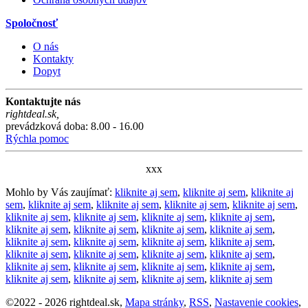
Spoločnosť
O nás
Kontakty
Dopyt
Kontaktujte nás
rightdeal.sk
,
prevádzková doba: 8.00 - 16.00
Rýchla pomoc
xxx
Mohlo by Vás zaujímať:
kliknite aj sem
,
kliknite aj sem
,
kliknite aj
sem
,
kliknite aj sem
,
kliknite aj sem
,
kliknite aj sem
,
kliknite aj sem
,
kliknite aj sem
,
kliknite aj sem
,
kliknite aj sem
,
kliknite aj sem
,
kliknite aj sem
,
kliknite aj sem
,
kliknite aj sem
,
kliknite aj sem
,
kliknite aj sem
,
kliknite aj sem
,
kliknite aj sem
,
kliknite aj sem
,
kliknite aj sem
,
kliknite aj sem
,
kliknite aj sem
,
kliknite aj sem
,
kliknite aj sem
,
kliknite aj sem
,
kliknite aj sem
,
kliknite aj sem
,
kliknite aj sem
,
kliknite aj sem
,
kliknite aj sem
,
kliknite aj sem
©
2022 -
2026
rightdeal.sk
,
Mapa stránky
,
RSS
,
Nastavenie cookies
,