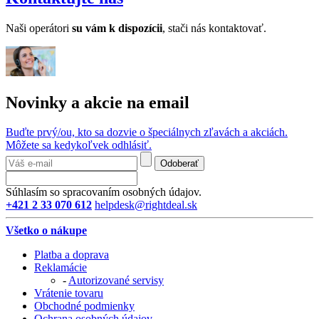
Naši operátori
su v
ám k dispozícii
, stači nás kontaktovať.
Novinky a akcie na email
Buďte prvý/ou, kto sa dozvie o špeciálnych zľavách a akciách.
Môžete sa kedykoľvek odhlásiť.
Odoberať
Súhlasím so spracovaním osobných údajov.
+421 2 33 070 612
helpdesk@rightdeal.sk
Všetko o nákupe
Platba a doprava
Reklamácie
-
Autorizované servisy
Vrátenie tovaru
Obchodné podmienky
Ochrana osobných údajov