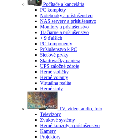
Počítače a kancelária
PC komplety
Notebooky a príslušenstvo
NAS servery a príslušenstvo
Monitory a príslušenstvo
Tlačiarne a príslušenstvo
+ 9 ďalších
PC komponenty
Príslušenstvo k PC
Sieťové prvky
Skartovačky papiera
UPS záložné zdroje
Herné stoličky
Herné volanty
Virtuálna realita
Herné stoly
TV, video, audio, foto
Televízory
Zvukové systémy
Herné konzoly a príslušenstvo
Kamery
Projektory