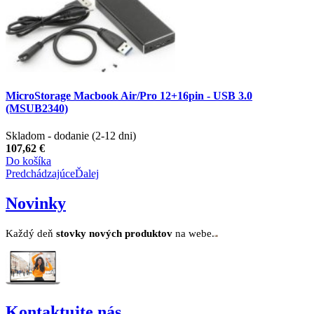
MicroStorage Macbook Air/Pro 12+16pin - USB 3.0
(MSUB2340)
Skladom - dodanie (2-12 dni)
107,62 €
Do košíka
Predchádzajúce
Ďalej
Novinky
Každý deň
stovk
y no
vých produktov
na webe.
Kontaktujte nás