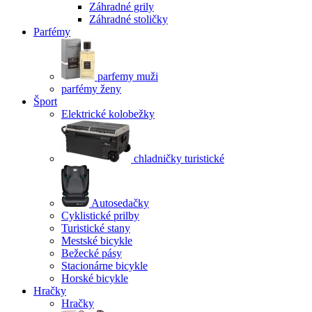
Záhradné grily
Záhradné stoličky
Parfémy
parfemy muži
parfémy ženy
Šport
Elektrické kolobežky
chladničky turistické
Autosedačky
Cyklistické prilby
Turistické stany
Mestské bicykle
Bežecké pásy
Stacionárne bicykle
Horské bicykle
Hračky
Hračky