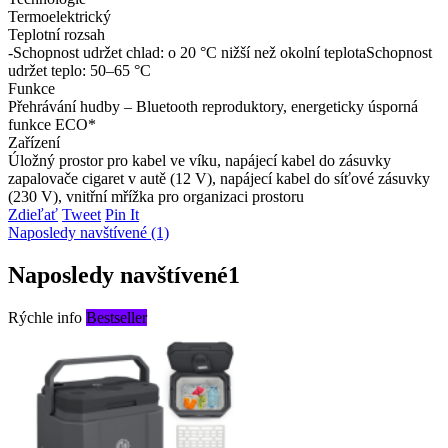
Termoelektrický
Teplotní rozsah
-Schopnost udržet chlad: o 20 °C nižší než okolní teplotaSchopnost
udržet teplo: 50–65 °C
Funkce
Přehrávání hudby – Bluetooth reproduktory, energeticky úsporná
funkce ECO*
Zařízení
Úložný prostor pro kabel ve víku, napájecí kabel do zásuvky
zapalovače cigaret v autě (12 V), napájecí kabel do síťové zásuvky
(230 V), vnitřní mřížka pro organizaci prostoru
Zdieľať
Tweet
Pin It
Naposledy navštívené (1)
Naposledy navštívené
1
Rýchle info
Bestseller