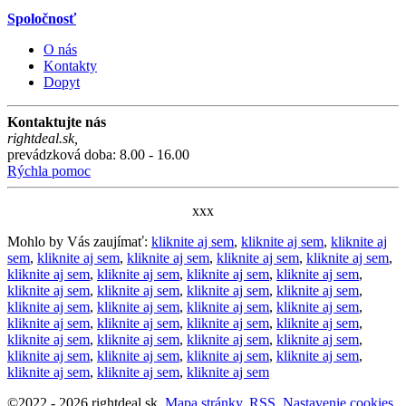
Spoločnosť
O nás
Kontakty
Dopyt
Kontaktujte nás
rightdeal.sk
,
prevádzková doba: 8.00 - 16.00
Rýchla pomoc
xxx
Mohlo by Vás zaujímať:
kliknite aj sem
,
kliknite aj sem
,
kliknite aj
sem
,
kliknite aj sem
,
kliknite aj sem
,
kliknite aj sem
,
kliknite aj sem
,
kliknite aj sem
,
kliknite aj sem
,
kliknite aj sem
,
kliknite aj sem
,
kliknite aj sem
,
kliknite aj sem
,
kliknite aj sem
,
kliknite aj sem
,
kliknite aj sem
,
kliknite aj sem
,
kliknite aj sem
,
kliknite aj sem
,
kliknite aj sem
,
kliknite aj sem
,
kliknite aj sem
,
kliknite aj sem
,
kliknite aj sem
,
kliknite aj sem
,
kliknite aj sem
,
kliknite aj sem
,
kliknite aj sem
,
kliknite aj sem
,
kliknite aj sem
,
kliknite aj sem
,
kliknite aj sem
,
kliknite aj sem
,
kliknite aj sem
©
2022 -
2026
rightdeal.sk
,
Mapa stránky
,
RSS
,
Nastavenie cookies
,