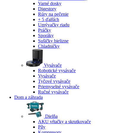
Varné dosky
Digestory
Rúry na pečenie
+ 5 ďalších
Umývačky riadu
Práčky
Sporáky
Sušičky bielizne
Chladničky
Vysávače
Robotické vysávače
Vysávače
Tyčové vysávače
Priemyselné vysávače
Ručné vysávače
Dom a záhrada
Dielňa
AKU vŕtačky a skrutkovače
Píly
Kompresory