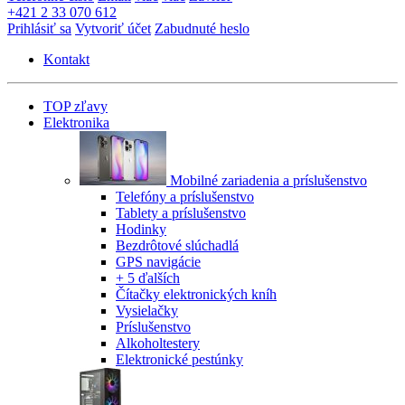
+421 2 33 070 612
Prihlásiť sa
Vytvoriť účet
Zabudnuté heslo
Kontakt
TOP zľavy
Elektronika
Mobilné zariadenia a príslušenstvo
Telefóny a príslušenstvo
Tablety a príslušenstvo
Hodinky
Bezdrôtové slúchadlá
GPS navigácie
+ 5 ďalších
Čítačky elektronických kníh
Vysielačky
Príslušenstvo
Alkoholtestery
Elektronické pestúnky