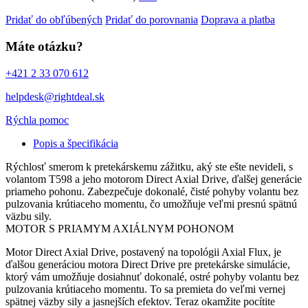
Pridať do obľúbených
Pridať do porovnania
Doprava a platba
Máte otázku?
+421 2 33 070 612
helpdesk@rightdeal.sk
Rýchla pomoc
Popis a špecifikácia
Rýchlosť smerom k pretekárskemu zážitku, aký ste ešte nevideli, s
volantom T598 a jeho motorom Direct Axial Drive, ďalšej generácie
priameho pohonu. Zabezpečuje dokonalé, čisté pohyby volantu bez
pulzovania krútiaceho momentu, čo umožňuje veľmi presnú spätnú
väzbu sily.
MOTOR S PRIAMYM AXIÁLNYM POHONOM
Motor Direct Axial Drive, postavený na topológii Axial Flux, je
ďalšou generáciou motora Direct Drive pre pretekárske simulácie,
ktorý vám umožňuje dosiahnuť dokonalé, ostré pohyby volantu bez
pulzovania krútiaceho momentu. To sa premieta do veľmi vernej
spätnej väzby sily a jasnejších efektov. Teraz okamžite pocítite