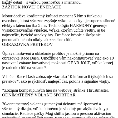
každý detail – s väčšou presnosťou a intenzitou.
ZÁŽITOK NOVEJ GENERÁCIE
Motor dodáva konštantný krútiaci moment 5 Nm s funkciou
overshoot, ktorá výrazne zvyšuje výkon a poskytuje super zosilnené
efekty s latenciou iba 5 ms. Technológia HARMONY generuje
vysokofrekvenčné vibrácie, vďaka ktorým ucítite všetky, aj tie
najmenšie, fyzické aspekty hry. Drnčiace hrbole a škrípanie
pneumatík nebolo nikdy tak zreteľne cítiť.
OBRAZOVKA PRETEKOV
Úprava nastavení a ukladanie profilov je možné priamo na
obrazovke Race Dash. Umožňuje vám nakonfigurovať viac ako 10
nastavení vrátane inovatívnej možnosti GEAR JOLT, vďaka ktorej
je radenie cítiť na volante*.
V hrách Race Dash zobrazuje viac ako 10 informácií týkajúcich sa
pretekov*, ako je rýchlosť, najlepší čas, poloha a signálne vlajky.
*Zoznam kompatibilných hier na webovej stránke Thrustmaster.
ODNÍMATEĽNÝ VOLANT SPORTCAR
30-centimetrový volant s gumenými úchytmi má športový a
všestranný dizajn, vďaka ktorému je vhodný pre akýkoľvek typ
simulácie. Radiace páčky Mag-shift s jasnou a presnou aktiváciou