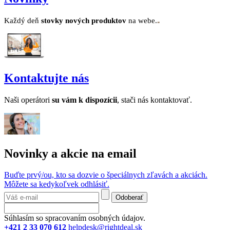
Každý deň
stovk
y no
vých produktov
na webe.
Kontaktujte nás
Naši operátori
su v
ám k dispozícii
, stači nás kontaktovať.
Novinky a akcie na email
Buďte prvý/ou, kto sa dozvie o špeciálnych zľavách a akciách.
Môžete sa kedykoľvek odhlásiť.
Odoberať
Súhlasím so spracovaním osobných údajov.
+421 2 33 070 612
helpdesk@rightdeal.sk