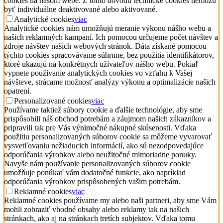
cookies na našom webe. Z tohto dôvodu technické cookies nemôžu
byť individuálne deaktivované alebo aktivované.
Analytické cookies
viac
Analytické cookies nám umožňujú meranie výkonu nášho webu a
našich reklamných kampaní. Ich pomocou určujeme počet návštev a
zdroje návštev našich webových stránok. Dáta získané pomocou
týchto cookies spracovávame súhrnne, bez použitia identifikátorov,
ktoré ukazujú na konkrétnych užívateľov nášho webu. Pokiaľ
vypnete používanie analytických cookies vo vzťahu k Vašej
návšteve, strácame možnosť analýzy výkonu a optimalizácie našich
opatrení.
Personalizované cookies
viac
Používame taktiež súbory cookie a ďalšie technológie, aby sme
prispôsobili náš obchod potrebám a záujmom našich zákazníkov a
pripravili tak pre Vás výnimočné nákupné skúsenosti. Vďaka
použitiu personalizovaných súborov cookie sa môžeme vyvarovať
vysvetľovaniu nežiaducich informácií, ako sú nezodpovedajúce
odporúčania výrobkov alebo neužitočné mimoriadne ponuky.
Navyše nám používanie personalizovaných súborov cookie
umožňuje ponúkať vám dodatočné funkcie, ako napríklad
odporúčania výrobkov prispôsobených vašim potrebám.
Reklamné cookies
viac
Reklamné cookies používame my alebo naši partneri, aby sme Vám
mohli zobraziť vhodné obsahy alebo reklamy tak na našich
stránkach, ako aj na stránkach tretích subjektov. Vďaka tomu