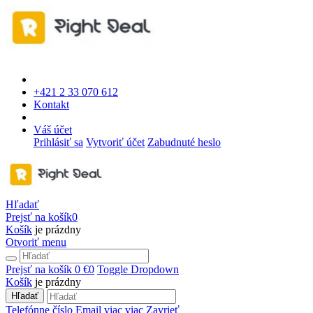
+421 2 33 070 612
Kontakt
Váš účet
Prihlásiť sa
Vytvoriť účet
Zabudnuté heslo
Hľadať
Prejsť na košík
0
Košík
je prázdny
Otvoriť menu
Prejsť na košík
0 €
0
Toggle Dropdown
Košík
je prázdny
Hľadať
Telefónne číslo
Email
viac
viac
Zavrieť