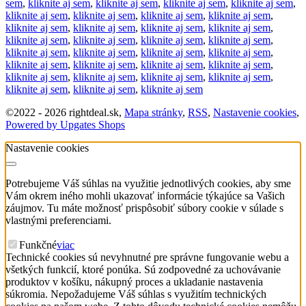
sem
,
kliknite aj sem
,
kliknite aj sem
,
kliknite aj sem
,
kliknite aj sem
,
kliknite aj sem
,
kliknite aj sem
,
kliknite aj sem
,
kliknite aj sem
,
kliknite aj sem
,
kliknite aj sem
,
kliknite aj sem
,
kliknite aj sem
,
kliknite aj sem
,
kliknite aj sem
,
kliknite aj sem
,
kliknite aj sem
,
kliknite aj sem
,
kliknite aj sem
,
kliknite aj sem
,
kliknite aj sem
,
kliknite aj sem
,
kliknite aj sem
,
kliknite aj sem
,
kliknite aj sem
,
kliknite aj sem
,
kliknite aj sem
,
kliknite aj sem
,
kliknite aj sem
,
kliknite aj sem
,
kliknite aj sem
,
kliknite aj sem
©
2022 -
2026
rightdeal.sk
,
Mapa stránky
,
RSS
,
Nastavenie cookies
,
Powered by Upgates Shops
Nastavenie cookies
Potrebujeme Váš súhlas na využitie jednotlivých cookies, aby sme
Vám okrem iného mohli ukazovať informácie týkajúce sa Vašich
záujmov. Tu máte možnosť prispôsobiť súbory cookie v súlade s
vlastnými preferenciami.
Funkčné
viac
Technické cookies sú nevyhnutné pre správne fungovanie webu a
všetkých funkcií, ktoré ponúka. Sú zodpovedné za uchovávanie
produktov v košíku, nákupný proces a ukladanie nastavenia
súkromia. Nepožadujeme Váš súhlas s využitím technických