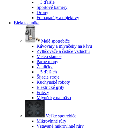
+ 3 ďalšie
Športové kamery
Drony
Fotoaparáty a objektívy
Biela technika
Malé spotrebiče
Kávovary a mlynčeky na kávu
Zvlhčovače a čističe vzduchu
Meteo stanice
Parné mopy
Žehličky
+ 5 ďalších
Šijacie stroje
Kuchynské roboty
Elektrické grily
Fritézy
Mlynčeky na mäso
Veľké spotrebiče
Mikrovlnné rúry
Vstavané mikrovlnné rúry