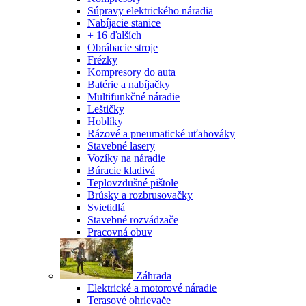
Súpravy elektrického náradia
Nabíjacie stanice
+ 16 ďalších
Obrábacie stroje
Frézky
Kompresory do auta
Batérie a nabíjačky
Multifunkčné náradie
Leštičky
Hoblíky
Rázové a pneumatické uťahováky
Stavebné lasery
Vozíky na náradie
Búracie kladivá
Teplovzdušné pištole
Brúsky a rozbrusovačky
Svietidlá
Stavebné rozvádzače
Pracovná obuv
Záhrada
Elektrické a motorové náradie
Terasové ohrievače