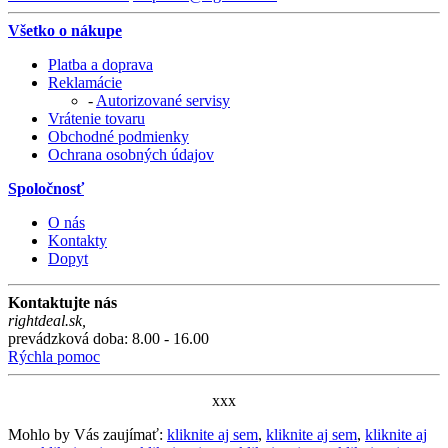
Všetko o nákupe
Platba a doprava
Reklamácie
-
Autorizované servisy
Vrátenie tovaru
Obchodné podmienky
Ochrana osobných údajov
Spoločnosť
O nás
Kontakty
Dopyt
Kontaktujte nás
rightdeal.sk
,
prevádzková doba: 8.00 - 16.00
Rýchla pomoc
xxx
Mohlo by Vás zaujímať:
kliknite aj sem
,
kliknite aj sem
,
kliknite aj