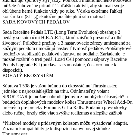
zdôrazňujú športový štýl jazdy. Pomocou multifunkčného kódovača
môžete ľubovoľne priradiť 12 ďalších aktivít, aby ste mali svoje
obľúbené herné funkcie vždy po ruke. Vďaka extrémne ľahkej
konštrukcii (811 g) skutočne pocítite plnú silu motora!
SADA KOVOVÝCH PEDÁLOV
Sada Raceline Pedals LTE (Long Term Evolution) obsahuje 2
pedály so snímačmi H.E.A.R.T., ktoré zaisťujú presnosť a dlhú
životnosť. Priložené pružiny a 3 nastavovacie zárezy umiestnené za
každým pedálom umožňujú nastaviť tvrdosť pedálov. Protišmykové
podložky stabilizujú pedálovú súpravu na podlahe. Zariadenie je
možné rozšíriť o tretí pedál Load Cell pomocou súpravy Raceline
Pedals Upgrade Kit (predáva sa samostatne, čoskoro bude k
dispozícii).
BOHATÝ EKOSYSTÉM
Súprava T598 je vašou bránou do ekosystému Thrustmaster,
jedného z najrozsiahlejších na trhu. Odnímateľný volant
SPORTCAR je možné nahradiť jedným z mnohých súčasných* a
budúcich doplnkových modelov kolies Thrustmaster Wheel Add-On
určených pre preteky Formule, GT a Rally. Pridaním prevodovky
alebo ručnej brzdy ešte viac zvýšite realizmus a zlepšíte zážitok.
*Niektoré modely s prídavným kolesom môžu vyžadovať adaptér.
Zoznam kompatibility je k dispozícii na webovej stránke
Thrustmaster.