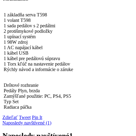
1 základňa serva T598
1 volant T598
1 sada pedálov s 2 pedálmi
2 protišmykové podložky
1 upínací systém
1 98W zdroj
1 AC napájací kábel
1 kábel USB
1 kábel pre pedálovú súpravu
1 Torx kľúč na nastavenie pedálov
Rýchly návod a informácie o záruke
Drôtové rozhranie
Pedály Plyn, brzda
Zamýšľané použitie: PC, PS4, PS5
Typ Set
Radiaca páčka
Zdieľať
Tweet
Pin It
Naposledy navštívené (1)
Naposledy navštívené
1