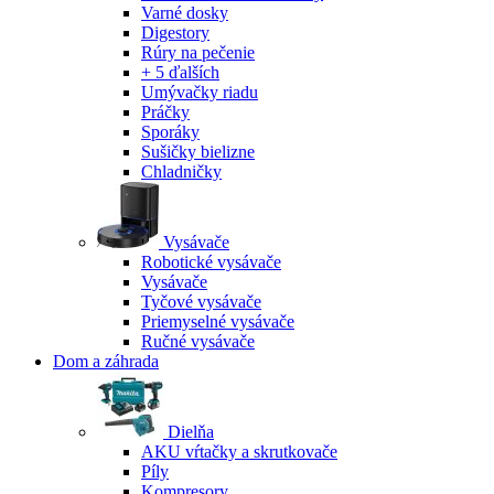
Varné dosky
Digestory
Rúry na pečenie
+ 5 ďalších
Umývačky riadu
Práčky
Sporáky
Sušičky bielizne
Chladničky
Vysávače
Robotické vysávače
Vysávače
Tyčové vysávače
Priemyselné vysávače
Ručné vysávače
Dom a záhrada
Dielňa
AKU vŕtačky a skrutkovače
Píly
Kompresory