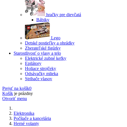
hračky pre dievčatá
Bábiky
Lego
Detské postieľky a ohrádky
Zberateľské figúrky
Starostlivosť o vlasy a telo
Elektrické zubné kefky
Epilátory
Holiace strojčeky
Odsávačky mlieka
Strihače vlasov
Prejsť na košík
0
Košík
je prázdny
Otvoriť menu
Elektronika
Počítače a kancelária
Herné volanty