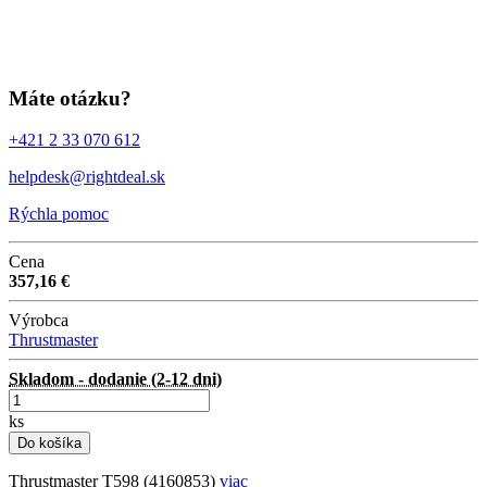
Máte otázku?
+421 2 33 070 612
helpdesk@rightdeal.sk
Rýchla pomoc
Cena
357,16 €
Výrobca
Thrustmaster
Skladom - dodanie (2-12 dni)
ks
Do košíka
Thrustmaster T598 (4160853)
viac