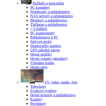
Počítače a kancelária
PC komplety
Notebooky a príslušenstvo
NAS servery a príslušenstvo
Monitory a príslušenstvo
Tlačiarne a príslušenstvo
+ 9 ďalších
PC komponenty
Príslušenstvo k PC
Sieťové prvky
Skartovačky papiera
UPS záložné zdroje
Herné stoličky
Herné volanty
(aktuálny)
Virtuálna realita
Herné stoly
TV, video, audio, foto
Televízory
Zvukové systémy
Herné konzoly a príslušenstvo
Kamery
Projektory