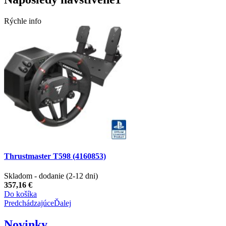
Rýchle info
Thrustmaster T598 (4160853)
Skladom - dodanie (2-12 dni)
357,16 €
Do košíka
Predchádzajúce
Ďalej
Novinky