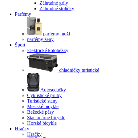
Záhradné grily
Záhradné stoličky
Parfémy
parfemy muži
parfémy ženy
Šport
Elektrické kolobežky
chladničky turistické
Autosedačky
Cyklistické prilby
Turistické stany
Mestské bicykle
Bežecké pásy
Stacionárne bicykle
Horské bicykle
Hračky
Hračky