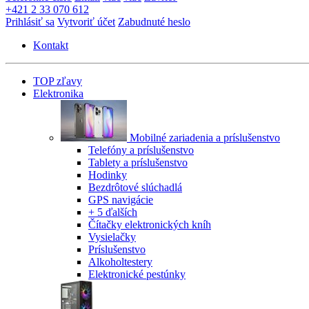
+421 2 33 070 612
Prihlásiť sa
Vytvoriť účet
Zabudnuté heslo
Kontakt
TOP zľavy
Elektronika
Mobilné zariadenia a príslušenstvo
Telefóny a príslušenstvo
Tablety a príslušenstvo
Hodinky
Bezdrôtové slúchadlá
GPS navigácie
+ 5 ďalších
Čítačky elektronických kníh
Vysielačky
Príslušenstvo
Alkoholtestery
Elektronické pestúnky