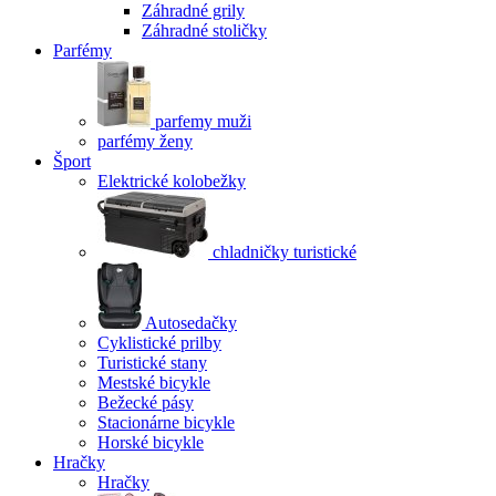
Záhradné grily
Záhradné stoličky
Parfémy
parfemy muži
parfémy ženy
Šport
Elektrické kolobežky
chladničky turistické
Autosedačky
Cyklistické prilby
Turistické stany
Mestské bicykle
Bežecké pásy
Stacionárne bicykle
Horské bicykle
Hračky
Hračky