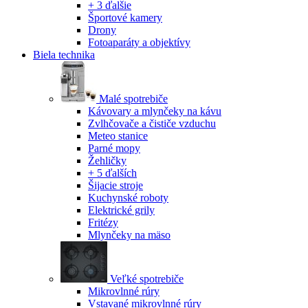
+ 3 ďalšie
Športové kamery
Drony
Fotoaparáty a objektívy
Biela technika
Malé spotrebiče
Kávovary a mlynčeky na kávu
Zvlhčovače a čističe vzduchu
Meteo stanice
Parné mopy
Žehličky
+ 5 ďalších
Šijacie stroje
Kuchynské roboty
Elektrické grily
Fritézy
Mlynčeky na mäso
Veľké spotrebiče
Mikrovlnné rúry
Vstavané mikrovlnné rúry