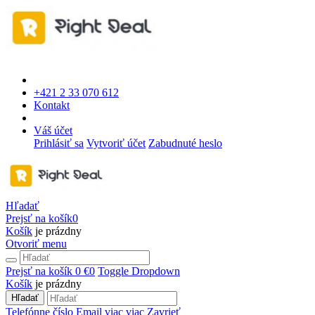
+421 2 33 070 612
Kontakt
Váš účet
Prihlásiť sa
Vytvoriť účet
Zabudnuté heslo
Hľadať
Prejsť na košík
0
Košík
je prázdny
Otvoriť menu
Prejsť na košík
0 €
0
Toggle Dropdown
Košík
je prázdny
Hľadať
Telefónne číslo
Email
viac
viac
Zavrieť