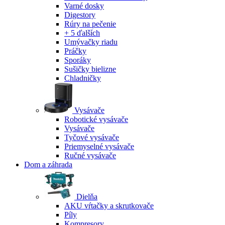
Varné dosky
Digestory
Rúry na pečenie
+ 5 ďalších
Umývačky riadu
Práčky
Sporáky
Sušičky bielizne
Chladničky
Vysávače
Robotické vysávače
Vysávače
Tyčové vysávače
Priemyselné vysávače
Ručné vysávače
Dom a záhrada
Dielňa
AKU vŕtačky a skrutkovače
Píly
Kompresory