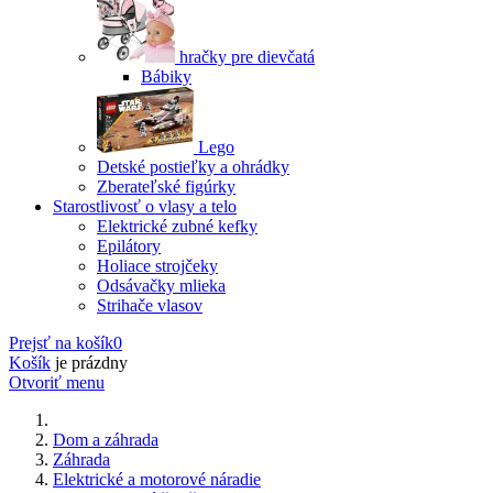
hračky pre dievčatá
Bábiky
Lego
Detské postieľky a ohrádky
Zberateľské figúrky
Starostlivosť o vlasy a telo
Elektrické zubné kefky
Epilátory
Holiace strojčeky
Odsávačky mlieka
Strihače vlasov
Prejsť na košík
0
Košík
je prázdny
Otvoriť menu
Dom a záhrada
Záhrada
Elektrické a motorové náradie