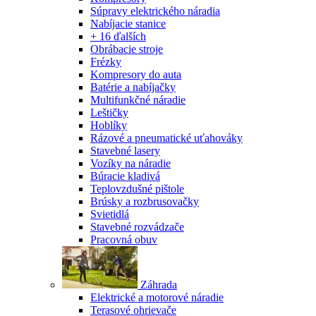
Súpravy elektrického náradia
Nabíjacie stanice
+ 16 ďalších
Obrábacie stroje
Frézky
Kompresory do auta
Batérie a nabíjačky
Multifunkčné náradie
Leštičky
Hoblíky
Rázové a pneumatické uťahováky
Stavebné lasery
Vozíky na náradie
Búracie kladivá
Teplovzdušné pištole
Brúsky a rozbrusovačky
Svietidlá
Stavebné rozvádzače
Pracovná obuv
Záhrada
Elektrické a motorové náradie
Terasové ohrievače