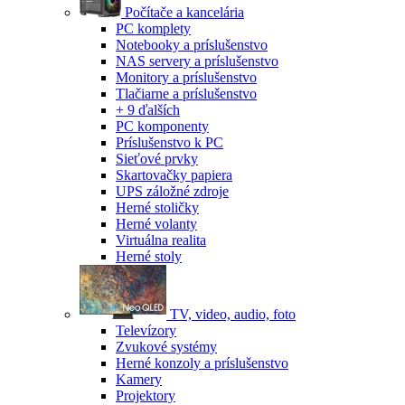
Počítače a kancelária
PC komplety
Notebooky a príslušenstvo
NAS servery a príslušenstvo
Monitory a príslušenstvo
Tlačiarne a príslušenstvo
+ 9 ďalších
PC komponenty
Príslušenstvo k PC
Sieťové prvky
Skartovačky papiera
UPS záložné zdroje
Herné stoličky
Herné volanty
Virtuálna realita
Herné stoly
TV, video, audio, foto
Televízory
Zvukové systémy
Herné konzoly a príslušenstvo
Kamery
Projektory