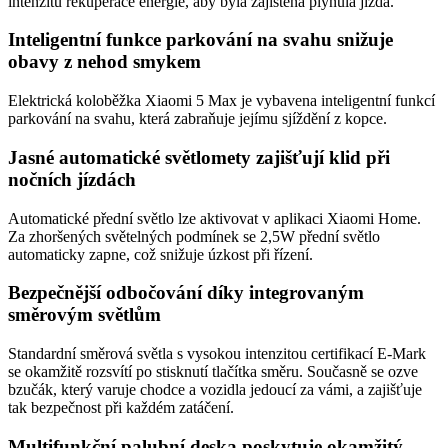
intenzitu rekuperace energie, aby byla zajištěna plynulá jízda.
Inteligentní funkce parkování na svahu snižuje
obavy z nehod smykem
Elektrická koloběžka Xiaomi 5 Max je vybavena inteligentní funkcí
parkování na svahu, která zabraňuje jejímu sjíždění z kopce.
Jasné automatické světlomety zajišťují klid při
nočních jízdách
Automatické přední světlo lze aktivovat v aplikaci Xiaomi Home.
Za zhoršených světelných podmínek se 2,5W přední světlo
automaticky zapne, což snižuje úzkost při řízení.
Bezpečnější odbočování díky integrovaným
směrovým světlům
Standardní směrová světla s vysokou intenzitou certifikací E-Mark
se okamžitě rozsvítí po stisknutí tlačítka směru. Současně se ozve
bzučák, který varuje chodce a vozidla jedoucí za vámi, a zajišťuje
tak bezpečnost při každém zatáčení.
Multifunkční palubní deska poskytuje okamžitý