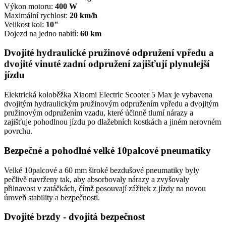
Výkon motoru:
400 W
Maximální rychlost:
20 km/h
Velikost kol:
10"
Dojezd na jedno nabití:
60 km
Dvojité hydraulické pružinové odpružení vpředu a
dvojité vinuté zadní odpružení zajišťují plynulejší
jízdu
Elektrická koloběžka Xiaomi Electric Scooter 5 Max je vybavena
dvojitým hydraulickým pružinovým odpružením vpředu a dvojitým
pružinovým odpružením vzadu, které účinně tlumí nárazy a
zajišťuje pohodlnou jízdu po dlažebních kostkách a jiném nerovném
povrchu.
Bezpečné a pohodlné velké 10palcové pneumatiky
Velké 10palcové a 60 mm široké bezdušové pneumatiky byly
pečlivě navrženy tak, aby absorbovaly nárazy a zvyšovaly
přilnavost v zatáčkách, čímž posouvají zážitek z jízdy na novou
úroveň stability a bezpečnosti.
Dvojité brzdy - dvojitá bezpečnost