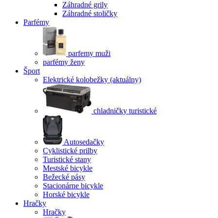
Záhradné grily
Záhradné stoličky
Parfémy
parfemy muži
parfémy ženy
Šport
Elektrické kolobežky
(aktuálny)
chladničky turistické
Autosedačky
Cyklistické prilby
Turistické stany
Mestské bicykle
Bežecké pásy
Stacionárne bicykle
Horské bicykle
Hračky
Hračky