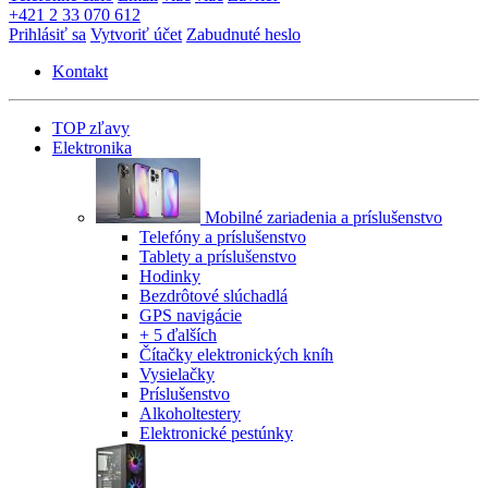
+421 2 33 070 612
Prihlásiť sa
Vytvoriť účet
Zabudnuté heslo
Kontakt
TOP zľavy
Elektronika
Mobilné zariadenia a príslušenstvo
Telefóny a príslušenstvo
Tablety a príslušenstvo
Hodinky
Bezdrôtové slúchadlá
GPS navigácie
+ 5 ďalších
Čítačky elektronických kníh
Vysielačky
Príslušenstvo
Alkoholtestery
Elektronické pestúnky