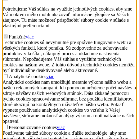
Potrebujeme Váš súhlas na využitie jednotlivých cookies, aby sme
Vám okrem iného mohli ukazovať informácie týkajúce sa Vašich
záujmov. Tu máte možnosť prispôsobiť súbory cookie v súlade s
vlastnými preferenciami.
Funkčné
viac
Technické cookies sú nevyhnutné pre správne fungovanie webu a
všetkých funkcií, ktoré ponúka. Sú zodpovedné za uchovávanie
produktov v košíku, nákupný proces a ukladanie nastavenia
súkromia. Nepožadujeme Váš súhlas s využitím technických
cookies na našom webe. Z tohto dôvodu technické cookies nemôžu
byť individuálne deaktivované alebo aktivované.
Analytické cookies
viac
Analytické cookies nám umožňujú meranie výkonu nášho webu a
našich reklamných kampaní. Ich pomocou určujeme počet návštev a
zdroje návštev našich webových stránok. Dáta získané pomocou
týchto cookies spracovávame súhrnne, bez použitia identifikátorov,
ktoré ukazujú na konkrétnych užívateľov nášho webu. Pokiaľ
vypnete používanie analytických cookies vo vzťahu k Vašej
návšteve, strácame možnosť analýzy výkonu a optimalizácie našich
opatrení.
Personalizované cookies
viac
Používame taktiež súbory cookie a ďalšie technológie, aby sme
prispôsobili náš obchod potrebám a záujmom našich zákazníkov a