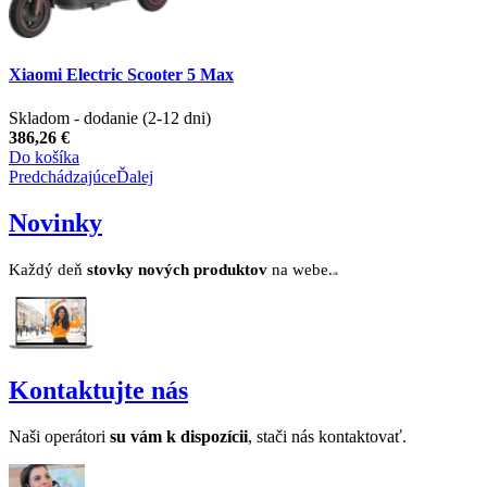
Xiaomi Electric Scooter 5 Max
Skladom - dodanie (2-12 dni)
386,26 €
Do košíka
Predchádzajúce
Ďalej
Novinky
Každý deň
stovk
y no
vých produktov
na webe.
Kontaktujte nás
Naši operátori
su v
ám k dispozícii
, stači nás kontaktovať.