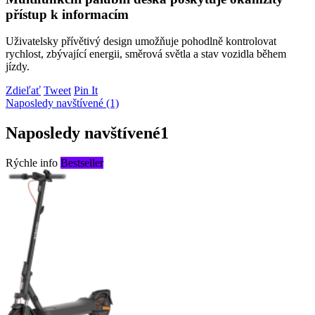
přístup k informacím
Uživatelsky přívětivý design umožňuje pohodlně kontrolovat
rychlost, zbývající energii, směrová světla a stav vozidla během
jízdy.
Zdieľať
Tweet
Pin It
Naposledy navštívené (1)
Naposledy navštívené
1
Rýchle info
Bestseller