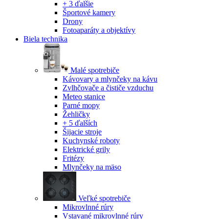
+ 3 ďalšie
Športové kamery
Drony
Fotoaparáty a objektívy
Biela technika
Malé spotrebiče
Kávovary a mlynčeky na kávu
Zvlhčovače a čističe vzduchu
Meteo stanice
Parné mopy
Žehličky
+ 5 ďalších
Šijacie stroje
Kuchynské roboty
Elektrické grily
Fritézy
Mlynčeky na mäso
Veľké spotrebiče
Mikrovlnné rúry
Vstavané mikrovlnné rúry