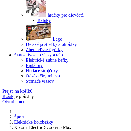
hračky pre dievčatá
Bábiky
Lego
Detské postieľky a ohrádky
Zberateľské figúrky
Starostlivosť o vlasy a telo
Elektrické zubné kefky
Epilátory
Holiace strojčeky
Odsávačky mlieka
Strihače vlasov
Prejsť na košík
0
Košík
je prázdny
Otvoriť menu
Šport
Elektrické kolobežky
Xiaomi Electric Scooter 5 Max