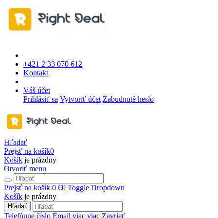
+421 2 33 070 612
Kontakt
Váš účet
Prihlásiť sa
Vytvoriť účet
Zabudnuté heslo
Hľadať
Prejsť na košík
0
Košík
je prázdny
Otvoriť menu
Prejsť na košík
0 €
0
Toggle Dropdown
Košík
je prázdny
Hľadať
Telefónne číslo
Email
viac
viac
Zavrieť