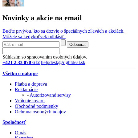
Novinky a akcie na email
Buďte prvý/ou, kto sa dozvie o špeciálnych zľavách a akciách.
Môžete sa kedykoľvek odhlásiť.
Odoberať
Súhlasím so spracovaním osobných údajov.
+421 2 33 070 612
helpdesk@rightdeal.sk
Všetko o nákupe
Platba a doprava
Reklamácie
-
Autorizované servisy
Vrátenie tovaru
Obchodné podmienky
Ochrana osobných údajov
Spoločnosť
O nás