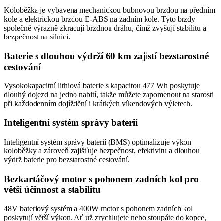
Koloběžka je vybavena mechanickou bubnovou brzdou na předním
kole a elektrickou brzdou E-ABS na zadním kole. Tyto brzdy
společně výrazně zkracují brzdnou dráhu, čímž zvyšují stabilitu a
bezpečnost na silnici.
Baterie s dlouhou výdrží 60 km zajistí bezstarostné
cestování
Vysokokapacitní lithiová baterie s kapacitou 477 Wh poskytuje
dlouhý dojezd na jedno nabití, takže můžete zapomenout na starosti
při každodenním dojíždění i krátkých víkendových výletech.
Inteligentní systém správy baterií
Inteligentní systém správy baterií (BMS) optimalizuje výkon
koloběžky a zároveň zajišťuje bezpečnost, efektivitu a dlouhou
výdrž baterie pro bezstarostné cestování.
Bezkartáčový motor s pohonem zadních kol pro
větší účinnost a stabilitu
48V bateriový systém a 400W motor s pohonem zadních kol
poskytují větší výkon. Ať už zrychlujete nebo stoupáte do kopce,