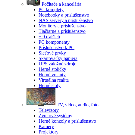
Počítače a kancelária
PC komplety
Notebooky a príslušenstvo
NAS servery a príslušenstvo
Monitory a príslušenstvo
Tlačiarne a príslušenstvo
+ 9 ďalších
PC komponenty
Príslušenstvo k PC
Sieťové prvky
Skartovačky papiera
UPS záložné zdroje
Herné stoličky
Herné volanty
Virtuálna realita
Herné stoly
TV, video, audio, foto
Televízory
Zvukové systémy
Herné konzoly a príslušenstvo
Kamery
Projektory