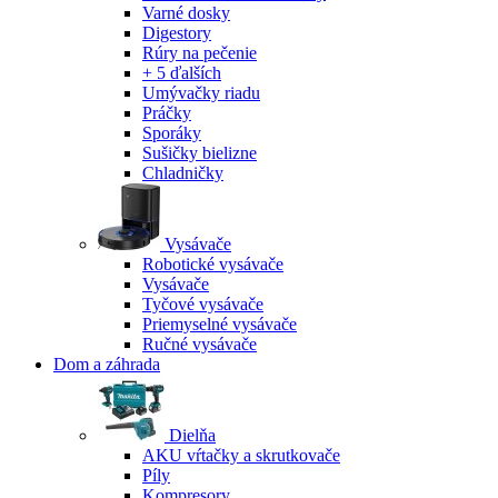
Varné dosky
Digestory
Rúry na pečenie
+ 5 ďalších
Umývačky riadu
Práčky
Sporáky
Sušičky bielizne
Chladničky
Vysávače
Robotické vysávače
Vysávače
Tyčové vysávače
Priemyselné vysávače
Ručné vysávače
Dom a záhrada
Dielňa
AKU vŕtačky a skrutkovače
Píly
Kompresory