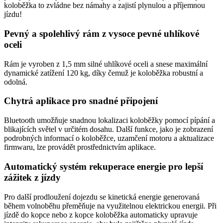
koloběžka to zvládne bez námahy a zajistí plynulou a příjemnou
jízdu!
Pevný a spolehlivý rám z vysoce pevné uhlíkové
oceli
Rám je vyroben z 1,5 mm silné uhlíkové oceli a snese maximální
dynamické zatížení 120 kg, díky čemuž je koloběžka robustní a
odolná.
Chytrá aplikace pro snadné připojení
Bluetooth umožňuje snadnou lokalizaci koloběžky pomocí pípání a
blikajících světel v určitém dosahu. Další funkce, jako je zobrazení
podrobných informací o koloběžce, uzamčení motoru a aktualizace
firmwaru, lze provádět prostřednictvím aplikace.
Automatický systém rekuperace energie pro lepší
zážitek z jízdy
Pro další prodloužení dojezdu se kinetická energie generovaná
během volnoběhu přeměňuje na využitelnou elektrickou energii. Při
jízdě do kopce nebo z kopce koloběžka automaticky upravuje