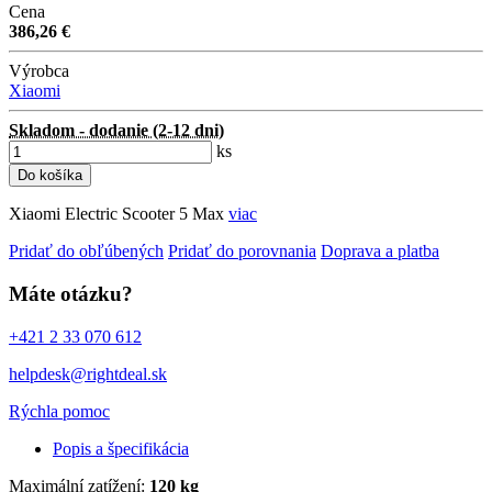
Cena
386,26 €
Výrobca
Xiaomi
Skladom - dodanie (2-12 dni)
ks
Do košíka
Xiaomi Electric Scooter 5 Max
viac
Pridať do obľúbených
Pridať do porovnania
Doprava a platba
Máte otázku?
+421 2 33 070 612
helpdesk@rightdeal.sk
Rýchla pomoc
Popis a špecifikácia
Maximální zatížení:
120 kg