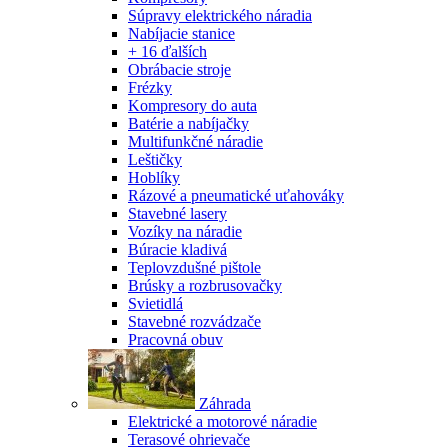
Súpravy elektrického náradia
Nabíjacie stanice
+ 16 ďalších
Obrábacie stroje
Frézky
Kompresory do auta
Batérie a nabíjačky
Multifunkčné náradie
Leštičky
Hoblíky
Rázové a pneumatické uťahováky
Stavebné lasery
Vozíky na náradie
Búracie kladivá
Teplovzdušné pištole
Brúsky a rozbrusovačky
Svietidlá
Stavebné rozvádzače
Pracovná obuv
Záhrada
Elektrické a motorové náradie
Terasové ohrievače