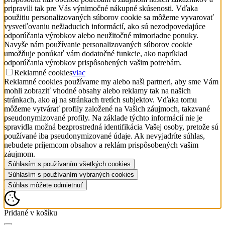
pripravili tak pre Vás výnimočné nákupné skúsenosti. Vďaka
použitiu personalizovaných súborov cookie sa môžeme vyvarovať
vysvetľovaniu nežiaducich informácií, ako sú nezodpovedajúce
odporúčania výrobkov alebo neužitočné mimoriadne ponuky.
Navyše nám používanie personalizovaných súborov cookie
umožňuje ponúkať vám dodatočné funkcie, ako napríklad
odporúčania výrobkov prispôsobených vašim potrebám.
Reklamné cookies
viac
Reklamné cookies používame my alebo naši partneri, aby sme Vám
mohli zobraziť vhodné obsahy alebo reklamy tak na našich
stránkach, ako aj na stránkach tretích subjektov. Vďaka tomu
môžeme vytvárať profily založené na Vašich záujmoch, takzvané
pseudonymizované profily. Na základe týchto informácií nie je
spravidla možná bezprostredná identifikácia Vašej osoby, pretože sú
používané iba pseudonymizované údaje. Ak nevyjadríte súhlas,
nebudete príjemcom obsahov a reklám prispôsobených vašim
záujmom.
Súhlasím s používaním všetkých cookies
Súhlasím s používaním vybraných cookies
Súhlas môžete odmietnuť
Pridané v košíku