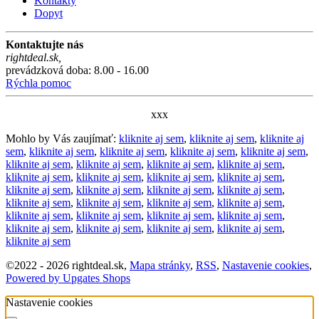
Kontakty
Dopyt
Kontaktujte nás
rightdeal.sk
,
prevádzková doba: 8.00 - 16.00
Rýchla pomoc
xxx
Mohlo by Vás zaujímať:
kliknite aj sem
,
kliknite aj sem
,
kliknite aj
sem
,
kliknite aj sem
,
kliknite aj sem
,
kliknite aj sem
,
kliknite aj sem
,
kliknite aj sem
,
kliknite aj sem
,
kliknite aj sem
,
kliknite aj sem
,
kliknite aj sem
,
kliknite aj sem
,
kliknite aj sem
,
kliknite aj sem
,
kliknite aj sem
,
kliknite aj sem
,
kliknite aj sem
,
kliknite aj sem
,
kliknite aj sem
,
kliknite aj sem
,
kliknite aj sem
,
kliknite aj sem
,
kliknite aj sem
,
kliknite aj sem
,
kliknite aj sem
,
kliknite aj sem
,
kliknite aj sem
,
kliknite aj sem
,
kliknite aj sem
,
kliknite aj sem
,
kliknite aj sem
©
2022 -
2026
rightdeal.sk
,
Mapa stránky
,
RSS
,
Nastavenie cookies
,
Powered by Upgates Shops
Nastavenie cookies