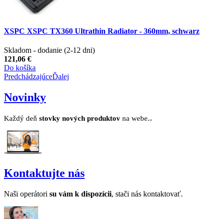
XSPC XSPC TX360 Ultrathin Radiator - 360mm, schwarz
Skladom - dodanie (2-12 dni)
121,06 €
Do košíka
Predchádzajúce
Ďalej
Novinky
Každý deň
stovk
y no
vých produktov
na webe.
Kontaktujte nás
Naši operátori
su v
ám k dispozícii
, stači nás kontaktovať.