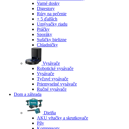
Varné dosky
Digestory
Rúry na pečenie
+ 5 ďalších
Umývačky riadu
Práčky
Sporáky
Sušičky bielizne
Chladničky
Vysávače
Robotické vysávače
Vysávače
Tyčové vysávače
Priemyselné vysávače
Ručné vysávače
Dom a záhrada
Dielňa
AKU vŕtačky a skrutkovače
Píly
Kompresory