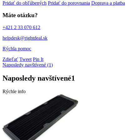
Pridať do obľúbených
Pridať do porovnania
Doprava a platba
Máte otázku?
+421 2 33 070 612
helpdesk@rightdeal.sk
Rýchla pomoc
Zdieľať
Tweet
Pin It
Naposledy navštívené (1)
Naposledy navštívené
1
Rýchle info