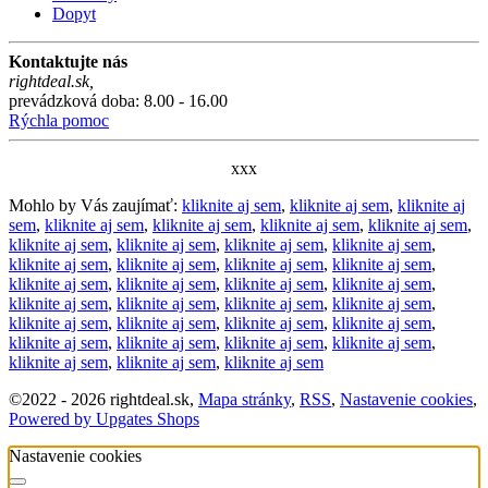
Dopyt
Kontaktujte nás
rightdeal.sk
,
prevádzková doba: 8.00 - 16.00
Rýchla pomoc
xxx
Mohlo by Vás zaujímať:
kliknite aj sem
,
kliknite aj sem
,
kliknite aj
sem
,
kliknite aj sem
,
kliknite aj sem
,
kliknite aj sem
,
kliknite aj sem
,
kliknite aj sem
,
kliknite aj sem
,
kliknite aj sem
,
kliknite aj sem
,
kliknite aj sem
,
kliknite aj sem
,
kliknite aj sem
,
kliknite aj sem
,
kliknite aj sem
,
kliknite aj sem
,
kliknite aj sem
,
kliknite aj sem
,
kliknite aj sem
,
kliknite aj sem
,
kliknite aj sem
,
kliknite aj sem
,
kliknite aj sem
,
kliknite aj sem
,
kliknite aj sem
,
kliknite aj sem
,
kliknite aj sem
,
kliknite aj sem
,
kliknite aj sem
,
kliknite aj sem
,
kliknite aj sem
,
kliknite aj sem
,
kliknite aj sem
©
2022 -
2026
rightdeal.sk
,
Mapa stránky
,
RSS
,
Nastavenie cookies
,
Powered by Upgates Shops
Nastavenie cookies