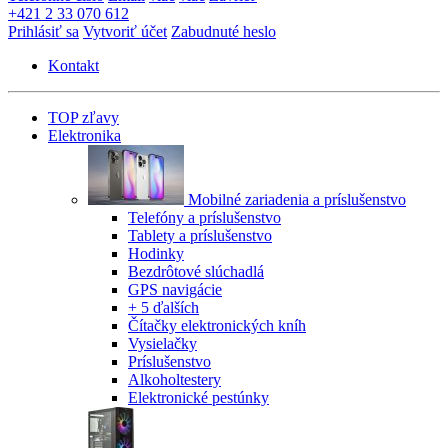
+421 2 33 070 612
Prihlásiť sa
Vytvoriť účet
Zabudnuté heslo
Kontakt
TOP zľavy
Elektronika
Mobilné zariadenia a príslušenstvo
Telefóny a príslušenstvo
Tablety a príslušenstvo
Hodinky
Bezdrôtové slúchadlá
GPS navigácie
+ 5 ďalších
Čítačky elektronických kníh
Vysielačky
Príslušenstvo
Alkoholtestery
Elektronické pestúnky