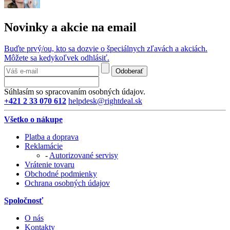
Novinky a akcie na email
Buďte prvý/ou, kto sa dozvie o špeciálnych zľavách a akciách.
Môžete sa kedykoľvek odhlásiť.
Odoberať
Súhlasím so spracovaním osobných údajov.
+421 2 33 070 612
helpdesk@rightdeal.sk
Všetko o nákupe
Platba a doprava
Reklamácie
-
Autorizované servisy
Vrátenie tovaru
Obchodné podmienky
Ochrana osobných údajov
Spoločnosť
O nás
Kontakty