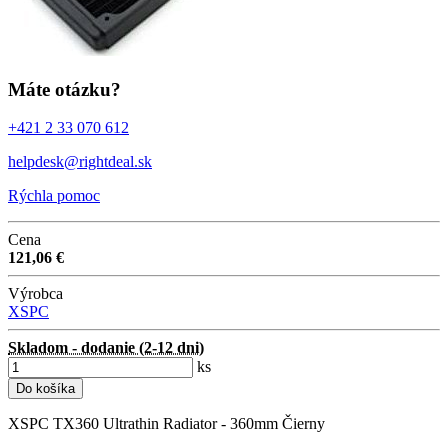
Máte otázku?
+421 2 33 070 612
helpdesk@rightdeal.sk
Rýchla pomoc
Cena
121,06 €
Výrobca
XSPC
Skladom - dodanie (2-12 dni)
ks
Do košíka
XSPC TX360 Ultrathin Radiator - 360mm Čierny