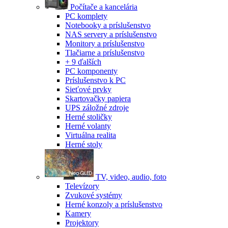
Počítače a kancelária
PC komplety
Notebooky a príslušenstvo
NAS servery a príslušenstvo
Monitory a príslušenstvo
Tlačiarne a príslušenstvo
+ 9 ďalších
PC komponenty
Príslušenstvo k PC
Sieťové prvky
Skartovačky papiera
UPS záložné zdroje
Herné stoličky
Herné volanty
Virtuálna realita
Herné stoly
TV, video, audio, foto
Televízory
Zvukové systémy
Herné konzoly a príslušenstvo
Kamery
Projektory