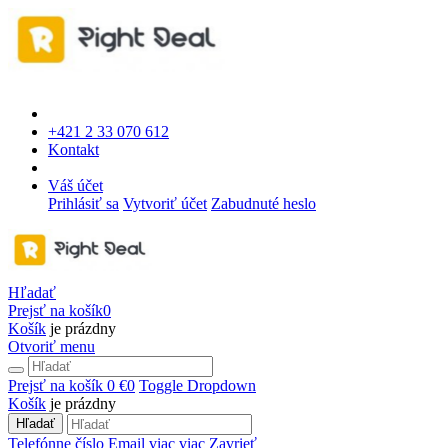
+421 2 33 070 612
Kontakt
Váš účet
Prihlásiť sa
Vytvoriť účet
Zabudnuté heslo
Hľadať
Prejsť na košík
0
Košík
je prázdny
Otvoriť menu
Prejsť na košík
0 €
0
Toggle Dropdown
Košík
je prázdny
Hľadať
Telefónne číslo
Email
viac
viac
Zavrieť