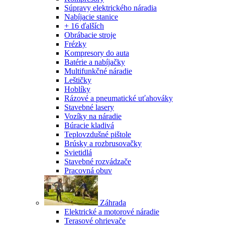
Súpravy elektrického náradia
Nabíjacie stanice
+ 16 ďalších
Obrábacie stroje
Frézky
Kompresory do auta
Batérie a nabíjačky
Multifunkčné náradie
Leštičky
Hoblíky
Rázové a pneumatické uťahováky
Stavebné lasery
Vozíky na náradie
Búracie kladivá
Teplovzdušné pištole
Brúsky a rozbrusovačky
Svietidlá
Stavebné rozvádzače
Pracovná obuv
Záhrada
Elektrické a motorové náradie
Terasové ohrievače