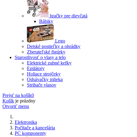
hračky pre dievčatá
Bábiky
Lego
Detské postieľky a ohrádky
Zberateľské figúrky
Starostlivosť o vlasy a telo
Elektrické zubné kefky
Epilátory
Holiace strojčeky
Odsávačky mlieka
Strihače vlasov
Prejsť na košík
0
Košík
je prázdny
Otvoriť menu
Elektronika
Počítače a kancelária
PC komponenty