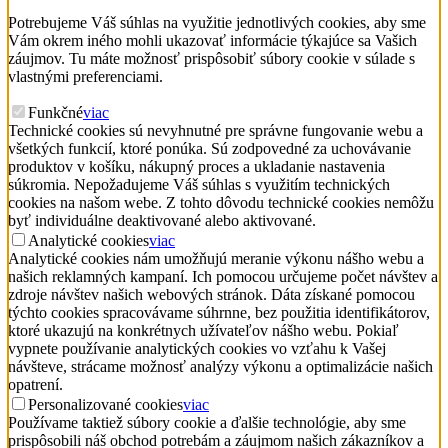
Potrebujeme Váš súhlas na využitie jednotlivých cookies, aby sme
Vám okrem iného mohli ukazovať informácie týkajúce sa Vašich
záujmov. Tu máte možnosť prispôsobiť súbory cookie v súlade s
vlastnými preferenciami.
Funkčné
viac
Technické cookies sú nevyhnutné pre správne fungovanie webu a
všetkých funkcií, ktoré ponúka. Sú zodpovedné za uchovávanie
produktov v košíku, nákupný proces a ukladanie nastavenia
súkromia. Nepožadujeme Váš súhlas s využitím technických
cookies na našom webe. Z tohto dôvodu technické cookies nemôžu
byť individuálne deaktivované alebo aktivované.
Analytické cookies
viac
Analytické cookies nám umožňujú meranie výkonu nášho webu a
našich reklamných kampaní. Ich pomocou určujeme počet návštev a
zdroje návštev našich webových stránok. Dáta získané pomocou
týchto cookies spracovávame súhrnne, bez použitia identifikátorov,
ktoré ukazujú na konkrétnych užívateľov nášho webu. Pokiaľ
vypnete používanie analytických cookies vo vzťahu k Vašej
návšteve, strácame možnosť analýzy výkonu a optimalizácie našich
opatrení.
Personalizované cookies
viac
Používame taktiež súbory cookie a ďalšie technológie, aby sme
prispôsobili náš obchod potrebám a záujmom našich zákazníkov a