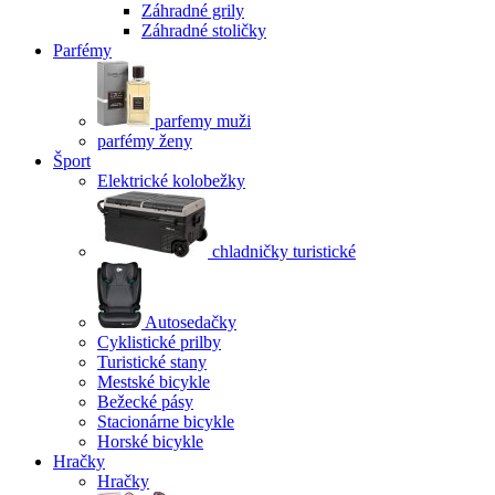
Záhradné grily
Záhradné stoličky
Parfémy
parfemy muži
parfémy ženy
Šport
Elektrické kolobežky
chladničky turistické
Autosedačky
Cyklistické prilby
Turistické stany
Mestské bicykle
Bežecké pásy
Stacionárne bicykle
Horské bicykle
Hračky
Hračky