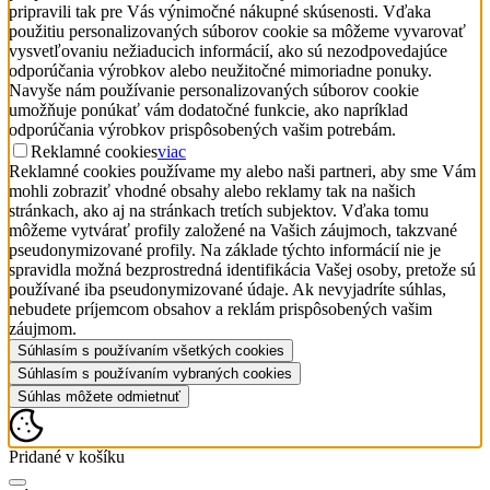
pripravili tak pre Vás výnimočné nákupné skúsenosti. Vďaka
použitiu personalizovaných súborov cookie sa môžeme vyvarovať
vysvetľovaniu nežiaducich informácií, ako sú nezodpovedajúce
odporúčania výrobkov alebo neužitočné mimoriadne ponuky.
Navyše nám používanie personalizovaných súborov cookie
umožňuje ponúkať vám dodatočné funkcie, ako napríklad
odporúčania výrobkov prispôsobených vašim potrebám.
Reklamné cookies
viac
Reklamné cookies používame my alebo naši partneri, aby sme Vám
mohli zobraziť vhodné obsahy alebo reklamy tak na našich
stránkach, ako aj na stránkach tretích subjektov. Vďaka tomu
môžeme vytvárať profily založené na Vašich záujmoch, takzvané
pseudonymizované profily. Na základe týchto informácií nie je
spravidla možná bezprostredná identifikácia Vašej osoby, pretože sú
používané iba pseudonymizované údaje. Ak nevyjadríte súhlas,
nebudete príjemcom obsahov a reklám prispôsobených vašim
záujmom.
Súhlasím s používaním všetkých cookies
Súhlasím s používaním vybraných cookies
Súhlas môžete odmietnuť
Pridané v košíku