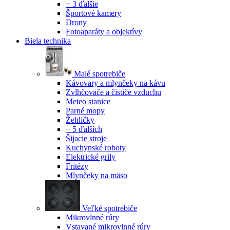
+ 3 ďalšie
Športové kamery
Drony
Fotoaparáty a objektívy
Biela technika
Malé spotrebiče
Kávovary a mlynčeky na kávu
Zvlhčovače a čističe vzduchu
Meteo stanice
Parné mopy
Žehličky
+ 5 ďalších
Šijacie stroje
Kuchynské roboty
Elektrické grily
Fritézy
Mlynčeky na mäso
Veľké spotrebiče
Mikrovlnné rúry
Vstavané mikrovlnné rúry