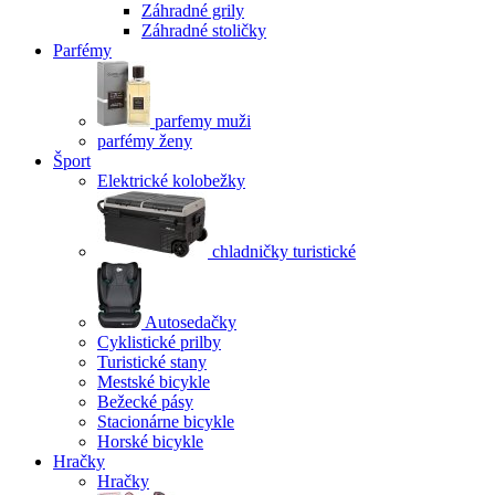
Záhradné grily
Záhradné stoličky
Parfémy
parfemy muži
parfémy ženy
Šport
Elektrické kolobežky
chladničky turistické
Autosedačky
Cyklistické prilby
Turistické stany
Mestské bicykle
Bežecké pásy
Stacionárne bicykle
Horské bicykle
Hračky
Hračky