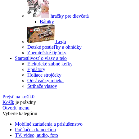
hračky pre dievčatá
Bábiky
Lego
Detské postieľky a ohrádky
Zberateľské figúrky
Starostlivosť o vlasy a telo
Elektrické zubné kefky
Epilátory
Holiace strojčeky
Odsávačky mlieka
Strihače vlasov
Prejsť na košík
0
Košík
je prázdny
Otvoriť menu
Vyberte kategóriu
Mobilné zariadenia a príslušenstvo
Počítače a kancelária
TV, video, audio, foto