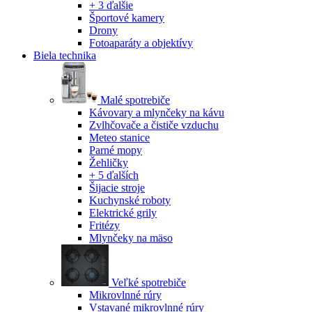
+ 3 ďalšie
Športové kamery
Drony
Fotoaparáty a objektívy
Biela technika
Malé spotrebiče
Kávovary a mlynčeky na kávu
Zvlhčovače a čističe vzduchu
Meteo stanice
Parné mopy
Žehličky
+ 5 ďalších
Šijacie stroje
Kuchynské roboty
Elektrické grily
Fritézy
Mlynčeky na mäso
Veľké spotrebiče
Mikrovlnné rúry
Vstavané mikrovlnné rúry