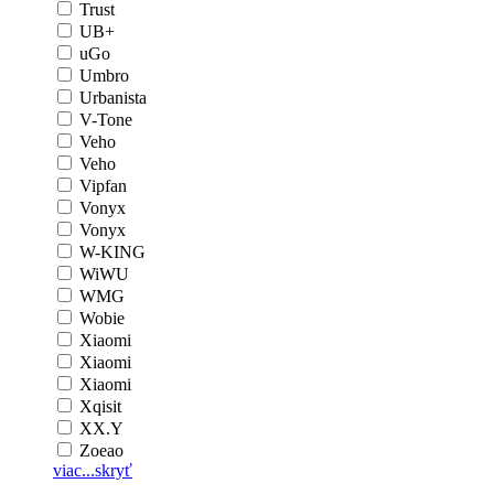
Trust
UB+
uGo
Umbro
Urbanista
V-Tone
Veho
Veho
Vipfan
Vonyx
Vonyx
W-KING
WiWU
WMG
Wobie
Xiaomi
Xiaomi
Xiaomi
Xqisit
XX.Y
Zoeao
viac...
skryť