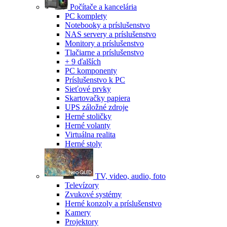
Počítače a kancelária
PC komplety
Notebooky a príslušenstvo
NAS servery a príslušenstvo
Monitory a príslušenstvo
Tlačiarne a príslušenstvo
+ 9 ďalších
PC komponenty
Príslušenstvo k PC
Sieťové prvky
Skartovačky papiera
UPS záložné zdroje
Herné stoličky
Herné volanty
Virtuálna realita
Herné stoly
TV, video, audio, foto
Televízory
Zvukové systémy
Herné konzoly a príslušenstvo
Kamery
Projektory