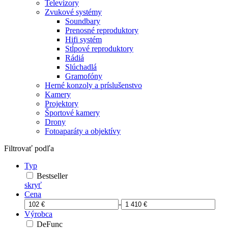
Televízory
Zvukové systémy
Soundbary
Prenosné reproduktory
Hifi systém
Stĺpové reproduktory
Rádiá
Slúchadlá
Gramofóny
Herné konzoly a príslušenstvo
Kamery
Projektory
Športové kamery
Drony
Fotoaparáty a objektívy
Filtrovať podľa
Typ
Bestseller
skryť
Cena
-
Výrobca
DeFunc