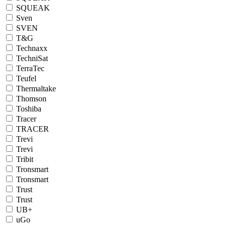
SQUEAK
Sven
SVEN
T&G
Technaxx
TechniSat
TerraTec
Teufel
Thermaltake
Thomson
Toshiba
Tracer
TRACER
Trevi
Trevi
Tribit
Tronsmart
Tronsmart
Trust
Trust
UB+
uGo