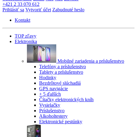
+421 2 33 070 612
Prihlásiť sa
Vytvoriť účet
Zabudnuté heslo
Kontakt
TOP zľavy
Elektronika
Mobilné zariadenia a príslušenstvo
Telefóny a príslušenstvo
Tablety a príslušenstvo
Hodinky
Bezdrôtové slúchadlá
GPS navigácie
+ 5 ďalších
Čítačky elektronických kníh
Vysielačky
Príslušenstvo
Alkoholtestery
Elektronické pestúnky