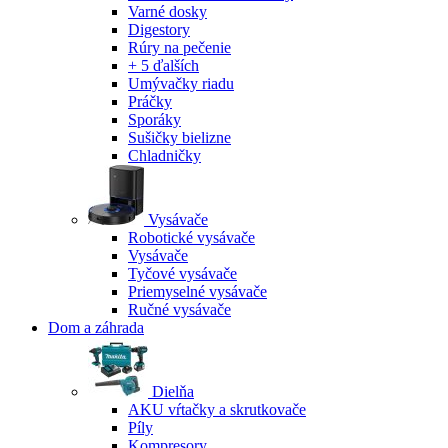
Varné dosky
Digestory
Rúry na pečenie
+ 5 ďalších
Umývačky riadu
Práčky
Sporáky
Sušičky bielizne
Chladničky
Vysávače
Robotické vysávače
Vysávače
Tyčové vysávače
Priemyselné vysávače
Ručné vysávače
Dom a záhrada
Dielňa
AKU vŕtačky a skrutkovače
Píly
Kompresory