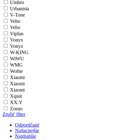
Umbro
Urbanista
V-Tone
Veho
Veho
Vipfan
Vonyx
Vonyx
W-KING
WiWU
WMG
Wobie
Xiaomi
Xiaomi
Xiaomi
Xqisit
XX.Y
Zoeao
Zrušiť filter
Odporúčané
Najlacnejšie
Najdrahšie