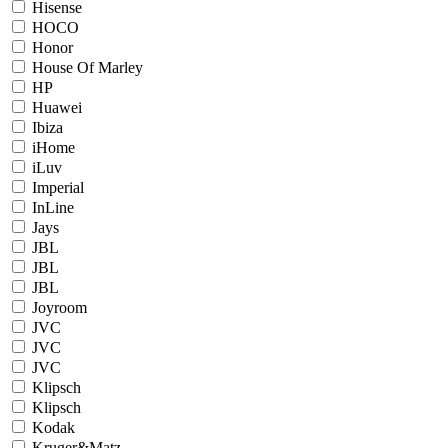
Hisense
HOCO
Honor
House Of Marley
HP
Huawei
Ibiza
iHome
iLuv
Imperial
InLine
Jays
JBL
JBL
JBL
Joyroom
JVC
JVC
JVC
Klipsch
Klipsch
Kodak
Kruger&Matz