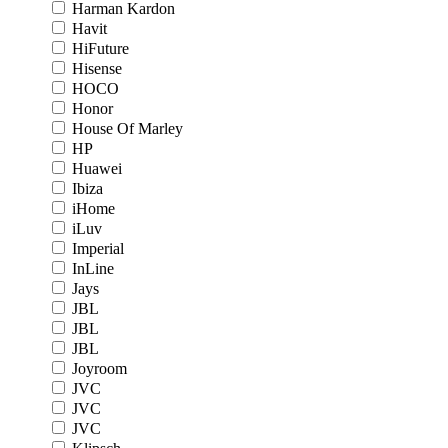
Harman Kardon
Havit
HiFuture
Hisense
HOCO
Honor
House Of Marley
HP
Huawei
Ibiza
iHome
iLuv
Imperial
InLine
Jays
JBL
JBL
JBL
Joyroom
JVC
JVC
JVC