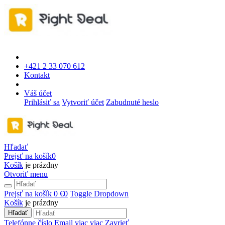
+421 2 33 070 612
Kontakt
Váš účet
Prihlásiť sa
Vytvoriť účet
Zabudnuté heslo
Hľadať
Prejsť na košík
0
Košík
je prázdny
Otvoriť menu
Prejsť na košík
0 €
0
Toggle Dropdown
Košík
je prázdny
Hľadať
Telefónne číslo
Email
viac
viac
Zavrieť