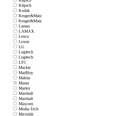
Klipsch
Klipsch
Kodak
Kruger&Matz
Kruger&Matz
Lamax
LAMAX
Lenco
Lexon
LG
Logitech
Logitech
LTC
Mackie
MadBoy
Makita
Manta
Marley
Marshall
Marshall
Maxcom
Media-Tech
Microlab