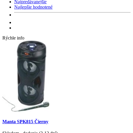
Najpredávanejšie
Najlepšie hodnotené
Rýchle info
Manta SPK815 Čierny