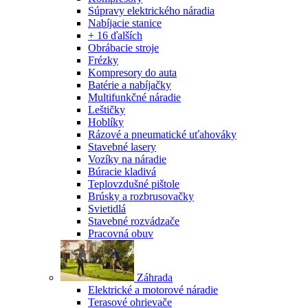
Súpravy elektrického náradia
Nabíjacie stanice
+ 16 ďalších
Obrábacie stroje
Frézky
Kompresory do auta
Batérie a nabíjačky
Multifunkčné náradie
Leštičky
Hoblíky
Rázové a pneumatické uťahováky
Stavebné lasery
Vozíky na náradie
Búracie kladivá
Teplovzdušné pištole
Brúsky a rozbrusovačky
Svietidlá
Stavebné rozvádzače
Pracovná obuv
Záhrada
Elektrické a motorové náradie
Terasové ohrievače