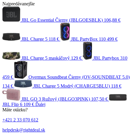
Najpredávanejšie
JBL Go Essential Čierny (JBLGOESBLK)
106,88 €
JBL Charge 5
118 €
JBL PartyBox 110
499 €
JBL Charge 5 maskáčový
129 €
JBL Partybox 310
459 €
Overmax Soundbeat Čierny (OV-SOUNDBEAT 5.0)
134 €
JBL Charge 5 Modrý (CHARGE5BLU)
118 €
JBL GO 3 Ružový (JBLGO3PINK)
107,50 €
JBL Flip 6
109 €
Ďalej
Máte otázku?
+421 2 33 070 612
helpdesk@rightdeal.sk