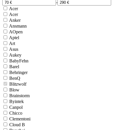
-
Acer
Acer
Anker
Ansmann
AOpen
Aptel
Art
Asus
Aukey
BabyFehn
Barel
Behringer
BenQ
Blitzwolf
Blow
Brainstorm
Byintek
Canpol
Chicco
Clementoni
Cloud B