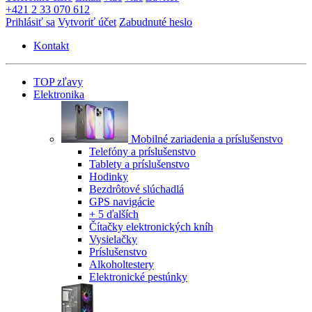
+421 2 33 070 612
Prihlásiť sa
Vytvoriť účet
Zabudnuté heslo
Kontakt
TOP zľavy
Elektronika
Mobilné zariadenia a príslušenstvo
Telefóny a príslušenstvo
Tablety a príslušenstvo
Hodinky
Bezdrôtové slúchadlá
GPS navigácie
+ 5 ďalších
Čítačky elektronických kníh
Vysielačky
Príslušenstvo
Alkoholtestery
Elektronické pestúnky