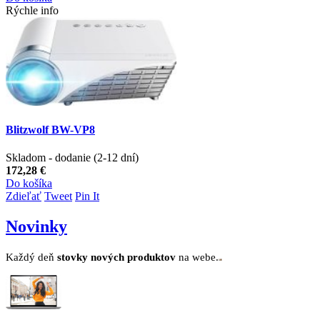
Rýchle info
Blitzwolf BW-VP8
Skladom - dodanie (2-12 dní)
172,28 €
Do košíka
Zdieľať
Tweet
Pin It
Novinky
Každý deň
stovk
y no
vých produktov
na webe.