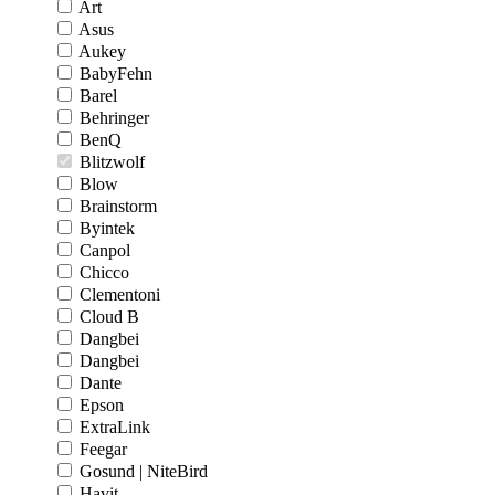
Art
Asus
Aukey
BabyFehn
Barel
Behringer
BenQ
Blitzwolf
Blow
Brainstorm
Byintek
Canpol
Chicco
Clementoni
Cloud B
Dangbei
Dangbei
Dante
Epson
ExtraLink
Feegar
Gosund | NiteBird
Havit