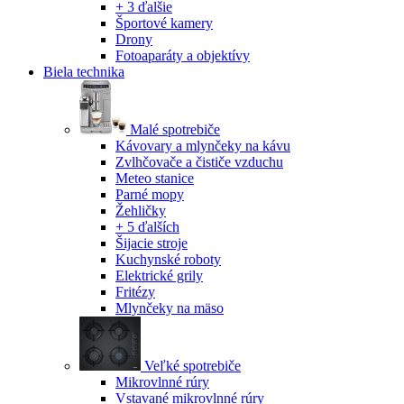
+ 3 ďalšie
Športové kamery
Drony
Fotoaparáty a objektívy
Biela technika
Malé spotrebiče
Kávovary a mlynčeky na kávu
Zvlhčovače a čističe vzduchu
Meteo stanice
Parné mopy
Žehličky
+ 5 ďalších
Šijacie stroje
Kuchynské roboty
Elektrické grily
Fritézy
Mlynčeky na mäso
Veľké spotrebiče
Mikrovlnné rúry
Vstavané mikrovlnné rúry