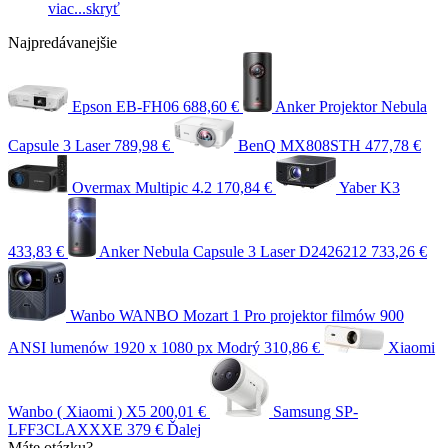
viac...
skryť
Najpredávanejšie
Epson EB-FH06
688,60 €
Anker Projektor Nebula
Capsule 3 Laser
789,98 €
BenQ MX808STH
477,78 €
Overmax Multipic 4.2
170,84 €
Yaber K3
433,83 €
Anker Nebula Capsule 3 Laser D2426212
733,26 €
Wanbo WANBO Mozart 1 Pro projektor filmów 900
ANSI lumenów 1920 x 1080 px Modrý
310,86 €
Xiaomi
Wanbo ( Xiaomi ) X5
200,01 €
Samsung SP-
LFF3CLAXXXE
379 €
Ďalej
Máte otázku?