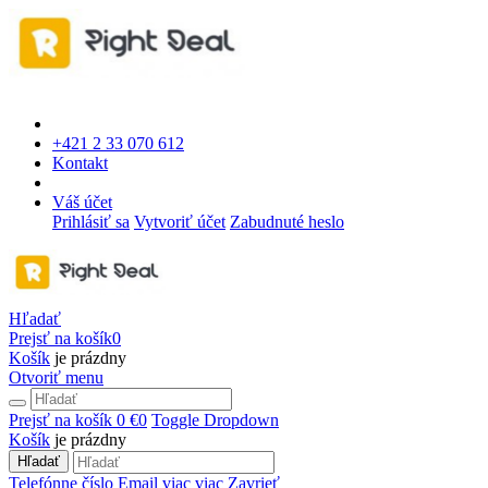
+421 2 33 070 612
Kontakt
Váš účet
Prihlásiť sa
Vytvoriť účet
Zabudnuté heslo
Hľadať
Prejsť na košík
0
Košík
je prázdny
Otvoriť menu
Prejsť na košík
0 €
0
Toggle Dropdown
Košík
je prázdny
Hľadať
Telefónne číslo
Email
viac
viac
Zavrieť