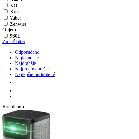
XO
Xrec
Yaber
Zenwire
Objem
960L
Zrušiť filter
Odporúčané
Najlacnejšie
Najdrahšie
Najpredávanejšie
Najlepšie hodnotené
Rýchle info