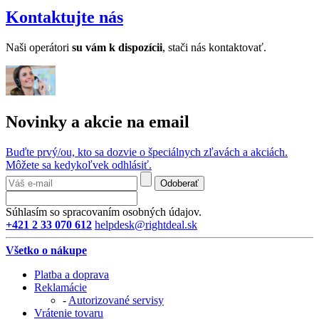
Kontaktujte nás
Naši operátori
su v
ám k dispozícii
, stači nás kontaktovať.
Novinky a akcie na email
Buďte prvý/ou, kto sa dozvie o špeciálnych zľavách a akciách.
Môžete sa kedykoľvek odhlásiť.
Odoberať
Súhlasím so spracovaním osobných údajov.
+421 2 33 070 612
helpdesk@rightdeal.sk
Všetko o nákupe
Platba a doprava
Reklamácie
-
Autorizované servisy
Vrátenie tovaru