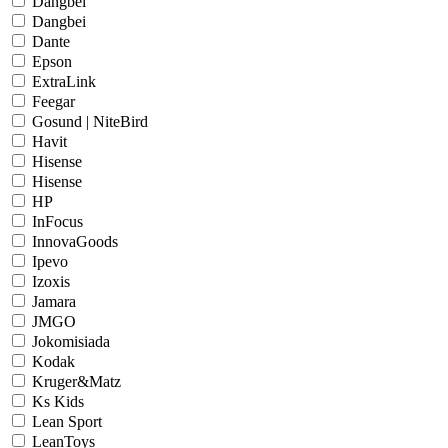
Dangbei
Dangbei
Dante
Epson
ExtraLink
Feegar
Gosund | NiteBird
Havit
Hisense
Hisense
HP
InFocus
InnovaGoods
Ipevo
Izoxis
Jamara
JMGO
Jokomisiada
Kodak
Kruger&Matz
Ks Kids
Lean Sport
LeanToys