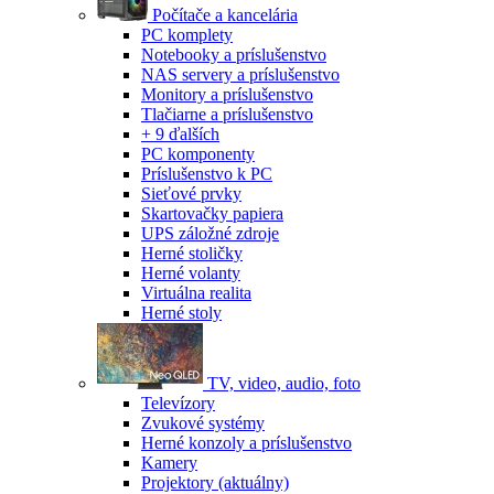
Počítače a kancelária
PC komplety
Notebooky a príslušenstvo
NAS servery a príslušenstvo
Monitory a príslušenstvo
Tlačiarne a príslušenstvo
+ 9 ďalších
PC komponenty
Príslušenstvo k PC
Sieťové prvky
Skartovačky papiera
UPS záložné zdroje
Herné stoličky
Herné volanty
Virtuálna realita
Herné stoly
TV, video, audio, foto
Televízory
Zvukové systémy
Herné konzoly a príslušenstvo
Kamery
Projektory
(aktuálny)