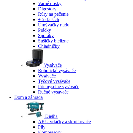
Varné dosky
Digestory
Rúry na pečenie
+ 5 ďalších
Umývačky riadu
Práčky
Sporáky
Sušičky bielizne
Chladničky
Vysávače
Robotické vysávače
Vysávače
Tyčové vysávače
Priemyselné vysávače
Ručné vysávače
Dom a záhrada
Dielňa
AKU vŕtačky a skrutkovače
Píly
Kompresory