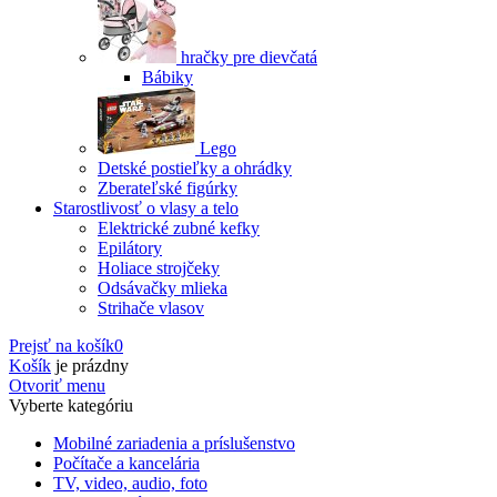
hračky pre dievčatá
Bábiky
Lego
Detské postieľky a ohrádky
Zberateľské figúrky
Starostlivosť o vlasy a telo
Elektrické zubné kefky
Epilátory
Holiace strojčeky
Odsávačky mlieka
Strihače vlasov
Prejsť na košík
0
Košík
je prázdny
Otvoriť menu
Vyberte kategóriu
Mobilné zariadenia a príslušenstvo
Počítače a kancelária
TV, video, audio, foto