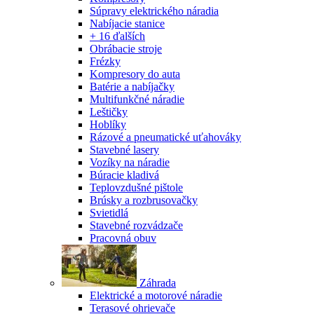
Súpravy elektrického náradia
Nabíjacie stanice
+ 16 ďalších
Obrábacie stroje
Frézky
Kompresory do auta
Batérie a nabíjačky
Multifunkčné náradie
Leštičky
Hoblíky
Rázové a pneumatické uťahováky
Stavebné lasery
Vozíky na náradie
Búracie kladivá
Teplovzdušné pištole
Brúsky a rozbrusovačky
Svietidlá
Stavebné rozvádzače
Pracovná obuv
Záhrada
Elektrické a motorové náradie
Terasové ohrievače