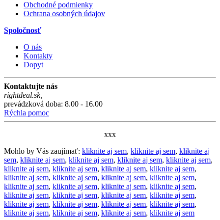
Obchodné podmienky
Ochrana osobných údajov
Spoločnosť
O nás
Kontakty
Dopyt
Kontaktujte nás
rightdeal.sk
,
prevádzková doba: 8.00 - 16.00
Rýchla pomoc
xxx
Mohlo by Vás zaujímať:
kliknite aj sem
,
kliknite aj sem
,
kliknite aj
sem
,
kliknite aj sem
,
kliknite aj sem
,
kliknite aj sem
,
kliknite aj sem
,
kliknite aj sem
,
kliknite aj sem
,
kliknite aj sem
,
kliknite aj sem
,
kliknite aj sem
,
kliknite aj sem
,
kliknite aj sem
,
kliknite aj sem
,
kliknite aj sem
,
kliknite aj sem
,
kliknite aj sem
,
kliknite aj sem
,
kliknite aj sem
,
kliknite aj sem
,
kliknite aj sem
,
kliknite aj sem
,
kliknite aj sem
,
kliknite aj sem
,
kliknite aj sem
,
kliknite aj sem
,
kliknite aj sem
,
kliknite aj sem
,
kliknite aj sem
,
kliknite aj sem