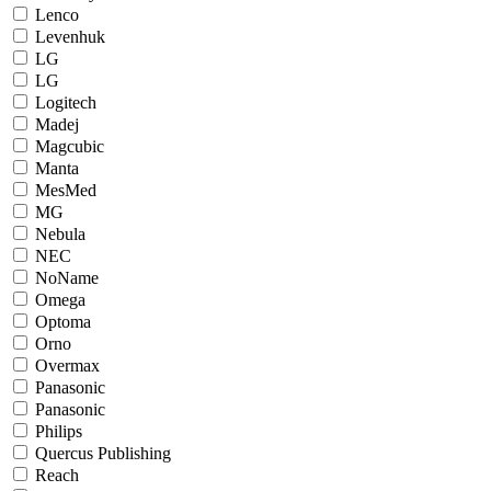
Lenco
Levenhuk
LG
LG
Logitech
Madej
Magcubic
Manta
MesMed
MG
Nebula
NEC
NoName
Omega
Optoma
Orno
Overmax
Panasonic
Panasonic
Philips
Quercus Publishing
Reach