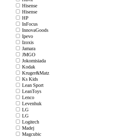
Hisense
Hisense
HP
InFocus
InnovaGoods
Ipevo
Izoxis
Jamara
JMGO
Jokomisiada
Kodak
Kruger&Matz
Ks Kids
Lean Sport
LeanToys
Lenco
Levenhuk
LG
LG
Logitech
Madej
Magcubic