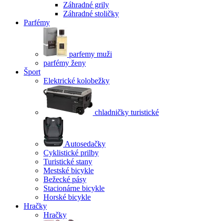
Záhradné grily
Záhradné stoličky
Parfémy
parfemy muži
parfémy ženy
Šport
Elektrické kolobežky
chladničky turistické
Autosedačky
Cyklistické prilby
Turistické stany
Mestské bicykle
Bežecké pásy
Stacionárne bicykle
Horské bicykle
Hračky
Hračky