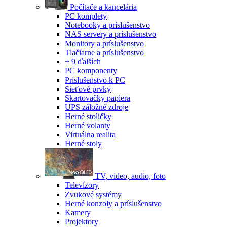
Počítače a kancelária
PC komplety
Notebooky a príslušenstvo
NAS servery a príslušenstvo
Monitory a príslušenstvo
Tlačiarne a príslušenstvo
+ 9 ďalších
PC komponenty
Príslušenstvo k PC
Sieťové prvky
Skartovačky papiera
UPS záložné zdroje
Herné stoličky
Herné volanty
Virtuálna realita
Herné stoly
TV, video, audio, foto
Televízory
Zvukové systémy
Herné konzoly a príslušenstvo
Kamery
Projektory