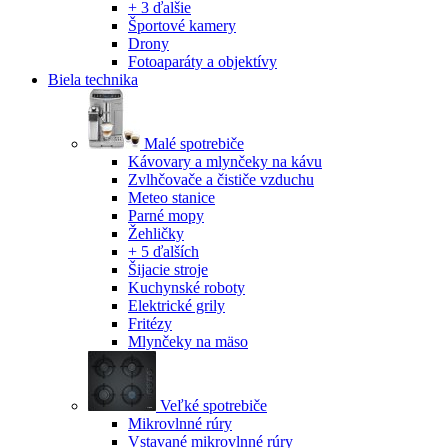
+ 3 ďalšie
Športové kamery
Drony
Fotoaparáty a objektívy
Biela technika
Malé spotrebiče
Kávovary a mlynčeky na kávu
Zvlhčovače a čističe vzduchu
Meteo stanice
Parné mopy
Žehličky
+ 5 ďalších
Šijacie stroje
Kuchynské roboty
Elektrické grily
Fritézy
Mlynčeky na mäso
Veľké spotrebiče
Mikrovlnné rúry
Vstavané mikrovlnné rúry