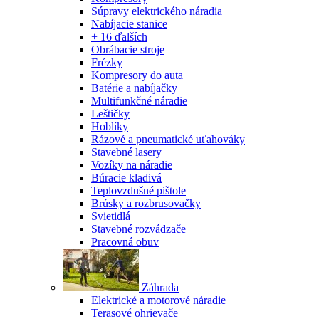
Súpravy elektrického náradia
Nabíjacie stanice
+ 16 ďalších
Obrábacie stroje
Frézky
Kompresory do auta
Batérie a nabíjačky
Multifunkčné náradie
Leštičky
Hoblíky
Rázové a pneumatické uťahováky
Stavebné lasery
Vozíky na náradie
Búracie kladivá
Teplovzdušné pištole
Brúsky a rozbrusovačky
Svietidlá
Stavebné rozvádzače
Pracovná obuv
Záhrada
Elektrické a motorové náradie
Terasové ohrievače