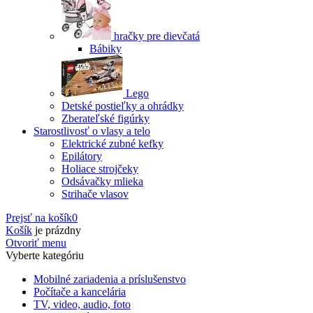
hračky pre dievčatá
Bábiky
Lego
Detské postieľky a ohrádky
Zberateľské figúrky
Starostlivosť o vlasy a telo
Elektrické zubné kefky
Epilátory
Holiace strojčeky
Odsávačky mlieka
Strihače vlasov
Prejsť na košík
0
Košík
je prázdny
Otvoriť menu
Vyberte kategóriu
Mobilné zariadenia a príslušenstvo
Počítače a kancelária
TV, video, audio, foto