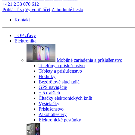
+421 2 33 070 612
Prihlásiť sa
Vytvoriť účet
Zabudnuté heslo
Kontakt
TOP zľavy
Elektronika
Mobilné zariadenia a príslušenstvo
Telefóny a príslušenstvo
Tablety a príslušenstvo
Hodinky
Bezdrôtové slúchadlá
GPS navigácie
+ 5 ďalších
Čítačky elektronických kníh
Vysielačky
Príslušenstvo
Alkoholtestery
Elektronické pestúnky