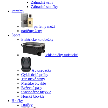
Záhradné grily
Záhradné stoličky
Parfémy
parfemy muži
parfémy ženy
Šport
Elektrické kolobežky
chladničky turistické
Autosedačky
Cyklistické prilby
Turistické stany
Mestské bicykle
Bežecké pásy
Stacionárne bicykle
Horské bicykle
Hračky
Hračky