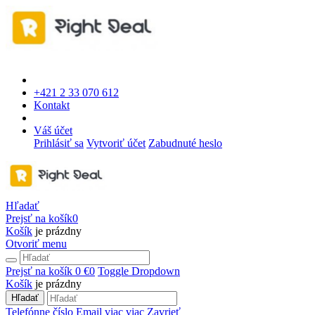
+421 2 33 070 612
Kontakt
Váš účet
Prihlásiť sa
Vytvoriť účet
Zabudnuté heslo
Hľadať
Prejsť na košík
0
Košík
je prázdny
Otvoriť menu
Prejsť na košík
0 €
0
Toggle Dropdown
Košík
je prázdny
Hľadať
Telefónne číslo
Email
viac
viac
Zavrieť