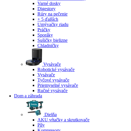
Varné dosky
Digestory
Rúry na pečenie
+ 5 ďalších
Umývačky riadu
Práčky
Sporáky
Sušičky bielizne
Chladničky
Vysávače
Robotické vysávače
Vysávače
Tyčové vysávače
Priemyselné vysávače
Ručné vysávače
Dom a záhrada
Dielňa
AKU vŕtačky a skrutkovače
Píly
Kompresory