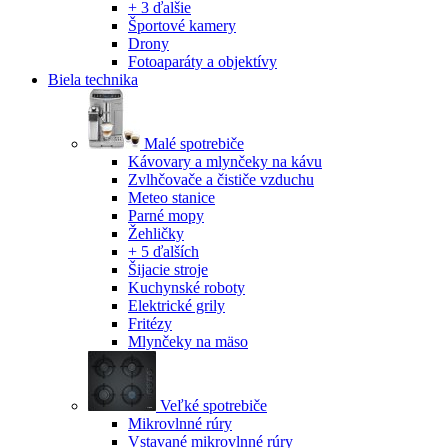
+ 3 ďalšie
Športové kamery
Drony
Fotoaparáty a objektívy
Biela technika
Malé spotrebiče
Kávovary a mlynčeky na kávu
Zvlhčovače a čističe vzduchu
Meteo stanice
Parné mopy
Žehličky
+ 5 ďalších
Šijacie stroje
Kuchynské roboty
Elektrické grily
Fritézy
Mlynčeky na mäso
Veľké spotrebiče
Mikrovlnné rúry
Vstavané mikrovlnné rúry