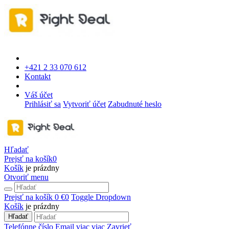
+421 2 33 070 612
Kontakt
Váš účet
Prihlásiť sa
Vytvoriť účet
Zabudnuté heslo
Hľadať
Prejsť na košík
0
Košík
je prázdny
Otvoriť menu
Prejsť na košík
0 €
0
Toggle Dropdown
Košík
je prázdny
Hľadať
Telefónne číslo
Email
viac
viac
Zavrieť