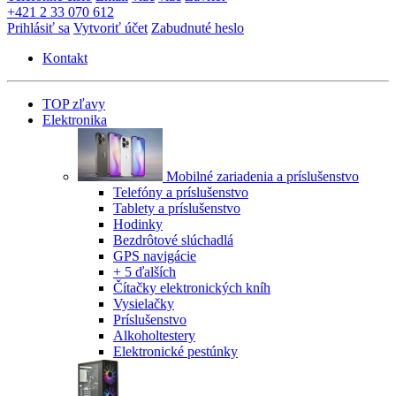
+421 2 33 070 612
Prihlásiť sa
Vytvoriť účet
Zabudnuté heslo
Kontakt
TOP zľavy
Elektronika
Mobilné zariadenia a príslušenstvo
Telefóny a príslušenstvo
Tablety a príslušenstvo
Hodinky
Bezdrôtové slúchadlá
GPS navigácie
+ 5 ďalších
Čítačky elektronických kníh
Vysielačky
Príslušenstvo
Alkoholtestery
Elektronické pestúnky