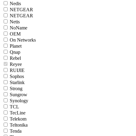
Nedis
NETGEAR
NETGEAR
Netis
NoName
OEM
On Networks
Planet
Qnap
Rebel
Reyee
RUIJIE
Sophos
Starlink
Strong
Sungrow
Synology
TCL
TecLine
Telekom
Teltonika
Tenda