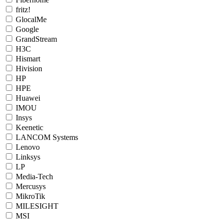
fritz!
GlocalMe
Google
GrandStream
H3C
Hismart
Hivision
HP
HPE
Huawei
IMOU
Insys
Keenetic
LANCOM Systems
Lenovo
Linksys
LP
Media-Tech
Mercusys
MikroTik
MILESIGHT
MSI