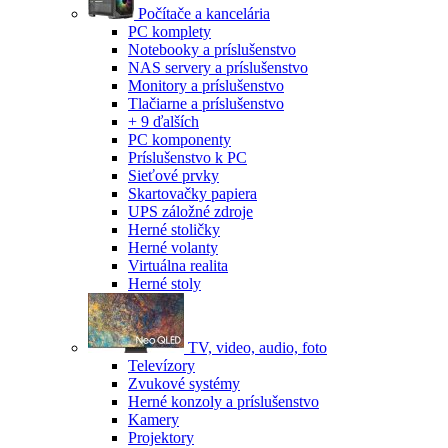
Počítače a kancelária
PC komplety
Notebooky a príslušenstvo
NAS servery a príslušenstvo
Monitory a príslušenstvo
Tlačiarne a príslušenstvo
+ 9 ďalších
PC komponenty
Príslušenstvo k PC
Sieťové prvky
Skartovačky papiera
UPS záložné zdroje
Herné stoličky
Herné volanty
Virtuálna realita
Herné stoly
TV, video, audio, foto
Televízory
Zvukové systémy
Herné konzoly a príslušenstvo
Kamery
Projektory