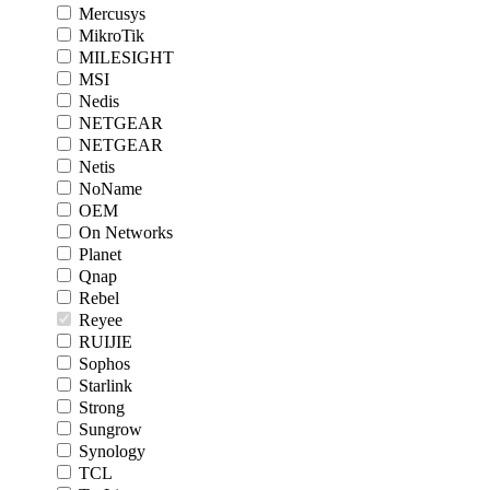
Mercusys
MikroTik
MILESIGHT
MSI
Nedis
NETGEAR
NETGEAR
Netis
NoName
OEM
On Networks
Planet
Qnap
Rebel
Reyee
RUIJIE
Sophos
Starlink
Strong
Sungrow
Synology
TCL