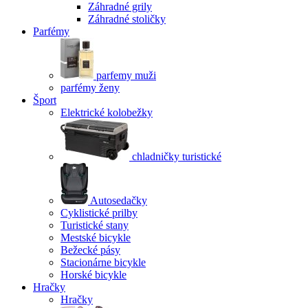
Záhradné grily
Záhradné stoličky
Parfémy
parfemy muži
parfémy ženy
Šport
Elektrické kolobežky
chladničky turistické
Autosedačky
Cyklistické prilby
Turistické stany
Mestské bicykle
Bežecké pásy
Stacionárne bicykle
Horské bicykle
Hračky
Hračky