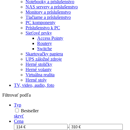
Notebooky a príslušenstvo
NAS servery a príslušenstvo
Monitory a príslušenstvo
Tlačiarne a príslušenstvo
PC komponenty
Príslušenstvo k PC
Sieťové prvky
Access Pointy
Routery
Switche
Skartovačky papiera
UPS záložné zdroje
Herné stoličky
Herné volanty
Virtuálna realita
Herné stoly
TV, video, audio, foto
Filtrovať podľa
Typ
Bestseller
skryť
Cena
-