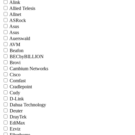
Alink
Allied Telesis
Allnet
ASRock
Asus
Asus
Auerswald
AVM
Beafon
BECbyBILLION
Brovi
Cambium Networks
Cisco
Comfast
Cradlepoint
Cudy
D-Link
Dahua Technology
Deuter
DrayTek
EdiMax
Ezviz
Fiberhome