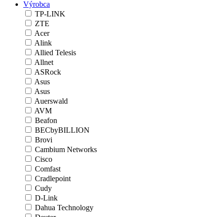
Výrobca
TP-LINK
ZTE
Acer
Alink
Allied Telesis
Allnet
ASRock
Asus
Asus
Auerswald
AVM
Beafon
BECbyBILLION
Brovi
Cambium Networks
Cisco
Comfast
Cradlepoint
Cudy
D-Link
Dahua Technology