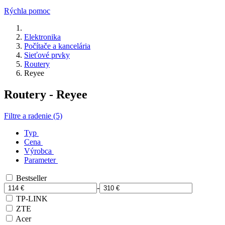
Rýchla pomoc
Elektronika
Počítače a kancelária
Sieťové prvky
Routery
Reyee
Routery - Reyee
Filtre a radenie (5)
Typ
Cena
Výrobca
Parameter
Bestseller
-
TP-LINK
ZTE
Acer