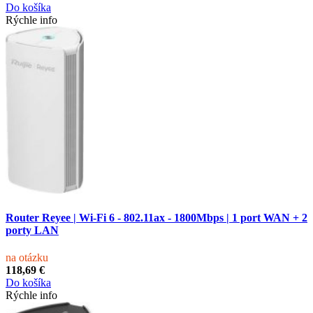
Do košíka
Rýchle info
Router Reyee | Wi-Fi 6 - 802.11ax - 1800Mbps | 1 port WAN + 2
porty LAN
na otázku
118,69 €
Do košíka
Rýchle info