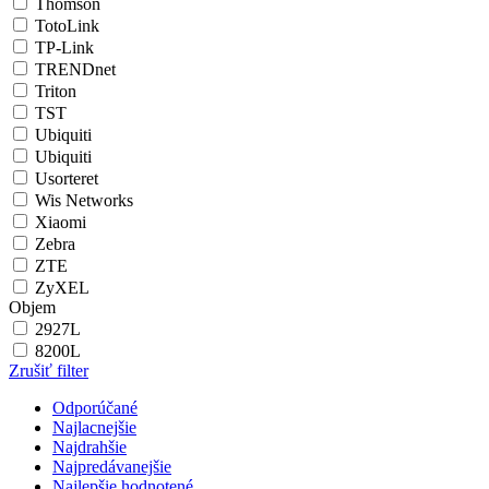
Thomson
TotoLink
TP-Link
TRENDnet
Triton
TST
Ubiquiti
Ubiquiti
Usorteret
Wis Networks
Xiaomi
Zebra
ZTE
ZyXEL
Objem
2927L
8200L
Zrušiť filter
Odporúčané
Najlacnejšie
Najdrahšie
Najpredávanejšie
Najlepšie hodnotené