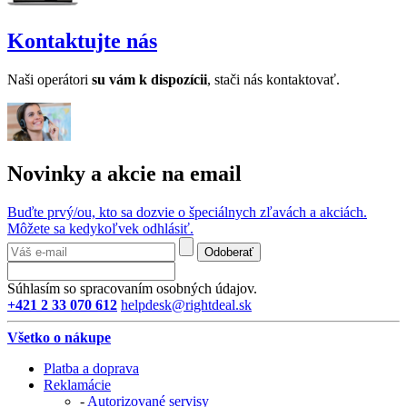
Kontaktujte nás
Naši operátori
su v
ám k dispozícii
, stači nás kontaktovať.
Novinky a akcie na email
Buďte prvý/ou, kto sa dozvie o špeciálnych zľavách a akciách.
Môžete sa kedykoľvek odhlásiť.
Odoberať
Súhlasím so spracovaním osobných údajov.
+421 2 33 070 612
helpdesk@rightdeal.sk
Všetko o nákupe
Platba a doprava
Reklamácie
-
Autorizované servisy