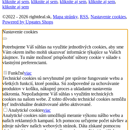
kliknite aj sem
,
kliknite aj sem
,
kliknite aj sem
,
kliknite aj sem
,
kliknite aj sem
©
2022 -
2026
rightdeal.sk
,
Mapa stránky
,
RSS
,
Nastavenie cookies
,
Powered by Upgates Shops
Nastavenie cookies
Potrebujeme Váš súhlas na využitie jednotlivých cookies, aby sme
Vám okrem iného mohli ukazovať informácie týkajúce sa Vašich
záujmov. Tu máte možnosť prispôsobiť súbory cookie v súlade s
vlastnými preferenciami.
Funkčné
viac
Technické cookies sú nevyhnutné pre správne fungovanie webu a
všetkých funkcií, ktoré ponúka. Sú zodpovedné za uchovávanie
produktov v košíku, nákupný proces a ukladanie nastavenia
súkromia. Nepožadujeme Váš súhlas s využitím technických
cookies na našom webe. Z tohto dôvodu technické cookies nemôžu
byť individuálne deaktivované alebo aktivované.
Analytické cookies
viac
Analytické cookies nám umožňujú meranie výkonu nášho webu a
našich reklamných kampaní. Ich pomocou určujeme počet návštev a
zdroje návštev našich webových stránok. Dáta získané pomocou