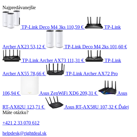
Najpredávanejšie
TP-Link Deco M4 3ks
110,59 €
TP-Link
Archer AX23
53,12 €
TP-Link Deco M4 2ks
101,60 €
TP-Link Archer AX73
111,31 €
TP-Link
Archer AX55
78,66 €
TP-Link Archer AX72 Pro
106,94 €
Asus ZenWiFi XD6
209,31 €
Asus
RT-AX82U
123,71 €
Asus RT-AX58U
107,32 €
Ďalej
Máte otázku?
+421 2 33 070 612
helpdesk@rightdeal.sk