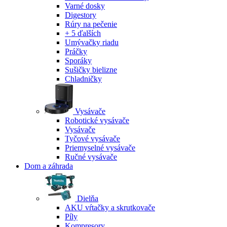
Varné dosky
Digestory
Rúry na pečenie
+ 5 ďalších
Umývačky riadu
Práčky
Sporáky
Sušičky bielizne
Chladničky
Vysávače
Robotické vysávače
Vysávače
Tyčové vysávače
Priemyselné vysávače
Ručné vysávače
Dom a záhrada
Dielňa
AKU vŕtačky a skrutkovače
Píly
Kompresory