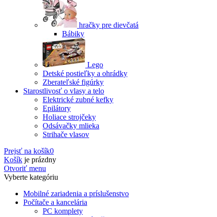
hračky pre dievčatá
Bábiky
Lego
Detské postieľky a ohrádky
Zberateľské figúrky
Starostlivosť o vlasy a telo
Elektrické zubné kefky
Epilátory
Holiace strojčeky
Odsávačky mlieka
Strihače vlasov
Prejsť na košík
0
Košík
je prázdny
Otvoriť menu
Vyberte kategóriu
Mobilné zariadenia a príslušenstvo
Počítače a kancelária
PC komplety