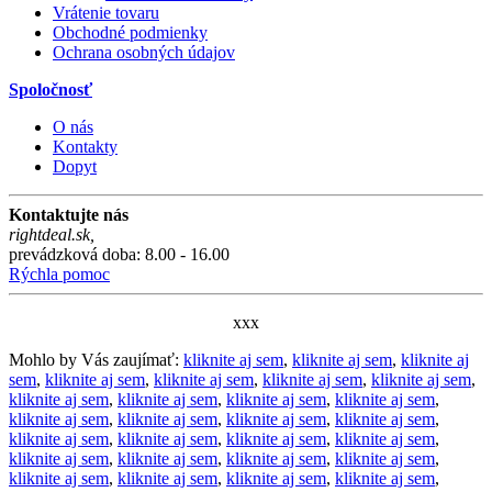
Vrátenie tovaru
Obchodné podmienky
Ochrana osobných údajov
Spoločnosť
O nás
Kontakty
Dopyt
Kontaktujte nás
rightdeal.sk
,
prevádzková doba: 8.00 - 16.00
Rýchla pomoc
xxx
Mohlo by Vás zaujímať:
kliknite aj sem
,
kliknite aj sem
,
kliknite aj
sem
,
kliknite aj sem
,
kliknite aj sem
,
kliknite aj sem
,
kliknite aj sem
,
kliknite aj sem
,
kliknite aj sem
,
kliknite aj sem
,
kliknite aj sem
,
kliknite aj sem
,
kliknite aj sem
,
kliknite aj sem
,
kliknite aj sem
,
kliknite aj sem
,
kliknite aj sem
,
kliknite aj sem
,
kliknite aj sem
,
kliknite aj sem
,
kliknite aj sem
,
kliknite aj sem
,
kliknite aj sem
,
kliknite aj sem
,
kliknite aj sem
,
kliknite aj sem
,
kliknite aj sem
,