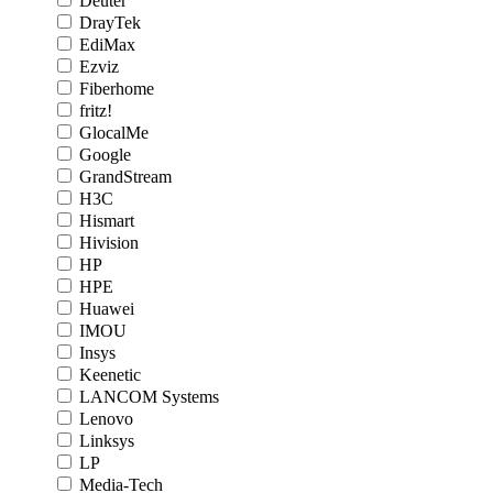
Deuter
DrayTek
EdiMax
Ezviz
Fiberhome
fritz!
GlocalMe
Google
GrandStream
H3C
Hismart
Hivision
HP
HPE
Huawei
IMOU
Insys
Keenetic
LANCOM Systems
Lenovo
Linksys
LP
Media-Tech