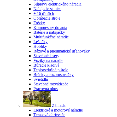
Súpravy elektrického náradia
Nabíjacie stanice
+ 16 ďalších
Obrábacie stroje
Frézky
Kompresory do auta
Batérie a nabíjačky
Multifunkčné náradie
Leštičky
Hoblíky
Rázové a pneumatické uťahováky
Stavebné lasery
Vozíky na náradie
Búracie kladivá
Teplovzdušné pištole
Brúsky a rozbrusovačky
Svietidlá
Stavebné rozvádzače
Pracovná obuv
Záhrada
Elektrické a motorové náradie
Terasové ohrievače