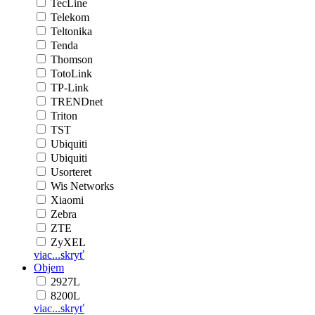
TecLine
Telekom
Teltonika
Tenda
Thomson
TotoLink
TP-Link
TRENDnet
Triton
TST
Ubiquiti
Ubiquiti
Usorteret
Wis Networks
Xiaomi
Zebra
ZTE
ZyXEL
viac...
skryť
Objem
2927L
8200L
viac...
skryť