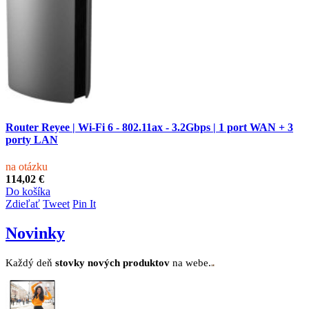
Router Reyee | Wi-Fi 6 - 802.11ax - 3.2Gbps | 1 port WAN + 3
porty LAN
na otázku
114,02 €
Do košíka
Zdieľať
Tweet
Pin It
Novinky
Každý deň
stovk
y no
vých produktov
na webe.