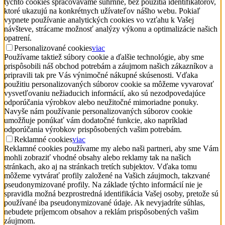
týchto cookies spracovávame súhrnne, bez použitia identifikátorov,
ktoré ukazujú na konkrétnych užívateľov nášho webu. Pokiaľ
vypnete používanie analytických cookies vo vzťahu k Vašej
návšteve, strácame možnosť analýzy výkonu a optimalizácie našich
opatrení.
Personalizované cookies
viac
Používame taktiež súbory cookie a ďalšie technológie, aby sme
prispôsobili náš obchod potrebám a záujmom našich zákazníkov a
pripravili tak pre Vás výnimočné nákupné skúsenosti. Vďaka
použitiu personalizovaných súborov cookie sa môžeme vyvarovať
vysvetľovaniu nežiaducich informácií, ako sú nezodpovedajúce
odporúčania výrobkov alebo neužitočné mimoriadne ponuky.
Navyše nám používanie personalizovaných súborov cookie
umožňuje ponúkať vám dodatočné funkcie, ako napríklad
odporúčania výrobkov prispôsobených vašim potrebám.
Reklamné cookies
viac
Reklamné cookies používame my alebo naši partneri, aby sme Vám
mohli zobraziť vhodné obsahy alebo reklamy tak na našich
stránkach, ako aj na stránkach tretích subjektov. Vďaka tomu
môžeme vytvárať profily založené na Vašich záujmoch, takzvané
pseudonymizované profily. Na základe týchto informácií nie je
spravidla možná bezprostredná identifikácia Vašej osoby, pretože sú
používané iba pseudonymizované údaje. Ak nevyjadríte súhlas,
nebudete príjemcom obsahov a reklám prispôsobených vašim
záujmom.