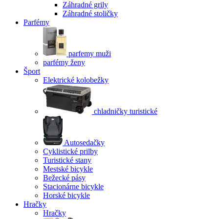
Záhradné grily
Záhradné stoličky
Parfémy
parfemy muži
parfémy ženy
Šport
Elektrické kolobežky
chladničky turistické
Autosedačky
Cyklistické prilby
Turistické stany
Mestské bicykle
Bežecké pásy
Stacionárne bicykle
Horské bicykle
Hračky
Hračky