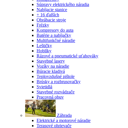
Súpravy elektrického náradia
Nabíjacie stanice
+ 16 ďalších
Obrábacie stroje
Frézky
Kompresory do auta
Batérie a nabíjačky
Multifunkčné náradie
Leštičky
Hoblíky
Rázové a pneumatické uťahováky
Stavebné lasery
Vozíky na náradie
Búracie kladivá
Teplovzdušné pištole
Brúsky a rozbrusovačky
Svietidlá
Stavebné rozvádzače
Pracovná obuv
Záhrada
Elektrické a motorové náradie
Terasové ohrievače