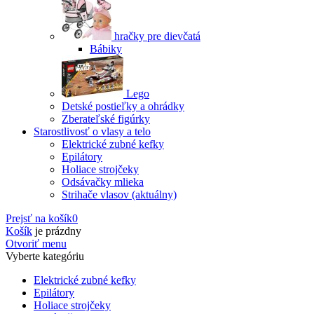
hračky pre dievčatá
Bábiky
Lego
Detské postieľky a ohrádky
Zberateľské figúrky
Starostlivosť o vlasy a telo
Elektrické zubné kefky
Epilátory
Holiace strojčeky
Odsávačky mlieka
Strihače vlasov
(aktuálny)
Prejsť na košík
0
Košík
je prázdny
Otvoriť menu
Vyberte kategóriu
Elektrické zubné kefky
Epilátory
Holiace strojčeky