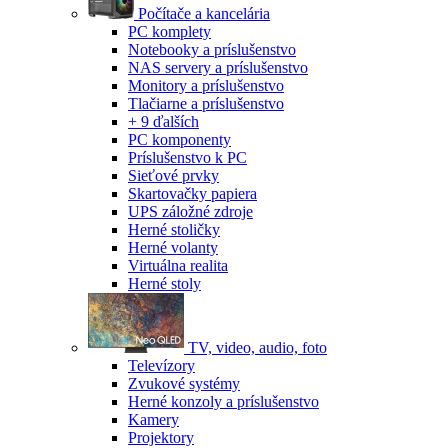
Počítače a kancelária
PC komplety
Notebooky a príslušenstvo
NAS servery a príslušenstvo
Monitory a príslušenstvo
Tlačiarne a príslušenstvo
+ 9 ďalších
PC komponenty
Príslušenstvo k PC
Sieťové prvky
Skartovačky papiera
UPS záložné zdroje
Herné stoličky
Herné volanty
Virtuálna realita
Herné stoly
TV, video, audio, foto
Televízory
Zvukové systémy
Herné konzoly a príslušenstvo
Kamery
Projektory