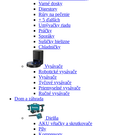
Varné dosky
Digestory
Rúry na pečenie
+ 5 ďalších
Umývačky riadu
Práčky
Sporáky
Sušičky bielizne
Chladničky
Vysávače
Robotické vysávače
Vysávače
Tyčové vysávače
Priemyselné vysávače
Ručné vysávače
Dom a záhrada
Dielňa
AKU vŕtačky a skrutkovače
Píly
Kompresory