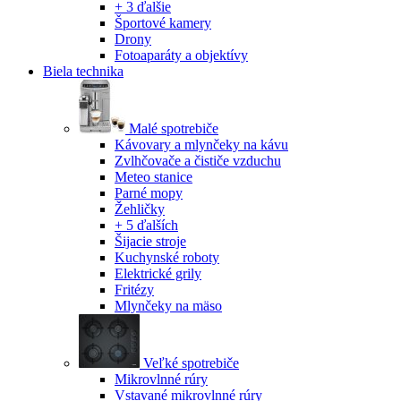
+ 3 ďalšie
Športové kamery
Drony
Fotoaparáty a objektívy
Biela technika
Malé spotrebiče
Kávovary a mlynčeky na kávu
Zvlhčovače a čističe vzduchu
Meteo stanice
Parné mopy
Žehličky
+ 5 ďalších
Šijacie stroje
Kuchynské roboty
Elektrické grily
Fritézy
Mlynčeky na mäso
Veľké spotrebiče
Mikrovlnné rúry
Vstavané mikrovlnné rúry