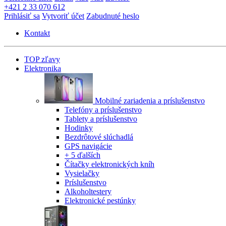
+421 2 33 070 612
Prihlásiť sa
Vytvoriť účet
Zabudnuté heslo
Kontakt
TOP zľavy
Elektronika
Mobilné zariadenia a príslušenstvo
Telefóny a príslušenstvo
Tablety a príslušenstvo
Hodinky
Bezdrôtové slúchadlá
GPS navigácie
+ 5 ďalších
Čítačky elektronických kníh
Vysielačky
Príslušenstvo
Alkoholtestery
Elektronické pestúnky