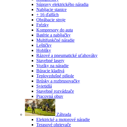
Súpravy elektrického náradia
Nabíjacie stanice
+ 16 ďalších
Obrábacie stroje
Frézky
Kompresory do auta
Batérie a nabíjačky
Multifunkčné náradie
Leštičky
Hoblíky
Rázové a pneumatické uťahováky
Stavebné lasery
Vozíky na náradie
Búracie kladivá
Teplovzdušné pištole
Brúsky a rozbrusovačky
Svietidlá
Stavebné rozvádzače
Pracovná obuv
Záhrada
Elektrické a motorové náradie
Terasové ohrievače