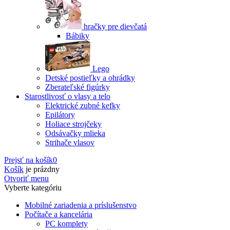
hračky pre dievčatá
Bábiky
Lego
Detské postieľky a ohrádky
Zberateľské figúrky
Starostlivosť o vlasy a telo
Elektrické zubné kefky
Epilátory
Holiace strojčeky
Odsávačky mlieka
Strihače vlasov
Prejsť na košík
0
Košík
je prázdny
Otvoriť menu
Vyberte kategóriu
Mobilné zariadenia a príslušenstvo
Počítače a kancelária
PC komplety