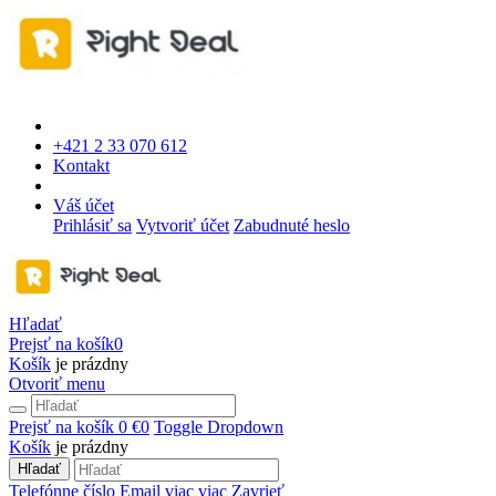
+421 2 33 070 612
Kontakt
Váš účet
Prihlásiť sa
Vytvoriť účet
Zabudnuté heslo
Hľadať
Prejsť na košík
0
Košík
je prázdny
Otvoriť menu
Prejsť na košík
0 €
0
Toggle Dropdown
Košík
je prázdny
Hľadať
Telefónne číslo
Email
viac
viac
Zavrieť