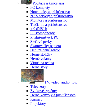
Počítače a kancelária
PC komplety
Notebooky a príslušenstvo
NAS servery a príslušenstvo
Monitory a príslušenstvo
Tlačiarne a príslušenstvo
+ 9 ďalších
PC komponenty
Príslušenstvo k PC
Sieťové prvky
Skartovačky papiera
UPS záložné zdroje
Herné stoličky
Herné volanty
Virtuálna realita
Herné stoly
TV, video, audio, foto
Televízory
Zvukové systémy
Herné konzoly a príslušenstvo
Kamery
Projektory