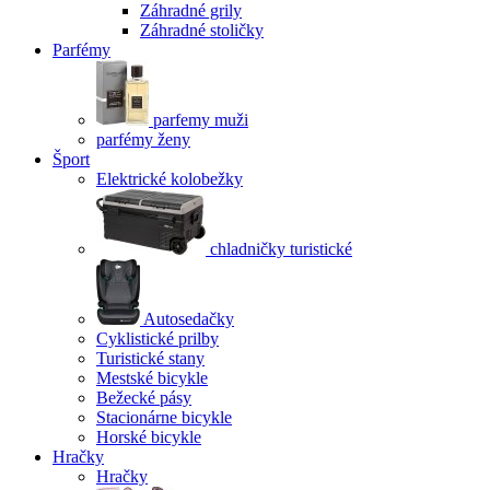
Záhradné grily
Záhradné stoličky
Parfémy
parfemy muži
parfémy ženy
Šport
Elektrické kolobežky
chladničky turistické
Autosedačky
Cyklistické prilby
Turistické stany
Mestské bicykle
Bežecké pásy
Stacionárne bicykle
Horské bicykle
Hračky
Hračky