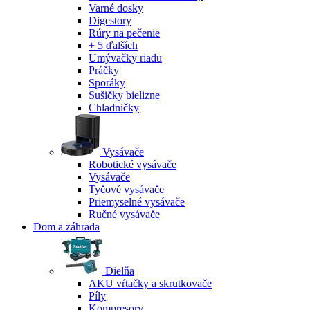
Varné dosky
Digestory
Rúry na pečenie
+ 5 ďalších
Umývačky riadu
Práčky
Sporáky
Sušičky bielizne
Chladničky
Vysávače
Robotické vysávače
Vysávače
Tyčové vysávače
Priemyselné vysávače
Ručné vysávače
Dom a záhrada
Dielňa
AKU vŕtačky a skrutkovače
Píly
Kompresory