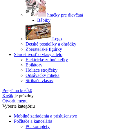
hračky pre dievčatá
Bábiky
Lego
Detské postieľky a ohrádky
Zberateľské figúrky
Starostlivosť o vlasy a telo
Elektrické zubné kefky
Epilátory
Holiace strojčeky
Odsávačky mlieka
Strihače vlasov
Prejsť na košík
0
Košík
je prázdny
Otvoriť menu
Vyberte kategóriu
Mobilné zariadenia a príslušenstvo
Počítače a kancelária
PC komplety