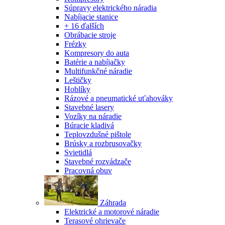
Súpravy elektrického náradia
Nabíjacie stanice
+ 16 ďalších
Obrábacie stroje
Frézky
Kompresory do auta
Batérie a nabíjačky
Multifunkčné náradie
Leštičky
Hoblíky
Rázové a pneumatické uťahováky
Stavebné lasery
Vozíky na náradie
Búracie kladivá
Teplovzdušné pištole
Brúsky a rozbrusovačky
Svietidlá
Stavebné rozvádzače
Pracovná obuv
Záhrada
Elektrické a motorové náradie
Terasové ohrievače