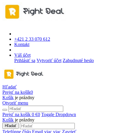
+421 2 33 070 612
Kontakt
Váš účet
Prihlásiť sa
Vytvoriť účet
Zabudnuté heslo
Hľadať
Prejsť na košík
0
Košík
je prázdny
Otvoriť menu
Prejsť na košík
0 €
0
Toggle Dropdown
Košík
je prázdny
Hľadať
Telefónne číslo
Email
viac
viac
Zavrieť