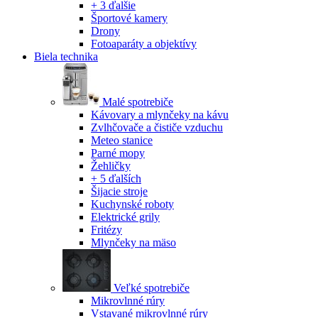
+ 3 ďalšie
Športové kamery
Drony
Fotoaparáty a objektívy
Biela technika
Malé spotrebiče
Kávovary a mlynčeky na kávu
Zvlhčovače a čističe vzduchu
Meteo stanice
Parné mopy
Žehličky
+ 5 ďalších
Šijacie stroje
Kuchynské roboty
Elektrické grily
Fritézy
Mlynčeky na mäso
Veľké spotrebiče
Mikrovlnné rúry
Vstavané mikrovlnné rúry