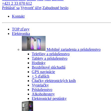
+421 2 33 070 612
Prihlásiť sa
Vytvoriť účet
Zabudnuté heslo
Kontakt
TOP zľavy
Elektronika
Mobilné zariadenia a príslušenstvo
Telefóny a príslušenstvo
Tablety a príslušenstvo
Hodinky
Bezdrôtové slúchadlá
GPS navigácie
+ 5 ďalších
Čítačky elektronických kníh
Vysielačky
Príslušenstvo
Alkoholtestery
Elektronické pestúnky