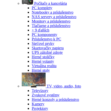
Počítače a kancelária
PC komplety
Notebooky a príslušenstvo
NAS servery a príslušenstvo
Monitory a príslušenstvo
Tlačiarne a príslušenstvo
+ 9 ďalších
PC komponenty
Príslušenstvo k PC
Sieťové prvky
Skartovačky papiera
UPS záložné zdroje
Herné stoličky
Herné volanty
Virtuálna realita
Herné stoly
TV, video, audio, foto
Televízory
Zvukové systémy
Herné konzoly a príslušenstvo
Kamery
Projektory