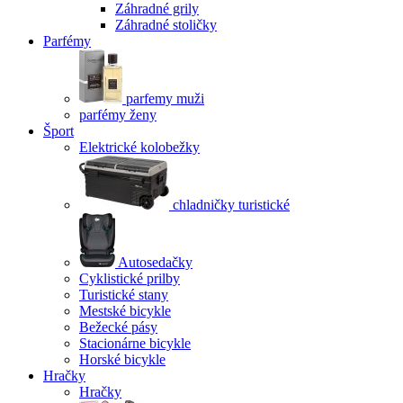
Záhradné grily
Záhradné stoličky
Parfémy
parfemy muži
parfémy ženy
Šport
Elektrické kolobežky
chladničky turistické
Autosedačky
Cyklistické prilby
Turistické stany
Mestské bicykle
Bežecké pásy
Stacionárne bicykle
Horské bicykle
Hračky
Hračky