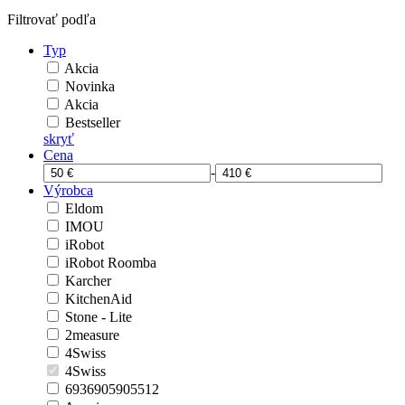
Filtrovať podľa
Typ
Akcia
Novinka
Akcia
Bestseller
skryť
Cena
-
Výrobca
Eldom
IMOU
iRobot
iRobot Roomba
Karcher
KitchenAid
Stone - Lite
2measure
4Swiss
4Swiss
6936905905512