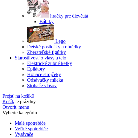
hračky pre dievčatá
Bábiky
Lego
Detské postieľky a ohrádky
Zberateľské figúrky
Starostlivosť o vlasy a telo
Elektrické zubné kefky
Epilátory
Holiace strojčeky
Odsávačky mlieka
Strihače vlasov
Prejsť na košík
0
Košík
je prázdny
Otvoriť menu
Vyberte kategóriu
Malé spotrebiče
Veľké spotrebiče
Vysávače