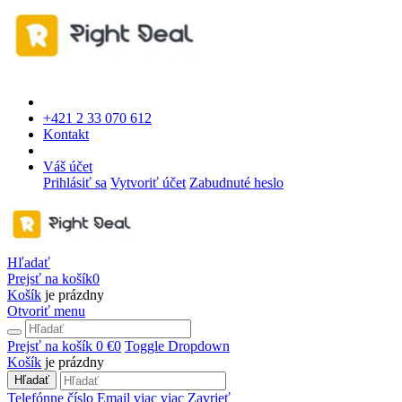
+421 2 33 070 612
Kontakt
Váš účet
Prihlásiť sa
Vytvoriť účet
Zabudnuté heslo
Hľadať
Prejsť na košík
0
Košík
je prázdny
Otvoriť menu
Prejsť na košík
0 €
0
Toggle Dropdown
Košík
je prázdny
Hľadať
Telefónne číslo
Email
viac
viac
Zavrieť