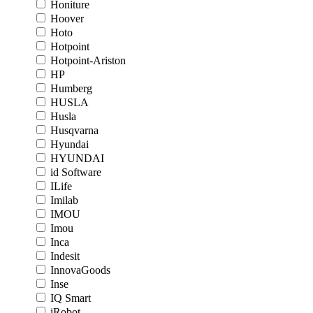
Honiture
Hoover
Hoto
Hotpoint
Hotpoint-Ariston
HP
Humberg
HUSLA
Husla
Husqvarna
Hyundai
HYUNDAI
id Software
ILife
Imilab
IMOU
Imou
Inca
Indesit
InnovaGoods
Inse
IQ Smart
iRobot