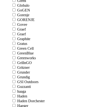
Girmi
Globalo
GoGEN
Gorenje
GORENJE
Govee
Graef
Graef
Graphite
Gratus
Green Cell
GreenBlue
Greenworks
GrillnGO
Gritzner
Grunder
Grundig
GSI Outdoors
Guzzanti
haaga
Haden
Haden Dorchester
Haeger