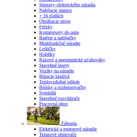
Súpravy elektrického náradia
Nabíjacie stanice
+ 16 ďalších
Obrábacie stroje
Frézky
Kompresory do auta
Batérie a nabíjačky
Multifunkčné náradie
Leštičky
Hoblíky
Rázové a pneumatické uťahováky
Stavebné lasery
Vozíky na náradie
Búracie kladivá
Teplovzdušné pištole
Brúsky a rozbrusovačky
Svietidlá
Stavebné rozvádzače
Pracovná obuv
Záhrada
Elektrické a motorové náradie
Terasové ohrievače