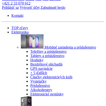
+421 2 33 070 612
Prihlásiť sa
Vytvoriť účet
Zabudnuté heslo
Kontakt
TOP zľavy
Elektronika
Mobilné zariadenia a príslušenstvo
Telefóny a príslušenstvo
Tablety a príslušenstvo
Hodinky
Bezdrôtové slúchadlá
GPS navigácie
+ 5 ďalších
Čítačky elektronických kníh
Vysielačky
Príslušenstvo
Alkoholtestery
Elektronické pestúnky