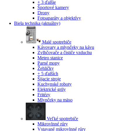
+ 3 ďalšie
Športové kamery
Drony
Fotoaparáty a objektívy
Biela technika
(aktuálny)
Malé spotrebiče
Kávovary a mlynčeky na kávu
Zvlhčovače a čističe vzduchu
Meteo stanice
Parné mopy
Žehličky
+ 5 ďalších
Šijacie stroje
Kuchynské roboty
Elektrické grily
Fritézy
Mlynčeky na mäso
Veľké spotrebiče
Mikrovlnné rúry
Vstavané mikrovlnné rúry