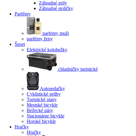
Záhradné grily
Záhradné stoličky
Parfémy
parfemy muži
parfémy ženy
Šport
Elektrické kolobežky
chladničky turistické
Autosedačky
Cyklistické prilby
Turistické stany
Mestské bicykle
Bežecké pásy
Stacionárne bicykle
Horské bicykle
Hračky
Hračky