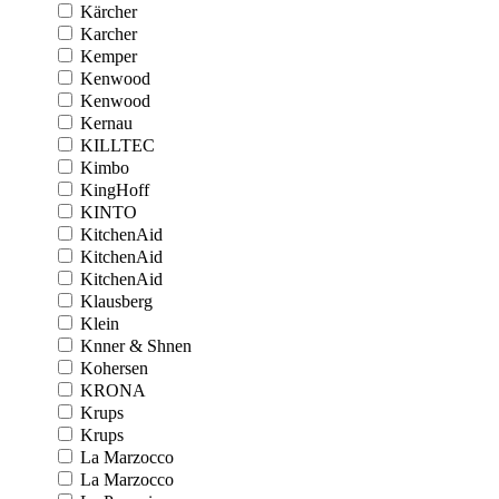
Kärcher
Karcher
Kemper
Kenwood
Kenwood
Kernau
KILLTEC
Kimbo
KingHoff
KINTO
KitchenAid
KitchenAid
KitchenAid
Klausberg
Klein
Knner & Shnen
Kohersen
KRONA
Krups
Krups
La Marzocco
La Marzocco