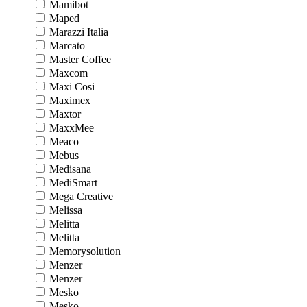
Mamibot
Maped
Marazzi Italia
Marcato
Master Coffee
Maxcom
Maxi Cosi
Maximex
Maxtor
MaxxMee
Meaco
Mebus
Medisana
MediSmart
Mega Creative
Melissa
Melitta
Melitta
Memorysolution
Menzer
Menzer
Mesko
Mesko