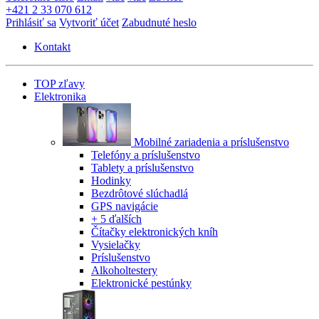
+421 2 33 070 612
Prihlásiť sa
Vytvoriť účet
Zabudnuté heslo
Kontakt
TOP zľavy
Elektronika
Mobilné zariadenia a príslušenstvo
Telefóny a príslušenstvo
Tablety a príslušenstvo
Hodinky
Bezdrôtové slúchadlá
GPS navigácie
+ 5 ďalších
Čítačky elektronických kníh
Vysielačky
Príslušenstvo
Alkoholtestery
Elektronické pestúnky