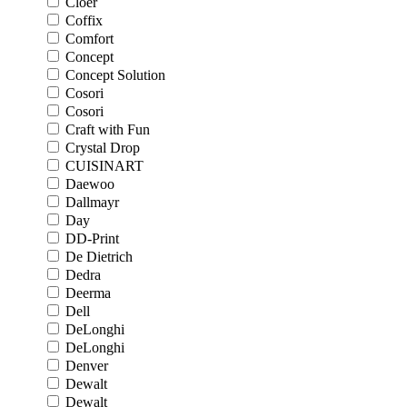
Cloer
Coffix
Comfort
Concept
Concept Solution
Cosori
Cosori
Craft with Fun
Crystal Drop
CUISINART
Daewoo
Dallmayr
Day
DD-Print
De Dietrich
Dedra
Deerma
Dell
DeLonghi
DeLonghi
Denver
Dewalt
Dewalt