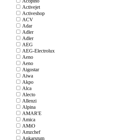
Acopino
Activejet
Activeshop
ACV
Adar
Adler
Adler
AEG
AEG-Electrolux
Aeno
Aeno
Aigostar
Aiwa
Akpo
Alca
Alecto
Allenzi
Alpina
AMAR'E
Amica
AMiO
Amzchef
Ankarsrum