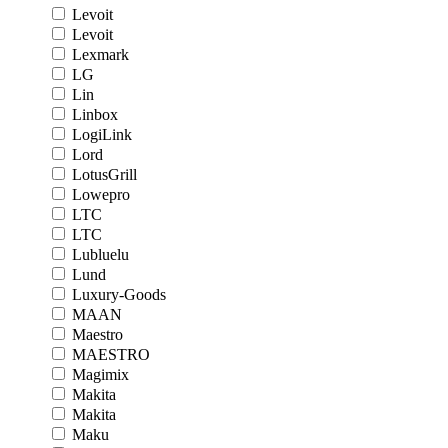
Levoit
Levoit
Lexmark
LG
Lin
Linbox
LogiLink
Lord
LotusGrill
Lowepro
LTC
LTC
Lubluelu
Lund
Luxury-Goods
MAAN
Maestro
MAESTRO
Magimix
Makita
Makita
Maku