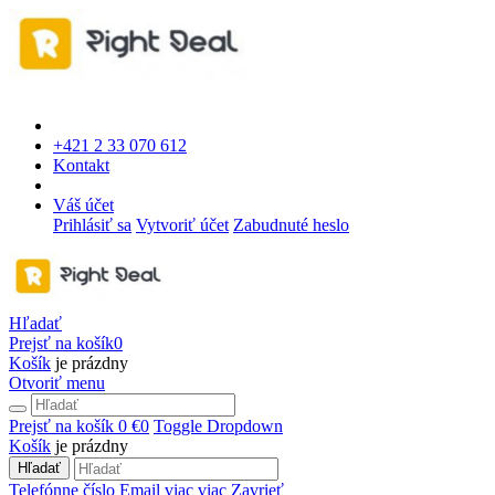
+421 2 33 070 612
Kontakt
Váš účet
Prihlásiť sa
Vytvoriť účet
Zabudnuté heslo
Hľadať
Prejsť na košík
0
Košík
je prázdny
Otvoriť menu
Prejsť na košík
0 €
0
Toggle Dropdown
Košík
je prázdny
Hľadať
Telefónne číslo
Email
viac
viac
Zavrieť