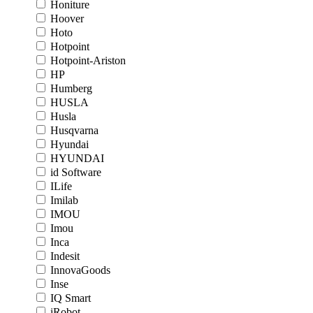
Honiture
Hoover
Hoto
Hotpoint
Hotpoint-Ariston
HP
Humberg
HUSLA
Husla
Husqvarna
Hyundai
HYUNDAI
id Software
ILife
Imilab
IMOU
Imou
Inca
Indesit
InnovaGoods
Inse
IQ Smart
iRobot