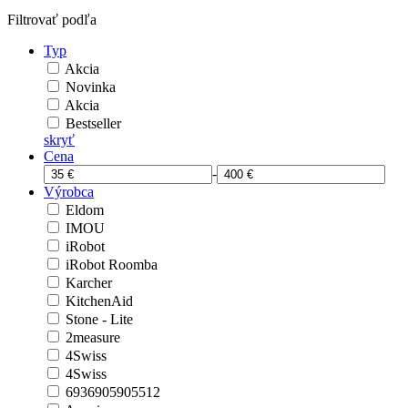
Filtrovať podľa
Typ
Akcia
Novinka
Akcia
Bestseller
skryť
Cena
-
Výrobca
Eldom
IMOU
iRobot
iRobot Roomba
Karcher
KitchenAid
Stone - Lite
2measure
4Swiss
4Swiss
6936905905512