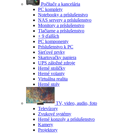
Počítače a kancelária
PC komplety
Notebooky a príslušenstvo
NAS servery a príslušenstvo
Monitory a príslušenstvo
Tlačiarne a príslušenstvo
+ 9 ďalších
PC komponenty
Príslušenstvo k PC
Sieťové prvky
Skartovačky papiera
UPS záložné zdroje
Herné stoličky
Herné volanty
Virtuálna realita
Herné stoly
TV, video, audio, foto
Televízory
Zvukové systémy
Herné konzoly a príslušenstvo
Kamery
Projektory