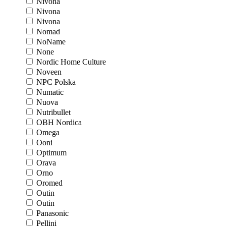
Nivona
Nivona
Nivona
Nomad
NoName
None
Nordic Home Culture
Noveen
NPC Polska
Numatic
Nuova
Nutribullet
OBH Nordica
Omega
Ooni
Optimum
Orava
Orno
Oromed
Outin
Outin
Panasonic
Pellini