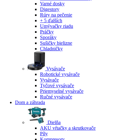
Varné dosky
Digestory
Rúry na pečenie
+ 5 ďalších
Umývačky riadu
Práčky
Sporáky
Sušičky bielizne
Chladničky
Vysávače
Robotické vysávače
Vysávače
Tyčové vysávače
Priemyselné vysávače
Ručné vysávače
Dom a záhrada
Dielňa
AKU vŕtačky a skrutkovače
Píly
Kompresory