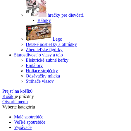
hračky pre dievčatá
Bábiky
Lego
Detské postieľky a ohrádky
Zberateľské figúrky
Starostlivosť o vlasy a telo
Elektrické zubné kefky
Epilátory
Holiace strojčeky
Odsávačky mlieka
Strihače vlasov
Prejsť na košík
0
Košík
je prázdny
Otvoriť menu
Vyberte kategóriu
Malé spotrebiče
Veľké spotrebiče
Vysávače