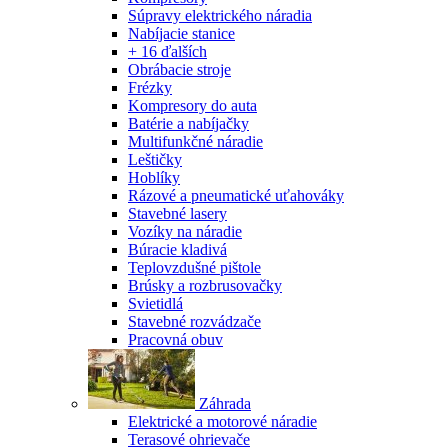
Súpravy elektrického náradia
Nabíjacie stanice
+ 16 ďalších
Obrábacie stroje
Frézky
Kompresory do auta
Batérie a nabíjačky
Multifunkčné náradie
Leštičky
Hoblíky
Rázové a pneumatické uťahováky
Stavebné lasery
Vozíky na náradie
Búracie kladivá
Teplovzdušné pištole
Brúsky a rozbrusovačky
Svietidlá
Stavebné rozvádzače
Pracovná obuv
Záhrada
Elektrické a motorové náradie
Terasové ohrievače