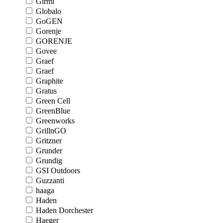
Girmi
Globalo
GoGEN
Gorenje
GORENJE
Govee
Graef
Graef
Graphite
Gratus
Green Cell
GreenBlue
Greenworks
GrillnGO
Gritzner
Grunder
Grundig
GSI Outdoors
Guzzanti
haaga
Haden
Haden Dorchester
Haeger