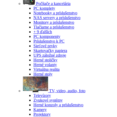
Počítače a kancelária
PC komplety
Notebooky a príslušenstvo
NAS servery a príslušenstvo
Monitory a príslušenstvo
Tlačiarne a príslušenstvo
+ 9 ďalších
PC komponenty
Príslušenstvo k PC
Sieťové prvky
Skartovačky papiera
UPS záložné zdroje
Herné stoličky
Herné volanty
Virtuálna realita
Herné stoly
TV, video, audio, foto
Televízory
Zvukové systémy
Herné konzoly a príslušenstvo
Kamery
Projektory