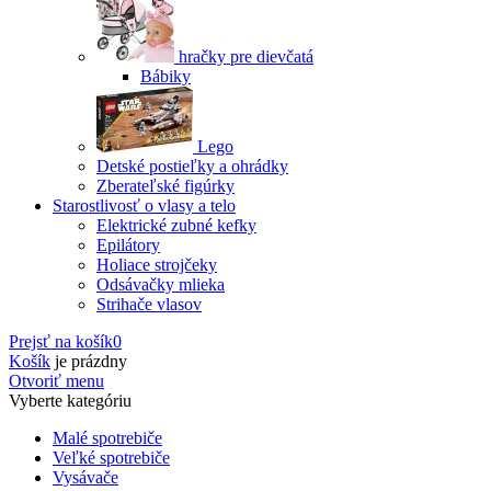
hračky pre dievčatá
Bábiky
Lego
Detské postieľky a ohrádky
Zberateľské figúrky
Starostlivosť o vlasy a telo
Elektrické zubné kefky
Epilátory
Holiace strojčeky
Odsávačky mlieka
Strihače vlasov
Prejsť na košík
0
Košík
je prázdny
Otvoriť menu
Vyberte kategóriu
Malé spotrebiče
Veľké spotrebiče
Vysávače