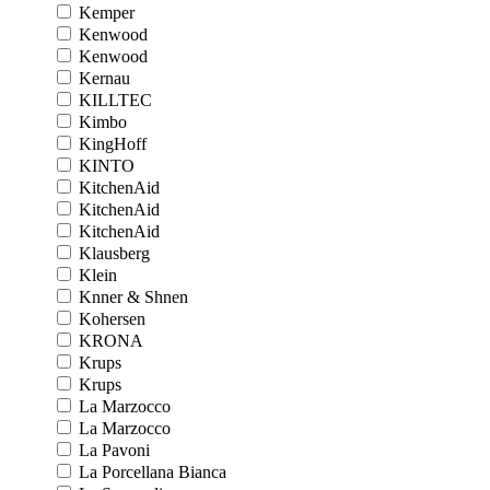
Kemper
Kenwood
Kenwood
Kernau
KILLTEC
Kimbo
KingHoff
KINTO
KitchenAid
KitchenAid
KitchenAid
Klausberg
Klein
Knner & Shnen
Kohersen
KRONA
Krups
Krups
La Marzocco
La Marzocco
La Pavoni
La Porcellana Bianca