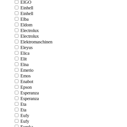
EIGO
Einhell
Einhell
Elba
Eldom
Electrolux
Electrolux
Elektromaschinen
Eleyus
Elica
Elit
Elna
Emerio
Emos
Enabot
Epson
Esperanza
Esperanza
Eta
Eta
Eufy
Eufy
Eureka