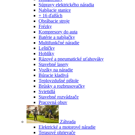
Súpravy elektrického náradia
Nabíjacie stanice
+ 16 ďalších
Obrábacie stroje
Frézky
Kompresory do auta
Batérie a nabíjačky
Multifunkčné náradie
Leštičky
Hoblíky
Rázové a pneumatické uťahováky
Stavebné lasery
Vozíky na náradie
Búracie kladivá
Teplovzdušné pištole
Brúsky a rozbrusovačky
Svietidlá
Stavebné rozvádzače
Pracovná obuv
Záhrada
Elektrické a motorové náradie
Terasové ohrievače