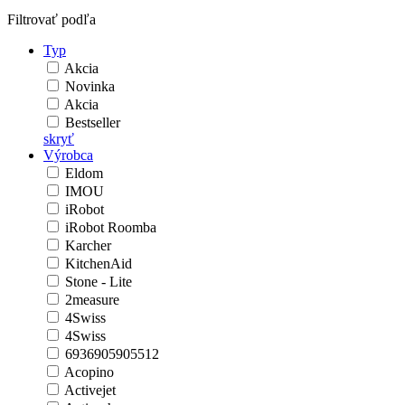
Filtrovať podľa
Typ
Akcia
Novinka
Akcia
Bestseller
skryť
Výrobca
Eldom
IMOU
iRobot
iRobot Roomba
Karcher
KitchenAid
Stone - Lite
2measure
4Swiss
4Swiss
6936905905512
Acopino
Activejet