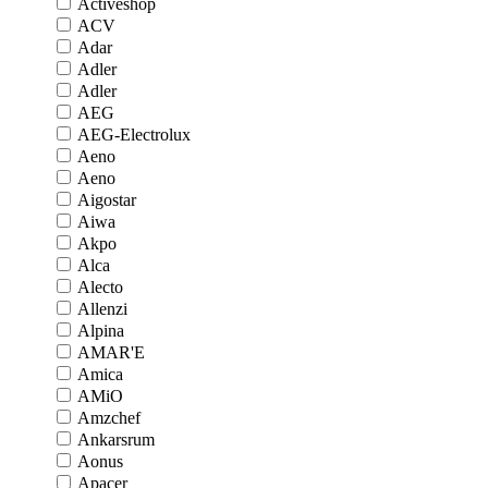
Activeshop
ACV
Adar
Adler
Adler
AEG
AEG-Electrolux
Aeno
Aeno
Aigostar
Aiwa
Akpo
Alca
Alecto
Allenzi
Alpina
AMAR'E
Amica
AMiO
Amzchef
Ankarsrum
Aonus
Apacer