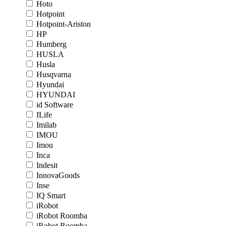
Hoto
Hotpoint
Hotpoint-Ariston
HP
Humberg
HUSLA
Husla
Husqvarna
Hyundai
HYUNDAI
id Software
ILife
Imilab
IMOU
Imou
Inca
Indesit
InnovaGoods
Inse
IQ Smart
iRobot
iRobot Roomba
iRobot Roomba