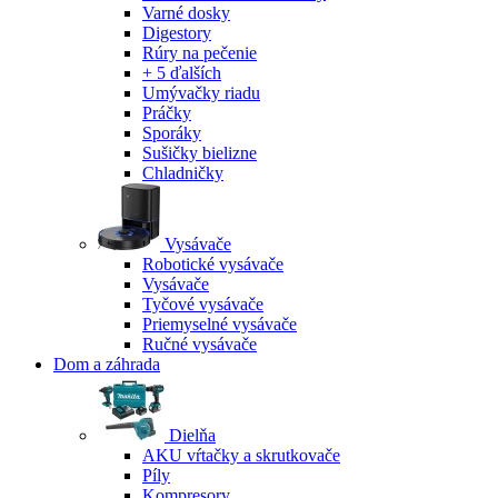
Varné dosky
Digestory
Rúry na pečenie
+ 5 ďalších
Umývačky riadu
Práčky
Sporáky
Sušičky bielizne
Chladničky
Vysávače
Robotické vysávače
Vysávače
Tyčové vysávače
Priemyselné vysávače
Ručné vysávače
Dom a záhrada
Dielňa
AKU vŕtačky a skrutkovače
Píly
Kompresory