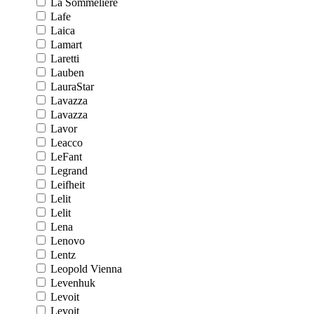
La Sommeliere
Lafe
Laica
Lamart
Laretti
Lauben
LauraStar
Lavazza
Lavazza
Lavor
Leacco
LeFant
Legrand
Leifheit
Lelit
Lelit
Lena
Lenovo
Lentz
Leopold Vienna
Levenhuk
Levoit
Levoit