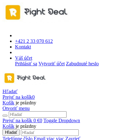
+421 2 33 070 612
Kontakt
Váš účet
Prihlásiť sa
Vytvoriť účet
Zabudnuté heslo
Hľadať
Prejsť na košík
0
Košík
je prázdny
Otvoriť menu
Prejsť na košík
0 €
0
Toggle Dropdown
Košík
je prázdny
Hľadať
Telefónne číslo
Email
viac
viac
Zavrieť