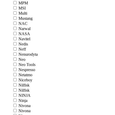
MPM
MSI
Multi
Mustang
NAC
Narwal
NASA
Navitel
Nedis
Neff
Nenurodyta
Neo
Neo Tools
Nespresso
Netatmo
Niceboy
Nilfisk
Nilfisk
NINJA
Ninja
Nivona
Nivona