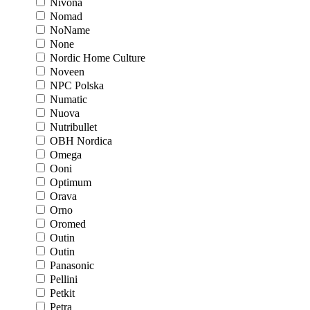
Nivona
Nomad
NoName
None
Nordic Home Culture
Noveen
NPC Polska
Numatic
Nuova
Nutribullet
OBH Nordica
Omega
Ooni
Optimum
Orava
Orno
Oromed
Outin
Outin
Panasonic
Pellini
Petkit
Petra