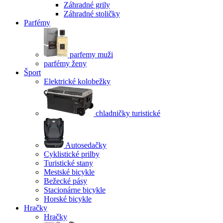
Záhradné grily
Záhradné stoličky
Parfémy
parfemy muži
parfémy ženy
Šport
Elektrické kolobežky
chladničky turistické
Autosedačky
Cyklistické prilby
Turistické stany
Mestské bicykle
Bežecké pásy
Stacionárne bicykle
Horské bicykle
Hračky
Hračky