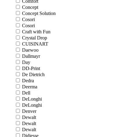
Comfort
Concept
Concept Solution
Cosori
Cosori
Craft with Fun
Crystal Drop
CUISINART
Daewoo
Dallmayr
Day
DD-Print
De Dietrich
Dedra
Deerma
Dell
DeLonghi
DeLonghi
Denver
Dewalt
Dewalt
Dewalt
Didiesse