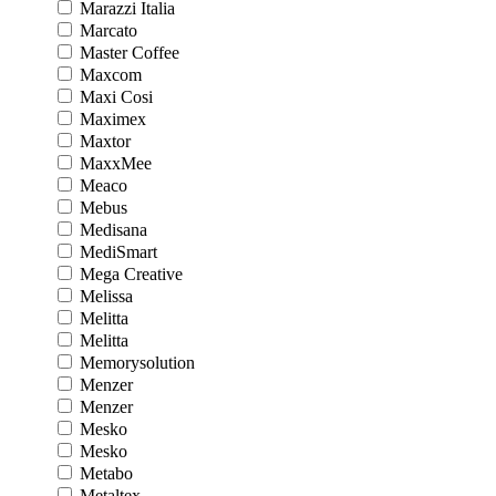
Marazzi Italia
Marcato
Master Coffee
Maxcom
Maxi Cosi
Maximex
Maxtor
MaxxMee
Meaco
Mebus
Medisana
MediSmart
Mega Creative
Melissa
Melitta
Melitta
Memorysolution
Menzer
Menzer
Mesko
Mesko
Metabo
Metaltex