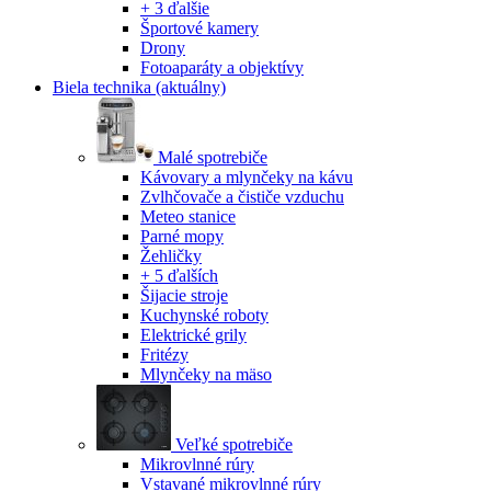
+ 3 ďalšie
Športové kamery
Drony
Fotoaparáty a objektívy
Biela technika
(aktuálny)
Malé spotrebiče
Kávovary a mlynčeky na kávu
Zvlhčovače a čističe vzduchu
Meteo stanice
Parné mopy
Žehličky
+ 5 ďalších
Šijacie stroje
Kuchynské roboty
Elektrické grily
Fritézy
Mlynčeky na mäso
Veľké spotrebiče
Mikrovlnné rúry
Vstavané mikrovlnné rúry