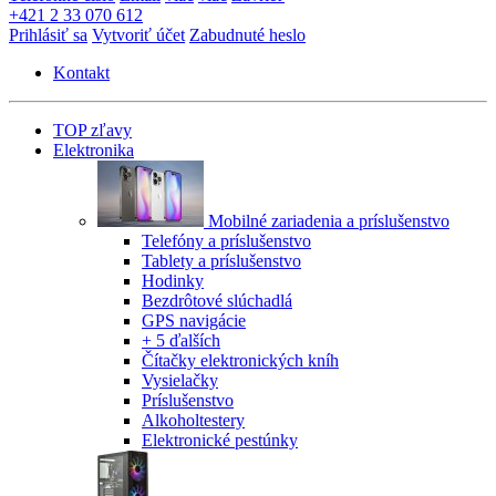
+421 2 33 070 612
Prihlásiť sa
Vytvoriť účet
Zabudnuté heslo
Kontakt
TOP zľavy
Elektronika
Mobilné zariadenia a príslušenstvo
Telefóny a príslušenstvo
Tablety a príslušenstvo
Hodinky
Bezdrôtové slúchadlá
GPS navigácie
+ 5 ďalších
Čítačky elektronických kníh
Vysielačky
Príslušenstvo
Alkoholtestery
Elektronické pestúnky