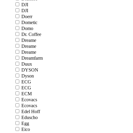
DJI
DJI
Doerr
Dometic
Domo
Dr. Coffee
Dreame
Dreame
Dreame
Dreamfarm
Duux
DYSON
Dyson
ECG
ECG
ECM
Ecovacs
Ecovacs
Edel Hoff
Eduscho
Egg
Eico