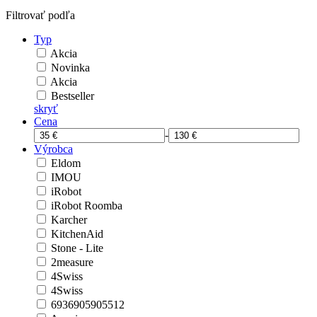
Filtrovať podľa
Typ
Akcia
Novinka
Akcia
Bestseller
skryť
Cena
-
Výrobca
Eldom
IMOU
iRobot
iRobot Roomba
Karcher
KitchenAid
Stone - Lite
2measure
4Swiss
4Swiss
6936905905512