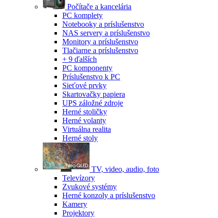
Počítače a kancelária
PC komplety
Notebooky a príslušenstvo
NAS servery a príslušenstvo
Monitory a príslušenstvo
Tlačiarne a príslušenstvo
+ 9 ďalších
PC komponenty
Príslušenstvo k PC
Sieťové prvky
Skartovačky papiera
UPS záložné zdroje
Herné stoličky
Herné volanty
Virtuálna realita
Herné stoly
TV, video, audio, foto
Televízory
Zvukové systémy
Herné konzoly a príslušenstvo
Kamery
Projektory