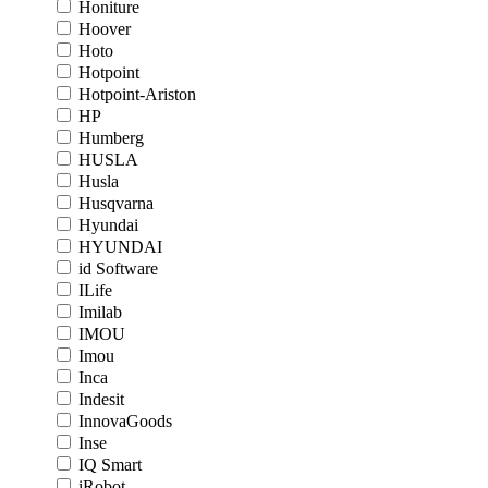
Honiture
Hoover
Hoto
Hotpoint
Hotpoint-Ariston
HP
Humberg
HUSLA
Husla
Husqvarna
Hyundai
HYUNDAI
id Software
ILife
Imilab
IMOU
Imou
Inca
Indesit
InnovaGoods
Inse
IQ Smart
iRobot