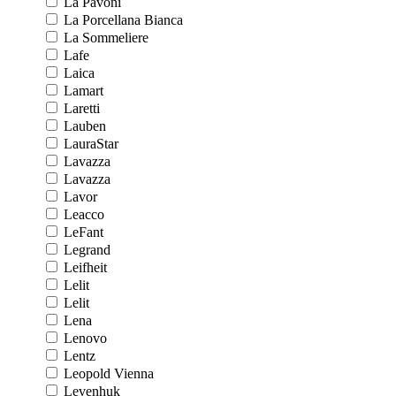
La Pavoni
La Porcellana Bianca
La Sommeliere
Lafe
Laica
Lamart
Laretti
Lauben
LauraStar
Lavazza
Lavazza
Lavor
Leacco
LeFant
Legrand
Leifheit
Lelit
Lelit
Lena
Lenovo
Lentz
Leopold Vienna
Levenhuk