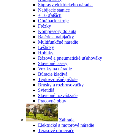
Súpravy elektrického náradia
Nabíjacie stanice
+ 16 ďalších
Obrábacie stroje
Frézky
Kompresory do auta
Batérie a nabíjačky
Multifunkčné náradie
Leštičky
Hoblíky
Rázové a pneumatické uťahováky
Stavebné lasery
Vozíky na náradie
Búracie kladivá
Teplovzdušné pištole
Brúsky a rozbrusovačky
Svietidlá
Stavebné rozvádzače
Pracovná obuv
Záhrada
Elektrické a motorové náradie
Terasové ohrievače