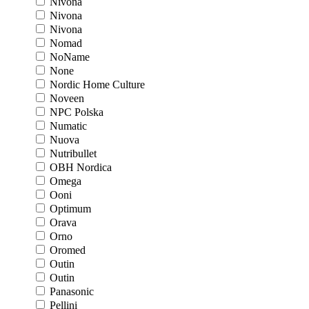
Nivona
Nivona
Nivona
Nomad
NoName
None
Nordic Home Culture
Noveen
NPC Polska
Numatic
Nuova
Nutribullet
OBH Nordica
Omega
Ooni
Optimum
Orava
Orno
Oromed
Outin
Outin
Panasonic
Pellini