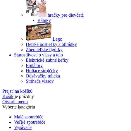
hračky pre dievčatá
Bábiky
Lego
Detské postieľky a ohrádky
Zberateľské figúrky
Starostlivosť o vlasy a telo
Elektrické zubné kefky
Epilátory
Holiace strojčeky
Odsávačky mlieka
Strihače vlasov
Prejsť na košík
0
Košík
je prázdny
Otvoriť menu
Vyberte kategóriu
Malé spotrebiče
Veľké spotrebiče
Vysávače