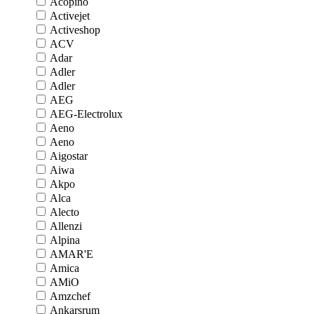
Acopino
Activejet
Activeshop
ACV
Adar
Adler
Adler
AEG
AEG-Electrolux
Aeno
Aeno
Aigostar
Aiwa
Akpo
Alca
Alecto
Allenzi
Alpina
AMAR'E
Amica
AMiO
Amzchef
Ankarsrum