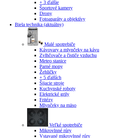
+ 3 ďalšie
Športové kamery
Drony
Fotoaparáty a objektívy
Biela technika
(aktuálny)
Malé spotrebiče
Kávovary a mlynčeky na kávu
Zvlhčovače a čističe vzduchu
Meteo stanice
Parné mopy
Žehličky
+ 5 ďalších
Šijacie stroje
Kuchynské roboty
Elektrické grily
Fritézy
Mlynčeky na mäso
Veľké spotrebiče
Mikrovlnné rúry
Vstavané mikrovlnné rúry