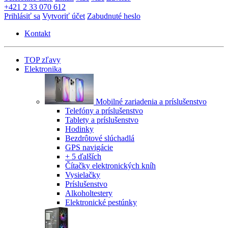
+421 2 33 070 612
Prihlásiť sa
Vytvoriť účet
Zabudnuté heslo
Kontakt
TOP zľavy
Elektronika
Mobilné zariadenia a príslušenstvo
Telefóny a príslušenstvo
Tablety a príslušenstvo
Hodinky
Bezdrôtové slúchadlá
GPS navigácie
+ 5 ďalších
Čítačky elektronických kníh
Vysielačky
Príslušenstvo
Alkoholtestery
Elektronické pestúnky