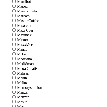
Mamibot
Maped
Marazzi Italia
Marcato
Master Coffee
Maxcom
Maxi Cosi
Maximex
Maxtor
MaxxMee
Meaco
Mebus
Medisana
MediSmart
Mega Creative
Melissa
Melitta
Melitta
Memorysolution
Menzer
Menzer
Mesko
Mesko