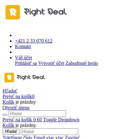
+421 2 33 070 612
Kontakt
Váš účet
Prihlásiť sa
Vytvoriť účet
Zabudnuté heslo
Hľadať
Prejsť na košík
0
Košík
je prázdny
Otvoriť menu
Prejsť na košík
0 €
0
Toggle Dropdown
Košík
je prázdny
Hľadať
Telefónne číslo
Email
viac
viac
Zavrieť