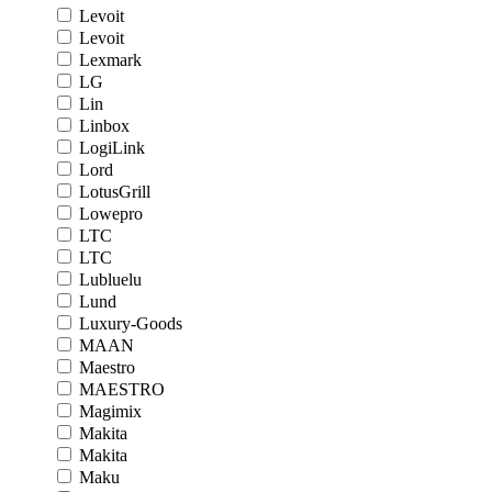
Levoit
Levoit
Lexmark
LG
Lin
Linbox
LogiLink
Lord
LotusGrill
Lowepro
LTC
LTC
Lubluelu
Lund
Luxury-Goods
MAAN
Maestro
MAESTRO
Magimix
Makita
Makita
Maku