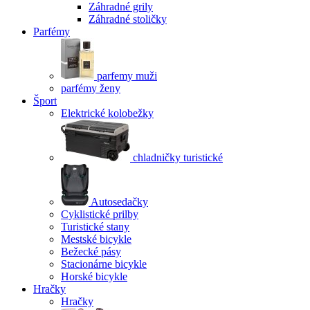
Záhradné grily
Záhradné stoličky
Parfémy
parfemy muži
parfémy ženy
Šport
Elektrické kolobežky
chladničky turistické
Autosedačky
Cyklistické prilby
Turistické stany
Mestské bicykle
Bežecké pásy
Stacionárne bicykle
Horské bicykle
Hračky
Hračky