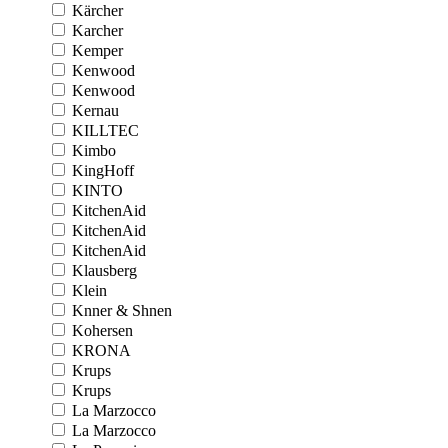
Kärcher
Karcher
Kemper
Kenwood
Kenwood
Kernau
KILLTEC
Kimbo
KingHoff
KINTO
KitchenAid
KitchenAid
KitchenAid
Klausberg
Klein
Knner & Shnen
Kohersen
KRONA
Krups
Krups
La Marzocco
La Marzocco