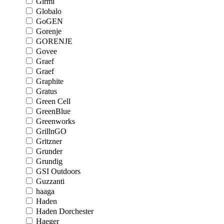
Girmi
Globalo
GoGEN
Gorenje
GORENJE
Govee
Graef
Graef
Graphite
Gratus
Green Cell
GreenBlue
Greenworks
GrillnGO
Gritzner
Grunder
Grundig
GSI Outdoors
Guzzanti
haaga
Haden
Haden Dorchester
Haeger