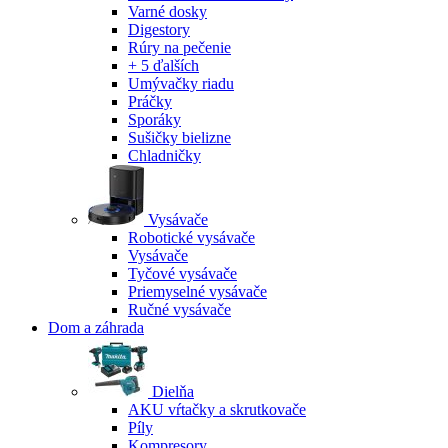
Varné dosky
Digestory
Rúry na pečenie
+ 5 ďalších
Umývačky riadu
Práčky
Sporáky
Sušičky bielizne
Chladničky
Vysávače
Robotické vysávače
Vysávače
Tyčové vysávače
Priemyselné vysávače
Ručné vysávače
Dom a záhrada
Dielňa
AKU vŕtačky a skrutkovače
Píly
Kompresory