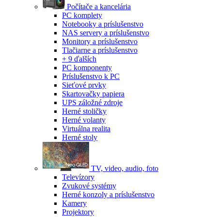
Počítače a kancelária
PC komplety
Notebooky a príslušenstvo
NAS servery a príslušenstvo
Monitory a príslušenstvo
Tlačiarne a príslušenstvo
+ 9 ďalších
PC komponenty
Príslušenstvo k PC
Sieťové prvky
Skartovačky papiera
UPS záložné zdroje
Herné stoličky
Herné volanty
Virtuálna realita
Herné stoly
TV, video, audio, foto
Televízory
Zvukové systémy
Herné konzoly a príslušenstvo
Kamery
Projektory