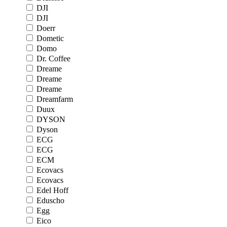
DJI
DJI
Doerr
Dometic
Domo
Dr. Coffee
Dreame
Dreame
Dreame
Dreamfarm
Duux
DYSON
Dyson
ECG
ECG
ECM
Ecovacs
Ecovacs
Edel Hoff
Eduscho
Egg
Eico