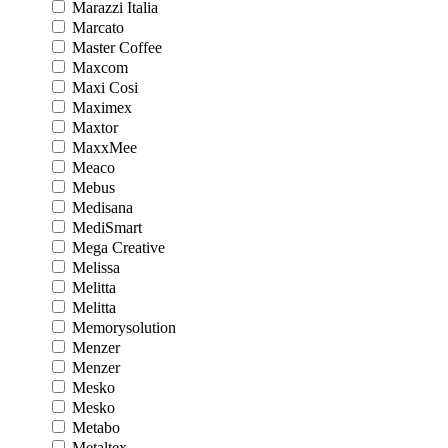
Marazzi Italia
Marcato
Master Coffee
Maxcom
Maxi Cosi
Maximex
Maxtor
MaxxMee
Meaco
Mebus
Medisana
MediSmart
Mega Creative
Melissa
Melitta
Melitta
Memorysolution
Menzer
Menzer
Mesko
Mesko
Metabo
Metaltex