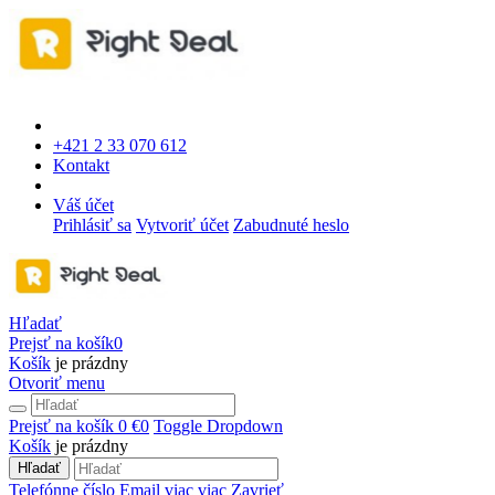
+421 2 33 070 612
Kontakt
Váš účet
Prihlásiť sa
Vytvoriť účet
Zabudnuté heslo
Hľadať
Prejsť na košík
0
Košík
je prázdny
Otvoriť menu
Prejsť na košík
0 €
0
Toggle Dropdown
Košík
je prázdny
Hľadať
Telefónne číslo
Email
viac
viac
Zavrieť