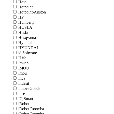
Hoto
Hotpoint
Hotpoint-Ariston
HP
Humberg
HUSLA
Husla
Husqvarna
Hyundai
HYUNDAI
id Software
ILife
Imilab
IMOU
Imou
Inca
Indesit
InnovaGoods
Inse
IQ Smart
iRobot
iRobot Roomba
iRobot Roomba