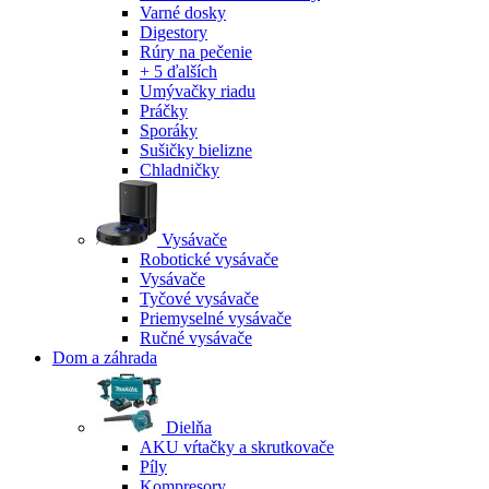
Varné dosky
Digestory
Rúry na pečenie
+ 5 ďalších
Umývačky riadu
Práčky
Sporáky
Sušičky bielizne
Chladničky
Vysávače
Robotické vysávače
Vysávače
Tyčové vysávače
Priemyselné vysávače
Ručné vysávače
Dom a záhrada
Dielňa
AKU vŕtačky a skrutkovače
Píly
Kompresory