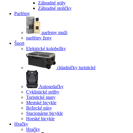
Záhradné grily
Záhradné stoličky
Parfémy
parfemy muži
parfémy ženy
Šport
Elektrické kolobežky
chladničky turistické
Autosedačky
Cyklistické prilby
Turistické stany
Mestské bicykle
Bežecké pásy
Stacionárne bicykle
Horské bicykle
Hračky
Hračky