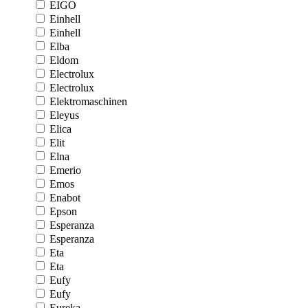
EIGO
Einhell
Einhell
Elba
Eldom
Electrolux
Electrolux
Elektromaschinen
Eleyus
Elica
Elit
Elna
Emerio
Emos
Enabot
Epson
Esperanza
Esperanza
Eta
Eta
Eufy
Eufy
Eureka