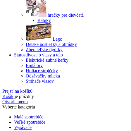
hračky pre dievčatá
Bábiky
Lego
Detské postieľky a ohrádky
Zberateľské figúrky
Starostlivosť o vlasy a telo
Elektrické zubné kefky
Epilátory
Holiace strojčeky
Odsávačky mlieka
Strihače vlasov
Prejsť na košík
0
Košík
je prázdny
Otvoriť menu
Vyberte kategóriu
Malé spotrebiče
Veľké spotrebiče
Vysávače