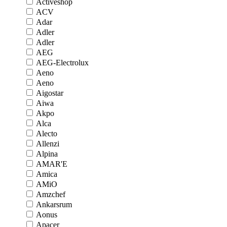
Activeshop
ACV
Adar
Adler
Adler
AEG
AEG-Electrolux
Aeno
Aeno
Aigostar
Aiwa
Akpo
Alca
Alecto
Allenzi
Alpina
AMAR'E
Amica
AMiO
Amzchef
Ankarsrum
Aonus
Apacer