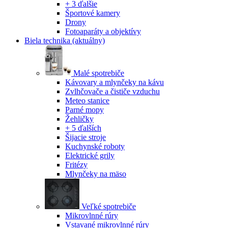
+ 3 ďalšie
Športové kamery
Drony
Fotoaparáty a objektívy
Biela technika
(aktuálny)
Malé spotrebiče
Kávovary a mlynčeky na kávu
Zvlhčovače a čističe vzduchu
Meteo stanice
Parné mopy
Žehličky
+ 5 ďalších
Šijacie stroje
Kuchynské roboty
Elektrické grily
Fritézy
Mlynčeky na mäso
Veľké spotrebiče
Mikrovlnné rúry
Vstavané mikrovlnné rúry