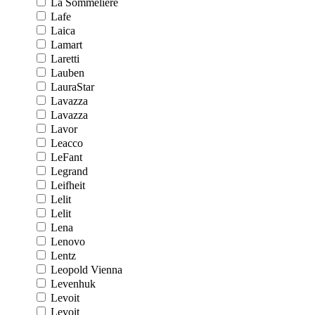
La Sommeliere
Lafe
Laica
Lamart
Laretti
Lauben
LauraStar
Lavazza
Lavazza
Lavor
Leacco
LeFant
Legrand
Leifheit
Lelit
Lelit
Lena
Lenovo
Lentz
Leopold Vienna
Levenhuk
Levoit
Levoit