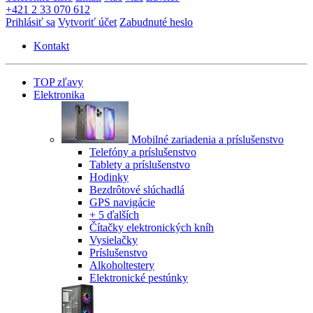
+421 2 33 070 612
Prihlásiť sa
Vytvoriť účet
Zabudnuté heslo
Kontakt
TOP zľavy
Elektronika
Mobilné zariadenia a príslušenstvo
Telefóny a príslušenstvo
Tablety a príslušenstvo
Hodinky
Bezdrôtové slúchadlá
GPS navigácie
+ 5 ďalších
Čítačky elektronických kníh
Vysielačky
Príslušenstvo
Alkoholtestery
Elektronické pestúnky