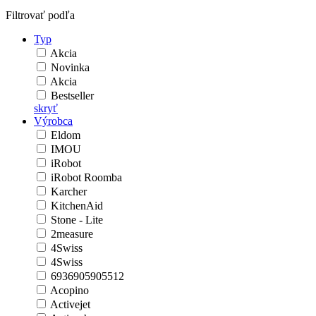
Filtrovať podľa
Typ
Akcia
Novinka
Akcia
Bestseller
skryť
Výrobca
Eldom
IMOU
iRobot
iRobot Roomba
Karcher
KitchenAid
Stone - Lite
2measure
4Swiss
4Swiss
6936905905512
Acopino
Activejet