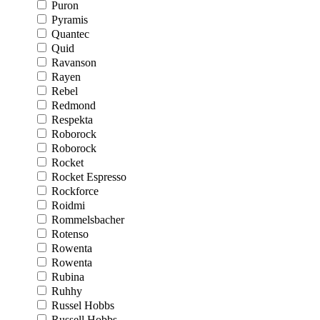
Puron
Pyramis
Quantec
Quid
Ravanson
Rayen
Rebel
Redmond
Respekta
Roborock
Roborock
Rocket
Rocket Espresso
Rockforce
Roidmi
Rommelsbacher
Rotenso
Rowenta
Rowenta
Rubina
Ruhhy
Russel Hobbs
Russell Hobbs