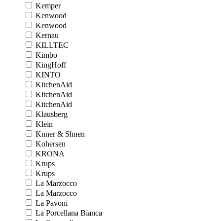
Kemper
Kenwood
Kenwood
Kernau
KILLTEC
Kimbo
KingHoff
KINTO
KitchenAid
KitchenAid
KitchenAid
Klausberg
Klein
Knner & Shnen
Kohersen
KRONA
Krups
Krups
La Marzocco
La Marzocco
La Pavoni
La Porcellana Bianca