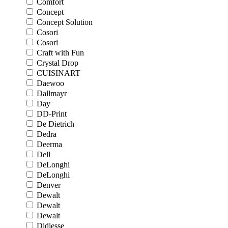
Comfort
Concept
Concept Solution
Cosori
Cosori
Craft with Fun
Crystal Drop
CUISINART
Daewoo
Dallmayr
Day
DD-Print
De Dietrich
Dedra
Deerma
Dell
DeLonghi
DeLonghi
Denver
Dewalt
Dewalt
Dewalt
Didiesse