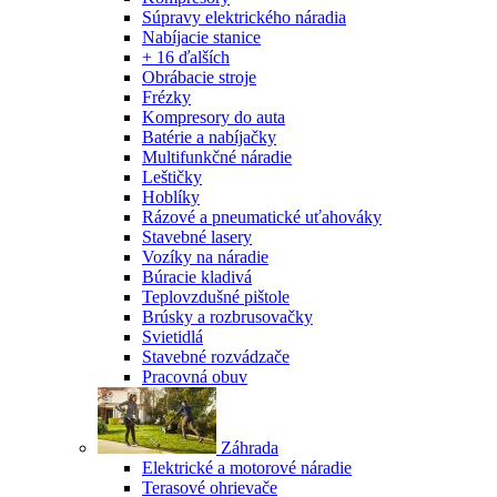
Súpravy elektrického náradia
Nabíjacie stanice
+ 16 ďalších
Obrábacie stroje
Frézky
Kompresory do auta
Batérie a nabíjačky
Multifunkčné náradie
Leštičky
Hoblíky
Rázové a pneumatické uťahováky
Stavebné lasery
Vozíky na náradie
Búracie kladivá
Teplovzdušné pištole
Brúsky a rozbrusovačky
Svietidlá
Stavebné rozvádzače
Pracovná obuv
Záhrada
Elektrické a motorové náradie
Terasové ohrievače