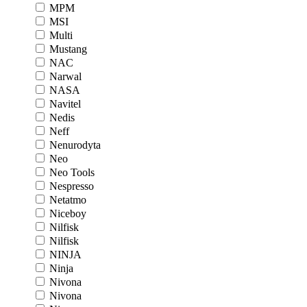
MPM
MSI
Multi
Mustang
NAC
Narwal
NASA
Navitel
Nedis
Neff
Nenurodyta
Neo
Neo Tools
Nespresso
Netatmo
Niceboy
Nilfisk
Nilfisk
NINJA
Ninja
Nivona
Nivona