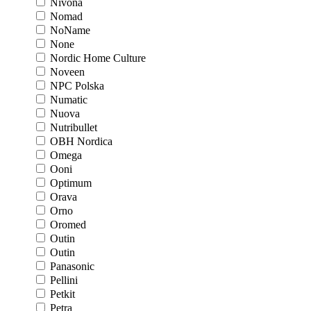
Nivona
Nomad
NoName
None
Nordic Home Culture
Noveen
NPC Polska
Numatic
Nuova
Nutribullet
OBH Nordica
Omega
Ooni
Optimum
Orava
Orno
Oromed
Outin
Outin
Panasonic
Pellini
Petkit
Petra