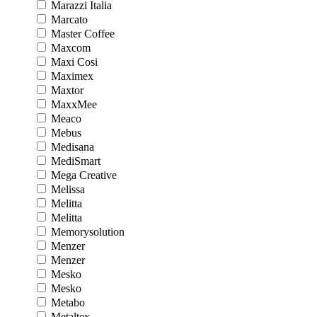
Marazzi Italia
Marcato
Master Coffee
Maxcom
Maxi Cosi
Maximex
Maxtor
MaxxMee
Meaco
Mebus
Medisana
MediSmart
Mega Creative
Melissa
Melitta
Melitta
Memorysolution
Menzer
Menzer
Mesko
Mesko
Metabo
Metaltex