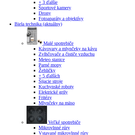
+ 3 ďalšie
Športové kamery
Drony
Fotoaparáty a objektívy
Biela technika
(aktuálny)
Malé spotrebiče
Kávovary a mlynčeky na kávu
Zvlhčovače a čističe vzduchu
Meteo stanice
Parné mopy
Žehličky
+ 5 ďalších
Šijacie stroje
Kuchynské roboty
Elektrické grily
Fritézy
Mlynčeky na mäso
Veľké spotrebiče
Mikrovlnné rúry
Vstavané mikrovlnné rúry