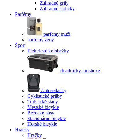
Záhradné grily
Záhradné stoličky
Parfémy
parfemy muži
parfémy ženy
Šport
Elektrické kolobežky
chladničky turistické
Autosedačky
Cyklistické prilby
Turistické stany
Mestské bicykle
Bežecké pásy
Stacionárne bicykle
Horské bicykle
Hračky
Hračky