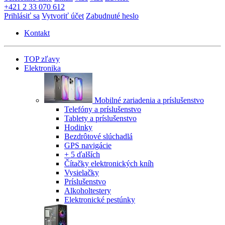
+421 2 33 070 612
Prihlásiť sa
Vytvoriť účet
Zabudnuté heslo
Kontakt
TOP zľavy
Elektronika
Mobilné zariadenia a príslušenstvo
Telefóny a príslušenstvo
Tablety a príslušenstvo
Hodinky
Bezdrôtové slúchadlá
GPS navigácie
+ 5 ďalších
Čítačky elektronických kníh
Vysielačky
Príslušenstvo
Alkoholtestery
Elektronické pestúnky