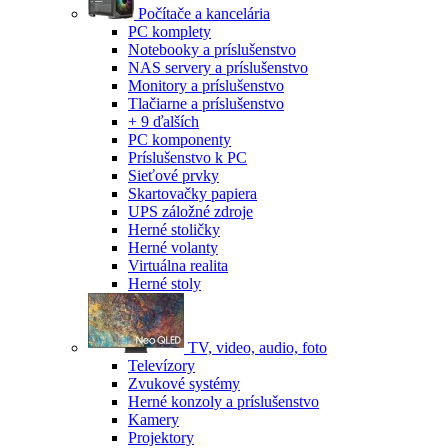
Počítače a kancelária
PC komplety
Notebooky a príslušenstvo
NAS servery a príslušenstvo
Monitory a príslušenstvo
Tlačiarne a príslušenstvo
+ 9 ďalších
PC komponenty
Príslušenstvo k PC
Sieťové prvky
Skartovačky papiera
UPS záložné zdroje
Herné stoličky
Herné volanty
Virtuálna realita
Herné stoly
TV, video, audio, foto
Televízory
Zvukové systémy
Herné konzoly a príslušenstvo
Kamery
Projektory