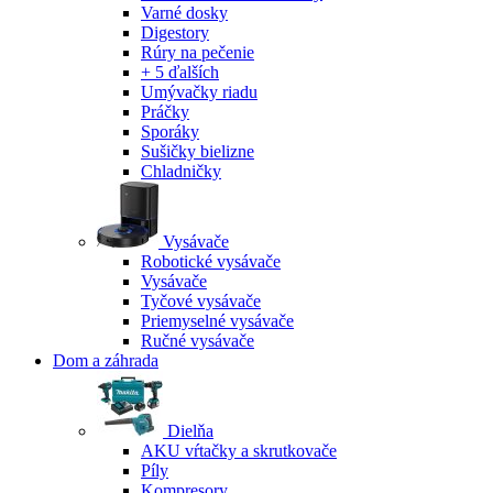
Varné dosky
Digestory
Rúry na pečenie
+ 5 ďalších
Umývačky riadu
Práčky
Sporáky
Sušičky bielizne
Chladničky
Vysávače
Robotické vysávače
Vysávače
Tyčové vysávače
Priemyselné vysávače
Ručné vysávače
Dom a záhrada
Dielňa
AKU vŕtačky a skrutkovače
Píly
Kompresory