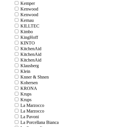
Kemper
Kenwood
Kenwood
Kernau
KILLTEC
Kimbo
KingHoff
KINTO
KitchenAid
KitchenAid
KitchenAid
Klausberg
Klein
Knner & Shnen
Kohersen
KRONA
Krups
Krups
La Marzocco
La Marzocco
La Pavoni
La Porcellana Bianca