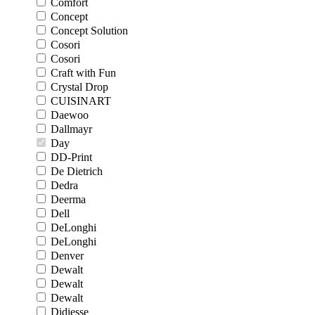
Comfort
Concept
Concept Solution
Cosori
Cosori
Craft with Fun
Crystal Drop
CUISINART
Daewoo
Dallmayr
Day
DD-Print
De Dietrich
Dedra
Deerma
Dell
DeLonghi
DeLonghi
Denver
Dewalt
Dewalt
Dewalt
Didiesse