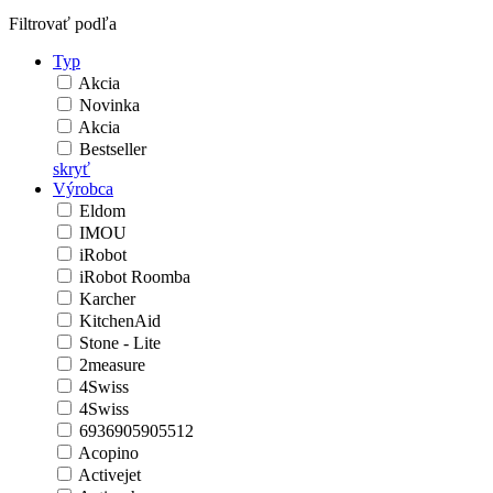
Filtrovať podľa
Typ
Akcia
Novinka
Akcia
Bestseller
skryť
Výrobca
Eldom
IMOU
iRobot
iRobot Roomba
Karcher
KitchenAid
Stone - Lite
2measure
4Swiss
4Swiss
6936905905512
Acopino
Activejet