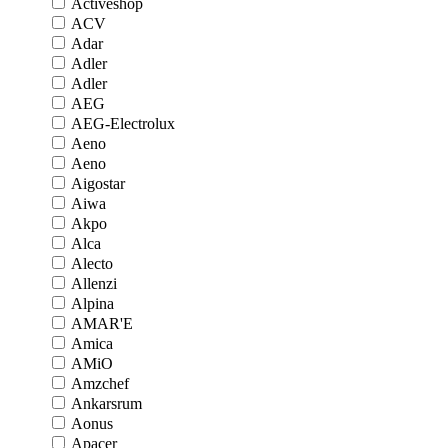
Activeshop
ACV
Adar
Adler
Adler
AEG
AEG-Electrolux
Aeno
Aeno
Aigostar
Aiwa
Akpo
Alca
Alecto
Allenzi
Alpina
AMAR'E
Amica
AMiO
Amzchef
Ankarsrum
Aonus
Apacer