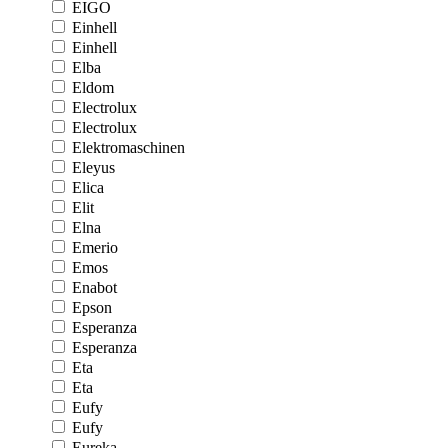
EIGO
Einhell
Einhell
Elba
Eldom
Electrolux
Electrolux
Elektromaschinen
Eleyus
Elica
Elit
Elna
Emerio
Emos
Enabot
Epson
Esperanza
Esperanza
Eta
Eta
Eufy
Eufy
Eureka