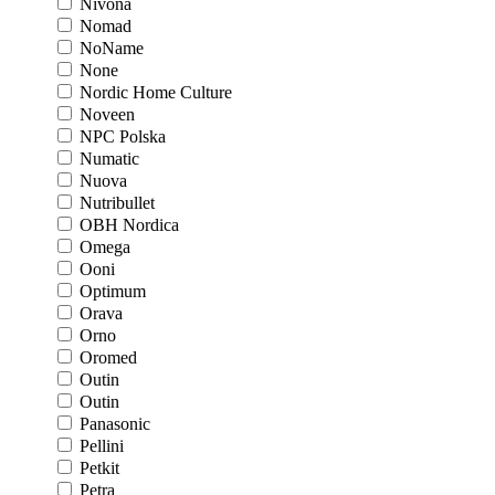
Nivona
Nomad
NoName
None
Nordic Home Culture
Noveen
NPC Polska
Numatic
Nuova
Nutribullet
OBH Nordica
Omega
Ooni
Optimum
Orava
Orno
Oromed
Outin
Outin
Panasonic
Pellini
Petkit
Petra