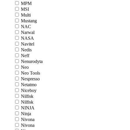
MPM
MSI
Multi
Mustang
NAC
Narwal
NASA
Navitel
Nedis
Neff
Nenurodyta
Neo
Neo Tools
Nespresso
Netatmo
Niceboy
Nilfisk
Nilfisk
NINJA
Ninja
Nivona
Nivona