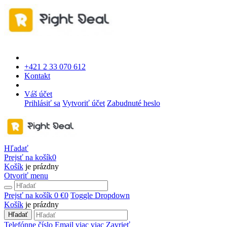
+421 2 33 070 612
Kontakt
Váš účet
Prihlásiť sa
Vytvoriť účet
Zabudnuté heslo
Hľadať
Prejsť na košík
0
Košík
je prázdny
Otvoriť menu
Prejsť na košík
0 €
0
Toggle Dropdown
Košík
je prázdny
Hľadať
Telefónne číslo
Email
viac
viac
Zavrieť