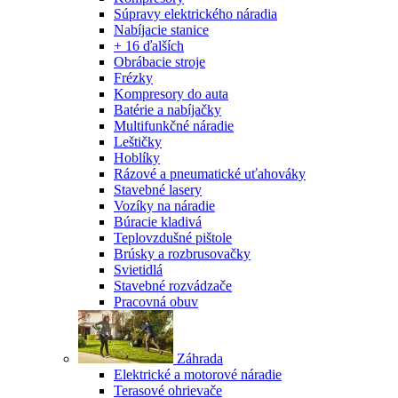
Súpravy elektrického náradia
Nabíjacie stanice
+ 16 ďalších
Obrábacie stroje
Frézky
Kompresory do auta
Batérie a nabíjačky
Multifunkčné náradie
Leštičky
Hoblíky
Rázové a pneumatické uťahováky
Stavebné lasery
Vozíky na náradie
Búracie kladivá
Teplovzdušné pištole
Brúsky a rozbrusovačky
Svietidlá
Stavebné rozvádzače
Pracovná obuv
Záhrada
Elektrické a motorové náradie
Terasové ohrievače