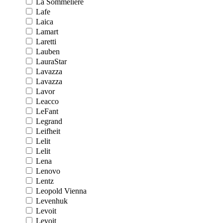
La Sommeliere
Lafe
Laica
Lamart
Laretti
Lauben
LauraStar
Lavazza
Lavazza
Lavor
Leacco
LeFant
Legrand
Leifheit
Lelit
Lelit
Lena
Lenovo
Lentz
Leopold Vienna
Levenhuk
Levoit
Levoit