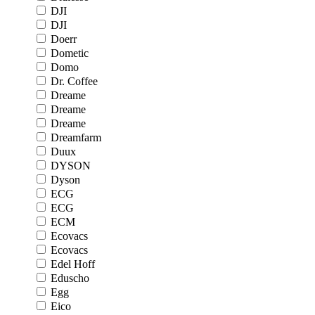
DJI
DJI
Doerr
Dometic
Domo
Dr. Coffee
Dreame
Dreame
Dreame
Dreamfarm
Duux
DYSON
Dyson
ECG
ECG
ECM
Ecovacs
Ecovacs
Edel Hoff
Eduscho
Egg
Eico