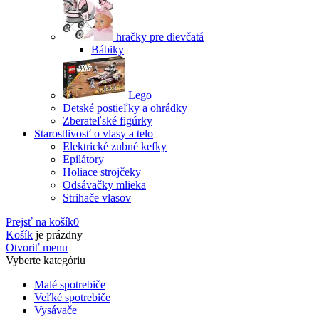
hračky pre dievčatá
Bábiky
Lego
Detské postieľky a ohrádky
Zberateľské figúrky
Starostlivosť o vlasy a telo
Elektrické zubné kefky
Epilátory
Holiace strojčeky
Odsávačky mlieka
Strihače vlasov
Prejsť na košík
0
Košík
je prázdny
Otvoriť menu
Vyberte kategóriu
Malé spotrebiče
Veľké spotrebiče
Vysávače