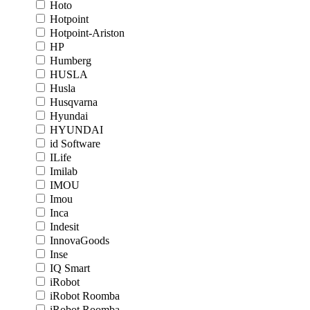
Hoto
Hotpoint
Hotpoint-Ariston
HP
Humberg
HUSLA
Husla
Husqvarna
Hyundai
HYUNDAI
id Software
ILife
Imilab
IMOU
Imou
Inca
Indesit
InnovaGoods
Inse
IQ Smart
iRobot
iRobot Roomba
iRobot Roomba