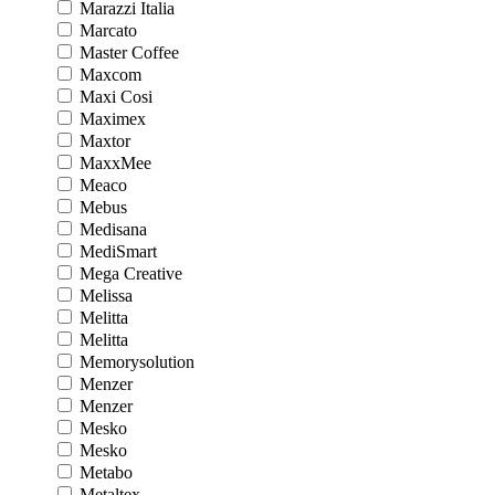
Marazzi Italia
Marcato
Master Coffee
Maxcom
Maxi Cosi
Maximex
Maxtor
MaxxMee
Meaco
Mebus
Medisana
MediSmart
Mega Creative
Melissa
Melitta
Melitta
Memorysolution
Menzer
Menzer
Mesko
Mesko
Metabo
Metaltex