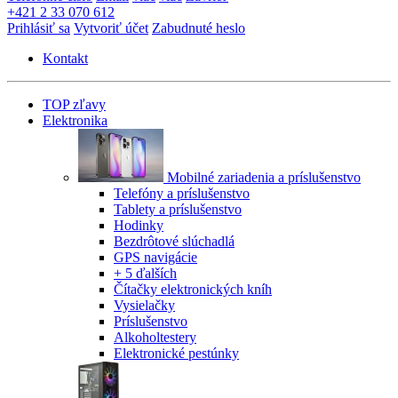
+421 2 33 070 612
Prihlásiť sa
Vytvoriť účet
Zabudnuté heslo
Kontakt
TOP zľavy
Elektronika
Mobilné zariadenia a príslušenstvo
Telefóny a príslušenstvo
Tablety a príslušenstvo
Hodinky
Bezdrôtové slúchadlá
GPS navigácie
+ 5 ďalších
Čítačky elektronických kníh
Vysielačky
Príslušenstvo
Alkoholtestery
Elektronické pestúnky