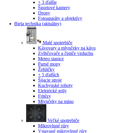
+ 3 ďalšie
Športové kamery
Drony
Fotoaparáty a objektívy
Biela technika
(aktuálny)
Malé spotrebiče
Kávovary a mlynčeky na kávu
Zvlhčovače a čističe vzduchu
Meteo stanice
Parné mopy
Žehličky
+ 5 ďalších
Šijacie stroje
Kuchynské roboty
Elektrické grily
Fritézy
Mlynčeky na mäso
Veľké spotrebiče
Mikrovlnné rúry
Vstavané mikrovlnné rúry