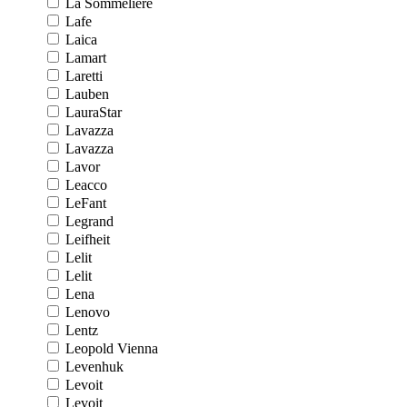
La Sommeliere
Lafe
Laica
Lamart
Laretti
Lauben
LauraStar
Lavazza
Lavazza
Lavor
Leacco
LeFant
Legrand
Leifheit
Lelit
Lelit
Lena
Lenovo
Lentz
Leopold Vienna
Levenhuk
Levoit
Levoit