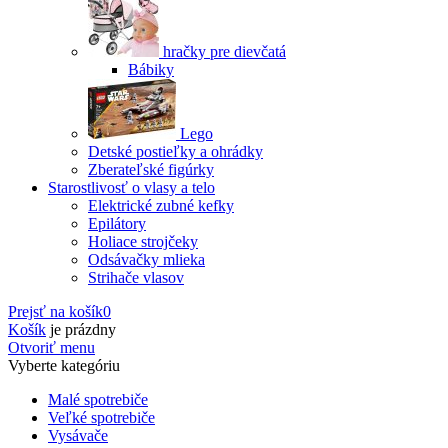
hračky pre dievčatá
Bábiky
Lego
Detské postieľky a ohrádky
Zberateľské figúrky
Starostlivosť o vlasy a telo
Elektrické zubné kefky
Epilátory
Holiace strojčeky
Odsávačky mlieka
Strihače vlasov
Prejsť na košík
0
Košík
je prázdny
Otvoriť menu
Vyberte kategóriu
Malé spotrebiče
Veľké spotrebiče
Vysávače