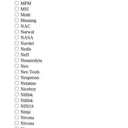
MPM
MSI
Multi
Mustang
NAC
Narwal
NASA
Navitel
Nedis
Neff
Nenurodyta
Neo
Neo Tools
Nespresso
Netatmo
Niceboy
Nilfisk
Nilfisk
NINJA
Ninja
Nivona
Nivona