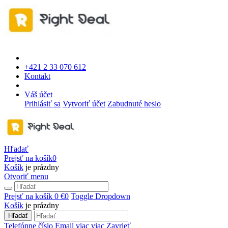
+421 2 33 070 612
Kontakt
Váš účet
Prihlásiť sa
Vytvoriť účet
Zabudnuté heslo
Hľadať
Prejsť na košík
0
Košík
je prázdny
Otvoriť menu
Prejsť na košík
0 €
0
Toggle Dropdown
Košík
je prázdny
Hľadať
Telefónne číslo
Email
viac
viac
Zavrieť