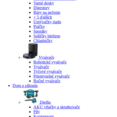
Varné dosky
Digestory
Rúry na pečenie
+ 5 ďalších
Umývačky riadu
Práčky
Sporáky
Sušičky bielizne
Chladničky
Vysávače
Robotické vysávače
Vysávače
Tyčové vysávače
Priemyselné vysávače
Ručné vysávače
Dom a záhrada
Dielňa
AKU vŕtačky a skrutkovače
Píly
Kompresory