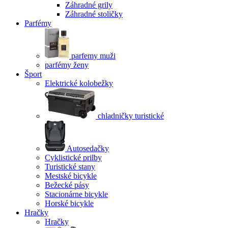
Záhradné grily
Záhradné stoličky
Parfémy
parfemy muži
parfémy ženy
Šport
Elektrické kolobežky
chladničky turistické
Autosedačky
Cyklistické prilby
Turistické stany
Mestské bicykle
Bežecké pásy
Stacionárne bicykle
Horské bicykle
Hračky
Hračky