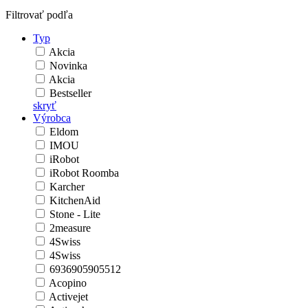
Filtrovať podľa
Typ
Akcia
Novinka
Akcia
Bestseller
skryť
Výrobca
Eldom
IMOU
iRobot
iRobot Roomba
Karcher
KitchenAid
Stone - Lite
2measure
4Swiss
4Swiss
6936905905512
Acopino
Activejet