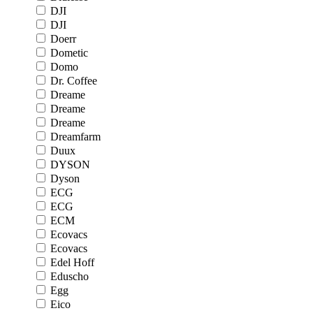
DJI
DJI
Doerr
Dometic
Domo
Dr. Coffee
Dreame
Dreame
Dreame
Dreamfarm
Duux
DYSON
Dyson
ECG
ECG
ECM
Ecovacs
Ecovacs
Edel Hoff
Eduscho
Egg
Eico