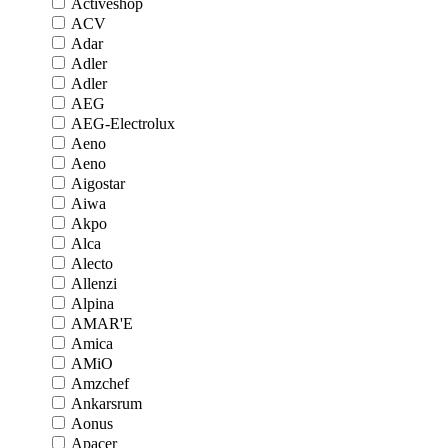
Activeshop
ACV
Adar
Adler
Adler
AEG
AEG-Electrolux
Aeno
Aeno
Aigostar
Aiwa
Akpo
Alca
Alecto
Allenzi
Alpina
AMAR'E
Amica
AMiO
Amzchef
Ankarsrum
Aonus
Apacer