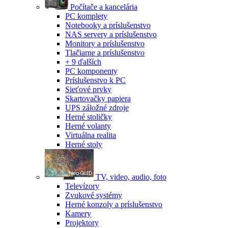
Počítače a kancelária
PC komplety
Notebooky a príslušenstvo
NAS servery a príslušenstvo
Monitory a príslušenstvo
Tlačiarne a príslušenstvo
+ 9 ďalších
PC komponenty
Príslušenstvo k PC
Sieťové prvky
Skartovačky papiera
UPS záložné zdroje
Herné stoličky
Herné volanty
Virtuálna realita
Herné stoly
TV, video, audio, foto
Televízory
Zvukové systémy
Herné konzoly a príslušenstvo
Kamery
Projektory