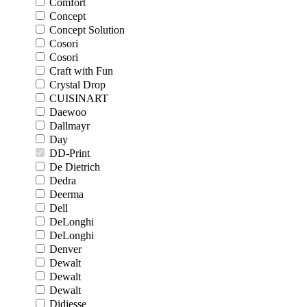
Comfort
Concept
Concept Solution
Cosori
Cosori
Craft with Fun
Crystal Drop
CUISINART
Daewoo
Dallmayr
Day
DD-Print
De Dietrich
Dedra
Deerma
Dell
DeLonghi
DeLonghi
Denver
Dewalt
Dewalt
Dewalt
Didiesse