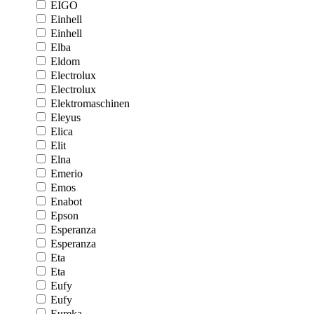
EIGO
Einhell
Einhell
Elba
Eldom
Electrolux
Electrolux
Elektromaschinen
Eleyus
Elica
Elit
Elna
Emerio
Emos
Enabot
Epson
Esperanza
Esperanza
Eta
Eta
Eufy
Eufy
Eureka