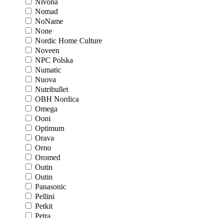
Nivona
Nomad
NoName
None
Nordic Home Culture
Noveen
NPC Polska
Numatic
Nuova
Nutribullet
OBH Nordica
Omega
Ooni
Optimum
Orava
Orno
Oromed
Outin
Outin
Panasonic
Pellini
Petkit
Petra