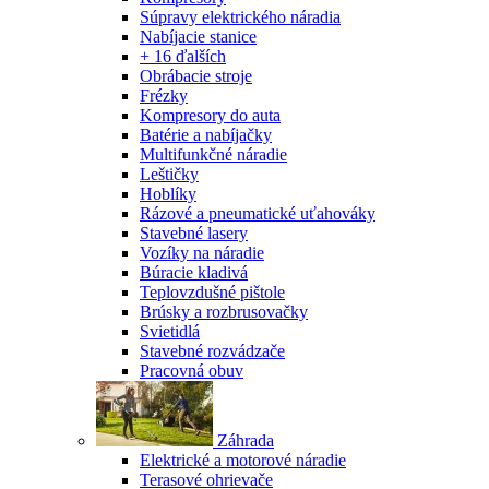
Súpravy elektrického náradia
Nabíjacie stanice
+ 16 ďalších
Obrábacie stroje
Frézky
Kompresory do auta
Batérie a nabíjačky
Multifunkčné náradie
Leštičky
Hoblíky
Rázové a pneumatické uťahováky
Stavebné lasery
Vozíky na náradie
Búracie kladivá
Teplovzdušné pištole
Brúsky a rozbrusovačky
Svietidlá
Stavebné rozvádzače
Pracovná obuv
Záhrada
Elektrické a motorové náradie
Terasové ohrievače