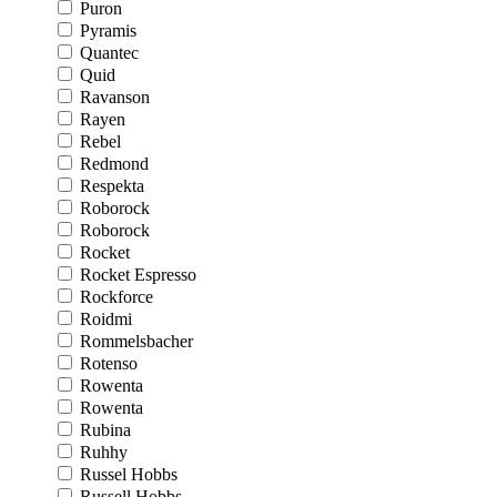
Puron
Pyramis
Quantec
Quid
Ravanson
Rayen
Rebel
Redmond
Respekta
Roborock
Roborock
Rocket
Rocket Espresso
Rockforce
Roidmi
Rommelsbacher
Rotenso
Rowenta
Rowenta
Rubina
Ruhhy
Russel Hobbs
Russell Hobbs