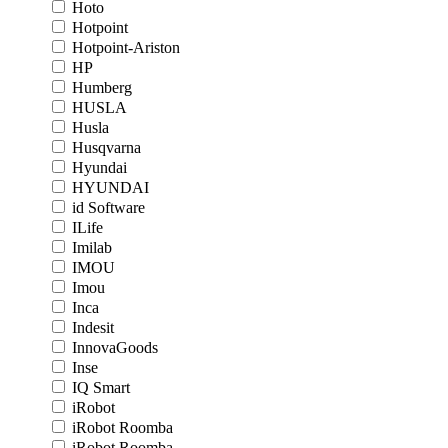
Hoto
Hotpoint
Hotpoint-Ariston
HP
Humberg
HUSLA
Husla
Husqvarna
Hyundai
HYUNDAI
id Software
ILife
Imilab
IMOU
Imou
Inca
Indesit
InnovaGoods
Inse
IQ Smart
iRobot
iRobot Roomba
iRobot Roomba