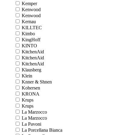
Kemper
Kenwood
Kenwood
Kernau
KILLTEC
Kimbo
KingHoff
KINTO
KitchenAid
KitchenAid
KitchenAid
Klausberg
Klein
Knner & Shnen
Kohersen
KRONA
Krups
Krups
La Marzocco
La Marzocco
La Pavoni
La Porcellana Bianca