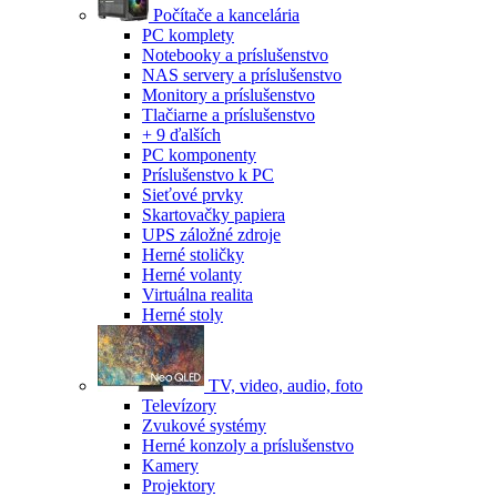
Počítače a kancelária
PC komplety
Notebooky a príslušenstvo
NAS servery a príslušenstvo
Monitory a príslušenstvo
Tlačiarne a príslušenstvo
+ 9 ďalších
PC komponenty
Príslušenstvo k PC
Sieťové prvky
Skartovačky papiera
UPS záložné zdroje
Herné stoličky
Herné volanty
Virtuálna realita
Herné stoly
TV, video, audio, foto
Televízory
Zvukové systémy
Herné konzoly a príslušenstvo
Kamery
Projektory