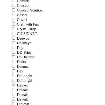
Comfort
Concept
Concept Solution
Cosori
Cosori
Craft with Fun
Crystal Drop
CUISINART
Daewoo
Dallmayr
Day
DD-Print
De Dietrich
Dedra
Deerma
Dell
DeLonghi
DeLonghi
Denver
Dewalt
Dewalt
Dewalt
Didiesse