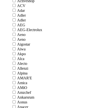
Activeshop
ACV
Adar
Adler
Adler
AEG
AEG-Electrolux
Aeno
Aeno
Aigostar
Aiwa
Akpo
Alca
Alecto
Allenzi
Alpina
AMAR'E
Amica
AMiO
Amzchef
Ankarsrum
Aonus
Apacer