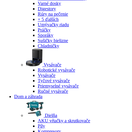
Varné dosky
Digestory
Rúry na pečenie
+ 5 ďalších
Umývačky riadu
Práčky
Sporáky
Sušičky bielizne
Chladničky
Vysávače
Robotické vysávače
Vysávače
Tyčové vysávače
Priemyselné vysávače
Ručné vysávače
Dom a záhrada
Dielňa
AKU vŕtačky a skrutkovače
Píly
Kompresory