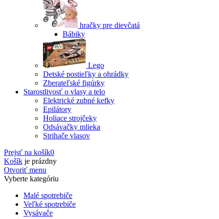
hračky pre dievčatá
Bábiky
Lego
Detské postieľky a ohrádky
Zberateľské figúrky
Starostlivosť o vlasy a telo
Elektrické zubné kefky
Epilátory
Holiace strojčeky
Odsávačky mlieka
Strihače vlasov
Prejsť na košík
0
Košík
je prázdny
Otvoriť menu
Vyberte kategóriu
Malé spotrebiče
Veľké spotrebiče
Vysávače