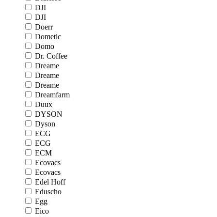
DJI
DJI
Doerr
Dometic
Domo
Dr. Coffee
Dreame
Dreame
Dreame
Dreamfarm
Duux
DYSON
Dyson
ECG
ECG
ECM
Ecovacs
Ecovacs
Edel Hoff
Eduscho
Egg
Eico