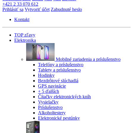
+421 2 33 070 612
Prihlásiť sa
Vytvoriť účet
Zabudnuté heslo
Kontakt
TOP zľavy
Elektronika
Mobilné zariadenia a príslušenstvo
Telefóny a príslušenstvo
Tablety a príslušenstvo
Hodinky
Bezdrôtové slúchadlá
GPS navigácie
+ 5 ďalších
Čítačky elektronických kníh
Vysielačky
Príslušenstvo
Alkoholtestery
Elektronické pestúnky