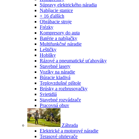
Súpravy elektrického náradia
Nabíjacie stanice
+ 16 ďalších
Obrábacie stroje
Frézky
Kompresory do auta
Batérie a nabíjačky
Multifunkčné náradie
Leštičky
Hoblíky
Rázové a pneumatické uťahováky
Stavebné lasery
Vozíky na náradie
Búracie kladivá
Teplovzdušné pištole
Brúsky a rozbrusovačky
Svietidlá
Stavebné rozvádzače
Pracovná obuv
Záhrada
Elektrické a motorové náradie
Terasové ohrievače