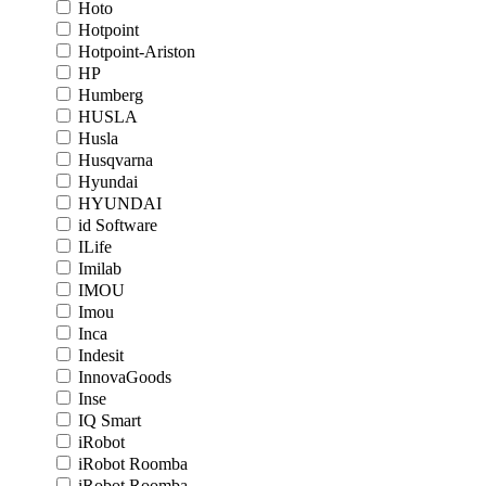
Hoto
Hotpoint
Hotpoint-Ariston
HP
Humberg
HUSLA
Husla
Husqvarna
Hyundai
HYUNDAI
id Software
ILife
Imilab
IMOU
Imou
Inca
Indesit
InnovaGoods
Inse
IQ Smart
iRobot
iRobot Roomba
iRobot Roomba