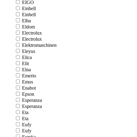
EIGO
Einhell
Einhell
Elba
Eldom
Electrolux
Electrolux
Elektromaschinen
Eleyus
Elica
Elit
Elna
Emerio
Emos
Enabot
Epson
Esperanza
Esperanza
Eta
Eta
Eufy
Eufy
Eureka