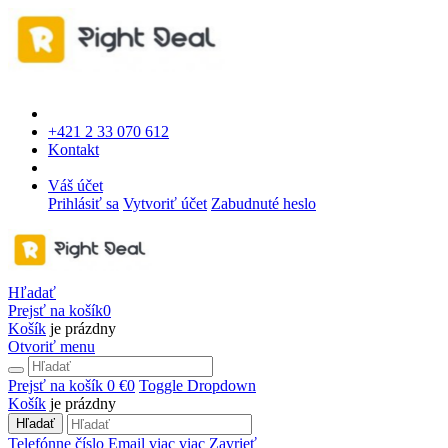
+421 2 33 070 612
Kontakt
Váš účet
Prihlásiť sa
Vytvoriť účet
Zabudnuté heslo
Hľadať
Prejsť na košík
0
Košík
je prázdny
Otvoriť menu
Prejsť na košík
0 €
0
Toggle Dropdown
Košík
je prázdny
Hľadať
Telefónne číslo
Email
viac
viac
Zavrieť