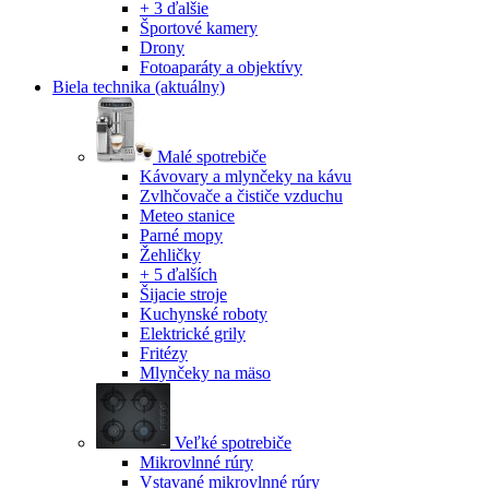
+ 3 ďalšie
Športové kamery
Drony
Fotoaparáty a objektívy
Biela technika
(aktuálny)
Malé spotrebiče
Kávovary a mlynčeky na kávu
Zvlhčovače a čističe vzduchu
Meteo stanice
Parné mopy
Žehličky
+ 5 ďalších
Šijacie stroje
Kuchynské roboty
Elektrické grily
Fritézy
Mlynčeky na mäso
Veľké spotrebiče
Mikrovlnné rúry
Vstavané mikrovlnné rúry