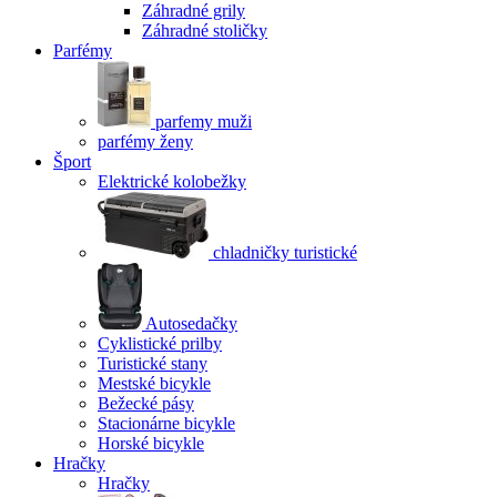
Záhradné grily
Záhradné stoličky
Parfémy
parfemy muži
parfémy ženy
Šport
Elektrické kolobežky
chladničky turistické
Autosedačky
Cyklistické prilby
Turistické stany
Mestské bicykle
Bežecké pásy
Stacionárne bicykle
Horské bicykle
Hračky
Hračky