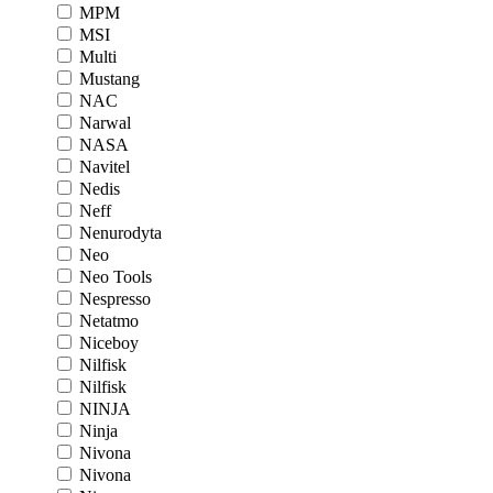
MPM
MSI
Multi
Mustang
NAC
Narwal
NASA
Navitel
Nedis
Neff
Nenurodyta
Neo
Neo Tools
Nespresso
Netatmo
Niceboy
Nilfisk
Nilfisk
NINJA
Ninja
Nivona
Nivona