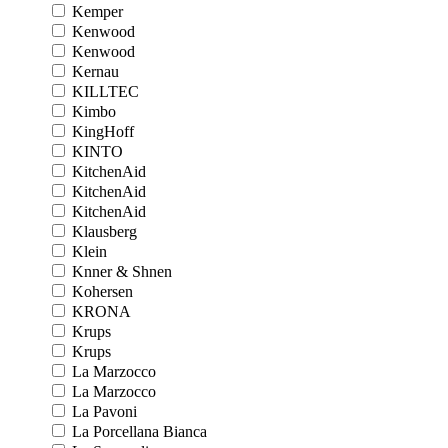
Kemper
Kenwood
Kenwood
Kernau
KILLTEC
Kimbo
KingHoff
KINTO
KitchenAid
KitchenAid
KitchenAid
Klausberg
Klein
Knner & Shnen
Kohersen
KRONA
Krups
Krups
La Marzocco
La Marzocco
La Pavoni
La Porcellana Bianca