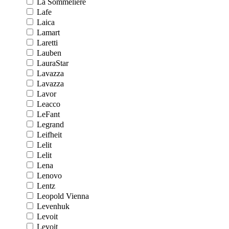
La Sommeliere
Lafe
Laica
Lamart
Laretti
Lauben
LauraStar
Lavazza
Lavazza
Lavor
Leacco
LeFant
Legrand
Leifheit
Lelit
Lelit
Lena
Lenovo
Lentz
Leopold Vienna
Levenhuk
Levoit
Levoit