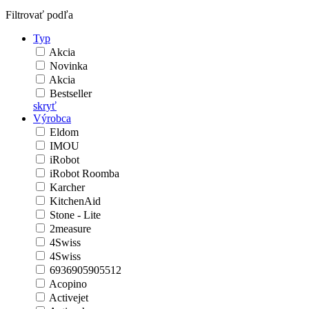
Filtrovať podľa
Typ
Akcia
Novinka
Akcia
Bestseller
skryť
Výrobca
Eldom
IMOU
iRobot
iRobot Roomba
Karcher
KitchenAid
Stone - Lite
2measure
4Swiss
4Swiss
6936905905512
Acopino
Activejet