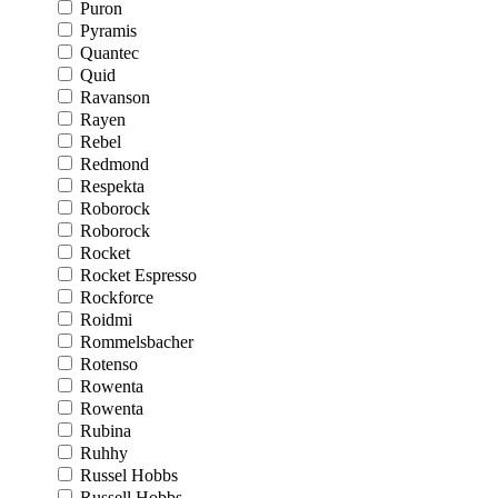
Puron
Pyramis
Quantec
Quid
Ravanson
Rayen
Rebel
Redmond
Respekta
Roborock
Roborock
Rocket
Rocket Espresso
Rockforce
Roidmi
Rommelsbacher
Rotenso
Rowenta
Rowenta
Rubina
Ruhhy
Russel Hobbs
Russell Hobbs