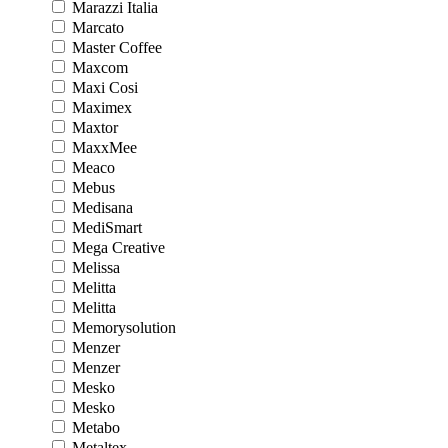
Marazzi Italia
Marcato
Master Coffee
Maxcom
Maxi Cosi
Maximex
Maxtor
MaxxMee
Meaco
Mebus
Medisana
MediSmart
Mega Creative
Melissa
Melitta
Melitta
Memorysolution
Menzer
Menzer
Mesko
Mesko
Metabo
Metaltex