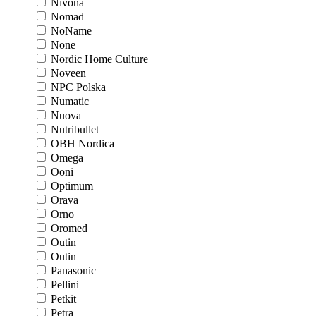
Nivona
Nomad
NoName
None
Nordic Home Culture
Noveen
NPC Polska
Numatic
Nuova
Nutribullet
OBH Nordica
Omega
Ooni
Optimum
Orava
Orno
Oromed
Outin
Outin
Panasonic
Pellini
Petkit
Petra