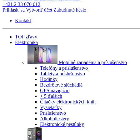
+421 2 33 070 612
Prihlásiť sa
Vytvoriť účet
Zabudnuté heslo
Kontakt
TOP zľavy
Elektronika
Mobilné zariadenia a príslušenstvo
Telefóny a príslušenstvo
Tablety a príslušenstvo
Hodinky
Bezdrôtové slúchadlá
GPS navigácie
+ 5 ďalších
Čítačky elektronických kníh
Vysielačky
Príslušenstvo
Alkoholtestery
Elektronické pestúnky