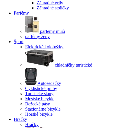
Záhradné grily
Záhradné stoličky
Parfémy
parfemy muži
parfémy ženy
Šport
Elektrické kolobežky
chladničky turistické
Autosedačky
Cyklistické prilby
Turistické stany
Mestské bicykle
Bežecké pásy
Stacionárne bicykle
Horské bicykle
Hračky
Hračky