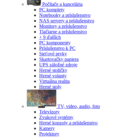
Počítače a kancelária
PC komplety
Notebooky a príslušenstvo
NAS servery a príslušenstvo
Monitory a príslušenstvo
Tlačiarne a príslušenstvo
+ 9 ďalších
PC komponenty
Príslušenstvo k PC
Sieťové prvky
Skartovačky papiera
UPS záložné zdroje
Herné stoličky
Herné volanty
Virtuálna realita
Herné stoly
TV, video, audio, foto
Televízory
Zvukové systémy
Herné konzoly a príslušenstvo
Kamery
Projektory