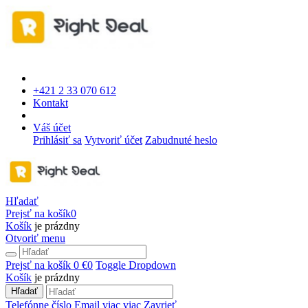
+421 2 33 070 612
Kontakt
Váš účet
Prihlásiť sa
Vytvoriť účet
Zabudnuté heslo
Hľadať
Prejsť na košík
0
Košík
je prázdny
Otvoriť menu
Prejsť na košík
0 €
0
Toggle Dropdown
Košík
je prázdny
Hľadať
Telefónne číslo
Email
viac
viac
Zavrieť