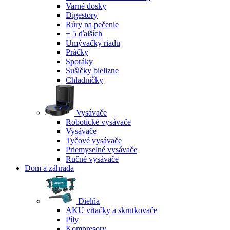
Varné dosky
Digestory
Rúry na pečenie
+ 5 ďalších
Umývačky riadu
Práčky
Sporáky
Sušičky bielizne
Chladničky
Vysávače
Robotické vysávače
Vysávače
Tyčové vysávače
Priemyselné vysávače
Ručné vysávače
Dom a záhrada
Dielňa
AKU vŕtačky a skrutkovače
Píly
Kompresory