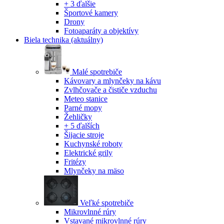
+ 3 ďalšie
Športové kamery
Drony
Fotoaparáty a objektívy
Biela technika
(aktuálny)
Malé spotrebiče
Kávovary a mlynčeky na kávu
Zvlhčovače a čističe vzduchu
Meteo stanice
Parné mopy
Žehličky
+ 5 ďalších
Šijacie stroje
Kuchynské roboty
Elektrické grily
Fritézy
Mlynčeky na mäso
Veľké spotrebiče
Mikrovlnné rúry
Vstavané mikrovlnné rúry