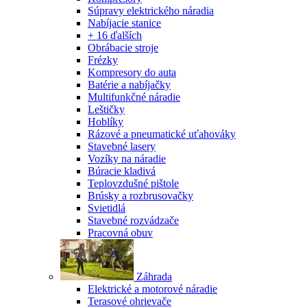
Súpravy elektrického náradia
Nabíjacie stanice
+ 16 ďalších
Obrábacie stroje
Frézky
Kompresory do auta
Batérie a nabíjačky
Multifunkčné náradie
Leštičky
Hoblíky
Rázové a pneumatické uťahováky
Stavebné lasery
Vozíky na náradie
Búracie kladivá
Teplovzdušné pištole
Brúsky a rozbrusovačky
Svietidlá
Stavebné rozvádzače
Pracovná obuv
Záhrada
Elektrické a motorové náradie
Terasové ohrievače