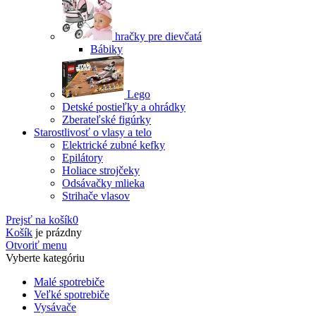
hračky pre dievčatá
Bábiky
Lego
Detské postieľky a ohrádky
Zberateľské figúrky
Starostlivosť o vlasy a telo
Elektrické zubné kefky
Epilátory
Holiace strojčeky
Odsávačky mlieka
Strihače vlasov
Prejsť na košík
0
Košík
je prázdny
Otvoriť menu
Vyberte kategóriu
Malé spotrebiče
Veľké spotrebiče
Vysávače