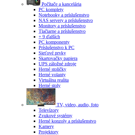
Počítače a kancelária
PC komplety
Notebooky a príslušenstvo
NAS servery a príslušenstvo
Monitory a príslušenstvo
Tlačiarne a príslušenstvo
+ 9 ďalších
PC komponenty
Príslušenstvo k PC
Sieťové prvky
Skartovačky papiera
UPS záložné zdroje
Herné stoličky
Herné volanty
Virtuálna realita
Herné stoly
TV, video, audio, foto
Televízory
Zvukové systémy
Herné konzoly a príslušenstvo
Kamery
Projektory