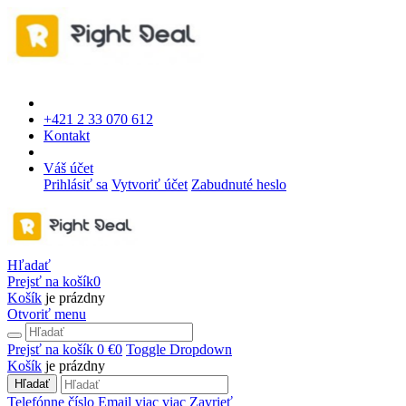
+421 2 33 070 612
Kontakt
Váš účet
Prihlásiť sa
Vytvoriť účet
Zabudnuté heslo
Hľadať
Prejsť na košík
0
Košík
je prázdny
Otvoriť menu
Prejsť na košík
0 €
0
Toggle Dropdown
Košík
je prázdny
Hľadať
Telefónne číslo
Email
viac
viac
Zavrieť