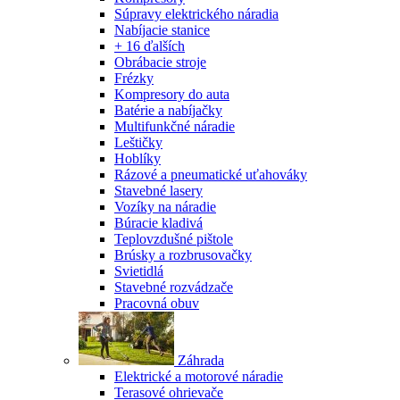
Súpravy elektrického náradia
Nabíjacie stanice
+ 16 ďalších
Obrábacie stroje
Frézky
Kompresory do auta
Batérie a nabíjačky
Multifunkčné náradie
Leštičky
Hoblíky
Rázové a pneumatické uťahováky
Stavebné lasery
Vozíky na náradie
Búracie kladivá
Teplovzdušné pištole
Brúsky a rozbrusovačky
Svietidlá
Stavebné rozvádzače
Pracovná obuv
Záhrada
Elektrické a motorové náradie
Terasové ohrievače