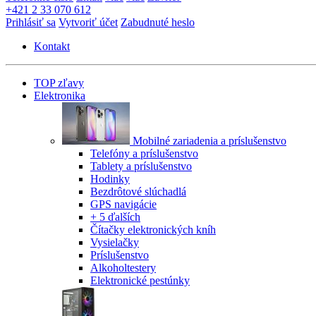
+421 2 33 070 612
Prihlásiť sa
Vytvoriť účet
Zabudnuté heslo
Kontakt
TOP zľavy
Elektronika
Mobilné zariadenia a príslušenstvo
Telefóny a príslušenstvo
Tablety a príslušenstvo
Hodinky
Bezdrôtové slúchadlá
GPS navigácie
+ 5 ďalších
Čítačky elektronických kníh
Vysielačky
Príslušenstvo
Alkoholtestery
Elektronické pestúnky