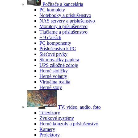
Počítače a kancelária
PC komplety
Notebooky a príslušenstvo
NAS servery a príslušenstvo
Monitory a príslušenstvo
Tlačiarne a príslušenstvo
+ 9 ďalších
PC komponenty
Príslušenstvo k PC
Sieťové prvky
Skartovačky papiera
UPS záložné zdroje
Herné stoličky
Herné volanty
Virtuálna realita
Herné stoly
TV, video, audio, foto
Televízory
Zvukové systémy
Herné konzoly a príslušenstvo
Kamery
Projektory