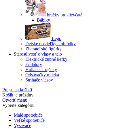
hračky pre dievčatá
Bábiky
Lego
Detské postieľky a ohrádky
Zberateľské figúrky
Starostlivosť o vlasy a telo
Elektrické zubné kefky
Epilátory
Holiace strojčeky
Odsávačky mlieka
Strihače vlasov
Prejsť na košík
0
Košík
je prázdny
Otvoriť menu
Vyberte kategóriu
Malé spotrebiče
Veľké spotrebiče
Vysávače