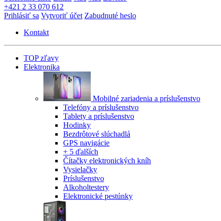
+421 2 33 070 612
Prihlásiť sa
Vytvoriť účet
Zabudnuté heslo
Kontakt
TOP zľavy
Elektronika
Mobilné zariadenia a príslušenstvo
Telefóny a príslušenstvo
Tablety a príslušenstvo
Hodinky
Bezdrôtové slúchadlá
GPS navigácie
+ 5 ďalších
Čítačky elektronických kníh
Vysielačky
Príslušenstvo
Alkoholtestery
Elektronické pestúnky