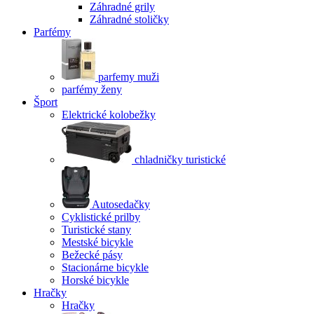
Záhradné grily
Záhradné stoličky
Parfémy
parfemy muži
parfémy ženy
Šport
Elektrické kolobežky
chladničky turistické
Autosedačky
Cyklistické prilby
Turistické stany
Mestské bicykle
Bežecké pásy
Stacionárne bicykle
Horské bicykle
Hračky
Hračky