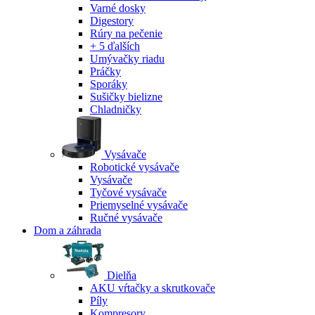
Varné dosky
Digestory
Rúry na pečenie
+ 5 ďalších
Umývačky riadu
Práčky
Sporáky
Sušičky bielizne
Chladničky
Vysávače
Robotické vysávače
Vysávače
Tyčové vysávače
Priemyselné vysávače
Ručné vysávače
Dom a záhrada
Dielňa
AKU vŕtačky a skrutkovače
Píly
Kompresory