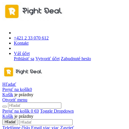
+421 2 33 070 612
Kontakt
Váš účet
Prihlásiť sa
Vytvoriť účet
Zabudnuté heslo
Hľadať
Prejsť na košík
0
Košík
je prázdny
Otvoriť menu
Prejsť na košík
0 €
0
Toggle Dropdown
Košík
je prázdny
Hľadať
Telefónne číslo
Email
viac
viac
Zavrieť