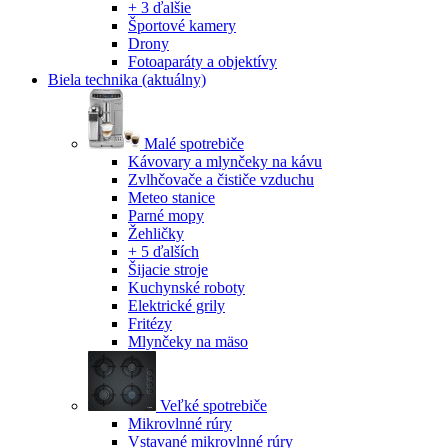
+ 3 ďalšie
Športové kamery
Drony
Fotoaparáty a objektívy
Biela technika
(aktuálny)
Malé spotrebiče
Kávovary a mlynčeky na kávu
Zvlhčovače a čističe vzduchu
Meteo stanice
Parné mopy
Žehličky
+ 5 ďalších
Šijacie stroje
Kuchynské roboty
Elektrické grily
Fritézy
Mlynčeky na mäso
Veľké spotrebiče
Mikrovlnné rúry
Vstavané mikrovlnné rúry