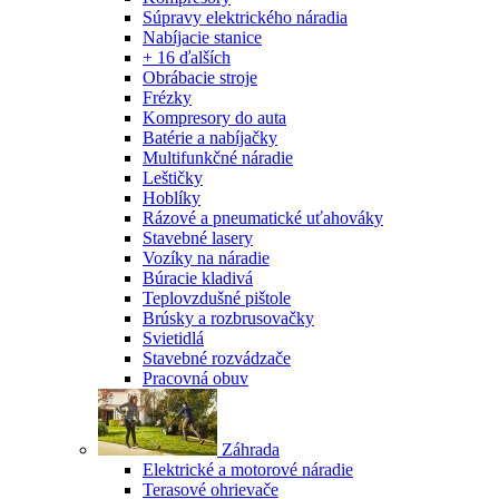
Súpravy elektrického náradia
Nabíjacie stanice
+ 16 ďalších
Obrábacie stroje
Frézky
Kompresory do auta
Batérie a nabíjačky
Multifunkčné náradie
Leštičky
Hoblíky
Rázové a pneumatické uťahováky
Stavebné lasery
Vozíky na náradie
Búracie kladivá
Teplovzdušné pištole
Brúsky a rozbrusovačky
Svietidlá
Stavebné rozvádzače
Pracovná obuv
Záhrada
Elektrické a motorové náradie
Terasové ohrievače